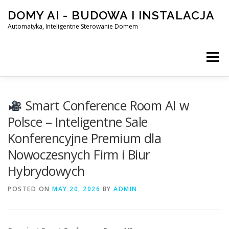
Skip
DOMY AI - BUDOWA I INSTALACJA
to
content
Automatyka, Inteligentne Sterowanie Domem
Menu
HOME
Smart Conference Room AI w
Polsce – Inteligentne Sale
Konferencyjne Premium dla
SMART DOM AI – AUTOMATYKA, INTELIGENTNE STEROWA
Nowoczesnych Firm i Biur
Hybrydowych
BLOG
KONTAKT
POSTED ON
MAY 20, 2026
BY
ADMIN