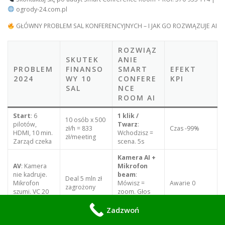
ogrody-24.com.pl
GŁÓWNY PROBLEM SAL KONFERENCYJNYCH – I JAK GO ROZWIĄZUJE AI
ROZWIĄZ
SKUTEK
ANIE
PROBLEM
FINANSO
SMART
EFEKT
2024
WY 10
CONFERE
KPI
SAL
NCE
ROOM AI
Start
: 6
1 klik /
10 osób x 500
pilotów,
Twarz
:
zł/h = 833
Czas -99%
HDMI, 10 min.
Wchodzisz =
zł/meeting
Zarząd czeka
scena. 5s
Kamera AI +
AV
: Kamera
Mikrofon
nie kadruje.
beam
:
Deal 5 mln zł
Mikrofon
Mówisz =
Awarie 0
zagrożony
szumi. VC 20
zoom. Głos
min
czysty. 0
szumu
Zadzwoń
CO2 600ppm