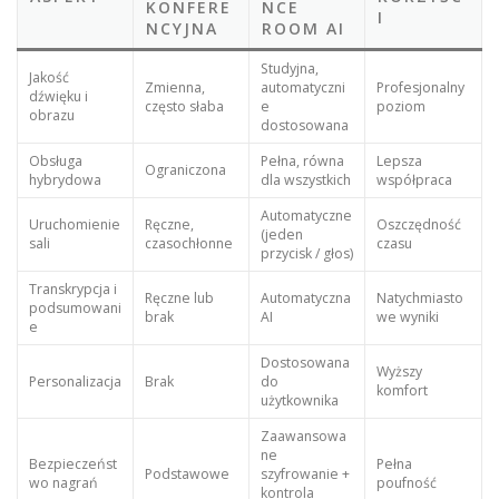
KONFERE
NCE
I
NCYJNA
ROOM AI
Studyjna,
Jakość
Zmienna,
automatyczni
Profesjonalny
dźwięku i
często słaba
e
poziom
obrazu
dostosowana
Obsługa
Pełna, równa
Lepsza
Ograniczona
hybrydowa
dla wszystkich
współpraca
Automatyczne
Uruchomienie
Ręczne,
Oszczędność
(jeden
sali
czasochłonne
czasu
przycisk / głos)
Transkrypcja i
Ręczne lub
Automatyczna
Natychmiasto
podsumowani
brak
AI
we wyniki
e
Dostosowana
Wyższy
Personalizacja
Brak
do
komfort
użytkownika
Zaawansowa
ne
Bezpieczeńst
Pełna
Podstawowe
szyfrowanie +
wo nagrań
poufność
kontrola