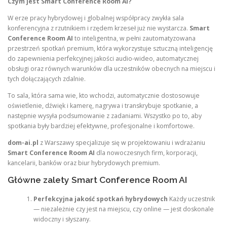
Czym jest Smart Conference Room AI?
W erze pracy hybrydowej i globalnej współpracy zwykła sala
konferencyjna z rzutnikiem i rzędem krzeseł już nie wystarcza.
Smart
Conference Room AI
to inteligentna, w pełni zautomatyzowana
przestrzeń spotkań premium, która wykorzystuje sztuczną inteligencję
do zapewnienia perfekcyjnej jakości audio-wideo, automatycznej
obsługi oraz równych warunków dla uczestników obecnych na miejscu i
tych dołączających zdalnie.
To sala, która sama wie, kto wchodzi, automatycznie dostosowuje
oświetlenie, dźwięk i kamerę, nagrywa i transkrybuje spotkanie, a
następnie wysyła podsumowanie z zadaniami. Wszystko po to, aby
spotkania były bardziej efektywne, profesjonalne i komfortowe.
dom-ai.pl
z Warszawy specjalizuje się w projektowaniu i wdrażaniu
Smart Conference Room AI
dla nowoczesnych firm, korporacji,
kancelarii, banków oraz biur hybrydowych premium.
Główne zalety Smart Conference Room AI
Perfekcyjna jakość spotkań hybrydowych
Każdy uczestnik
— niezależnie czy jest na miejscu, czy online — jest doskonale
widoczny i słyszany.