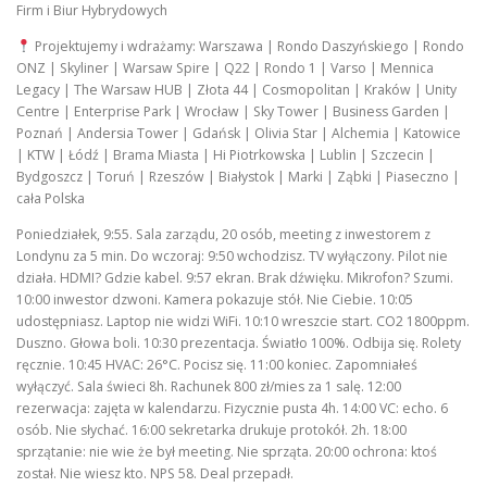
Firm i Biur Hybrydowych
Projektujemy i wdrażamy: Warszawa | Rondo Daszyńskiego | Rondo
ONZ | Skyliner | Warsaw Spire | Q22 | Rondo 1 | Varso | Mennica
Legacy | The Warsaw HUB | Złota 44 | Cosmopolitan | Kraków | Unity
Centre | Enterprise Park | Wrocław | Sky Tower | Business Garden |
Poznań | Andersia Tower | Gdańsk | Olivia Star | Alchemia | Katowice
| KTW | Łódź | Brama Miasta | Hi Piotrkowska | Lublin | Szczecin |
Bydgoszcz | Toruń | Rzeszów | Białystok | Marki | Ząbki | Piaseczno |
cała Polska
Poniedziałek, 9:55. Sala zarządu, 20 osób, meeting z inwestorem z
Londynu za 5 min. Do wczoraj: 9:50 wchodzisz. TV wyłączony. Pilot nie
działa. HDMI? Gdzie kabel. 9:57 ekran. Brak dźwięku. Mikrofon? Szumi.
10:00 inwestor dzwoni. Kamera pokazuje stół. Nie Ciebie. 10:05
udostępniasz. Laptop nie widzi WiFi. 10:10 wreszcie start. CO2 1800ppm.
Duszno. Głowa boli. 10:30 prezentacja. Światło 100%. Odbija się. Rolety
ręcznie. 10:45 HVAC: 26°C. Pocisz się. 11:00 koniec. Zapomniałeś
wyłączyć. Sala świeci 8h. Rachunek 800 zł/mies za 1 salę. 12:00
rezerwacja: zajęta w kalendarzu. Fizycznie pusta 4h. 14:00 VC: echo. 6
osób. Nie słychać. 16:00 sekretarka drukuje protokół. 2h. 18:00
sprzątanie: nie wie że był meeting. Nie sprząta. 20:00 ochrona: ktoś
został. Nie wiesz kto. NPS 58. Deal przepadł.