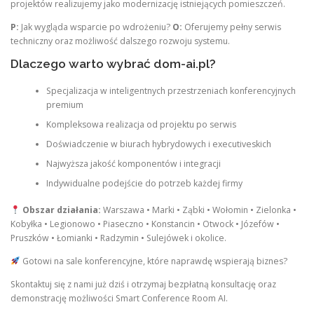
projektów realizujemy jako modernizację istniejących pomieszczeń.
P:
Jak wygląda wsparcie po wdrożeniu?
O:
Oferujemy pełny serwis
techniczny oraz możliwość dalszego rozwoju systemu.
Dlaczego warto wybrać dom-ai.pl?
Specjalizacja w inteligentnych przestrzeniach konferencyjnych
premium
Kompleksowa realizacja od projektu po serwis
Doświadczenie w biurach hybrydowych i executiveskich
Najwyższa jakość komponentów i integracji
Indywidualne podejście do potrzeb każdej firmy
Obszar działania:
Warszawa • Marki • Ząbki • Wołomin • Zielonka •
Kobyłka • Legionowo • Piaseczno • Konstancin • Otwock • Józefów •
Pruszków • Łomianki • Radzymin • Sulejówek i okolice.
Gotowi na sale konferencyjne, które naprawdę wspierają biznes?
Skontaktuj się z nami już dziś i otrzymaj bezpłatną konsultację oraz
demonstrację możliwości Smart Conference Room AI.