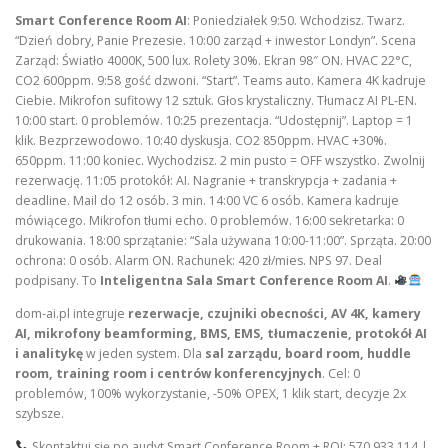
Smart Conference Room AI
: Poniedziałek 9:50. Wchodzisz. Twarz.
“Dzień dobry, Panie Prezesie. 10:00 zarząd + inwestor Londyn”. Scena
Zarząd: Światło 4000K, 500 lux. Rolety 30%. Ekran 98″ ON. HVAC 22°C,
CO2 600ppm. 9:58 gość dzwoni. “Start”. Teams auto. Kamera 4K kadruje
Ciebie. Mikrofon sufitowy 12 sztuk. Głos krystaliczny. Tłumacz AI PL-EN.
10:00 start. 0 problemów. 10:25 prezentacja. “Udostępnij”. Laptop = 1
klik. Bezprzewodowo. 10:40 dyskusja. CO2 850ppm. HVAC +30%.
650ppm. 11:00 koniec. Wychodzisz. 2 min pusto = OFF wszystko. Zwolnij
rezerwację. 11:05 protokół: AI. Nagranie + transkrypcja + zadania +
deadline. Mail do 12 osób. 3 min. 14:00 VC 6 osób. Kamera kadruje
mówiącego. Mikrofon tłumi echo. 0 problemów. 16:00 sekretarka: 0
drukowania. 18:00 sprzątanie: “Sala używana 10:00-11:00”. Sprząta. 20:00
ochrona: 0 osób. Alarm ON. Rachunek: 420 zł/mies. NPS 97. Deal
podpisany. To
Inteligentna Sala Smart Conference Room AI
.
dom-ai.pl integruje
rezerwacje, czujniki obecności, AV 4K, kamery
AI, mikrofony beamforming, BMS, EMS, tłumaczenie, protokół AI
i analitykę
w jeden system. Dla
sal zarządu, board room, huddle
room, training room i centrów konferencyjnych
. Cel: 0
problemów, 100% wykorzystanie, -50% OPEX, 1 klik start, decyzje 2x
szybsze.
Skontaktuj się po audyt Smart Conference Room + ROI: 570 933 114 |