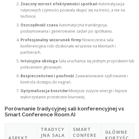
Znaczny wzrost efektywności spotkań
Automatyzacja
rutynowych czynności pozwala skupić się na treści, a nie na
technice.
Oszczędność czasu
Automatyczna transkrypcja,
podsumowania i generowanie zadań po spotkaniu.
Profesjonalny wizerunek firmy
Nowoczesna sala
konferencyjna robi doskonałe wrażenie na klientach i
partnerach.
Intuicyjna obsługa
Sala uruchamia się jednym przyciskiem lub
poleceniem głosowym.
Bezpieczeństwo i poufność
Zaawansowane szyfrowanie i
kontrola dostępu do nagrań.
Optymalizacja kosztów
Mniejsze zużycie energii i lepsze
wykorzystanie przestrzeni biurowej.
Porównanie tradycyjnej sali konferencyjnej vs
Smart Conference Room AI
TRADYCY
SMART
GŁÓWNE
JNA SALA
CONFERE
ASPEKT
KORZYŚC