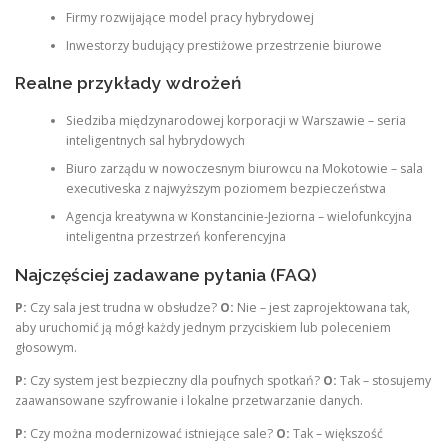
Firmy rozwijające model pracy hybrydowej
Inwestorzy budujący prestiżowe przestrzenie biurowe
Realne przykłady wdrożeń
Siedziba międzynarodowej korporacji w Warszawie – seria
inteligentnych sal hybrydowych
Biuro zarządu w nowoczesnym biurowcu na Mokotowie – sala
executiveska z najwyższym poziomem bezpieczeństwa
Agencja kreatywna w Konstancinie-Jeziorna – wielofunkcyjna
inteligentna przestrzeń konferencyjna
Najczęściej zadawane pytania (FAQ)
P:
Czy sala jest trudna w obsłudze?
O:
Nie – jest zaprojektowana tak,
aby uruchomić ją mógł każdy jednym przyciskiem lub poleceniem
głosowym.
P:
Czy system jest bezpieczny dla poufnych spotkań?
O:
Tak – stosujemy
zaawansowane szyfrowanie i lokalne przetwarzanie danych.
P:
Czy można modernizować istniejące sale?
O:
Tak – większość