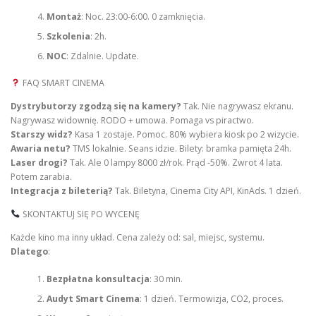
Montaż
: Noc. 23:00-6:00. 0 zamknięcia.
Szkolenia
: 2h.
NOC
: Zdalnie. Update.
FAQ SMART CINEMA
Dystrybutorzy zgodzą się na kamery?
Tak. Nie nagrywasz ekranu.
Nagrywasz widownię. RODO + umowa. Pomaga vs piractwo.
Starszy widz?
Kasa 1 zostaje. Pomoc. 80% wybiera kiosk po 2 wizycie.
Awaria netu?
TMS lokalnie. Seans idzie. Bilety: bramka pamięta 24h.
Laser drogi?
Tak. Ale 0 lampy 8000 zł/rok. Prąd -50%. Zwrot 4 lata.
Potem zarabia.
Integracja z bileterią?
Tak. Biletyna, Cinema City API, KinAds. 1 dzień.
SKONTAKTUJ SIĘ PO WYCENĘ
Każde kino ma inny układ. Cena zależy od: sal, miejsc, systemu.
Dlatego
:
Bezpłatna konsultacja
: 30 min.
Audyt Smart Cinema
: 1 dzień. Termowizja, CO2, proces.