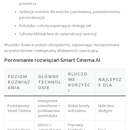
powietrza
Aplikacje mobilne dla widzów (zamówienia, powiadomienia,
personalizacja)
Robotyka i coboty wspierające obsługę sali
Cyfrowy bliźniak kina do optymalizacji operacji
Wszystko działa w jednym ekosystemie, zapewniając niezapomniane
wrażenia kinowe i maksymalną efektywność operacyjną.
Porównanie rozwiązań Smart Cinema AI
KLUCZO
POZIOM
GŁÓWNE
WE
NAJLEPSZ
ROZWIĄZ
TECHNOL
KORZYŚC
E DLA
ANIA
OGIE
I
Inteligentne
Podstawowy
oświetlenie +
Niskie koszty
Małe kina
Smart Cinema
podstawowa
wdrożenia
studyjne
automatyka
Atmos +
Poprawa
Standardowy
automatyczne
komfortu i
Sieci