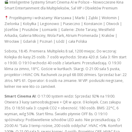
Inteligentne Systemy Smart Cinema AI w Polsce – Nowoczesne Kina
Smart Entertainment dla Multipleksów, Sal VIP i Obiektów Premium
Projektujemy i wdrażamy: Warszawa | Marki | Ząbki | Wołomin |
Zielonka | Kobyłka | Legionowo | Piaseczno | Konstancin | Otwock |
Józefów | Pruszków | Łomianki | Galerie: Złote Tarasy, Westfield
Arkadia, Galeria Młociny, Wola Park, Atrium Promenada | Kraków |
Wrocław | Gdańsk | Poznań | Łódź | cała Polska
Sobota, 18:45. Premiera. Multipleks 8 sal, 1200 miejsc. Do wczoraj:
Kolejka do kasy 25 osób. 7 osób wychodzi. Strata 420 zł. Sala 3: film start
o 19:00. O 19:10 wchodzi 40 osób z latarkami. Przeszkadzają. O 19:30
klima za zimno, 18°C. Goście w kurtkach. Skargi. O 21:00 sala 5 pusta,
projektor i HVAC ON. Rachunek za prąd 68 000 zł/mies. Sprzedaż bar: 22
zł/os. NPS 61. Operator: 6 osób na zmianie. W VIP: poduszki niegrzane,
kelner nie wie kto co zamówił.
Smart Cinema AI
: O 17:00 system widzi: Sprzedaż 92% na 19:00.
Otwiera 3 kasy samoobsługowe + QR w apce. 0 kolejek. Czas zakupu
35s. O 18:50 sala 3: czujnik CO2 + obecność. 180 osób. BMS: 22°C, 6
wymian, wilg 50%. Start filmu. Światło płynnie OFF 8s. O 19:10
spóźnialscy: Podświetlenie schodów LED auto. Nie przeszkadzają. O
20:00 AI: “Sala 3 temp rośnie, 200 osób oddycha”. HVAC +5%. Komfort
100%. O 21:00 sala 5: seans koniec, 0 osób. Projektor OFF, HVAC Eco