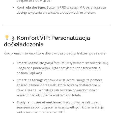
bezpiecznie do wyjścia.
Kontrola dostępu:
Systemy RFID w salach VIP, ograniczające
dostęp wyłącznie dla widzów z odpowiednim biletem.
3. Komfort VIP: Personalizacja
doświadczenia
Kino premium to kino, które dba o widza przed, w trakcie i po seansie.
Smart Seats:
Integracja foteli VIP z systemem sterowania salą
– regulacja podnóżków, kąta nachylenia i podgrzewania z
poziomu aplikacji.
Smart Catering:
Widzowie w salach VIP mogą za pomocą
aplikacji zamówić przekąski, które zostaną dostarczone w
trakcie seansu, a obsługa sali zostanie powiadomiona o
konieczności obsłużenia konkretnego fotela.
Biodynamiczne oświetlenie:
Przygotowanie sali przed
seansem za pomocą scenariuszy świetlnych, które relaksują
widza jeszcze przed startem filmu.