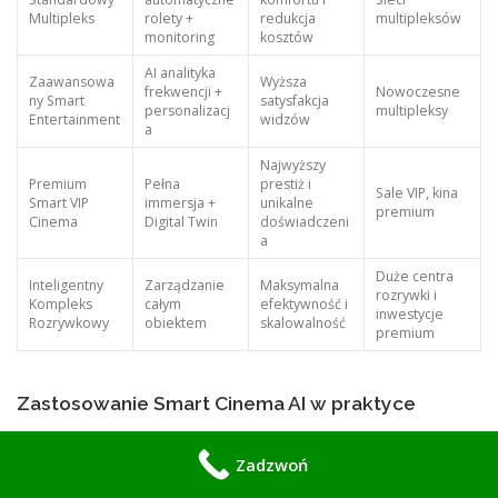
Multipleks
rolety +
redukcja
multipleksów
monitoring
kosztów
AI analityka
Zaawansowa
Wyższa
frekwencji +
Nowoczesne
ny Smart
satysfakcja
personalizacj
multipleksy
Entertainment
widzów
a
Najwyższy
Premium
Pełna
prestiż i
Sale VIP, kina
Smart VIP
immersja +
unikalne
premium
Cinema
Digital Twin
doświadczeni
a
Duże centra
Inteligentny
Zarządzanie
Maksymalna
rozrywki i
Kompleks
całym
efektywność i
inwestycje
Rozrywkowy
obiektem
skalowalność
premium
Zastosowanie Smart Cinema AI w praktyce
Multipleksy i sieci kinowe
Centralne zarządzanie wieloma salami, optymalizacja harmonogramów i
Zadzwoń
analiza frekwencji.