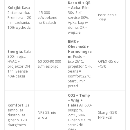
Kasa AI + QR
Kolejki
: Kasa
+ Apka
: Bilet
2 stanowiska.
-15 000
30s. Self-
Porzucenia
Premiera = 20
zł/weekend
service 80%.
-95%
min czekania.
na 8 salach
Apka: kup w
10% wychodzi
domu, QR =
wejście
BMS +
Obecność +
Energia
: Sala
Harmonogra
300 miejsc.
m
: Pusto =
HVAC +
60 000-90 000
Eco 26°C,
OPEX -35 do
projektor ON
zł/mies prąd
projektor OFF.
-45%
14h. Seanse
Seans =
40% czasu
Komfort 22°C.
Start 5 min
przed
CO2 + Temp
+ Wilg +
Komfort
: Za
Hałas AI
: 600-
zimno, za
900ppm,
NPS 58, nie
Skargi -85%,
duszno, za
22°C, 50%.
wróci
NPS +28
głośno. 120
Głośno = auto
skarg/mies
ścisz 2dB.
Widz