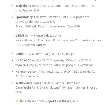
Wejście
: Bramka QR/NFC. Zielone = wejdź. Czerwone = złe
kino. Pracownik 0.
Spóźnialscy
: Film trwa. Bramka puści. LED w podłodze
prowadzi do rzędu. Latarka 0.
Efekt
: 90% self. Kasa 1 dla seniorów. Czas -85%.
🌡
BMS Sali – Klimat Jak w domu
Sala 250 miejsc.
Problem
: 50 osób = zimno. 250 osób = sauna +
CO2 2500ppm.
Smart
:
Czujniki
: CO2, temp, wilg, VOC co 50 miejsc.
HVAC AI
: 50 osób = 23°C, 2 wymiany. 250 osób = 21°C, 6
wymian. Uczy się: “Horror = ludzie się pocą = +1 wymiana”.
Harmonogram
: TMS mówi: “Start 19:00”. 18:50 start HVAC.
21:15 koniec = Eco.
Wentylacja
: Nocą płukanie. Rano 400ppm CO2.
Case Wola Park
: Skargi “duszno” 40/mies → 2/mies. Energia
-32%.
Światło Scenowe – Spektakl Od Wejścia