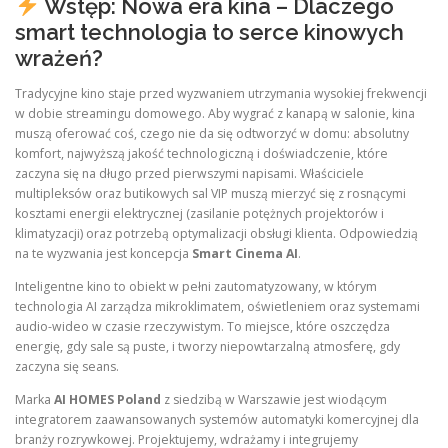
Wstęp: Nowa era kina – Dlaczego
smart technologia to serce kinowych
wrażeń?
Tradycyjne kino staje przed wyzwaniem utrzymania wysokiej frekwencji
w dobie streamingu domowego. Aby wygrać z kanapą w salonie, kina
muszą oferować coś, czego nie da się odtworzyć w domu: absolutny
komfort, najwyższą jakość technologiczną i doświadczenie, które
zaczyna się na długo przed pierwszymi napisami. Właściciele
multipleksów oraz butikowych sal VIP muszą mierzyć się z rosnącymi
kosztami energii elektrycznej (zasilanie potężnych projektorów i
klimatyzacji) oraz potrzebą optymalizacji obsługi klienta. Odpowiedzią
na te wyzwania jest koncepcja
Smart Cinema AI
.
Inteligentne kino to obiekt w pełni zautomatyzowany, w którym
technologia AI zarządza mikroklimatem, oświetleniem oraz systemami
audio-wideo w czasie rzeczywistym. To miejsce, które oszczędza
energię, gdy sale są puste, i tworzy niepowtarzalną atmosferę, gdy
zaczyna się seans.
Marka
AI HOMES Poland
z siedzibą w Warszawie jest wiodącym
integratorem zaawansowanych systemów automatyki komercyjnej dla
branży rozrywkowej. Projektujemy, wdrażamy i integrujemy