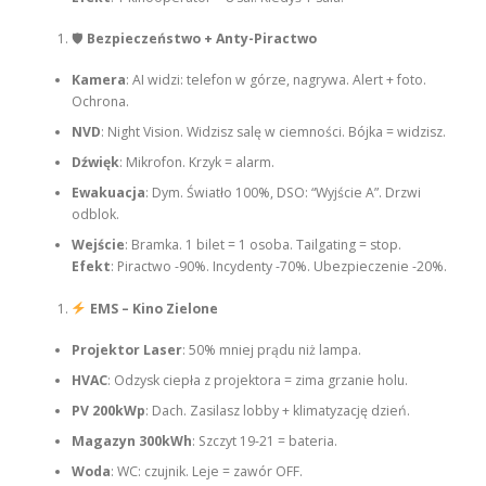
🛡
Bezpieczeństwo + Anty-Piractwo
Kamera
: AI widzi: telefon w górze, nagrywa. Alert + foto.
Ochrona.
NVD
: Night Vision. Widzisz salę w ciemności. Bójka = widzisz.
Dźwięk
: Mikrofon. Krzyk = alarm.
Ewakuacja
: Dym. Światło 100%, DSO: “Wyjście A”. Drzwi
odblok.
Wejście
: Bramka. 1 bilet = 1 osoba. Tailgating = stop.
Efekt
: Piractwo -90%. Incydenty -70%. Ubezpieczenie -20%.
EMS – Kino Zielone
Projektor Laser
: 50% mniej prądu niż lampa.
HVAC
: Odzysk ciepła z projektora = zima grzanie holu.
PV 200kWp
: Dach. Zasilasz lobby + klimatyzację dzień.
Magazyn 300kWh
: Szczyt 19-21 = bateria.
Woda
: WC: czujnik. Leje = zawór OFF.