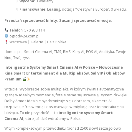
Wycena
: 3 warianty.
Finansowanie
: Leasing, dotacja “Kreatywna Europa”. 0 wkładu.
Przestań sprzedawać bilety. Zacznij sprzedawać emocje.
Telefon: 570 933 114
ogrody-24.com.pl
Warszawa | Galerie | Cała Polska
dom-ai.pl – Smart Cinema AI, TMS, BMS, Kasy AI, POS AI, Analityka. Twoje
kino, Twój zysk.
Inteligentne Systemy Smart Cinema AI w Polsce – Nowoczesne
Kina Smart Entertainment dla Multipleksów, Sal VIP i Obiektów
Premium
Witajcie! Wyobraźcie sobie multipleks, w którym światła automatycznie
gasną w idealnym momencie, fotele same się ustawiają, system dźwięku
Dolby Atmos idealnie synchronizuje się z obrazem, a kamera AI
rozpoznaje frekwencję i dostosowuje wentylację oraz temperaturę na
bieżąco. To nie przyszłość — to
inteligentne systemy Smart
Cinema AI
, które już dziś wdrażamy w Polsce.
W tym kompleksowym przewodniku (ponad 2500 słów) szczegółowo