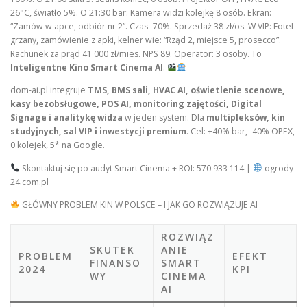
26°C, światło 5%. O 21:30 bar: Kamera widzi kolejkę 8 osób. Ekran:
“Zamów w apce, odbiór nr 2”. Czas -70%. Sprzedaż 38 zł/os. W VIP: Fotel
grzany, zamówienie z apki, kelner wie: “Rząd 2, miejsce 5, prosecco”.
Rachunek za prąd 41 000 zł/mies. NPS 89. Operator: 3 osoby. To
Inteligentne Kino Smart Cinema AI
.
dom-ai.pl integruje
TMS, BMS sali, HVAC AI, oświetlenie scenowe,
kasy bezobsługowe, POS AI, monitoring zajętości, Digital
Signage i analitykę widza
w jeden system. Dla
multipleksów, kin
studyjnych, sal VIP i inwestycji premium
. Cel: +40% bar, -40% OPEX,
0 kolejek, 5* na Google.
Skontaktuj się po audyt Smart Cinema + ROI: 570 933 114 |
ogrody-
24.com.pl
GŁÓWNY PROBLEM KIN W POLSCE – I JAK GO ROZWIĄZUJE AI
ROZWIĄZ
SKUTEK
ANIE
PROBLEM
EFEKT
FINANSO
SMART
2024
KPI
WY
CINEMA
AI