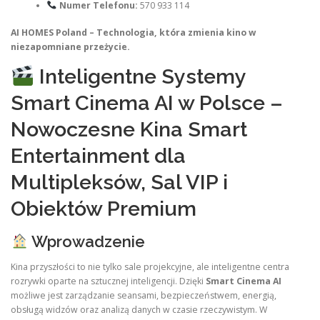
Numer Telefonu:
570 933 114
AI HOMES Poland – Technologia, która zmienia kino w
niezapomniane przeżycie.
Inteligentne Systemy
Smart Cinema AI w Polsce –
Nowoczesne Kina Smart
Entertainment dla
Multipleksów, Sal VIP i
Obiektów Premium
Wprowadzenie
Kina przyszłości to nie tylko sale projekcyjne, ale inteligentne centra
rozrywki oparte na sztucznej inteligencji. Dzięki
Smart Cinema AI
możliwe jest zarządzanie seansami, bezpieczeństwem, energią,
obsługą widzów oraz analizą danych w czasie rzeczywistym. W