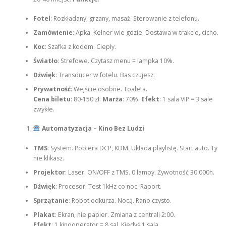
Fotel
: Rozkładany, grzany, masaż. Sterowanie z telefonu.
Zamówienie
: Apka. Kelner wie gdzie. Dostawa w trakcie, cicho.
Koc
: Szafka z kodem. Ciepły.
Światło
: Strefowe. Czytasz menu = lampka 10%.
Dźwięk
: Transducer w fotelu. Bas czujesz.
Prywatność
: Wejście osobne. Toaleta.
Cena biletu
: 80-150 zł.
Marża
: 70%.
Efekt
: 1 sala VIP = 3 sale
zwykłe.
Automatyzacja – Kino Bez Ludzi
TMS
: System. Pobiera DCP, KDM. Układa playlistę. Start auto. Ty
nie klikasz.
Projektor
: Laser. ON/OFF z TMS. 0 lampy. Żywotność 30 000h.
Dźwięk
: Procesor. Test 1kHz co noc. Raport.
Sprzątanie
: Robot odkurza. Nocą. Rano czysto.
Plakat
: Ekran, nie papier. Zmiana z centrali 2:00.
Efekt
: 1 kinooperator = 8 sal. Kiedyś 1 sala.