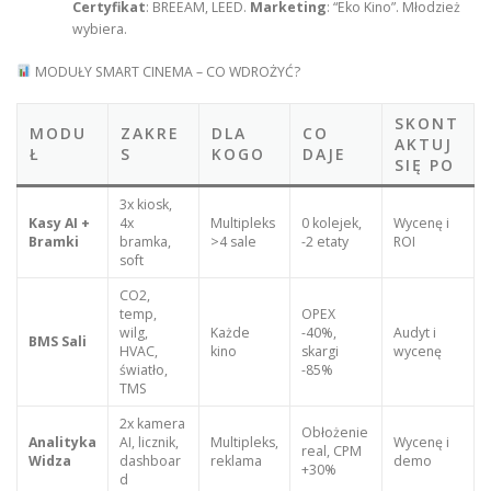
Certyfikat
: BREEAM, LEED.
Marketing
: “Eko Kino”. Młodzież
wybiera.
MODUŁY SMART CINEMA – CO WDROŻYĆ?
SKONT
MODU
ZAKRE
DLA
CO
AKTUJ
Ł
S
KOGO
DAJE
SIĘ PO
3x kiosk,
Kasy AI +
4x
Multipleks
0 kolejek,
Wycenę i
Bramki
bramka,
>4 sale
-2 etaty
ROI
soft
CO2,
temp,
OPEX
wilg,
Każde
-40%,
Audyt i
BMS Sali
HVAC,
kino
skargi
wycenę
światło,
-85%
TMS
2x kamera
Obłożenie
Analityka
AI, licznik,
Multipleks,
Wycenę i
real, CPM
Widza
dashboar
reklama
demo
+30%
d