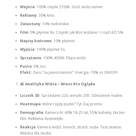
Wejście
: 100% ciepłe 2700K. Gość widzi numer.
Reklamy
: 30% kino.
Zwiastuny
: 10% niebieskie.
Film
: 0% płynnie 8s. Czujnik: jak ktoś wstanie = rząd LED 5%.
Napisy końcowe
: 10% płynnie.
Wyjście
: 100% płynnie 5s.
Sprzątanie
: 100% 4000K. Ekipa widzi.
Pusto
: 5% noc.
Efekt
: Zero “za jasno/ciemno”. Energia -70% vs ON/OFF.
Analityka Widza – Wiesz Kto Ogląda
Licznik 3D
: Sprzedane 220, weszło 205. Obłożenie realne.
Heatmapa
: Które rzędy puste? Tył. Daj promo.
Demografia
: Kamera AI: 60% 18-25 lat, 55% kobiety. Na ten
film. Reklama: kosmetyki.
Reakcja
: Kamera widzi: śmiech, strach, nuda. Test seansu.
Wiedza dla studia.