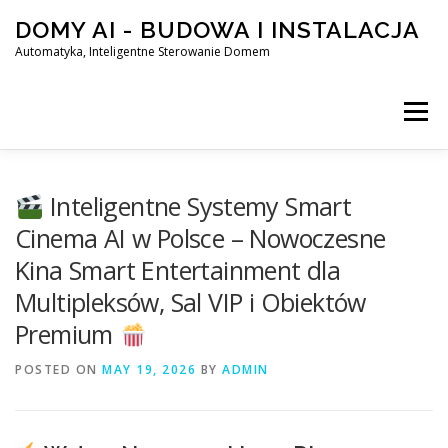
Skip
DOMY AI - BUDOWA I INSTALACJA
to
content
Automatyka, Inteligentne Sterowanie Domem
Menu
HOME
Inteligentne Systemy Smart
Cinema AI w Polsce – Nowoczesne
Kina Smart Entertainment dla
SMART DOM AI – AUTOMATYKA, INTELIGENTNE STEROWA
Multipleksów, Sal VIP i Obiektów
Premium
BLOG
KONTAKT
POSTED ON
MAY 19, 2026
BY
ADMIN