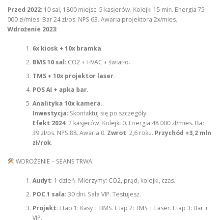
Przed 2022
: 10 sal, 1800 miejsc. 5 kasjerów. Kolejki 15 min. Energia 75
000 zł/mies. Bar 24 zł/os. NPS 63. Awaria projektora 2x/mies.
Wdrożenie 2023
:
6x kiosk + 10x bramka
.
BMS 10 sal
: CO2 + HVAC + światło.
TMS + 10x projektor laser
.
POS AI + apka bar
.
Analityka 10x kamera
.
Inwestycja
: Skontaktuj się po szczegóły.
Efekt 2024
: 2 kasjerów. Kolejki 0. Energia 48 000 zł/mies. Bar
39 zł/os. NPS 88. Awaria 0.
Zwrot
: 2,6 roku.
Przychód +3,2 mln
zł/rok
.
WDROŻENIE – SEANS TRWA
Audyt
: 1 dzień. Mierzymy: CO2, prąd, kolejki, czas.
POC 1 sala
: 30 dni. Sala VIP. Testujesz.
Projekt
: Etap 1: Kasy + BMS. Etap 2: TMS + Laser. Etap 3: Bar +
VIP.