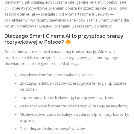
omawiamy, jak działają nowoczesne inteligentne kina, multipleksy, sale
VIP i obiekty rozrywkowe premium oparte na sztucznej inteligencji. Jako
zespół
dom-ai.pl
— specjaliści od AI Smart Home & Security —
projektujemy i wdrażamy zaawansowane rozwiązania Smart Cinema dla
kin, multipleksów i inwestycji premium. Zapraszamy do lektury!
Dlaczego Smart Cinema AI to przyszłość branży
rozrywkowej w Polsce?
Branża kinowa przechodzi dynamiczną transformację. Widzowie
oczekują nie tylko dobrego filmu, ale wyjątkowego, immersyjnego
doświadczenia. Inteligentne kina AI oferują:
Wyjątkowy komfort i personalizację seansu
Znaczącą redukcję kosztów operacyjnych (energia, sprzątanie,
personel)
Lepsze zarządzanie frekwencją i przepływem widzów
Zaawansowane bezpieczeństwo i szybką reakcję na incydenty
Możliwość tworzenia unikalnych wydarzeń (premiery, koncerty,
e-sport)
Dokładną analitykę zachowań widzów