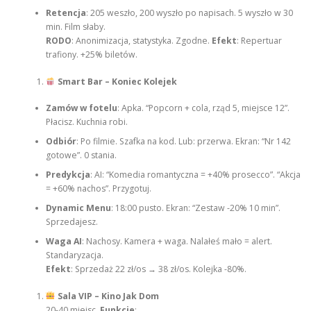
Retencja
: 205 weszło, 200 wyszło po napisach. 5 wyszło w 30
min. Film słaby.
RODO
: Anonimizacja, statystyka. Zgodne.
Efekt
: Repertuar
trafiony. +25% biletów.
Smart Bar – Koniec Kolejek
Zamów w fotelu
: Apka. “Popcorn + cola, rząd 5, miejsce 12”.
Płacisz. Kuchnia robi.
Odbiór
: Po filmie. Szafka na kod. Lub: przerwa. Ekran: “Nr 142
gotowe”. 0 stania.
Predykcja
: AI: “Komedia romantyczna = +40% prosecco”. “Akcja
= +60% nachos”. Przygotuj.
Dynamic Menu
: 18:00 pusto. Ekran: “Zestaw -20% 10 min”.
Sprzedajesz.
Waga AI
: Nachosy. Kamera + waga. Nalałeś mało = alert.
Standaryzacja.
Efekt
: Sprzedaż 22 zł/os → 38 zł/os. Kolejka -80%.
Sala VIP – Kino Jak Dom
20-40 miejsc.
Funkcje
: