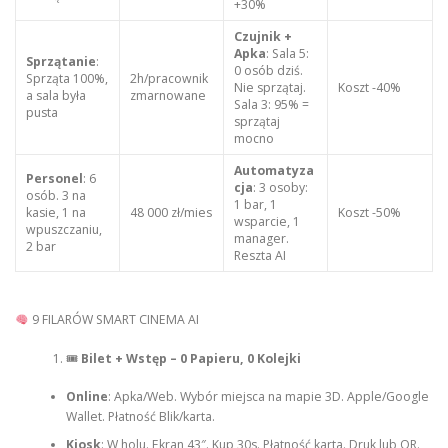
+30%
Czujnik +
Apka
: Sala 5:
Sprzątanie
:
0 osób dziś.
Sprząta 100%,
2h/pracownik
Nie sprzątaj.
Koszt -40%
a sala była
zmarnowane
Sala 3: 95% =
pusta
sprzątaj
mocno
Automatyza
Personel
: 6
cja
: 3 osoby:
osób. 3 na
1 bar, 1
kasie, 1 na
48 000 zł/mies
Koszt -50%
wsparcie, 1
wpuszczaniu,
manager.
2 bar
Reszta AI
9 FILARÓW SMART CINEMA AI
🎟
Bilet + Wstęp – 0 Papieru, 0 Kolejki
Online
: Apka/Web. Wybór miejsca na mapie 3D. Apple/Google
Wallet. Płatność Blik/karta.
Kiosk
: W holu. Ekran 43″. Kup 30s. Płatność karta. Druk lub QR.