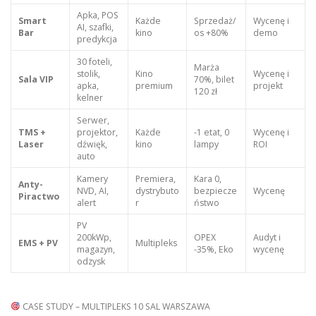
Apka, POS
Smart
Każde
Sprzedaż/
Wycenę i
AI, szafki,
Bar
kino
os +80%
demo
predykcja
30 foteli,
Marża
stolik,
Kino
Wycenę i
Sala VIP
70%, bilet
apka,
premium
projekt
120 zł
kelner
Serwer,
TMS +
projektor,
Każde
-1 etat, 0
Wycenę i
Laser
dźwięk,
kino
lampy
ROI
auto
Kamery
Premiera,
Kara 0,
Anty-
NVD, AI,
dystrybuto
bezpiecze
Wycenę
Piractwo
alert
r
ństwo
PV
200kWp,
OPEX
Audyt i
EMS + PV
Multipleks
magazyn,
-35%, Eko
wycenę
odzysk
CASE STUDY – MULTIPLEKS 10 SAL WARSZAWA