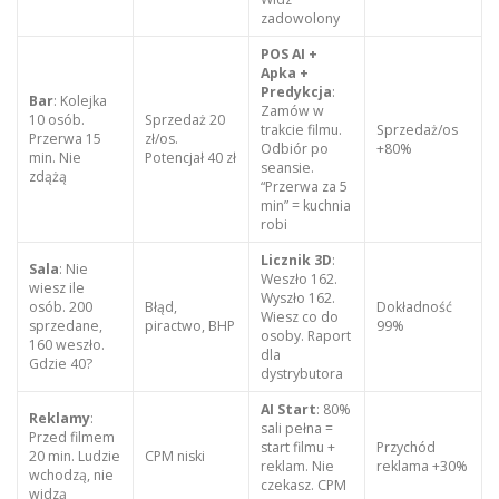
zadowolony
POS AI +
Apka +
Predykcja
:
Bar
: Kolejka
Zamów w
10 osób.
Sprzedaż 20
trakcie filmu.
Sprzedaż/os
Przerwa 15
zł/os.
Odbiór po
+80%
min. Nie
Potencjał 40 zł
seansie.
zdążą
“Przerwa za 5
min” = kuchnia
robi
Licznik 3D
:
Sala
: Nie
Weszło 162.
wiesz ile
Wyszło 162.
osób. 200
Błąd,
Dokładność
Wiesz co do
sprzedane,
piractwo, BHP
99%
osoby. Raport
160 weszło.
dla
Gdzie 40?
dystrybutora
AI Start
: 80%
Reklamy
:
sali pełna =
Przed filmem
start filmu +
Przychód
20 min. Ludzie
CPM niski
reklam. Nie
reklama +30%
wchodzą, nie
czekasz. CPM
widzą