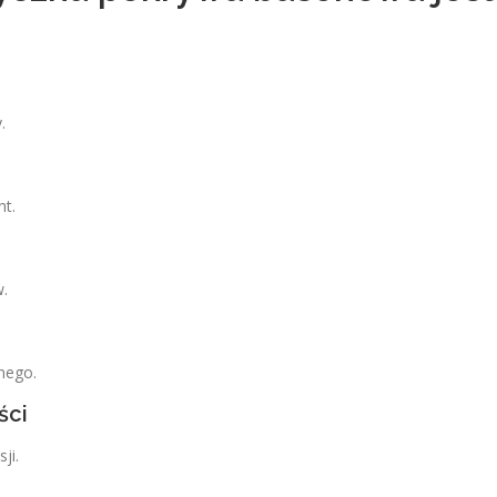
.
nt.
w.
nego.
ści
ji.