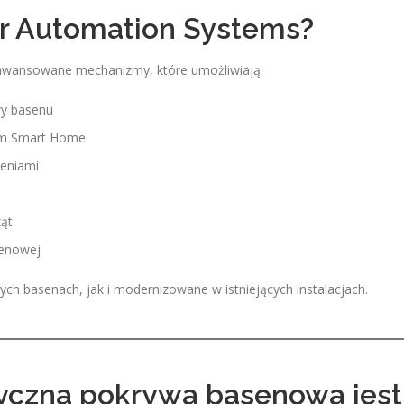
r Automation Systems?
wansowane mechanizmy, które umożliwiają:
wy basenu
mem Smart Home
zeniami
ząt
senowej
basenach, jak i modernizowane w istniejących instalacjach.
czna pokrywa basenowa jest