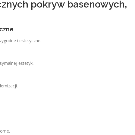
cznych pokryw basenowych,
yczne
ygodne i estetyczne.
ymalnej estetyki.
rnizacji.
Home.