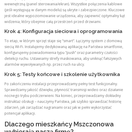
wewnętrzną (panel sterowania/ekran). Wszystkie połączenia kablowe
(jeśli występują w danym modelu) są ukryte i zabezpieczone. Kluczowe
jest idealne wypoziomowanie urządzenia, aby zapewnić optymalny kąt
widzenia, który obejmie całą przestrzeń przed drzwiami.
Krok 4: Konfiguracja sieciowa i oprogramowania
To etap, w którym sprzęt staje się “smart”. Łączymy system z domową
siecią Wi-Fi. Instalujemy dedykowaną aplikację na Państwa smartfonie,
konfigurujemy powiadomienia typu “push” oraz parametry czułości
detekcji ruchu. Ustawiamy strefy maskowania, aby uniknąć fałszywych
alarmów wywoływanych np. przez ruch na ulicy.
Krok 5: Testy końcowe i szkolenie użytkownika
Po zakończeniu instalacji przeprowadzamy pełny test funkcjonalny.
Sprawdzamy jakość dźwięku, płynność transmisji wideo oraz działanie
nocnego trybu podczerwieni. Na koniec, przeprowadzamy dokładny
instruktaż obsługi – nauczymy Państwa, jak szybko sprawdzać historię
zdarzeń, jak zarządzać nagraniami oraz jak w pełni wykorzystać
potencjał aplikacji.
Dlaczego mieszkańcy Mszczonowa
wybierają naszą firmę?