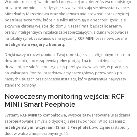
W dobie rosnącej świadomości dotyczącej bezpieczeństwa osobistego
oraz ochrony mienia, tradycyjne rozwiązania stają się niewystarczające.
Mieszkańcy Mszczonowa oraz okolicznych miejscowości coraz częściej
poszukują systemów, które nie tylko informują o obecności gości, ale
aktywnie chronią wejście do domu. Nasza firma, będąca liderem w
branży inteligentnych instalacji zabezpieczających, z dumą wprowadza
na lokalny rynek zaawansowane systemy
RCF MINI
oraz nowoczesne
inteligentne wizjery z kamerą
.
Dzięki naszym rozwiązaniom, Twój dom staje się inteligentnym centrum
dowodzenia, które zapewnia pełny podgląd na to, co dzieje się za
drzwiami, niezależnie od tego, czy przebywasz w salonie, w pracy, czy
na wakacjach. Poniżej przedstawiamy szczegółowy przewodnik po
naszych usługach oraz procesie instalacji, który gwarantuje najwyższy
standard ochrony.
Nowoczesny monitoring wejścia: RCF
MINI i Smart Peephole
Systemy
RCF MINI
to kompaktowe, wysoce zaawansowane urządzenia
zaprojektowane z myślą o dyskrecji i niezawodności. W połączeniu z
inteligentnymi wizjerami (Smart Peephole)
, tworzą niezastąpiony
duet w walce z nieproszonymi gośćmi.