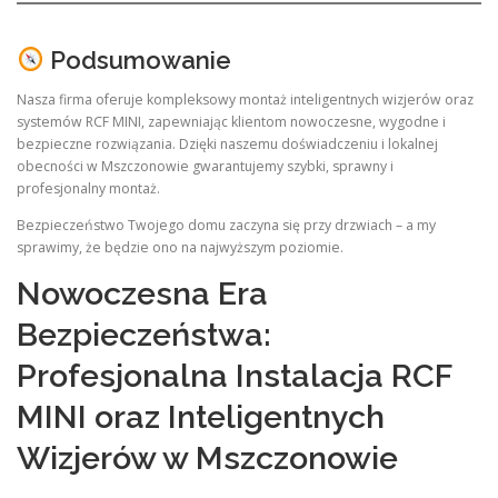
Podsumowanie
Nasza firma oferuje kompleksowy montaż inteligentnych wizjerów oraz
systemów RCF MINI, zapewniając klientom nowoczesne, wygodne i
bezpieczne rozwiązania. Dzięki naszemu doświadczeniu i lokalnej
obecności w Mszczonowie gwarantujemy szybki, sprawny i
profesjonalny montaż.
Bezpieczeństwo Twojego domu zaczyna się przy drzwiach – a my
sprawimy, że będzie ono na najwyższym poziomie.
Nowoczesna Era
Bezpieczeństwa:
Profesjonalna Instalacja RCF
MINI oraz Inteligentnych
Wizjerów w Mszczonowie