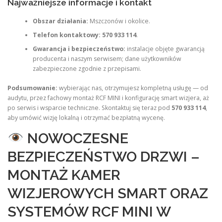
Najważniejsze informacje i kontakt
Obszar działania:
Mszczonów i okolice.
Telefon kontaktowy:
570 933 114
.
Gwarancja i bezpieczeństwo:
instalacje objęte gwarancją
producenta i naszym serwisem; dane użytkowników
zabezpieczone zgodnie z przepisami.
Podsumowanie:
wybierając nas, otrzymujesz kompletną usługę — od
audytu, przez fachowy montaż RCF MINI i konfigurację smart wizjera, aż
po serwis i wsparcie techniczne. Skontaktuj się teraz pod
570 933 114
,
aby umówić wizję lokalną i otrzymać bezpłatną wycenę.
NOWOCZESNE
BEZPIECZEŃSTWO DRZWI –
MONTAŻ KAMER
WIZJEROWYCH SMART ORAZ
SYSTEMÓW RCF MINI W