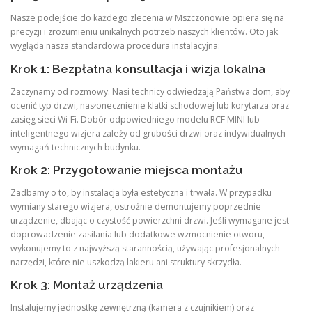
Nasze podejście do każdego zlecenia w Mszczonowie opiera się na
precyzji i zrozumieniu unikalnych potrzeb naszych klientów. Oto jak
wygląda nasza standardowa procedura instalacyjna:
Krok 1: Bezpłatna konsultacja i wizja lokalna
Zaczynamy od rozmowy. Nasi technicy odwiedzają Państwa dom, aby
ocenić typ drzwi, nasłonecznienie klatki schodowej lub korytarza oraz
zasięg sieci Wi-Fi. Dobór odpowiedniego modelu RCF MINI lub
inteligentnego wizjera zależy od grubości drzwi oraz indywidualnych
wymagań technicznych budynku.
Krok 2: Przygotowanie miejsca montażu
Zadbamy o to, by instalacja była estetyczna i trwała. W przypadku
wymiany starego wizjera, ostrożnie demontujemy poprzednie
urządzenie, dbając o czystość powierzchni drzwi. Jeśli wymagane jest
doprowadzenie zasilania lub dodatkowe wzmocnienie otworu,
wykonujemy to z najwyższą starannością, używając profesjonalnych
narzędzi, które nie uszkodzą lakieru ani struktury skrzydła.
Krok 3: Montaż urządzenia
Instalujemy jednostkę zewnętrzną (kamera z czujnikiem) oraz