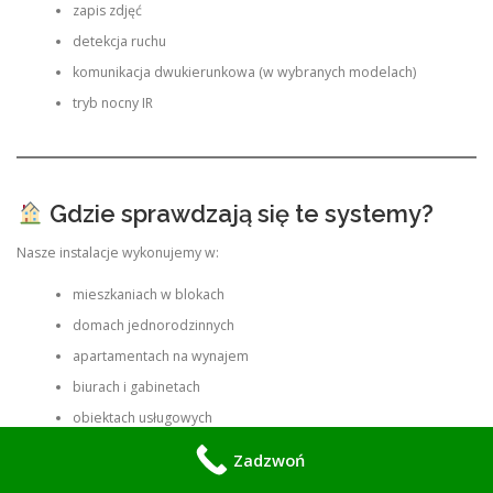
zapis zdjęć
detekcja ruchu
komunikacja dwukierunkowa (w wybranych modelach)
tryb nocny IR
Gdzie sprawdzają się te systemy?
Nasze instalacje wykonujemy w:
mieszkaniach w blokach
domach jednorodzinnych
apartamentach na wynajem
biurach i gabinetach
obiektach usługowych
lokalach Airbnb
Zadzwoń
Systemy RCF MINI i smart wizjery są szczególnie popularne wśród osób,