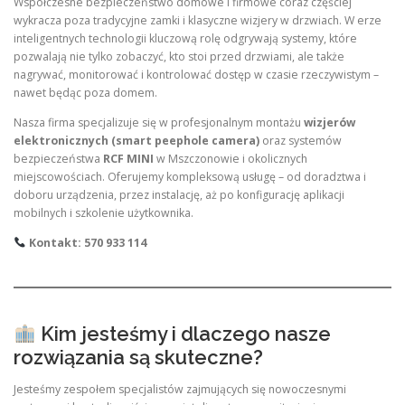
Współczesne bezpieczeństwo domowe i firmowe coraz częściej
wykracza poza tradycyjne zamki i klasyczne wizjery w drzwiach. W erze
inteligentnych technologii kluczową rolę odgrywają systemy, które
pozwalają nie tylko zobaczyć, kto stoi przed drzwiami, ale także
nagrywać, monitorować i kontrolować dostęp w czasie rzeczywistym –
nawet będąc poza domem.
Nasza firma specjalizuje się w profesjonalnym montażu
wizjerów
elektronicznych (smart peephole camera)
oraz systemów
bezpieczeństwa
RCF MINI
w Mszczonowie i okolicznych
miejscowościach. Oferujemy kompleksową usługę – od doradztwa i
doboru urządzenia, przez instalację, aż po konfigurację aplikacji
mobilnych i szkolenie użytkownika.
Kontakt: 570 933 114
Kim jesteśmy i dlaczego nasze
rozwiązania są skuteczne?
Jesteśmy zespołem specjalistów zajmujących się nowoczesnymi