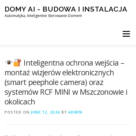
Skip
DOMY AI - BUDOWA I INSTALACJA
to
content
Automatyka, Inteligentne Sterowanie Domem
Menu
HOME
Inteligentna ochrona wejścia –
montaż wizjerów elektronicznych
(smart peephole camera) oraz
SMART DOM AI – AUTOMATYKA, INTELIGENTNE STEROWA
systemów RCF MINI w Mszczonowie i
okolicach
BLOG
KONTAKT
POSTED ON
JUNE 12, 2026
BY
ADMIN