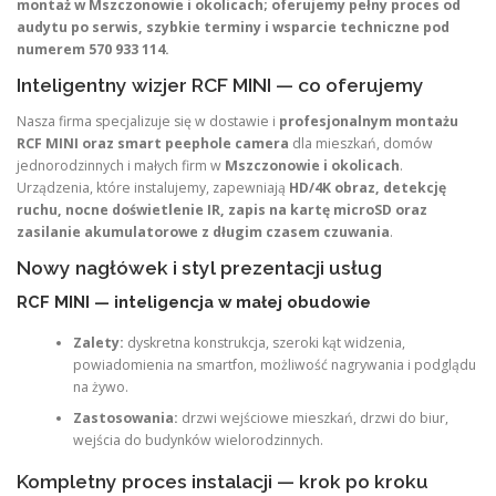
montaż w Mszczonowie i okolicach; oferujemy pełny proces od
audytu po serwis, szybkie terminy i wsparcie techniczne pod
numerem 570 933 114.
Inteligentny wizjer RCF MINI — co oferujemy
Nasza firma specjalizuje się w dostawie i
profesjonalnym montażu
RCF MINI oraz smart peephole camera
dla mieszkań, domów
jednorodzinnych i małych firm w
Mszczonowie i okolicach
.
Urządzenia, które instalujemy, zapewniają
HD/4K obraz, detekcję
ruchu, nocne doświetlenie IR, zapis na kartę microSD oraz
zasilanie akumulatorowe z długim czasem czuwania
.
Nowy nagłówek i styl prezentacji usług
RCF MINI — inteligencja w małej obudowie
Zalety:
dyskretna konstrukcja, szeroki kąt widzenia,
powiadomienia na smartfon, możliwość nagrywania i podglądu
na żywo.
Zastosowania:
drzwi wejściowe mieszkań, drzwi do biur,
wejścia do budynków wielorodzinnych.
Kompletny proces instalacji — krok po kroku