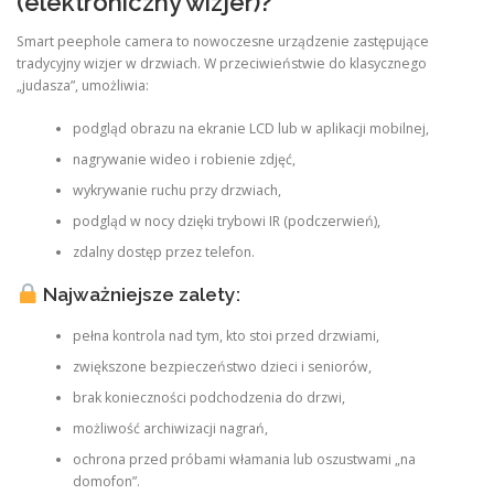
(elektroniczny wizjer)?
Smart peephole camera to nowoczesne urządzenie zastępujące
tradycyjny wizjer w drzwiach. W przeciwieństwie do klasycznego
„judasza”, umożliwia:
podgląd obrazu na ekranie LCD lub w aplikacji mobilnej,
nagrywanie wideo i robienie zdjęć,
wykrywanie ruchu przy drzwiach,
podgląd w nocy dzięki trybowi IR (podczerwień),
zdalny dostęp przez telefon.
Najważniejsze zalety:
pełna kontrola nad tym, kto stoi przed drzwiami,
zwiększone bezpieczeństwo dzieci i seniorów,
brak konieczności podchodzenia do drzwi,
możliwość archiwizacji nagrań,
ochrona przed próbami włamania lub oszustwami „na
domofon”.