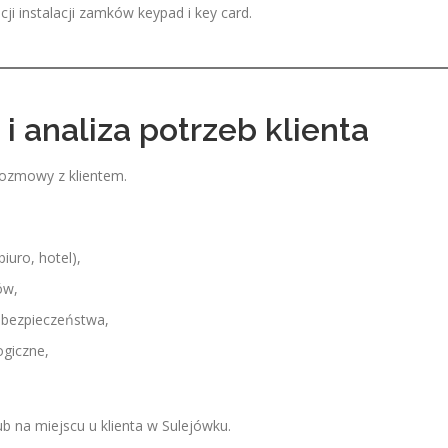
ji instalacji zamków keypad i key card.
 i analiza potrzeb klienta
rozmowy z klientem.
iuro, hotel),
ów,
 bezpieczeństwa,
ogiczne,
b na miejscu u klienta w Sulejówku.