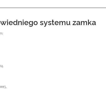
owiedniego systemu zamka
m:
ną.
owe),