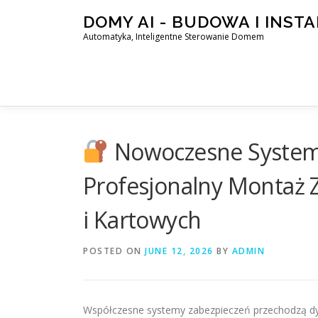
Skip
DOMY AI - BUDOWA I INST
to
Automatyka, Inteligentne Sterowanie Domem
content
Nowoczesne System
Profesjonalny Montaż
i Kartowych
POSTED ON
JUNE 12, 2026
BY
ADMIN
Współczesne systemy zabezpieczeń przechodzą dyna