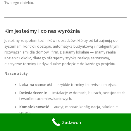
Twojego obiektu.
Kim jesteśmy i co nas wyróżnia
Jesteśmy zespołem techników i doradców, którzy od lat zajmują się
systemami kontroli dostępu, automatyką budynkową i inteligentnymi
rozwiązaniami dla domów i firm. Działamy lokalnie — znamy realia
Kozienic i okolic, dlatego oferujemy szybką reakcję serwisową,
elastyczne terminy i indywidualne podejście do każdego projektu.
Nasze atuty
Lokalna obecność
— szybkie terminy i serwis na miejscu.
Doświadczenie
— instalacje w domach, biurach, pensjonatach
i wspólnotach mieszkaniowych.
Kompleksowość
— audyt, montaż, konfiguracja, szkolenie i
serwis.
Gwarancja jakości
— sprawdzone urządzenia i rzetelne
Zadzwoń
wykonawstwo.