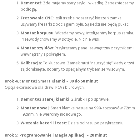
Demontaż
: Zdejmujemy stary szyld i wkładkę. Zabezpieczamy
podłogę.
Frezowanie CNC
: Jeśli trzeba poszerzyć kieszeń zamka,
używamy frezarki z odciągiem pyłu. Sąsiedzi nie będą pukać.
Montaż korpusu
: Wkładamy nowy, inteligentny korpus zamka.
Przewody chowamy w skrzydle. Nic nie wisi.
Montaż szyldów
: Przykręcamy panel zewnętrzny z czytnikiem i
wewnętrzny z pokrętłem.
Kalibracja
: To kluczowe. Zamek musi “nauczyć się” kiedy drzwi
są domknięte. Robimy to specjalnym trybem serwisowym.
Krok 4B: Montaż Smart Klamki – 30 do 50 minut
Opcja expresowa dla drzwi PCV i biurowych.
Demontaż starej klamki
: 2 śrubki i po sprawie.
Montaż nowej
: Smart klamka pasuje na 99% rozstawów 72mm
i 92mm. Nie wiercimy nic nowego.
Włożenie baterii i test
: Działa od razu po przykręceniu.
Krok 5: Programowanie i Magia Aplikacji – 20 minut