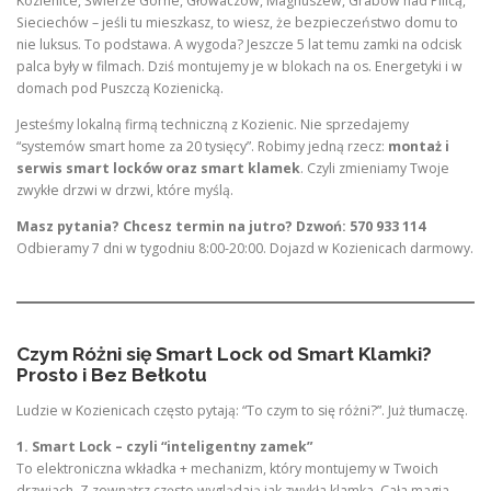
Kozienice, Świerże Górne, Głowaczów, Magnuszew, Grabów nad Pilicą,
Sieciechów – jeśli tu mieszkasz, to wiesz, że bezpieczeństwo domu to
nie luksus. To podstawa. A wygoda? Jeszcze 5 lat temu zamki na odcisk
palca były w filmach. Dziś montujemy je w blokach na os. Energetyki i w
domach pod Puszczą Kozienicką.
Jesteśmy lokalną firmą techniczną z Kozienic. Nie sprzedajemy
“systemów smart home za 20 tysięcy”. Robimy jedną rzecz:
montaż i
serwis smart locków oraz smart klamek
. Czyli zmieniamy Twoje
zwykłe drzwi w drzwi, które myślą.
Masz pytania? Chcesz termin na jutro? Dzwoń: 570 933 114
Odbieramy 7 dni w tygodniu 8:00-20:00. Dojazd w Kozienicach darmowy.
Czym Różni się Smart Lock od Smart Klamki?
Prosto i Bez Bełkotu
Ludzie w Kozienicach często pytają: “To czym to się różni?”. Już tłumaczę.
1. Smart Lock – czyli “inteligentny zamek”
To elektroniczna wkładka + mechanizm, który montujemy w Twoich
drzwiach. Z zewnątrz często wyglądają jak zwykła klamka. Cała magia