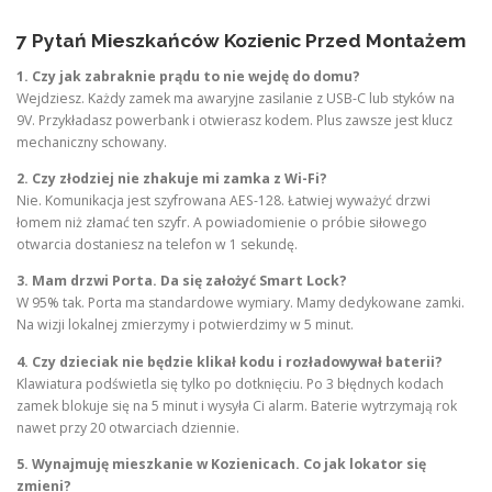
7 Pytań Mieszkańców Kozienic Przed Montażem
1. Czy jak zabraknie prądu to nie wejdę do domu?
Wejdziesz. Każdy zamek ma awaryjne zasilanie z USB-C lub styków na
9V. Przykładasz powerbank i otwierasz kodem. Plus zawsze jest klucz
mechaniczny schowany.
2. Czy złodziej nie zhakuje mi zamka z Wi-Fi?
Nie. Komunikacja jest szyfrowana AES-128. Łatwiej wyważyć drzwi
łomem niż złamać ten szyfr. A powiadomienie o próbie siłowego
otwarcia dostaniesz na telefon w 1 sekundę.
3. Mam drzwi Porta. Da się założyć Smart Lock?
W 95% tak. Porta ma standardowe wymiary. Mamy dedykowane zamki.
Na wizji lokalnej zmierzymy i potwierdzimy w 5 minut.
4. Czy dzieciak nie będzie klikał kodu i rozładowywał baterii?
Klawiatura podświetla się tylko po dotknięciu. Po 3 błędnych kodach
zamek blokuje się na 5 minut i wysyła Ci alarm. Baterie wytrzymają rok
nawet przy 20 otwarciach dziennie.
5. Wynajmuję mieszkanie w Kozienicach. Co jak lokator się
zmieni?