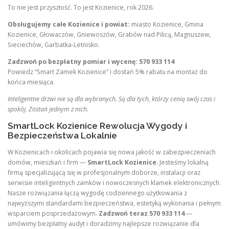
To nie jest przyszłość. To jest Kozienice, rok 2026.
Obsługujemy całe Kozienice i powiat:
miasto Kozienice, Gmina
Kozienice, Głowaczów, Gniewoszów, Grabów nad Pilicą, Magnuszew,
Sieciechów, Garbatka-Letnisko.
Zadzwoń po bezpłatny pomiar i wycenę: 570 933 114
Powiedz “Smart Zamek Kozienice” i dostań 5% rabatu na montaż do
końca miesiąca.
Inteligentne drzwi nie są dla wybranych. Są dla tych, którzy cenią swój czas i
spokój. Zostań jednym z nich.
SmartLock Kozienice Rewolucja Wygody i
Bezpieczeństwa Lokalnie
W Kozienicach i okolicach pojawia się nowa jakość w zabezpieczeniach
domów, mieszkań i firm —
SmartLock Kozienice
. Jesteśmy lokalną
firmą specjalizującą się w profesjonalnym doborze, instalacji oraz
serwisie inteligentnych zamków i nowoczesnych klamek elektronicznych.
Nasze rozwiązania łączą wygodę codziennego użytkowania z
najwyższymi standardami bezpieczeństwa, estetyką wykonania i pełnym
wsparciem posprzedażowym.
Zadzwoń teraz 570 933 114
—
umówimy bezpłatny audyt i doradzimy najlepsze rozwiązanie dla