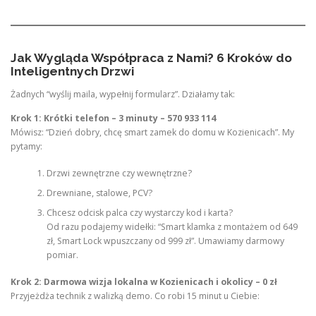
Jak Wygląda Współpraca z Nami? 6 Kroków do
Inteligentnych Drzwi
Żadnych “wyślij maila, wypełnij formularz”. Działamy tak:
Krok 1: Krótki telefon – 3 minuty – 570 933 114
Mówisz: “Dzień dobry, chcę smart zamek do domu w Kozienicach”. My
pytamy:
Drzwi zewnętrzne czy wewnętrzne?
Drewniane, stalowe, PCV?
Chcesz odcisk palca czy wystarczy kod i karta?
Od razu podajemy widełki: “Smart klamka z montażem od 649
zł, Smart Lock wpuszczany od 999 zł”. Umawiamy darmowy
pomiar.
Krok 2: Darmowa wizja lokalna w Kozienicach i okolicy – 0 zł
Przyjeżdża technik z walizką demo. Co robi 15 minut u Ciebie: