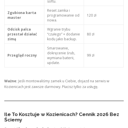
softu.
Reset zamka i
Zgubiona karta
programowanie od
120 zł
master
nowa.
Odcisk palca
Wgranie trybu
przestał działać
“czułego” + dodanie
80 zł
zimą
kodu jako backup.
Smarowanie,
dokręcenie śrub,
Przegląd roczny
99 zł
wymiana baterii,
update.
Ważne:
Jeśli montowaliśmy zamek u Ciebie, dojazd na serwis w
Kozienicach jest zawsze darmowy. Płacisz tylko za usługę.
Ile To Kosztuje w Kozienicach? Cennik 2026 Bez
Ściemy