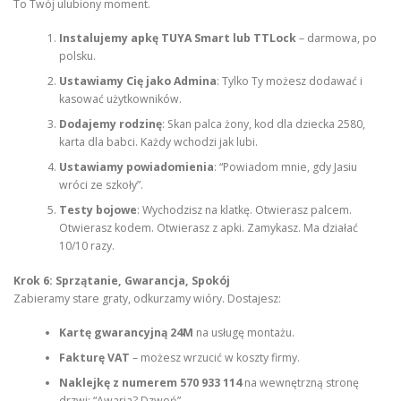
To Twój ulubiony moment.
Instalujemy apkę TUYA Smart lub TTLock
– darmowa, po
polsku.
Ustawiamy Cię jako Admina
: Tylko Ty możesz dodawać i
kasować użytkowników.
Dodajemy rodzinę
: Skan palca żony, kod dla dziecka 2580,
karta dla babci. Każdy wchodzi jak lubi.
Ustawiamy powiadomienia
: “Powiadom mnie, gdy Jasiu
wróci ze szkoły”.
Testy bojowe
: Wychodzisz na klatkę. Otwierasz palcem.
Otwierasz kodem. Otwierasz z apki. Zamykasz. Ma działać
10/10 razy.
Krok 6: Sprzątanie, Gwarancja, Spokój
Zabieramy stare graty, odkurzamy wióry. Dostajesz:
Kartę gwarancyjną 24M
na usługę montażu.
Fakturę VAT
– możesz wrzucić w koszty firmy.
Naklejkę z numerem 570 933 114
na wewnętrzną stronę
drzwi: “Awaria? Dzwoń”.