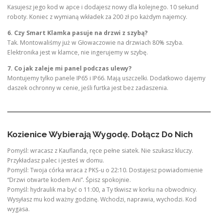
Kasujesz jego kod w apce i dodajesz nowy dla kolejnego. 10 sekund
roboty. Koniec z wymianą wkładek za 200 zł po każdym najemcy.
6. Czy Smart Klamka pasuje na drzwi z szybą?
Tak. Montowaliśmy już w Głowaczowie na drzwiach 80% szyba.
Elektronika jest w klamce, nie ingerujemy w szybę.
7. Co jak zaleje mi panel podczas ulewy?
Montujemy tylko panele IP65 i IP66. Mają uszczelki. Dodatkowo dajemy
daszek ochronny w cenie, jeśli furtka jest bez zadaszenia.
Kozienice Wybierają Wygodę. Dołącz Do Nich
Pomyśl: wracasz z Kauflanda, ręce pełne siatek. Nie szukasz kluczy.
Przykładasz palec i jesteś w domu.
Pomyśl: Twoja córka wraca z PKS-u o 22:10. Dostajesz powiadomienie
“Drzwi otwarte kodem Ani”. Śpisz spokojnie.
Pomyśl: hydraulik ma być o 11:00, a Ty tkwisz w korku na obwodnicy.
Wysyłasz mu kod ważny godzinę. Wchodzi, naprawia, wychodzi. Kod
wygasa.