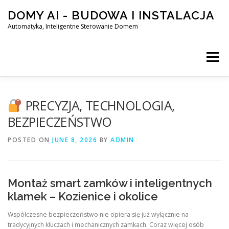
Skip
DOMY AI - BUDOWA I INSTALACJA
to
content
Automatyka, Inteligentne Sterowanie Domem
Menu
HOME
PRECYZJA, TECHNOLOGIA,
BEZPIECZEŃSTWO
SMART DOM AI – AUTOMATYKA, INTELIGENTNE STEROWA
POSTED ON
JUNE 8, 2026
BY
ADMIN
BLOG
KONTAKT
Montaż smart zamków i inteligentnych
klamek – Kozienice i okolice
Współczesne bezpieczeństwo nie opiera się już wyłącznie na
tradycyjnych kluczach i mechanicznych zamkach. Coraz więcej osób