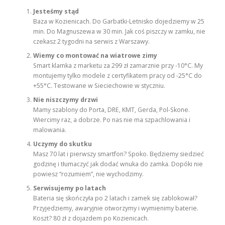
Jesteśmy stąd
Baza w Kozienicach. Do Garbatki-Letnisko dojedziemy w 25
min. Do Magnuszewa w 30 min. Jak coś piszczy w zamku, nie
czekasz 2 tygodni na serwis z Warszawy.
Wiemy co montować na wiatrowe zimy
Smart klamka z marketu za 299 zł zamarznie przy -10°C. My
montujemy tylko modele z certyfikatem pracy od -25°C do
+55°C. Testowane w Sieciechowie w styczniu.
Nie niszczymy drzwi
Mamy szablony do Porta, DRE, KMT, Gerda, Pol-Skone.
Wiercimy raz, a dobrze. Po nas nie ma szpachlowania i
malowania.
Uczymy do skutku
Masz 70 lat i pierwszy smartfon? Spoko. Będziemy siedzieć
godzinę i tłumaczyć jak dodać wnuka do zamka. Dopóki nie
powiesz “rozumiem”, nie wychodzimy.
Serwisujemy po latach
Bateria się skończyła po 2 latach i zamek się zablokował?
Przyjedziemy, awaryjnie otworzymy i wymienimy baterie.
Koszt? 80 zł z dojazdem po Kozienicach.