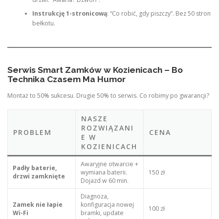
Instrukcję 1-stronicową
: “Co robić, gdy piszczy”. Bez 50 stron
bełkotu.
Serwis Smart Zamków w Kozienicach – Bo
Technika Czasem Ma Humor
Montaż to 50% sukcesu. Drugie 50% to serwis. Co robimy po gwarancji?
NASZE
ROZWIĄZANI
PROBLEM
CENA
E W
KOZIENICACH
Awaryjne otwarcie +
Padły baterie,
wymiana baterii.
150 zł
drzwi zamknięte
Dojazd w 60 min.
Diagnoza,
Zamek nie łapie
konfiguracja nowej
100 zł
Wi-Fi
bramki, update