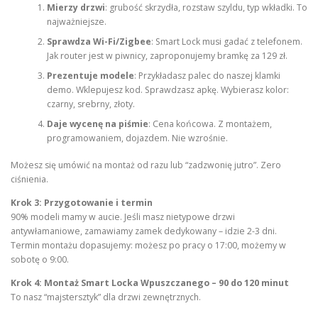
Mierzy drzwi
: grubość skrzydła, rozstaw szyldu, typ wkładki. To
najważniejsze.
Sprawdza Wi-Fi/Zigbee
: Smart Lock musi gadać z telefonem.
Jak router jest w piwnicy, zaproponujemy bramkę za 129 zł.
Prezentuje modele
: Przykładasz palec do naszej klamki
demo. Wklepujesz kod. Sprawdzasz apkę. Wybierasz kolor:
czarny, srebrny, złoty.
Daje wycenę na piśmie
: Cena końcowa. Z montażem,
programowaniem, dojazdem. Nie wzrośnie.
Możesz się umówić na montaż od razu lub “zadzwonię jutro”. Zero
ciśnienia.
Krok 3: Przygotowanie i termin
90% modeli mamy w aucie. Jeśli masz nietypowe drzwi
antywłamaniowe, zamawiamy zamek dedykowany – idzie 2-3 dni.
Termin montażu dopasujemy: możesz po pracy o 17:00, możemy w
sobotę o 9:00.
Krok 4: Montaż Smart Locka Wpuszczanego – 90 do 120 minut
To nasz “majstersztyk” dla drzwi zewnętrznych.