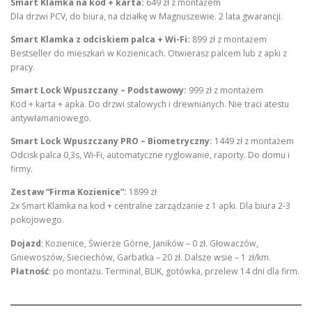
Smart Klamka na kod + karta:
649 zł z montażem
Dla drzwi PCV, do biura, na działkę w Magnuszewie. 2 lata gwarancji.
Smart Klamka z odciskiem palca + Wi-Fi:
899 zł z montażem
Bestseller do mieszkań w Kozienicach. Otwierasz palcem lub z apki z
pracy.
Smart Lock Wpuszczany – Podstawowy:
999 zł z montażem
Kod + karta + apka. Do drzwi stalowych i drewnianych. Nie traci atestu
antywłamaniowego.
Smart Lock Wpuszczany PRO – Biometryczny:
1449 zł z montażem
Odcisk palca 0,3s, Wi-Fi, automatyczne ryglowanie, raporty. Do domu i
firmy.
Zestaw “Firma Kozienice”:
1899 zł
2x Smart Klamka na kod + centralne zarządzanie z 1 apki. Dla biura 2-3
pokojowego.
Dojazd
: Kozienice, Świerże Górne, Janików – 0 zł. Głowaczów,
Gniewoszów, Sieciechów, Garbatka – 20 zł. Dalsze wsie – 1 zł/km.
Płatność
: po montażu. Terminal, BLIK, gotówka, przelew 14 dni dla firm.