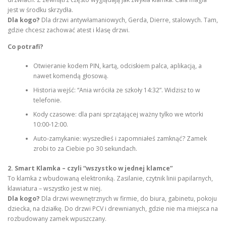
jest w środku skrzydła.
Dla kogo?
Dla drzwi antywłamaniowych, Gerda, Dierre, stalowych. Tam,
gdzie chcesz zachować atest i klasę drzwi.
Co potrafi?
Otwieranie kodem PIN, kartą, odciskiem palca, aplikacją, a
nawet komendą głosową.
Historia wejść: “Ania wróciła ze szkoły 14:32”. Widzisz to w
telefonie.
Kody czasowe: dla pani sprzątającej ważny tylko we wtorki
10:00-12:00.
Auto-zamykanie: wyszedłeś i zapomniałeś zamknąć? Zamek
zrobi to za Ciebie po 30 sekundach.
2. Smart Klamka – czyli “wszystko w jednej klamce”
To klamka z wbudowaną elektroniką. Zasilanie, czytnik linii papilarnych,
klawiatura – wszystko jest w niej.
Dla kogo?
Dla drzwi wewnętrznych w firmie, do biura, gabinetu, pokoju
dziecka, na działkę. Do drzwi PCV i drewnianych, gdzie nie ma miejsca na
rozbudowany zamek wpuszczany.