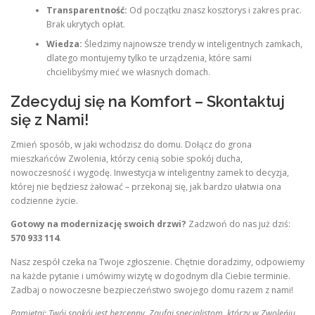
Transparentność:
Od początku znasz kosztorys i zakres prac.
Brak ukrytych opłat.
Wiedza:
Śledzimy najnowsze trendy w inteligentnych zamkach,
dlatego montujemy tylko te urządzenia, które sami
chcielibyśmy mieć we własnych domach.
Zdecyduj się na Komfort – Skontaktuj
się z Nami!
Zmień sposób, w jaki wchodzisz do domu. Dołącz do grona
mieszkańców Zwolenia, którzy cenią sobie spokój ducha,
nowoczesność i wygodę. Inwestycja w inteligentny zamek to decyzja,
której nie będziesz żałować – przekonaj się, jak bardzo ułatwia ona
codzienne życie.
Gotowy na modernizację swoich drzwi?
Zadzwoń do nas już dziś:
570 933 114
.
Nasz zespół czeka na Twoje zgłoszenie. Chętnie doradzimy, odpowiemy
na każde pytanie i umówimy wizytę w dogodnym dla Ciebie terminie.
Zadbaj o nowoczesne bezpieczeństwo swojego domu razem z nami!
Pamiętaj: Twój spokój jest bezcenny. Zaufaj specjalistom, którzy w Zwoleńiu