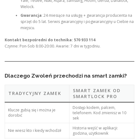
Yale, Tedee, Nuki, Aqara, Samsung, Hoom, Gerda, Danalock,
Welock.
Gwarancja
: 24 miesiące na usługę + gwarancja producenta na
sprzęt do 5 lat. Serwis gwarancyjny i pogwarancyjny u Ciebie na
miejscu.
Kontakt bezpośredni do technika: 570 933 114
Czynne: Pon-Sob 8:00-20:00. Awarie: 7 dni w tygodniu.
Dlaczego Zwoleń przechodzi na smart zamki?
SMART ZAMEK OD
TRADYCYJNY ZAMEK
SMARTLOCK PRO
Dostęp kodem, palcem,
Klucze gubią się i można je
telefonem. Kod zmienisz w 10
dorobić
sek
Historia wejść w aplikacji:
Nie wiesz kto i kiedy wchodził
godzina, użytkownik