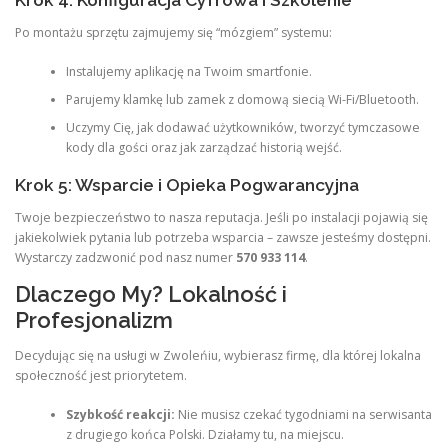
Krok 4: Konfiguracja Cyfrowa i Szkolenie
Po montażu sprzętu zajmujemy się “mózgiem” systemu:
Instalujemy aplikację na Twoim smartfonie.
Parujemy klamkę lub zamek z domową siecią Wi-Fi/Bluetooth.
Uczymy Cię, jak dodawać użytkowników, tworzyć tymczasowe
kody dla gości oraz jak zarządzać historią wejść.
Krok 5: Wsparcie i Opieka Pogwarancyjna
Twoje bezpieczeństwo to nasza reputacja. Jeśli po instalacji pojawią się
jakiekolwiek pytania lub potrzeba wsparcia – zawsze jesteśmy dostępni.
Wystarczy zadzwonić pod nasz numer
570 933 114
.
Dlaczego My? Lokalność i
Profesjonalizm
Decydując się na usługi w Zwoleńiu, wybierasz firmę, dla której lokalna
społeczność jest priorytetem.
Szybkość reakcji:
Nie musisz czekać tygodniami na serwisanta
z drugiego końca Polski. Działamy tu, na miejscu.