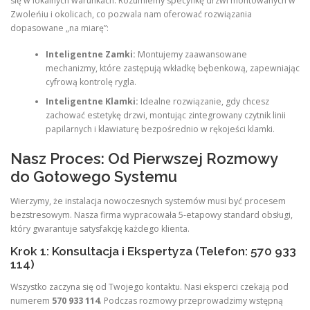
się w lokalnych warunkach. Rozumiemy specyfikę drzwi montowanych w
Zwoleńiu i okolicach, co pozwala nam oferować rozwiązania
dopasowane „na miarę”:
Inteligentne Zamki:
Montujemy zaawansowane
mechanizmy, które zastępują wkładkę bębenkową, zapewniając
cyfrową kontrolę rygla.
Inteligentne Klamki:
Idealne rozwiązanie, gdy chcesz
zachować estetykę drzwi, montując zintegrowany czytnik linii
papilarnych i klawiaturę bezpośrednio w rękojeści klamki.
Nasz Proces: Od Pierwszej Rozmowy
do Gotowego Systemu
Wierzymy, że instalacja nowoczesnych systemów musi być procesem
bezstresowym. Nasza firma wypracowała 5-etapowy standard obsługi,
który gwarantuje satysfakcję każdego klienta.
Krok 1: Konsultacja i Ekspertyza (Telefon: 570 933
114)
Wszystko zaczyna się od Twojego kontaktu. Nasi eksperci czekają pod
numerem
570 933 114
. Podczas rozmowy przeprowadzimy wstępną