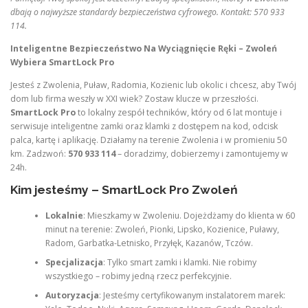
dbają o najwyższe standardy bezpieczeństwa cyfrowego. Kontakt: 570 933
114.
Inteligentne Bezpieczeństwo Na Wyciągnięcie Ręki – Zwoleń
Wybiera SmartLock Pro
Jesteś z Zwolenia, Puław, Radomia, Kozienic lub okolic i chcesz, aby Twój
dom lub firma weszły w XXI wiek? Zostaw klucze w przeszłości.
SmartLock Pro
to lokalny zespół techników, który od 6 lat montuje i
serwisuje inteligentne zamki oraz klamki z dostępem na kod, odcisk
palca, kartę i aplikację. Działamy na terenie Zwolenia i w promieniu 50
km. Zadzwoń:
570 933 114
– doradzimy, dobierzemy i zamontujemy w
24h.
Kim jesteśmy – SmartLock Pro Zwoleń
Lokalnie
: Mieszkamy w Zwoleniu. Dojeżdżamy do klienta w 60
minut na terenie: Zwoleń, Pionki, Lipsko, Kozienice, Puławy,
Radom, Garbatka-Letnisko, Przyłęk, Kazanów, Tczów.
Specjalizacja
: Tylko smart zamki i klamki. Nie robimy
wszystkiego – robimy jedną rzecz perfekcyjnie.
Autoryzacja
: Jesteśmy certyfikowanym instalatorem marek: