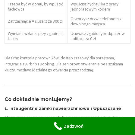
Trzeba być w domu, by wpuścić
Wpuścisz hydraulika z pracy
fachowca
jednorazowym kodem
Otworzysz drzwi telefonem z
Zatrzaśnięcie = ślusarz za 300 zł
dowolnego miejsca
Wymiana wkładki przy zgubieniu
Usuwasz zgubiony kod/palec w
kluczy
aplikacji za 0 zł
Dla firm: kontrola pracowników, dostęp czasowy dla sprzątania,
integracja z Airbnb i Booking. Dla seniorów: otwieranie bez szukania
kluczy, możliwość zdalnego otwarcia przez rodzinę.
Co dokładnie montujemy?
1. Inteligentne zamki nawierzchniowe i wpuszczane
Montowane na istniejący zamek. Nie trzeba wymieniać całych drzwi.
Top modele w Zwoleniu:
Zadzwoń
Tedee GO + Bridge
: Cichy, na polski zamek, bateria na 12