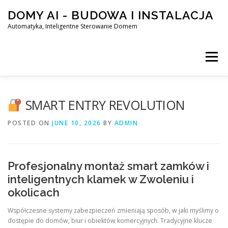
Skip
DOMY AI - BUDOWA I INSTALACJA
to
content
Automatyka, Inteligentne Sterowanie Domem
Menu
HOME
SMART ENTRY REVOLUTION
POSTED ON
JUNE 10, 2026
BY
ADMIN
SMART DOM AI – AUTOMATYKA, INTELIGENTNE STEROWA
Profesjonalny montaż smart zamków i
BLOG
KONTAKT
inteligentnych klamek w Zwoleniu i
okolicach
Współczesne systemy zabezpieczeń zmieniają sposób, w jaki myślimy o
dostępie do domów, biur i obiektów komercyjnych. Tradycyjne klucze