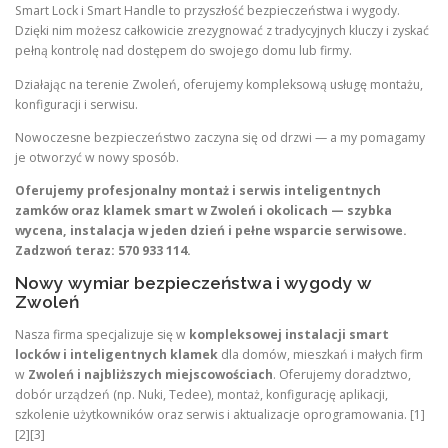
Smart Lock i Smart Handle to przyszłość bezpieczeństwa i wygody.
Dzięki nim możesz całkowicie zrezygnować z tradycyjnych kluczy i zyskać
pełną kontrolę nad dostępem do swojego domu lub firmy.
Działając na terenie Zwoleń, oferujemy kompleksową usługę montażu,
konfiguracji i serwisu.
Nowoczesne bezpieczeństwo zaczyna się od drzwi — a my pomagamy
je otworzyć w nowy sposób.
Oferujemy profesjonalny montaż i serwis inteligentnych
zamków oraz klamek smart w Zwoleń i okolicach — szybka
wycena, instalacja w jeden dzień i pełne wsparcie serwisowe.
Zadzwoń teraz: 570 933 114.
Nowy wymiar bezpieczeństwa i wygody w
Zwoleń
Nasza firma specjalizuje się w
kompleksowej instalacji smart
locków i inteligentnych klamek
dla domów, mieszkań i małych firm
w
Zwoleń i najbliższych miejscowościach
. Oferujemy doradztwo,
dobór urządzeń (np. Nuki, Tedee), montaż, konfigurację aplikacji,
szkolenie użytkowników oraz serwis i aktualizacje oprogramowania. [1]
[2][3]