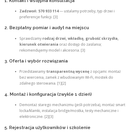
1. Kontakt i wstępna konsultacja
Zadzwoń: 570 933 114
— ustalamy potrzeby, typ drzwi i
preferencje funkcji. [3]
2. Bezpłatny pomiar i audyt na miejscu
Sprawdzamy
rodzaj drzwi, wkładkę, grubość skrzydła,
kierunek otwierania
oraz dostęp do zasilania;
rekomendujemy model i akcesoria. [3]
3. Oferta i wybór rozwiązania
Przedstawiamy
transparentną wycenę
z opcjami: montaż
bez wiercenia, zamek z wbudowanym Wi‑Fi, mostek do
zdalnego sterowania. [1][2]
4. Montaż i konfiguracja (zwykle 1 dzień)
Demontaż starego mechanizmu (jeśli potrzeba), montaż smart
locka/klamki, instalacja bridge/mostka, testy mechaniczne i
elektroniczne. [2][3]
5. Rejestracja użytkowników i szkolenie