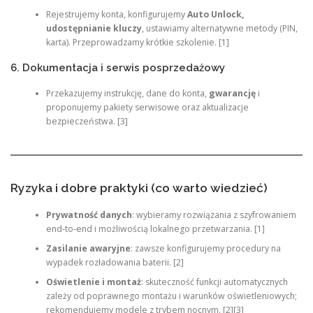
Rejestrujemy konta, konfigurujemy
Auto Unlock,
udostępnianie kluczy
, ustawiamy alternatywne metody (PIN,
karta). Przeprowadzamy krótkie szkolenie. [1]
6. Dokumentacja i serwis posprzedażowy
Przekazujemy instrukcję, dane do konta,
gwarancję
i
proponujemy pakiety serwisowe oraz aktualizacje
bezpieczeństwa. [3]
Ryzyka i dobre praktyki (co warto wiedzieć)
Prywatność danych
: wybieramy rozwiązania z szyfrowaniem
end‑to‑end i możliwością lokalnego przetwarzania. [1]
Zasilanie awaryjne
: zawsze konfigurujemy procedury na
wypadek rozładowania baterii. [2]
Oświetlenie i montaż
: skuteczność funkcji automatycznych
zależy od poprawnego montażu i warunków oświetleniowych;
rekomendujemy modele z trybem nocnym. [2][3]