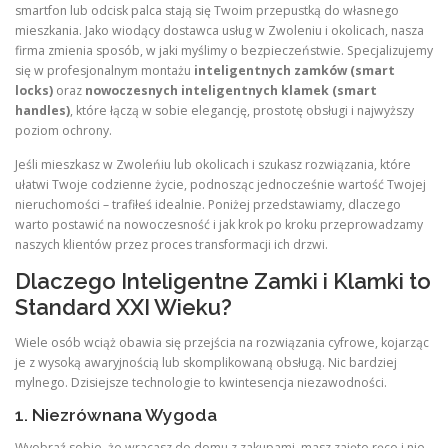
smartfon lub odcisk palca stają się Twoim przepustką do własnego
mieszkania. Jako wiodący dostawca usług w Zwoleniu i okolicach, nasza
firma zmienia sposób, w jaki myślimy o bezpieczeństwie. Specjalizujemy
się w profesjonalnym montażu
inteligentnych zamków (smart
locks)
oraz
nowoczesnych inteligentnych klamek (smart
handles)
, które łączą w sobie elegancję, prostotę obsługi i najwyższy
poziom ochrony.
Jeśli mieszkasz w Zwoleńiu lub okolicach i szukasz rozwiązania, które
ułatwi Twoje codzienne życie, podnosząc jednocześnie wartość Twojej
nieruchomości – trafiłeś idealnie. Poniżej przedstawiamy, dlaczego
warto postawić na nowoczesność i jak krok po kroku przeprowadzamy
naszych klientów przez proces transformacji ich drzwi.
Dlaczego Inteligentne Zamki i Klamki to
Standard XXI Wieku?
Wiele osób wciąż obawia się przejścia na rozwiązania cyfrowe, kojarząc
je z wysoką awaryjnością lub skomplikowaną obsługą. Nic bardziej
mylnego. Dzisiejsze technologie to kwintesencja niezawodności.
1. Niezrównana Wygoda
Wyobraź sobie, że wracasz do domu z zakupami, masz zajęte ręce i nie