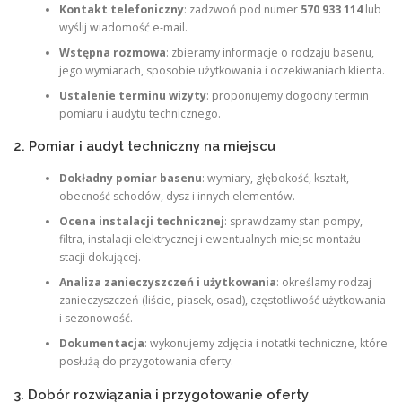
Kontakt telefoniczny
: zadzwoń pod numer
570 933 114
lub
wyślij wiadomość e‑mail.
Wstępna rozmowa
: zbieramy informacje o rodzaju basenu,
jego wymiarach, sposobie użytkowania i oczekiwaniach klienta.
Ustalenie terminu wizyty
: proponujemy dogodny termin
pomiaru i audytu technicznego.
2. Pomiar i audyt techniczny na miejscu
Dokładny pomiar basenu
: wymiary, głębokość, kształt,
obecność schodów, dysz i innych elementów.
Ocena instalacji technicznej
: sprawdzamy stan pompy,
filtra, instalacji elektrycznej i ewentualnych miejsc montażu
stacji dokującej.
Analiza zanieczyszczeń i użytkowania
: określamy rodzaj
zanieczyszczeń (liście, piasek, osad), częstotliwość użytkowania
i sezonowość.
Dokumentacja
: wykonujemy zdjęcia i notatki techniczne, które
posłużą do przygotowania oferty.
3. Dobór rozwiązania i przygotowanie oferty