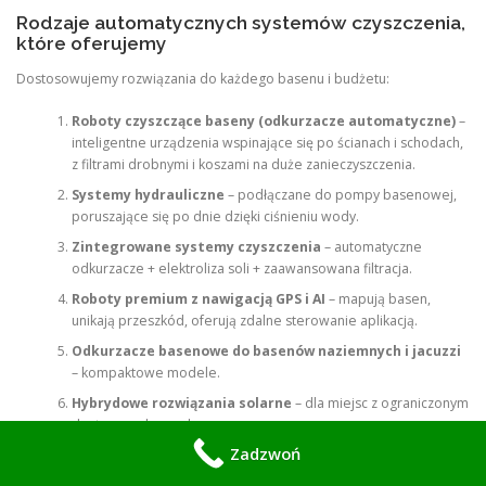
Rodzaje automatycznych systemów czyszczenia,
które oferujemy
Dostosowujemy rozwiązania do każdego basenu i budżetu:
Roboty czyszczące baseny (odkurzacze automatyczne)
–
inteligentne urządzenia wspinające się po ścianach i schodach,
z filtrami drobnymi i koszami na duże zanieczyszczenia.
Systemy hydrauliczne
– podłączane do pompy basenowej,
poruszające się po dnie dzięki ciśnieniu wody.
Zintegrowane systemy czyszczenia
– automatyczne
odkurzacze + elektroliza soli + zaawansowana filtracja.
Roboty premium z nawigacją GPS i AI
– mapują basen,
unikają przeszkód, oferują zdalne sterowanie aplikacją.
Odkurzacze basenowe do basenów naziemnych i jacuzzi
– kompaktowe modele.
Hybrydowe rozwiązania solarne
– dla miejsc z ograniczonym
dostępem do prądu.
Zadzwoń
Wszystkie urządzenia są w pełni automatyczne, łatwe w obsłudze i