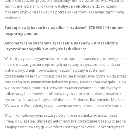
doboru urządzeń, przez profesjonalny montaż, aż po serwis i wsparcie
techniczne. Działamy lokalnie w
Kobyłce i okolicach
, dzięki czemu
możemy szybko reagować na potrzeby klientów i zapewnić terminową
realizację.
Zadbaj o swój basen bez wysiłku — zadzwoń: 570 933 114 i umów
bezpłatny pomiar.
Automatyczne Systemy Czyszczenia Basenów – Krystaliczna
Czystość Bez Wysiłku w Kobyłce i Okolicach!
W dzisiejszym zabieganym świecie posiadanie basenu ogrodowego nie
musi oznaczać godzin spędzonych na ręcznym czyszczeniu dna, ścian i
lustra wody. Dzięki nowoczesnym automatycznym systemom
czyszczenia basenów możesz cieszyć się krystalicznie czystą wodą przez
cały sezon przy minimalnym nakładzie pracy. Nasza firma specjalizuje się
w dostarczaniu, montażu i serwisie zaawansowanych automatycznych
odkurzaczy basenowych, robotów czyszczących oraz zintegrowanych
systemów filtracji w Kobyłce, Wołominie, Zielonce, Radzyminie, Markach,
Warszawie Wschodniej i całym powiecie wołomińskim oraz okolicach.
W tym kompleksowym, szczegółowym przewodniku poznasz naszą
firmę, dowiesz się, dlaczego automatyczne czyszczenie basenu to jedna
z najlepszych inwestycji w komfort i oszczędność czasu, oraz otrzymasz