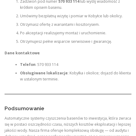
Zadzwoń pod numer
570 933 114
lub wyślij wiadomość z
krótkim opisem basenu.
Umówimy bezpłatną wizytę i pomiar w Kobyłce lub okolicy.
Otrzymasz ofertę z wariantami i kosztorysem.
Po akceptacji realizujemy montaż i uruchomienie.
Otrzymujesz pełne wsparcie serwisowe i gwarancję.
Dane kontaktowe
Telefon
: 570 933 114
Obsługiwane lokalizacje
: Kobyłka i okolice; dojazd do klienta
w ustalonym terminie.
Podsumowanie
Automatyczne systemy czyszczenia basenów to inwestycja, która zwraca
się w postaci oszczędności czasu, niższych kosztów eksploatacji i lepszej
jakości wody. Nasza firma oferuje kompleksową obsługę — od audytu i