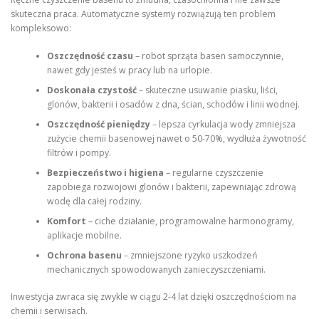
skuteczna praca. Automatyczne systemy rozwiązują ten problem
kompleksowo:
Oszczędność czasu
– robot sprząta basen samoczynnie,
nawet gdy jesteś w pracy lub na urlopie.
Doskonała czystość
– skuteczne usuwanie piasku, liści,
glonów, bakterii i osadów z dna, ścian, schodów i linii wodnej.
Oszczędność pieniędzy
– lepsza cyrkulacja wody zmniejsza
zużycie chemii basenowej nawet o 50-70%, wydłuża żywotność
filtrów i pompy.
Bezpieczeństwo i higiena
– regularne czyszczenie
zapobiega rozwojowi glonów i bakterii, zapewniając zdrową
wodę dla całej rodziny.
Komfort
– ciche działanie, programowalne harmonogramy,
aplikacje mobilne.
Ochrona basenu
– zmniejszone ryzyko uszkodzeń
mechanicznych spowodowanych zanieczyszczeniami.
Inwestycja zwraca się zwykle w ciągu 2-4 lat dzięki oszczędnościom na
chemii i serwisach.