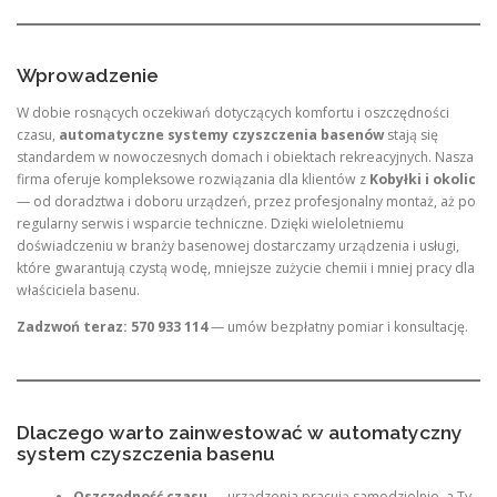
Wprowadzenie
W dobie rosnących oczekiwań dotyczących komfortu i oszczędności
czasu,
automatyczne systemy czyszczenia basenów
stają się
standardem w nowoczesnych domach i obiektach rekreacyjnych. Nasza
firma oferuje kompleksowe rozwiązania dla klientów z
Kobyłki i okolic
— od doradztwa i doboru urządzeń, przez profesjonalny montaż, aż po
regularny serwis i wsparcie techniczne. Dzięki wieloletniemu
doświadczeniu w branży basenowej dostarczamy urządzenia i usługi,
które gwarantują czystą wodę, mniejsze zużycie chemii i mniej pracy dla
właściciela basenu.
Zadzwoń teraz: 570 933 114
— umów bezpłatny pomiar i konsultację.
Dlaczego warto zainwestować w automatyczny
system czyszczenia basenu
Oszczędność czasu
— urządzenia pracują samodzielnie, a Ty