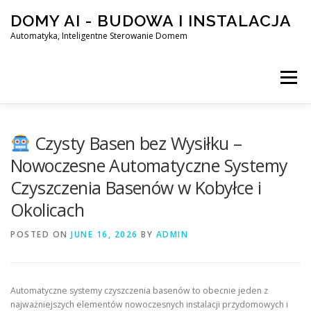
Skip
DOMY AI - BUDOWA I INSTALACJA
to
content
Automatyka, Inteligentne Sterowanie Domem
Menu
HOME
Czysty Basen bez Wysiłku –
Nowoczesne Automatyczne Systemy
Czyszczenia Basenów w Kobyłce i
SMART DOM AI – AUTOMATYKA, INTELIGENTNE STEROWA
Okolicach
POSTED ON
BLOG
JUNE 16, 2026
KONTAKT
BY
ADMIN
Automatyczne systemy czyszczenia basenów to obecnie jeden z
najważniejszych elementów nowoczesnych instalacji przydomowych i