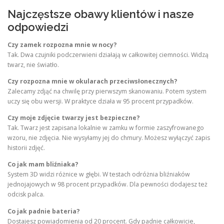
Najczęstsze obawy klientów i nasze
odpowiedzi
Czy zamek rozpozna mnie w nocy?
Tak. Dwa czujniki podczerwieni działają w całkowitej ciemności. Widzą
twarz, nie światło.
Czy rozpozna mnie w okularach przeciwsłonecznych?
Zalecamy zdjąć na chwilę przy pierwszym skanowaniu. Potem system
uczy się obu wersji. W praktyce działa w 95 procent przypadków.
Czy moje zdjęcie twarzy jest bezpieczne?
Tak. Twarz jest zapisana lokalnie w zamku w formie zaszyfrowanego
wzoru, nie zdjęcia. Nie wysyłamy jej do chmury. Możesz wyłączyć zapis
historii zdjęć.
Co jak mam bliźniaka?
System 3D widzi różnice w głębi. W testach odróżnia bliźniaków
jednojajowych w 98 procent przypadków. Dla pewności dodajesz też
odcisk palca.
Co jak padnie bateria?
Dostajesz powiadomienia od 20 procent. Gdy padnie całkowicie,