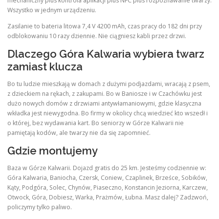
mechaniczny plus kontrola aplikacji plus NFC plus rozpoznawanie twarzy.
Wszystko w jednym urządzeniu.
Zasilanie to bateria litowa 7,4 V 4200 mAh, czas pracy do 182 dni przy
odblokowaniu 10 razy dziennie. Nie ciągniesz kabli przez drzwi.
Dlaczego Góra Kalwaria wybiera twarz
zamiast klucza
Bo tu ludzie mieszkają w domach z dużymi podjazdami, wracają z psem,
z dzieckiem na rękach, z zakupami. Bo w Baniosze i w Czachówku jest
dużo nowych domów z drzwiami antywłamaniowymi, gdzie klasyczna
wkładka jest niewygodna. Bo firmy w okolicy chcą wiedzieć kto wszedł i
o której, bez wydawania kart. Bo seniorzy w Górze Kalwarii nie
pamiętają kodów, ale twarzy nie da się zapomnieć.
Gdzie montujemy
Baza w Górze Kalwarii. Dojazd gratis do 25 km. Jesteśmy codziennie w:
Góra Kalwaria, Baniocha, Czersk, Coniew, Czaplinek, Brześce, Sobików,
Kąty, Podgóra, Solec, Chynów, Piaseczno, Konstancin Jeziorna, Karczew,
Otwock, Góra, Dobiesz, Warka, Prażmów, Łubna. Masz dalej? Zadzwoń,
policzymy tylko paliwo.