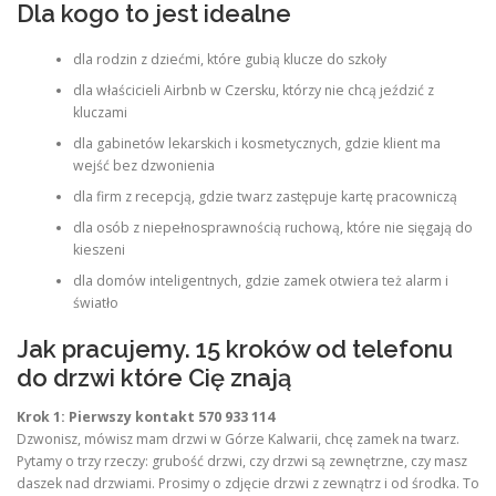
Dla kogo to jest idealne
dla rodzin z dziećmi, które gubią klucze do szkoły
dla właścicieli Airbnb w Czersku, którzy nie chcą jeździć z
kluczami
dla gabinetów lekarskich i kosmetycznych, gdzie klient ma
wejść bez dzwonienia
dla firm z recepcją, gdzie twarz zastępuje kartę pracowniczą
dla osób z niepełnosprawnością ruchową, które nie sięgają do
kieszeni
dla domów inteligentnych, gdzie zamek otwiera też alarm i
światło
Jak pracujemy. 15 kroków od telefonu
do drzwi które Cię znają
Krok 1: Pierwszy kontakt 570 933 114
Dzwonisz, mówisz mam drzwi w Górze Kalwarii, chcę zamek na twarz.
Pytamy o trzy rzeczy: grubość drzwi, czy drzwi są zewnętrzne, czy masz
daszek nad drzwiami. Prosimy o zdjęcie drzwi z zewnątrz i od środka. To