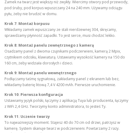
Zamek na twarz jest większy niż zwykły. Wiercimy otwory pod przewody,
pod śruby, pod korpus wpuszczany 24 na 240 mm. Używamy odciągu
pyłu, żeby nie brudzić w domu.
Krok 7: Montaż korpusu
Wkładamy zamek wpuszczany ze stali nierdzewnej 304, skręcamy,
sprawdzamy płynność zapadki. To jest serce, musi chodzić lekko.
Krok 8: Montaż panelu zewnętrznego z kamerą
Osadzamy panel z dwoma czujnikami podczerwieni, kamerą 2 Mpix,
czytnikiem odcisku, klawiaturą. Ustawiamy wysokość kamery na 150 do
160 cm, żeby widziała dorosłych i dzieci.
Krok 9: Montaż panelu wewnętrznego
Podłączamy taśmę sygnałową, zakładamy panel z ekranem lub bez,
wkładamy baterię litową 7,4 V 4200 mAh. Pierwsze uruchomienie.
Krok 10: Pierwsza konfiguracja
Ustawiamy język polski, łączymy z aplikacją Tuya lub producenta, łączymy
z WiFi 2,4 GHz. Tworzymy konto administratora, to jesteś Ty.
Krok 11: Uczenie twarzy
To najważniejszy moment. Stajesz 40 do 70 cm od drzwi, patrzysz w
kamerę. System skanuje twarz w podczerwieni. Powtarzamy 2 razy.