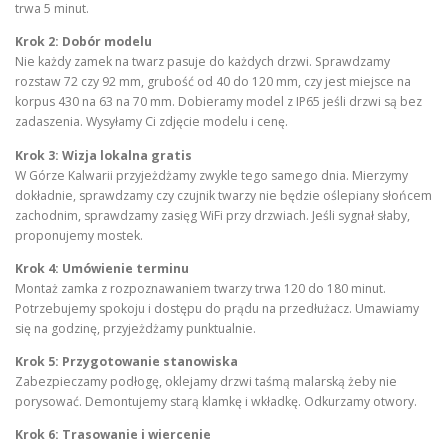
trwa 5 minut.
Krok 2: Dobór modelu
Nie każdy zamek na twarz pasuje do każdych drzwi. Sprawdzamy
rozstaw 72 czy 92 mm, grubość od 40 do 120 mm, czy jest miejsce na
korpus 430 na 63 na 70 mm. Dobieramy model z IP65 jeśli drzwi są bez
zadaszenia. Wysyłamy Ci zdjęcie modelu i cenę.
Krok 3: Wizja lokalna gratis
W Górze Kalwarii przyjeżdżamy zwykle tego samego dnia. Mierzymy
dokładnie, sprawdzamy czy czujnik twarzy nie będzie oślepiany słońcem
zachodnim, sprawdzamy zasięg WiFi przy drzwiach. Jeśli sygnał słaby,
proponujemy mostek.
Krok 4: Umówienie terminu
Montaż zamka z rozpoznawaniem twarzy trwa 120 do 180 minut.
Potrzebujemy spokoju i dostępu do prądu na przedłużacz. Umawiamy
się na godzinę, przyjeżdżamy punktualnie.
Krok 5: Przygotowanie stanowiska
Zabezpieczamy podłogę, oklejamy drzwi taśmą malarską żeby nie
porysować. Demontujemy starą klamkę i wkładkę. Odkurzamy otwory.
Krok 6: Trasowanie i wiercenie