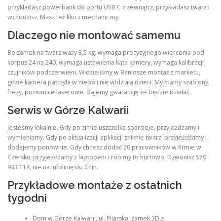
przykładasz powerbank do portu USB C z zewnątrz, przykładasz twarz i
wchodzisz. Masz też klucz mechaniczny.
Dlaczego nie montować samemu
Bo zamek na twarz waży 3,5 kg, wymaga precyzyjnego wiercenia pod
korpus 24 na 240, wymaga ustawienia kąta kamery, wymaga kalibracji
czujników podczerwieni. Widzieliśmy w Baniosze montaż z marketu,
gdzie kamera patrzyła w niebo i nie widziała dzieci. My mamy szablony,
frezy, poziomice laserowe. Dajemy gwarancję że będzie działać.
Serwis w Górze Kalwarii
Jesteśmy lokalnie. Gdy po zimie uszczelka sparcieje, przyjeżdżamy i
wymieniamy. Gdy po aktualizacji aplikacji zniknie twarz, przyjeżdżamy i
dodajemy ponownie. Gdy chcesz dodać 20 pracowników w firmie w
Czersku, przyjeżdżamy z laptopem i robimy to hurtowo. Dzwonisz 570
933 114, nie na infolinię do Chin.
Przykładowe montaże z ostatnich
tygodni
Dom w Górze Kalwarii, ul. Pijarska: zamek 3D z