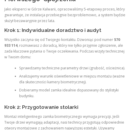
Jako eksperci w Górze Kalwarii, opracowaliśmy 5-etapowy proces, który
gwarantuje, że instalacja przebiegnie bezproblemowo, a system będzie
służył bezawaryjnie przez lata.
Krok 1: Indywidualne doradztwo i audyt
Wszystko zaczyna się od Twojego kontaktu. Dzwoniąc pod numer
570
933 114
, rozmawiasz z doradcą, który nie tylko przyjmie zgłoszenie, ale
zada kluczowe pytania o Twoje oczekiwania. Podczas wizyty technicznej
w Twoim domu:
Sprawdzamy techniczne parametry drzwi (grubość, ościeżnica).
Analizujemy warunki oświetleniowe w miejscu montażu (ważne
dla skuteczności kamery biometrycznej).
Dobieramy model zamka idealnie dopasowany do stylistyki
budynku.
Krok 2: Przygotowanie stolarki
Montaż inteligentnego zamka biometrycznego wymaga precyzji. Jeśli
Twoje drzwi wymagają adaptacji, nasi technicy przygotują odpowiednie
otwory montażowe z zachowaniem najwyższej estetyki. Używamy