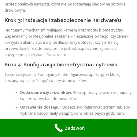
profesjonalnych narzędzi, które nie pozostawiają śladów na skrzydle
drzwiowym.
Krok 3: Instalacja i zabezpieczenie hardware’u
Montujemy mechanizm ryglujący, kamerę oraz moduł biometryczny.
Zapewniamy profesjonalne zasilanie – niezależnie od tego, czy zamek
korzysta z akumulatora o przedłużonej żywotności, czy z instalacji
przewodowej. Każde połączenie jest zabezpieczone zgodnie z
najlepszymi praktykami ślusarskimi.
Krok 4: Konfiguracja biometryczna i cyfrowa
To serce systemu. Pomagamy Ci skonfigurować aplikację, w której
zostaną zapisane “mapy” twarzy domowników.
Dodawanie użytkowników:
W bezpieczny sposób skanujemy
twarze wszystkich domowników.
Ustawienia dostępu:
Możesz skonfigurować system tak, aby
wybrane osoby miały wstęp tylko w określonych godzinach.
Łączność:
Integrujemy zamek z Twoją siecią Wi-Fi, abyś
Zadzwoń
otrzymywał powiadomienia na telefon za każdym razem, gdy
drzwi zostaną otwarte.