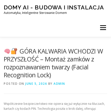
Skip
DOMY AI - BUDOWA I INSTALACJA
to
content
Automatyka, Inteligentne Sterowanie Domem
Menu
HOME
GÓRA KALWARIA WCHODZI W
PRZYSZŁOŚĆ – Montaż zamków z
rozpoznawaniem twarzy (Facial
SMART DOM AI – AUTOMATYKA, INTELIGENTNE STEROWA
Recognition Lock)
POSTED ON
BLOG
JUNE 5, 2026
KONTAKT
BY
ADMIN
Współczesne bezpieczeństwo nie opiera się już wyłącznie na kluczach,
kartach czy kodach PIN. Technologia poszła o krok dalej, oferując