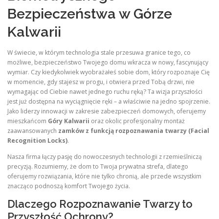
Bezpieczeństwa w Górze
Kalwarii
W świecie, w którym technologia stale przesuwa granice tego, co
możliwe, bezpieczeństwo Twojego domu wkracza w nowy, fascynujący
wymiar. Czy kiedykolwiek wyobrażałeś sobie dom, który rozpoznaje Cię
w momencie, gdy stajesz w progu, i otwiera przed Tobą drzwi, nie
wymagając od Ciebie nawet jednego ruchu ręką? Ta wizja przyszłości
jest już dostępna na wyciągnięcie ręki – a właściwie na jedno spojrzenie.
Jako liderzy innowacji w zakresie zabezpieczeń domowych, oferujemy
mieszkańcom
Góry Kalwarii
oraz okolic profesjonalny montaż
zaawansowanych
zamków z funkcją rozpoznawania twarzy (Facial
Recognition Locks)
.
Nasza firma łączy pasję do nowoczesnych technologii z rzemieślniczą
precyzją. Rozumiemy, że dom to Twoja prywatna strefa, dlatego
oferujemy rozwiązania, które nie tylko chronią, ale przede wszystkim
znacząco podnoszą komfort Twojego życia.
Dlaczego Rozpoznawanie Twarzy to
Przyszłość Ochrony?