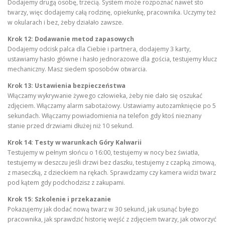
Dodajemy drugą osobę, trzecią. System może rozpoznać nawet sto
twarzy, więc dodajemy całą rodzinę, opiekunkę, pracownika. Uczymy też
w okularach i bez, żeby działało zawsze.
Krok 12: Dodawanie metod zapasowych
Dodajemy odcisk palca dla Ciebie i partnera, dodajemy 3 karty,
ustawiamy hasło główne i hasło jednorazowe dla gościa, testujemy klucz
mechaniczny. Masz siedem sposobów otwarcia.
Krok 13: Ustawienia bezpieczeństwa
Włączamy wykrywanie żywego człowieka, żeby nie dało się oszukać
zdjęciem. Włączamy alarm sabotażowy. Ustawiamy autozamknięcie po 5
sekundach. Włączamy powiadomienia na telefon gdy ktoś nieznany
stanie przed drzwiami dłużej niż 10 sekund.
Krok 14: Testy w warunkach Góry Kalwarii
Testujemy w pełnym słońcu o 16:00, testujemy w nocy bez światła,
testujemy w deszczu jeśli drzwi bez daszku, testujemy z czapką zimową,
z maseczką, z dzieckiem na rękach. Sprawdzamy czy kamera widzi twarz
pod kątem gdy podchodzisz z zakupami.
Krok 15: Szkolenie i przekazanie
Pokazujemy jak dodać nową twarz w 30 sekund, jak usunąć byłego
pracownika, jak sprawdzić historię wejść z zdjęciem twarzy, jak otworzyć