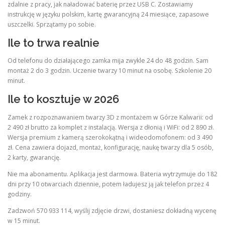
zdalnie z pracy, jak naładować baterię przez USB C. Zostawiamy
instrukcję w języku polskim, kartę gwarancyjną 24 miesiące, zapasowe
uszczelki. Sprzątamy po sobie.
Ile to trwa realnie
Od telefonu do działającego zamka mija zwykle 24 do 48 godzin. Sam
montaż 2 do 3 godzin. Uczenie twarzy 10 minut na osobę. Szkolenie 20
minut.
Ile to kosztuje w 2026
Zamek z rozpoznawaniem twarzy 3D z montażem w Górze Kalwarii: od
2 490 zł brutto za komplet z instalacją. Wersja z dłonią i WiFi: od 2 890 zł.
Wersja premium z kamerą szerokokątną i wideodomofonem: od 3 490
zł. Cena zawiera dojazd, montaż, konfigurację, naukę twarzy dla 5 osób,
2 karty, gwarancję.
Nie ma abonamentu. Aplikacja jest darmowa. Bateria wytrzymuje do 182
dni przy 10 otwarciach dziennie, potem ładujesz ją jak telefon przez 4
godziny.
Zadzwoń 570 933 114, wyślij zdjęcie drzwi, dostaniesz dokładną wycenę
w 15 minut.