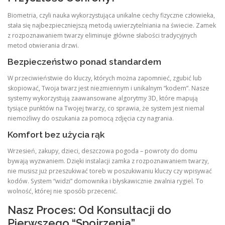
Biometria, czyli nauka wykorzystująca unikalne cechy fizyczne człowieka,
stała się najbezpieczniejszą metodą uwierzytelniania na świecie. Zamek
z rozpoznawaniem twarzy eliminuje główne słabości tradycyjnych
metod otwierania drzwi.
Bezpieczeństwo ponad standardem
W przeciwieństwie do kluczy, których można zapomnieć, zgubić lub
skopiować, Twoja twarz jest niezmiennym i unikalnym “kodem”. Nasze
systemy wykorzystują zaawansowane algorytmy 3D, które mapują
tysiące punktów na Twojej twarzy, co sprawia, że system jest niemal
niemożliwy do oszukania za pomocą zdjęcia czy nagrania.
Komfort bez użycia rąk
Wrzesień, zakupy, dzieci, deszczowa pogoda – powroty do domu
bywają wyzwaniem. Dzięki instalacji zamka z rozpoznawaniem twarzy,
nie musisz już przeszukiwać toreb w poszukiwaniu kluczy czy wpisywać
kodów. System “widzi” domownika i błyskawicznie zwalnia rygiel. To
wolność, której nie sposób przecenić.
Nasz Proces: Od Konsultacji do
Pierwszego “Spojrzenia”