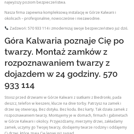
najwyższy poziom bezpieczeństwa.
Nasza firma zapewnia kompleksową instalację w Górze Kalwarii i
okolicach – profesjonalnie, nowocześnie i niezawodnie.
Zadzwoń: 570 933 114 i zmodernizuj swoje bezpieczeństwo już dziś.
Góra Kalwaria poznaje Cię po
twarzy. Montaż zamków z
rozpoznawaniem twarzy z
dojazdem w 24 godziny. 570
933 114
Stoisz przed drzwiami w Górze Kalwarii z siatkami z Biedronki, pada
deszcz, telefon w kieszeni, klucze na dnie torby. Patrzysz na zamek i
drzwi się otwierają. Bez dotyku. Bez kodu. Bez karty. Tak działa zamek z
rozpoznawaniem twarzy. Montujemy je w domach, firmach i gabinetach
w Górze Kalwarii i okolicy. Przyjeżdżamy, mierzymy drzwi, zakładamy
zamek, uczymy go Twojej twarzy, dodajemy twarze rodziny i oddajemy
Ci drzwi, które znają Cię lepiej niż sąsiad.