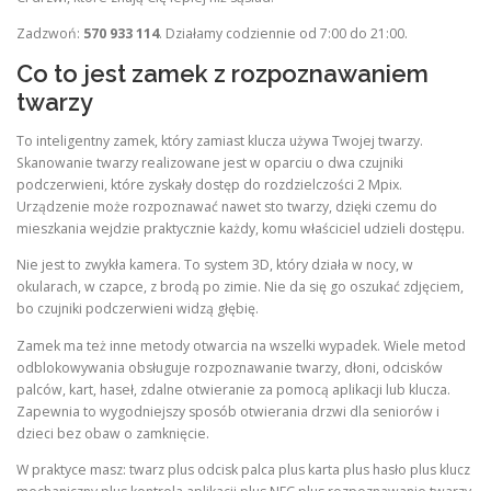
Zadzwoń:
570 933 114
. Działamy codziennie od 7:00 do 21:00.
Co to jest zamek z rozpoznawaniem
twarzy
To inteligentny zamek, który zamiast klucza używa Twojej twarzy.
Skanowanie twarzy realizowane jest w oparciu o dwa czujniki
podczerwieni, które zyskały dostęp do rozdzielczości 2 Mpix.
Urządzenie może rozpoznawać nawet sto twarzy, dzięki czemu do
mieszkania wejdzie praktycznie każdy, komu właściciel udzieli dostępu.
Nie jest to zwykła kamera. To system 3D, który działa w nocy, w
okularach, w czapce, z brodą po zimie. Nie da się go oszukać zdjęciem,
bo czujniki podczerwieni widzą głębię.
Zamek ma też inne metody otwarcia na wszelki wypadek. Wiele metod
odblokowywania obsługuje rozpoznawanie twarzy, dłoni, odcisków
palców, kart, haseł, zdalne otwieranie za pomocą aplikacji lub klucza.
Zapewnia to wygodniejszy sposób otwierania drzwi dla seniorów i
dzieci bez obaw o zamknięcie.
W praktyce masz: twarz plus odcisk palca plus karta plus hasło plus klucz