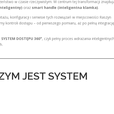
czeństwo w czasie rzeczywistym. W centrum tej transformacji znajduj
nteligentny)
oraz
smart handle (inteligentna klamka)
.
tażu, konfiguracji i serwisie tych rozwiązań w miejscowości Raszyn
y kontroli dostępu – od pierwszego pomiaru, aż po pełną integracj
:
SYSTEM DOSTĘPU 360°
, czyli pełny proces wdrażania inteligentnyc
h.
CZYM JEST SYSTEM