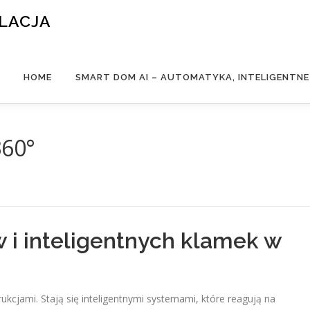
ALACJA
HOME
SMART DOM AI – AUTOMATYKA, INTELIGENTN
60°
i inteligentnych klamek w
ukcjami. Stają się inteligentnymi systemami, które reagują na