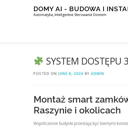
Skip
DOMY AI - BUDOWA I INST
to
Automatyka, Inteligentne Sterowanie Domem
content
SYSTEM DOSTĘPU 3
POSTED ON
JUNE 8, 2026
BY
ADMIN
Montaż smart zamków 
Raszynie i okolicach
Współczesne budynki przestają być biernymi konstr