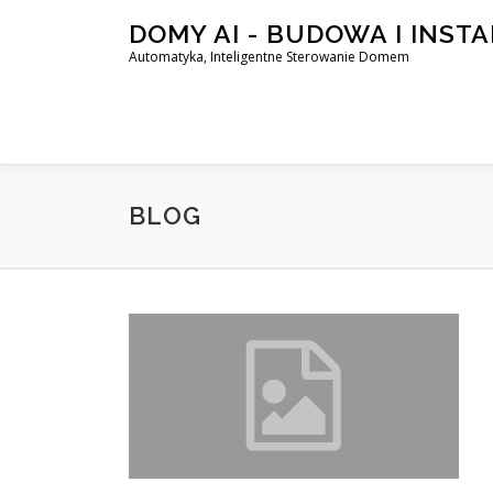
Skip
DOMY AI - BUDOWA I INST
to
Automatyka, Inteligentne Sterowanie Domem
content
BLOG
B
l
o