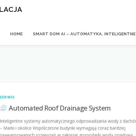
ALACJA
HOME
SMART DOM AI – AUTOMATYKA, INTELIGENTN
SERWIS
Automated Roof Drainage System
Inteligentne systemy automatycznego odprowadzania wody z dach
– Marki i okolice Współczesne budynki wymagają coraz bardziej
zaawansowanych rozwiązań w zakresie gospodarki wodą opadową.