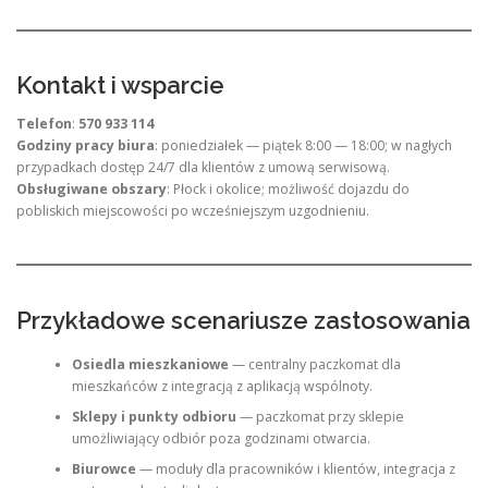
Kontakt i wsparcie
Telefon
:
570 933 114
Godziny pracy biura
: poniedziałek — piątek 8:00 — 18:00; w nagłych
przypadkach dostęp 24/7 dla klientów z umową serwisową.
Obsługiwane obszary
: Płock i okolice; możliwość dojazdu do
pobliskich miejscowości po wcześniejszym uzgodnieniu.
Przykładowe scenariusze zastosowania
Osiedla mieszkaniowe
— centralny paczkomat dla
mieszkańców z integracją z aplikacją wspólnoty.
Sklepy i punkty odbioru
— paczkomat przy sklepie
umożliwiający odbiór poza godzinami otwarcia.
Biurowce
— moduły dla pracowników i klientów, integracja z