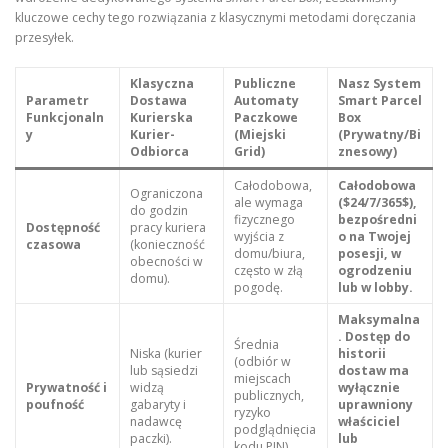
kluczowe cechy tego rozwiązania z klasycznymi metodami doręczania
przesyłek.
Klasyczna
Publiczne
Nasz System
Parametr
Dostawa
Automaty
Smart Parcel
Funkcjonaln
Kurierska
Paczkowe
Box
y
Kurier-
(Miejski
(Prywatny/Bi
Odbiorca
Grid)
znesowy)
Całodobowa,
Całodobowa
Ograniczona
ale wymaga
($24/7/365$),
do godzin
fizycznego
bezpośredni
Dostępność
pracy kuriera
wyjścia z
o na Twojej
czasowa
(konieczność
domu/biura,
posesji, w
obecności w
często w złą
ogrodzeniu
domu).
pogodę.
lub w lobby.
Maksymalna
. Dostęp do
Średnia
Niska (kurier
historii
(odbiór w
lub sąsiedzi
dostaw ma
miejscach
Prywatność i
widzą
wyłącznie
publicznych,
poufność
gabaryty i
uprawniony
ryzyko
nadawcę
właściciel
podglądnięcia
paczki).
lub
kodu PIN).