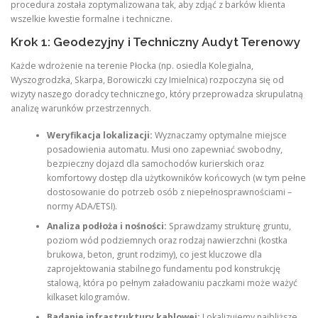
procedura została zoptymalizowana tak, aby zdjąć z barków klienta
wszelkie kwestie formalne i techniczne.
Krok 1: Geodezyjny i Techniczny Audyt Terenowy
Każde wdrożenie na terenie Płocka (np. osiedla Kolegialna,
Wyszogrodzka, Skarpa, Borowiczki czy Imielnica) rozpoczyna się od
wizyty naszego doradcy technicznego, który przeprowadza skrupulatną
analizę warunków przestrzennych.
Weryfikacja lokalizacji:
Wyznaczamy optymalne miejsce
posadowienia automatu. Musi ono zapewniać swobodny,
bezpieczny dojazd dla samochodów kurierskich oraz
komfortowy dostęp dla użytkowników końcowych (w tym pełne
dostosowanie do potrzeb osób z niepełnosprawnościami –
normy ADA/ETSI).
Analiza podłoża i nośności:
Sprawdzamy strukturę gruntu,
poziom wód podziemnych oraz rodzaj nawierzchni (kostka
brukowa, beton, grunt rodzimy), co jest kluczowe dla
zaprojektowania stabilnego fundamentu pod konstrukcję
stalową, która po pełnym załadowaniu paczkami może ważyć
kilkaset kilogramów.
Badanie infrastruktury kablowej:
Lokalizujemy najbliższe