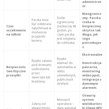
administrat
or.
Nieogranicz
Ściśle
ony. Paczka
Paczka musi
ograniczony
czeka w
być odebrana
Czas
(zazwyczaj 48
bezpiecznej
natychmiast w
oczekiwania
godzin, po
skrytce tak
momencie
na odbiór
czym paczka
długo, jak
przyjazdu
jest odsyłana
tego
kuriera.
do oddziału).
potrzebujes
z.
Ekstremalne
Ryzyko
.
Ryzyko zalania
włamań do
Konstrukcja
pod drzwiami,
Bezpieczeńs
automatów w
pancerna,
uszkodzenia
two fizyczne
słabo
monitoring
przez
przesyłki
oświetlonych,
wideo ppoż,
zwierzęta lub
publicznych
integracja z
kradzieży.
strefach.
domowym
alarmem.
Otwarty
Monopol
system
Zależy od
operatora –
wielokuriers
elastyczności
dany automat
ki (Open API)