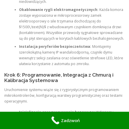
niedowidzących.
Okablowanie rygli elektromagnetycznych:
Każda komora
zostaje wyposażona w mikroprocesorowy zamek
elektrooporowy o sile trzymania dochodzącej do
$1500\,\text{N}$ z wbudowanym czujnikiem domknięcia drzwi
(kontaktronem). Wszystkie przewody sygnałowe sprowadzane
są do płyt sterujących w korytach kablowych bezhalogenowych.
Instalacja peryferiów bezpieczeństwa:
Montujemy
szerokokątną kamerę IP wandaloodporną, czujniki dymu
wewnątrz sekcji zasilania oraz oświetlenie strefowe LED, które
ułatwia korzystanie z automatu po zmroku.
Krok 6: Programowanie, Integracja z Chmurą i
Kalibracja Systemowa
Uruchomienie systemu wiąże się z rygorystycznym programowaniem
mikrokontrolerów, konfiguracją warstwy programistycznej oraz testami
operacyjnymi.
Inicjalizacja oprogramowania bazowego:
Wdrażamy
system operacyjny czasu rzeczywistego wraz z naszym
Zadzwoń
autorskim oprogramowaniem interfejsu
Smart Parcel OS
.