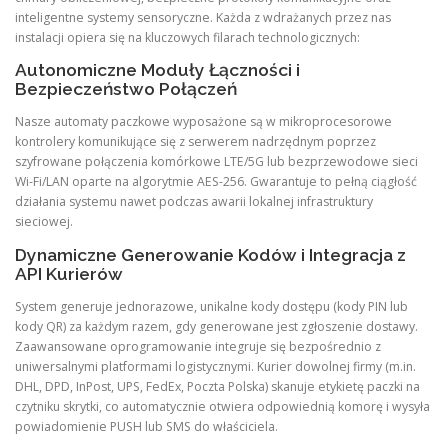
inteligentne systemy sensoryczne. Każda z wdrażanych przez nas
instalacji opiera się na kluczowych filarach technologicznych:
Autonomiczne Moduły Łączności i
Bezpieczeństwo Połączeń
Nasze automaty paczkowe wyposażone są w mikroprocesorowe
kontrolery komunikujące się z serwerem nadrzędnym poprzez
szyfrowane połączenia komórkowe LTE/5G lub bezprzewodowe sieci
Wi-Fi/LAN oparte na algorytmie AES-256. Gwarantuje to pełną ciągłość
działania systemu nawet podczas awarii lokalnej infrastruktury
sieciowej.
Dynamiczne Generowanie Kodów i Integracja z
API Kurierów
System generuje jednorazowe, unikalne kody dostępu (kody PIN lub
kody QR) za każdym razem, gdy generowane jest zgłoszenie dostawy.
Zaawansowane oprogramowanie integruje się bezpośrednio z
uniwersalnymi platformami logistycznymi. Kurier dowolnej firmy (m.in.
DHL, DPD, InPost, UPS, FedEx, Poczta Polska) skanuje etykietę paczki na
czytniku skrytki, co automatycznie otwiera odpowiednią komorę i wysyła
powiadomienie PUSH lub SMS do właściciela.