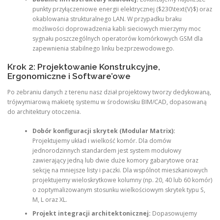
punkty przyłączeniowe energii elektrycznej ($230\text{V}$) oraz
okablowania strukturalnego LAN. W przypadku braku
możliwości doprowadzenia kabli sieciowych mierzymy moc
sygnału poszczególnych operatorów komórkowych GSM dla
zapewnienia stabilnego linku bezprzewodowego.
Krok 2: Projektowanie Konstrukcyjne,
Ergonomiczne i Software’owe
Po zebraniu danych z terenu nasz dział projektowy tworzy dedykowaną,
trójwymiarową makietę systemu w środowisku BIM/CAD, dopasowaną
do architektury otoczenia.
Dobór konfiguracji skrytek (Modular Matrix):
Projektujemy układ i wielkość komór. Dla domów
jednorodzinnych standardem jest system modułowy
zawierający jedną lub dwie duże komory gabarytowe oraz
sekcję na mniejsze listy i paczki. Dla wspólnot mieszkaniowych
projektujemy wieloskrytkowe kolumny (np. 20, 40 lub 60 komór)
o zoptymalizowanym stosunku wielkościowym skrytek typu S,
M, L oraz XL.
Projekt integracji architektonicznej:
Dopasowujemy