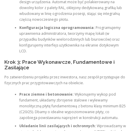
design urządzenia. Automat może być polakierowany na
dowolny kolor z palety RAL, oklejony dedykowaną grafiką lub
wbudowany w linię ogrodzenia posesji, stając się integralną
częścią nowoczesnego płotu.
Konfiguracja logiczna oprogramowania:
Programujemy
uprawnienia administratora, tworzymy mapę lokali (w
przypadku budynków wielorodzinnych lub biurowców) oraz
konfigurujemy interfejs użytkownika na ekranie dotykowym
LCD.
Krok 3: Prace Wykonawcze, Fundamentowe i
Zasilające
Po zatwierdzeniu projektu przez inwestora, nasz zespół przystępuje do
fizycznych prac przygotowawczych na obiekcie.
Prace ziemne i betonowanie:
Wykonujemy wykop pod
fundament, układamy zbrojenie stalowe i wylewamy
monolityczną płytę fundamentową z betonu klasy minimum B25
(C20/25). Dbamy o idealne wypoziomowanie płyty, co
zapobiega powstawaniu naprężeń w konstrukcji automatu.
Układanie linii zasilających i ochronnych:
Wprowadzamy w