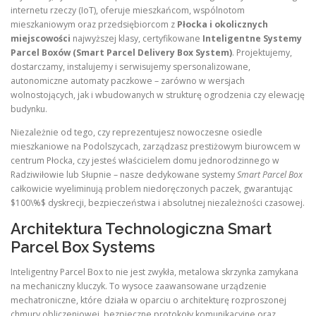
internetu rzeczy (IoT), oferuje mieszkańcom, wspólnotom
mieszkaniowym oraz przedsiębiorcom z
Płocka i okolicznych
miejscowości
najwyższej klasy, certyfikowane
Inteligentne Systemy
Parcel Boxów (Smart Parcel Delivery Box System)
. Projektujemy,
dostarczamy, instalujemy i serwisujemy spersonalizowane,
autonomiczne automaty paczkowe – zarówno w wersjach
wolnostojących, jak i wbudowanych w strukturę ogrodzenia czy elewację
budynku.
Niezależnie od tego, czy reprezentujesz nowoczesne osiedle
mieszkaniowe na Podolszycach, zarządzasz prestiżowym biurowcem w
centrum Płocka, czy jesteś właścicielem domu jednorodzinnego w
Radziwiłowie lub Słupnie – nasze dedykowane systemy
Smart Parcel Box
całkowicie wyeliminują problem niedoręczonych paczek, gwarantując
$100\%$ dyskrecji, bezpieczeństwa i absolutnej niezależności czasowej.
Architektura Technologiczna Smart
Parcel Box Systems
Inteligentny Parcel Box to nie jest zwykła, metalowa skrzynka zamykana
na mechaniczny kluczyk. To wysoce zaawansowane urządzenie
mechatroniczne, które działa w oparciu o architekturę rozproszonej
chmury obliczeniowej, bezpieczne protokoły komunikacyjne oraz