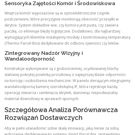
Sensoryka Zajętości Komór i Środowiskowa
Wnętrza komór wyposażone są w optoelektroniczne czujniki
podczerwieni, które precyzyjnie monitorują obecność przesyłki w
skrytce. System dokładnie wie, czy komora jest pusta, czy zawiera
paczkę, co eliminuje błędy logistyczne. Dodatkowo, dla najbardziej
wymagających klientów instalujemy moduły z kontrolowaną temperaturą
(Thermo Parcel Box) dedykowane do odbioru żywności czy leków.
Zintegrowany Nadzór Wizyjny i
Wandaloodporność
Konstrukcje wykonywane są z grubościennej, ocynkowanej blachy
stalowej pokrytej powłoką proszkową o najwyższej klasie odporności
na korozję i uszkodzenia mechaniczne. W panelu sterującym integrujemy
wandaloodporną kamerę szerokokątną IP, która rejestruje każdą
operację otwarcia i zamknięcia skrytek, stanowiąc niepodważalny
materiał dowodowy w sprawach spornych.
Szczegółowa Analiza Porównawcza
Rozwiązań Dostawczych
Aby w pełni uświadomić sobie skalę innowacji, jaką niesie za sobą
wdrożenie dedykowanego systemu
Smart Parcel Box
, zestawiliśmy