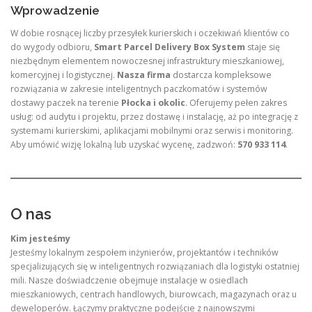
Wprowadzenie
W dobie rosnącej liczby przesyłek kurierskich i oczekiwań klientów co
do wygody odbioru,
Smart Parcel Delivery Box System
staje się
niezbędnym elementem nowoczesnej infrastruktury mieszkaniowej,
komercyjnej i logistycznej.
Nasza firma
dostarcza kompleksowe
rozwiązania w zakresie inteligentnych paczkomatów i systemów
dostawy paczek na terenie
Płocka i okolic
. Oferujemy pełen zakres
usług: od audytu i projektu, przez dostawę i instalację, aż po integrację z
systemami kurierskimi, aplikacjami mobilnymi oraz serwis i monitoring.
Aby umówić wizję lokalną lub uzyskać wycenę, zadzwoń:
570 933 114
.
O nas
Kim jesteśmy
Jesteśmy lokalnym zespołem inżynierów, projektantów i techników
specjalizujących się w inteligentnych rozwiązaniach dla logistyki ostatniej
mili. Nasze doświadczenie obejmuje instalacje w osiedlach
mieszkaniowych, centrach handlowych, biurowcach, magazynach oraz u
deweloperów. Łączymy praktyczne podejście z najnowszymi