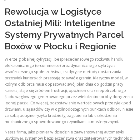
Rewolucja w Logistyce
Ostatniej Mili: Inteligentne
Systemy Prywatnych Parcel
Boxów w Płocku i Regionie
W erze globalnej cyfryzacji, bezprecedensowego rozkwitu handlu
elektronicznego (e-commerce) oraz dynamicznego stylu życia
współczesnego społeczeństwa, tradycyjne metody dostarczania
przesyłek kurierskich przestają zdawać egzamin. Klasyczny model, w
którym odbiorca musi dopasować swój plan dnia do godzin pracy
kuriera, staje się źródłem frustracji, opóźnień oraz niepotrzebnego
śladu węglowego generowanego przez wielokrotne próby doręczenia
jednej paczki. Co więcej, pozostawianie wartościowych przesyłek pod
drzwiami, u sąsiadów czy w ogólnodostępnych punktach odbioru niesie
za sobą potężne ryzyko kradzieży, zagubienia lub uszkodzenia
mechanicznego spowodowanego czynnikami atmosferycznymi.
Nasza firma, jako pionier w dziedzinie zaawansowanej automatyki
użytkowej, systemów bezpieczeństwa oraz zintegrowanych technologii