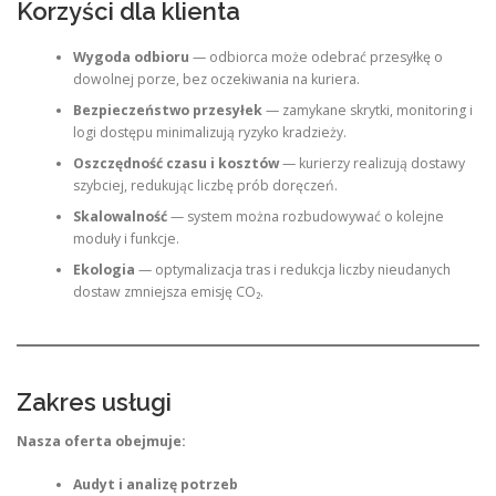
Korzyści dla klienta
Wygoda odbioru
— odbiorca może odebrać przesyłkę o
dowolnej porze, bez oczekiwania na kuriera.
Bezpieczeństwo przesyłek
— zamykane skrytki, monitoring i
logi dostępu minimalizują ryzyko kradzieży.
Oszczędność czasu i kosztów
— kurierzy realizują dostawy
szybciej, redukując liczbę prób doręczeń.
Skalowalność
— system można rozbudowywać o kolejne
moduły i funkcje.
Ekologia
— optymalizacja tras i redukcja liczby nieudanych
dostaw zmniejsza emisję CO₂.
Zakres usługi
Nasza oferta obejmuje:
Audyt i analizę potrzeb