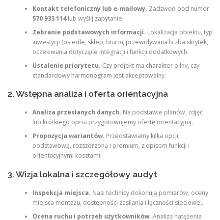
Kontakt telefoniczny lub e‑mailowy.
Zadzwoń pod numer
570 933 114
lub wyślij zapytanie.
Zebranie podstawowych informacji.
Lokalizacja obiektu, typ
inwestycji (osiedle, sklep, biuro), przewidywana liczba skrytek,
oczekiwania dotyczące integracji i funkcji dodatkowych.
Ustalenie priorytetu.
Czy projekt ma charakter pilny, czy
standardowy harmonogram jest akceptowalny.
2. Wstępna analiza i oferta orientacyjna
Analiza przesłanych danych.
Na podstawie planów, zdjęć
lub krótkiego opisu przygotowujemy ofertę orientacyjną.
Propozycja wariantów.
Przedstawiamy kilka opcji:
podstawową, rozszerzoną i premium, z opisem funkcji i
orientacyjnymi kosztami.
3. Wizja lokalna i szczegółowy audyt
Inspekcja miejsca.
Nasi technicy dokonują pomiarów, oceny
miejsca montażu, dostępności zasilania i łączności sieciowej.
Ocena ruchu i potrzeb użytkowników.
Analiza natężenia