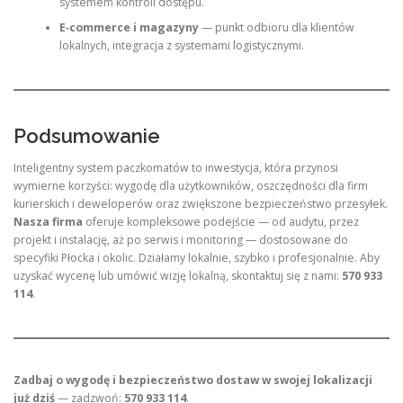
systemem kontroli dostępu.
E‑commerce i magazyny
— punkt odbioru dla klientów
lokalnych, integracja z systemami logistycznymi.
Podsumowanie
Inteligentny system paczkomatów to inwestycja, która przynosi
wymierne korzyści: wygodę dla użytkowników, oszczędności dla firm
kurierskich i deweloperów oraz zwiększone bezpieczeństwo przesyłek.
Nasza firma
oferuje kompleksowe podejście — od audytu, przez
projekt i instalację, aż po serwis i monitoring — dostosowane do
specyfiki Płocka i okolic. Działamy lokalnie, szybko i profesjonalnie. Aby
uzyskać wycenę lub umówić wizję lokalną, skontaktuj się z nami:
570 933
114
.
Zadbaj o wygodę i bezpieczeństwo dostaw w swojej lokalizacji
już dziś
— zadzwoń:
570 933 114
.