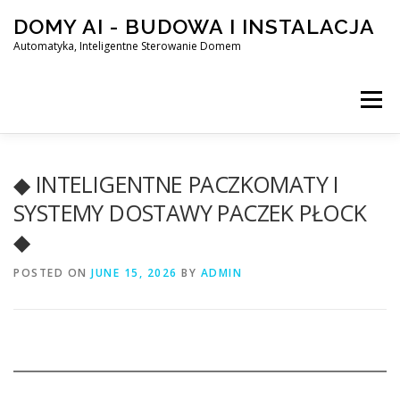
Skip
DOMY AI - BUDOWA I INSTALACJA
to
content
Automatyka, Inteligentne Sterowanie Domem
Menu
HOME
◆ INTELIGENTNE PACZKOMATY I
SYSTEMY DOSTAWY PACZEK PŁOCK
◆
SMART DOM AI – AUTOMATYKA, INTELIGENTNE STEROWA
POSTED ON
JUNE 15, 2026
BY
ADMIN
BLOG
KONTAKT