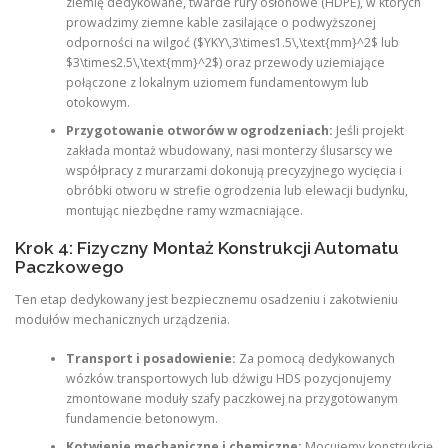
ziemię dedykowane, twarde rury osłonowe (HDPE), w których
prowadzimy ziemne kable zasilające o podwyższonej
odporności na wilgoć ($YKY\,3\times1.5\,\text{mm}^2$ lub
$3\times2.5\,\text{mm}^2$) oraz przewody uziemiające
połączone z lokalnym uziomem fundamentowym lub
otokowym.
Przygotowanie otworów w ogrodzeniach:
Jeśli projekt
zakłada montaż wbudowany, nasi monterzy ślusarscy we
współpracy z murarzami dokonują precyzyjnego wycięcia i
obróbki otworu w strefie ogrodzenia lub elewacji budynku,
montując niezbędne ramy wzmacniające.
Krok 4: Fizyczny Montaż Konstrukcji Automatu
Paczkowego
Ten etap dedykowany jest bezpiecznemu osadzeniu i zakotwieniu
modułów mechanicznych urządzenia.
Transport i posadowienie:
Za pomocą dedykowanych
wózków transportowych lub dźwigu HDS pozycjonujemy
zmontowane moduły szafy paczkowej na przygotowanym
fundamencie betonowym.
Kotwienie mechaniczne i chemiczne:
Mocujemy konstrukcję