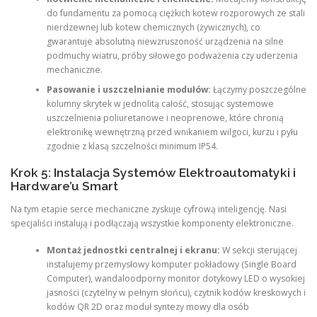
do fundamentu za pomocą ciężkich kotew rozporowych ze stali
nierdzewnej lub kotew chemicznych (żywicznych), co
gwarantuje absolutną niewzruszoność urządzenia na silne
podmuchy wiatru, próby siłowego podważenia czy uderzenia
mechaniczne.
Pasowanie i uszczelnianie modułów:
Łączymy poszczególne
kolumny skrytek w jednolitą całość, stosując systemowe
uszczelnienia poliuretanowe i neoprenowe, które chronią
elektronikę wewnętrzną przed wnikaniem wilgoci, kurzu i pyłu
zgodnie z klasą szczelności minimum IP54.
Krok 5: Instalacja Systemów Elektroautomatyki i
Hardware’u Smart
Na tym etapie serce mechaniczne zyskuje cyfrową inteligencję. Nasi
specjaliści instalują i podłączają wszystkie komponenty elektroniczne.
Montaż jednostki centralnej i ekranu:
W sekcji sterującej
instalujemy przemysłowy komputer pokładowy (Single Board
Computer), wandaloodporny monitor dotykowy LED o wysokiej
jasności (czytelny w pełnym słońcu), czytnik kodów kreskowych i
kodów QR 2D oraz moduł syntezy mowy dla osób