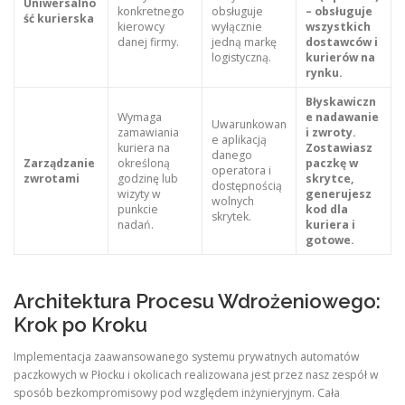
Uniwersalno
konkretnego
obsługuje
– obsługuje
ść kurierska
kierowcy
wyłącznie
wszystkich
danej firmy.
jedną markę
dostawców i
logistyczną.
kurierów na
rynku.
Błyskawiczn
Wymaga
e nadawanie
Uwarunkowan
zamawiania
i zwroty.
e aplikacją
kuriera na
Zostawiasz
danego
Zarządzanie
określoną
paczkę w
operatora i
zwrotami
godzinę lub
skrytce,
dostępnością
wizyty w
generujesz
wolnych
punkcie
kod dla
skrytek.
nadań.
kuriera i
gotowe.
Architektura Procesu Wdrożeniowego:
Krok po Kroku
Implementacja zaawansowanego systemu prywatnych automatów
paczkowych w Płocku i okolicach realizowana jest przez nasz zespół w
sposób bezkompromisowy pod względem inżynieryjnym. Cała