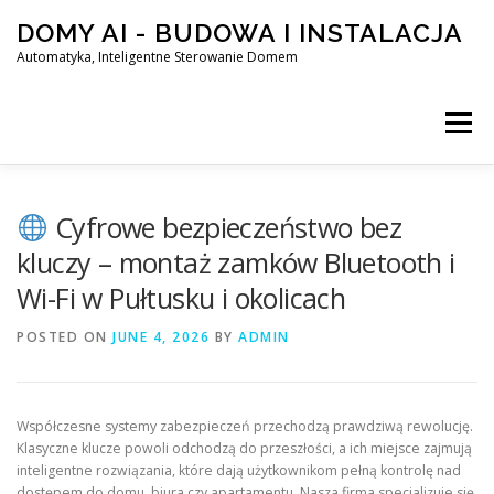
Skip
DOMY AI - BUDOWA I INSTALACJA
to
content
Automatyka, Inteligentne Sterowanie Domem
Menu
HOME
Cyfrowe bezpieczeństwo bez
kluczy – montaż zamków Bluetooth i
Wi-Fi w Pułtusku i okolicach
SMART DOM AI – AUTOMATYKA, INTELIGENTNE STEROWA
POSTED ON
JUNE 4, 2026
BY
ADMIN
BLOG
KONTAKT
Współczesne systemy zabezpieczeń przechodzą prawdziwą rewolucję.
Klasyczne klucze powoli odchodzą do przeszłości, a ich miejsce zajmują
inteligentne rozwiązania, które dają użytkownikom pełną kontrolę nad
dostępem do domu, biura czy apartamentu. Nasza firma specjalizuje się