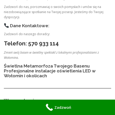
Zadzwoń do nas, porozmawiaj o swoich pomysłach i umów się na
niezobowiązujące spotkanie na Twojej posesji. Jesteśmy do Twojej
dyspozycji.
Dane Kontaktowe:
Zadzwoń do naszego doradcy:
Telefon: 570 933 114
Zmień swój basen w świetlny spektakl z lokalnymi profesjonalistami z
Wołomina.
Świetlna Metamorfoza Twojego Basenu
Profesjonalne instalacje oświetlenia LED w
Wołomin i okolicach
Wprowadzenie
Zadzwoń
W erze, w której estetyka łączy się z funkcjonalnością,
oświetlenie
basenu
przestało być jedynie dodatkiem — stało się kluczowym