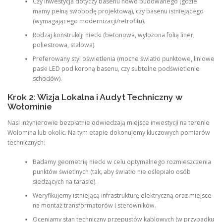
Czy inwestycja dotyczy basenu nowo budowanego (gdzie
mamy pełną swobodę projektową), czy basenu istniejącego
(wymagającego modernizacji/retrofitu).
Rodzaj konstrukcji niecki (betonowa, wyłożona folią liner,
poliestrowa, stalowa).
Preferowany styl oświetlenia (mocne światło punktowe, liniowe
paski LED pod koroną basenu, czy subtelne podświetlenie
schodów).
Krok 2: Wizja Lokalna i Audyt Techniczny w
Wołominie
Nasi inżynierowie bezpłatnie odwiedzają miejsce inwestycji na terenie
Wołomina lub okolic. Na tym etapie dokonujemy kluczowych pomiarów
technicznych:
Badamy geometrię niecki w celu optymalnego rozmieszczenia
punktów świetlnych (tak, aby światło nie oślepiało osób
siedzących na tarasie).
Weryfikujemy istniejącą infrastrukturę elektryczną oraz miejsce
na montaż transformatorów i sterowników.
Oceniamy stan techniczny przepustów kablowych (w przypadku