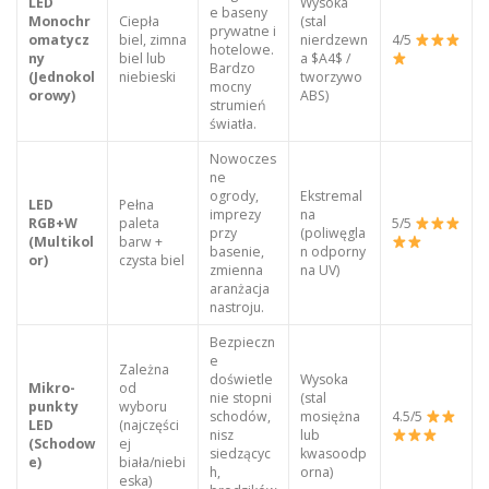
LED
Wysoka
e baseny
Monochr
Ciepła
(stal
prywatne i
omatycz
biel, zimna
nierdzewn
4/5
hotelowe.
ny
biel lub
a $A4$ /
Bardzo
(Jednokol
niebieski
tworzywo
mocny
orowy)
ABS)
strumień
światła.
Nowoczes
ne
ogrody,
Ekstremal
LED
Pełna
imprezy
na
RGB+W
paleta
5/5
przy
(poliwęgla
(Multikol
barw +
basenie,
n odporny
or)
czysta biel
zmienna
na UV)
aranżacja
nastroju.
Bezpieczn
e
Zależna
doświetle
Wysoka
Mikro-
od
nie stopni
(stal
punkty
wyboru
schodów,
mosiężna
4.5/5
LED
(najczęści
nisz
lub
(Schodow
ej
siedzącyc
kwasoodp
e)
biała/niebi
h,
orna)
eska)