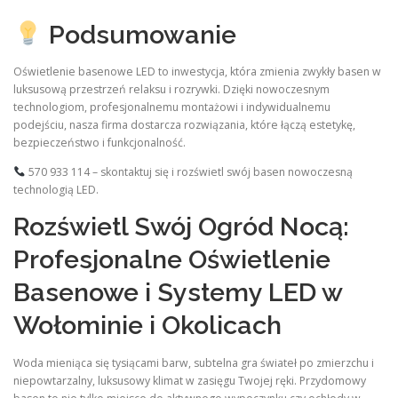
Podsumowanie
Oświetlenie basenowe LED to inwestycja, która zmienia zwykły basen w
luksusową przestrzeń relaksu i rozrywki. Dzięki nowoczesnym
technologiom, profesjonalnemu montażowi i indywidualnemu
podejściu, nasza firma dostarcza rozwiązania, które łączą estetykę,
bezpieczeństwo i funkcjonalność.
570 933 114 – skontaktuj się i rozświetl swój basen nowoczesną
technologią LED.
Rozświetl Swój Ogród Nocą:
Profesjonalne Oświetlenie
Basenowe i Systemy LED w
Wołominie i Okolicach
Woda mieniąca się tysiącami barw, subtelna gra świateł po zmierzchu i
niepowtarzalny, luksusowy klimat w zasięgu Twojej ręki. Przydomowy