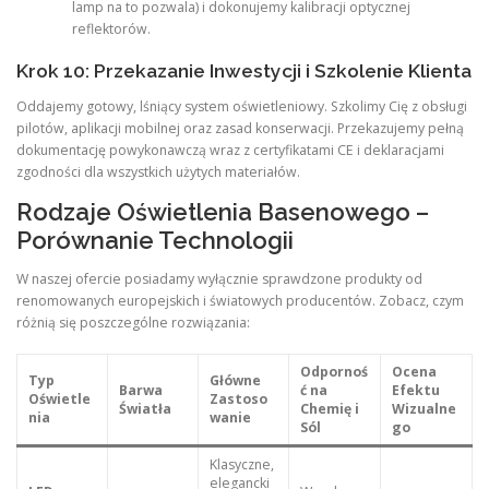
lamp na to pozwala) i dokonujemy kalibracji optycznej
reflektorów.
Krok 10: Przekazanie Inwestycji i Szkolenie Klienta
Oddajemy gotowy, lśniący system oświetleniowy. Szkolimy Cię z obsługi
pilotów, aplikacji mobilnej oraz zasad konserwacji. Przekazujemy pełną
dokumentację powykonawczą wraz z certyfikatami CE i deklaracjami
zgodności dla wszystkich użytych materiałów.
Rodzaje Oświetlenia Basenowego –
Porównanie Technologii
W naszej ofercie posiadamy wyłącznie sprawdzone produkty od
renomowanych europejskich i światowych producentów. Zobacz, czym
różnią się poszczególne rozwiązania:
Odpornoś
Ocena
Typ
Główne
Barwa
ć na
Efektu
Oświetle
Zastoso
Światła
Chemię i
Wizualne
nia
wanie
Sól
go
Klasyczne,
elegancki