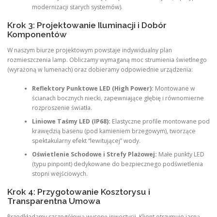
modernizacji starych systemów).
Krok 3: Projektowanie Iluminacji i Dobór
Komponentów
W naszym biurze projektowym powstaje indywidualny plan
rozmieszczenia lamp. Obliczamy wymaganą moc strumienia świetlnego
(wyrażoną w lumenach) oraz dobieramy odpowiednie urządzenia:
Reflektory Punktowe LED (High Power):
Montowane w
ścianach bocznych niecki, zapewniające głębię i równomierne
rozproszenie światła.
Liniowe Taśmy LED (IP68):
Elastyczne profile montowane pod
krawędzią basenu (pod kamieniem brzegowym), tworzące
spektakularny efekt “lewitującej” wody.
Oświetlenie Schodowe i Strefy Plażowej:
Małe punkty LED
(typu pinpoint) dedykowane do bezpiecznego podświetlenia
stopni wejściowych.
Krok 4: Przygotowanie Kosztorysu i
Transparentna Umowa
Przedkładamy szczegółową wycenę inwestycji. Klient otrzymuje jasną