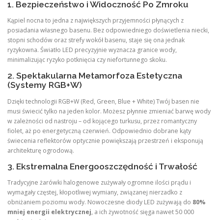
1. Bezpieczeństwo i Widoczność Po Zmroku
Kąpiel nocna to jedna z największych przyjemności płynących z
posiadania własnego basenu. Bez odpowiedniego doświetlenia niecki,
stopni schodów oraz strefy wokół basenu, staje się ona jednak
ryzykowna. Światło LED precyzyjnie wyznacza granice wody,
minimalizując ryzyko potknięcia czy niefortunnego skoku.
2. Spektakularna Metamorfoza Estetyczna
(Systemy RGB+W)
Dzięki technologii RGB+W (Red, Green, Blue + White) Twój basen nie
musi świecić tylko na jeden kolor. Możesz płynnie zmieniać barwę wody
w zależności od nastroju – od kojącego turkusu, przez romantyczny
fiolet, aż po energetyczną czerwień. Odpowiednio dobrane kąty
świecenia reflektorów optycznie powiększają przestrzeń i eksponują
architekturę ogrodową.
3. Ekstremalna Energooszczędność i Trwałość
Tradycyjne żarówki halogenowe zużywały ogromne ilości prądu i
wymagały częstej, kłopotliwej wymiany, związanej nierzadko z
obniżaniem poziomu wody. Nowoczesne diody LED zużywają do
80%
mniej energii elektrycznej
, a ich żywotność sięga nawet 50 000