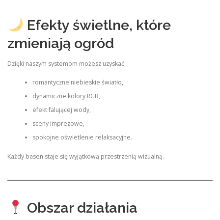
Efekty świetlne, które
zmieniają ogród
Dzięki naszym systemom możesz uzyskać:
romantyczne niebieskie światło,
dynamiczne kolory RGB,
efekt falującej wody,
sceny imprezowe,
spokojne oświetlenie relaksacyjne.
Każdy basen staje się wyjątkową przestrzenią wizualną.
Obszar działania