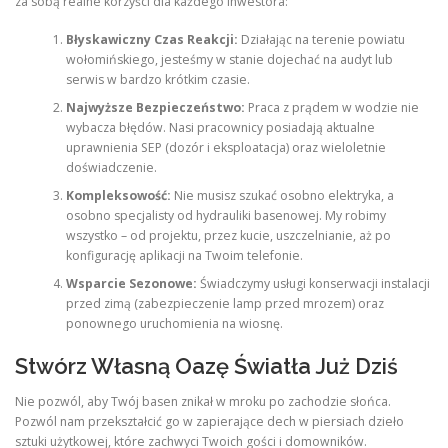
za sobą realne korzyści dla każdego inwestora:
Błyskawiczny Czas Reakcji:
Działając na terenie powiatu
wołomińskiego, jesteśmy w stanie dojechać na audyt lub
serwis w bardzo krótkim czasie.
Najwyższe Bezpieczeństwo:
Praca z prądem w wodzie nie
wybacza błędów. Nasi pracownicy posiadają aktualne
uprawnienia SEP (dozór i eksploatacja) oraz wieloletnie
doświadczenie.
Kompleksowość:
Nie musisz szukać osobno elektryka, a
osobno specjalisty od hydrauliki basenowej. My robimy
wszystko – od projektu, przez kucie, uszczelnianie, aż po
konfigurację aplikacji na Twoim telefonie.
Wsparcie Sezonowe:
Świadczymy usługi konserwacji instalacji
przed zimą (zabezpieczenie lamp przed mrozem) oraz
ponownego uruchomienia na wiosnę.
Stwórz Własną Oazę Światła Już Dziś
Nie pozwól, aby Twój basen znikał w mroku po zachodzie słońca.
Pozwól nam przekształcić go w zapierające dech w piersiach dzieło
sztuki użytkowej, które zachwyci Twoich gości i domowników.