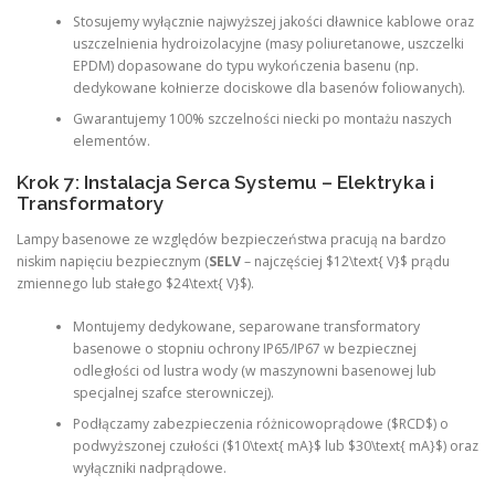
Stosujemy wyłącznie najwyższej jakości dławnice kablowe oraz
uszczelnienia hydroizolacyjne (masy poliuretanowe, uszczelki
EPDM) dopasowane do typu wykończenia basenu (np.
dedykowane kołnierze dociskowe dla basenów foliowanych).
Gwarantujemy 100% szczelności niecki po montażu naszych
elementów.
Krok 7: Instalacja Serca Systemu – Elektryka i
Transformatory
Lampy basenowe ze względów bezpieczeństwa pracują na bardzo
niskim napięciu bezpiecznym (
SELV
– najczęściej $12\text{ V}$ prądu
zmiennego lub stałego $24\text{ V}$).
Montujemy dedykowane, separowane transformatory
basenowe o stopniu ochrony IP65/IP67 w bezpiecznej
odległości od lustra wody (w maszynowni basenowej lub
specjalnej szafce sterowniczej).
Podłączamy zabezpieczenia różnicowoprądowe ($RCD$) o
podwyższonej czułości ($10\text{ mA}$ lub $30\text{ mA}$) oraz
wyłączniki nadprądowe.