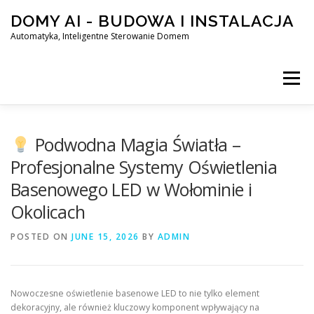
Skip
DOMY AI - BUDOWA I INSTALACJA
to
content
Automatyka, Inteligentne Sterowanie Domem
Menu
HOME
Podwodna Magia Światła –
Profesjonalne Systemy Oświetlenia
Basenowego LED w Wołominie i
SMART DOM AI – AUTOMATYKA, INTELIGENTNE STEROWA
Okolicach
POSTED ON
BLOG
JUNE 15, 2026
KONTAKT
BY
ADMIN
Nowoczesne oświetlenie basenowe LED to nie tylko element
dekoracyjny, ale również kluczowy komponent wpływający na