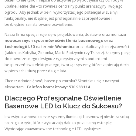
basen to nie tylko miejsce do aktywnego wypoczynku czy ochłody w
upalne, letnie dni – to również centralny punkt aranżacyjny Twojego
ogrodu. Aby jednak w pełni wykorzystać jego potencjał wizualny i
funkcjonalny, niezbędne jest profesjonalnie zaprojektowane i
bezbłędnie zainstalowane oświetlenie.
Nasza firma specjalizuje się w projektowaniu, dostawie oraz montażu
nowoczesnych systemów oświetlenia basenowego oraz
technologii LED
na terenie
Wołomina
oraz okolicznych miejscowości
(takich jak Kobyłka, Zielonka, Marki, Radzymin czy Tłuszcz). Łączymy pasję
do nowoczesnego designu z rygorystycznymi standardami
bezpieczeństwa elektrycznego, tworząc systemy, które zapierają dech
w piersiach i służą przez długie lata.
Chcesz odmienić swój basen po zmroku? Skontaktuj się z naszymi
ekspertami:
Telefon kontaktowy: 570 933 114
.
Dlaczego Profesjonalne Oświetlenie
Basenowe LED to Klucz do Sukcesu?
Inwestycja w nowoczesne systemy iluminacji basenowej niesie za sobą
szereg korzyści, które wykraczają daleko poza samą estetykę.
Wybierając zaawansowane technologie LED, zyskujesz: