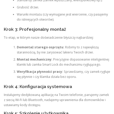
Standardy zamka (zamek wpuszczany, wielopunktowy itp.).
Grubość drzwi.
Warunki montażu (czy wymagane jest wiercenie, czy pasujemy
do istniejących otworów).
Krok 3: Profesjonalny montaż
To etap, w którym nasze doświadczenie błyszczy najbardziej:
Demontaż starego osprzętu:
Robimy to z największą
starannością, by nie zarysować lakieru Twoich drzwi.
Montaż mechaniczny:
Precyzyjne dopasowanie inteligentnej
klamki lub zamka Smart Lock do mechanizmu ryglującego.
Weryfikacja płynności pracy:
Sprawdzamy, czy zamek rygluje
się płynnie i czy klamka działa bez oporu.
Krok 4: Konfiguracja systemowa
Instalujemy dedykowaną aplikację na Twoim telefonie, parujemy zamek
z siecią Wi-Fi lub Bluetooth, nadajemy uprawnienia dla domowników i
ustawiamy kody dostępu.
Krok 5: Szkolenie użytkownika