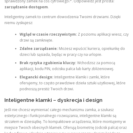
sprawdzony zamek na coś cyfrowego?”. Odpowiedź jest prosta:
zarządzanie dostępem
.
Inteligentny zamek to centrum dowodzenia Twoimi drzwiami. Dzięki
niemu zyskujesz:
Wgląd w czasie rzeczywistym:
Z poziomu aplikacji wiesz, czy
drzwi są zamknięte.
Zdalne zarządzanie:
Możesz wpuścić kuriera, opiekunkę do
dzieci lub sąsiada, będąc w pracy czy na urlopie.
Brak ryzyka zgubienia kluczy:
Wchodzisz za pomocą
aplikacji, kodu PIN, odcisku palca lub karty zbliżeniowej.
Elegancki design:
Inteligentne klamki i zamki, które
oferujemy, to często prawdziwe dzieła sztuki użytkowej, które
podnoszą prestiż Twoich drzwi.
Inteligentne klamki – dyskrecja i design
Jeśli nie chcesz wymieniać całego mechanizmu zamka, a szukasz
estetycznego i funkcjonalnego rozwiązania, inteligentne klamki są
strzałem w dziesiątkę. To kompaktowe urządzenia, które montujemy w
miejsce Twoich obecnych klamek. Oferują biometrię (odcisk palca) oraz