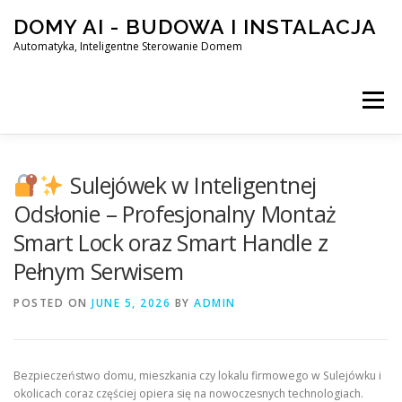
Skip
DOMY AI - BUDOWA I INSTALACJA
to
content
Automatyka, Inteligentne Sterowanie Domem
Menu
HOME
Sulejówek w Inteligentnej
Odsłonie – Profesjonalny Montaż
Smart Lock oraz Smart Handle z
SMART DOM AI – AUTOMATYKA, INTELIGENTNE STEROWA
Pełnym Serwisem
POSTED ON
BLOG
JUNE 5, 2026
KONTAKT
BY
ADMIN
Bezpieczeństwo domu, mieszkania czy lokalu firmowego w Sulejówku i
okolicach coraz częściej opiera się na nowoczesnych technologiach.