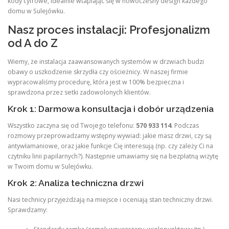
kody cyfrowe, idealnie wtapiając się w nowoczesny design każdego
domu w Sulejówku.
Nasz proces instalacji: Profesjonalizm
od A do Z
Wiemy, że instalacja zaawansowanych systemów w drzwiach budzi
obawy o uszkodzenie skrzydła czy ościeżnicy. W naszej firmie
wypracowaliśmy procedurę, która jest w 100% bezpieczna i
sprawdzona przez setki zadowolonych klientów.
Krok 1: Darmowa konsultacja i dobór urządzenia
Wszystko zaczyna się od Twojego telefonu:
570 933 114
. Podczas
rozmowy przeprowadzamy wstępny wywiad: jakie masz drzwi, czy są
antywłamaniowe, oraz jakie funkcje Cię interesują (np. czy zależy Ci na
czytniku linii papilarnych?). Następnie umawiamy się na bezpłatną wizytę
w Twoim domu w Sulejówku.
Krok 2: Analiza techniczna drzwi
Nasi technicy przyjeżdżają na miejsce i oceniają stan techniczny drzwi.
Sprawdzamy: