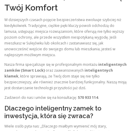
Twój Komfort
W dzisiejszych czasach pojęcie bezpieczeństwa ewoluuje szybciej niż
kiedykolwiek. Tradycyjne, ciężkie pęki kluczy powoli odchodzą do
lamusa, ustępując miejsca rozwiązaniom, które oferują nie tylko wyższy
poziom ochrony, ale przede wszystkim niespotykaną wygodę. Jeśli
mieszkasz w Sulejówku lub okolicach i zastanawiasz się, jak
unowocześnić wejście do swojego domu lub mieszkania, jesteś w
najlepszym możliwym miejscu.
Nasza firma specjalizuje się w profesjonalnym montażu
inteligentnych
zamków (Smart Lock)
oraz zaawansowanych
inteligentnych
klamek
, które sprawiają, że Twój dom staje się nie tylko
bezpieczniejszy, ale również znacznie bardziej funkcjonalny. Naszą misją
jest dostarczanie technologii przyszłości już dziś.
Zadzwoń do nas i umów się na konsultację:
570 933 114
.
Dlaczego inteligentny zamek to
inwestycja, która się zwraca?
Wiele osób pyta nas: „Dlaczego miałbym wymienić mój stary,