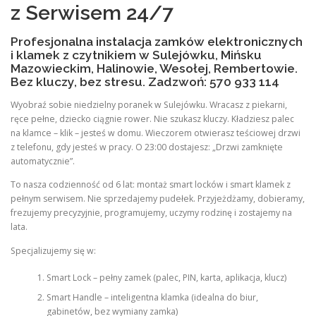
z Serwisem 24/7
Profesjonalna instalacja zamków elektronicznych
i klamek z czytnikiem w Sulejówku, Mińsku
Mazowieckim, Halinowie, Wesołej, Rembertowie.
Bez kluczy, bez stresu. Zadzwoń: 570 933 114
Wyobraź sobie niedzielny poranek w Sulejówku. Wracasz z piekarni,
ręce pełne, dziecko ciągnie rower. Nie szukasz kluczy. Kładziesz palec
na klamce – klik – jesteś w domu. Wieczorem otwierasz teściowej drzwi
z telefonu, gdy jesteś w pracy. O 23:00 dostajesz: „Drzwi zamknięte
automatycznie”.
To nasza codzienność od 6 lat: montaż smart locków i smart klamek z
pełnym serwisem. Nie sprzedajemy pudełek. Przyjeżdżamy, dobieramy,
frezujemy precyzyjnie, programujemy, uczymy rodzinę i zostajemy na
lata.
Specjalizujemy się w:
Smart Lock – pełny zamek (palec, PIN, karta, aplikacja, klucz)
Smart Handle – inteligentna klamka (idealna do biur,
gabinetów, bez wymiany zamka)