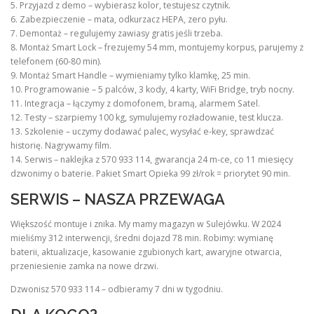
5. Przyjazd z demo – wybierasz kolor, testujesz czytnik.
6. Zabezpieczenie – mata, odkurzacz HEPA, zero pyłu.
7. Demontaż – regulujemy zawiasy gratis jeśli trzeba.
8. Montaż Smart Lock – frezujemy 54 mm, montujemy korpus, parujemy z
telefonem (60-80 min).
9. Montaż Smart Handle – wymieniamy tylko klamkę, 25 min.
10. Programowanie – 5 palców, 3 kody, 4 karty, WiFi Bridge, tryb nocny.
11. Integracja – łączymy z domofonem, bramą, alarmem Satel.
12. Testy – szarpiemy 100 kg, symulujemy rozładowanie, test klucza.
13. Szkolenie – uczymy dodawać palec, wysyłać e-key, sprawdzać
historię. Nagrywamy film.
14. Serwis – naklejka z 570 933 114, gwarancja 24 m-ce, co 11 miesięcy
dzwonimy o baterie. Pakiet Smart Opieka 99 zł/rok = priorytet 90 min.
SERWIS – NASZA PRZEWAGA
Większość montuje i znika. My mamy magazyn w Sulejówku. W 2024
mieliśmy 312 interwencji, średni dojazd 78 min. Robimy: wymianę
baterii, aktualizacje, kasowanie zgubionych kart, awaryjne otwarcia,
przeniesienie zamka na nowe drzwi.
Dzwonisz 570 933 114 – odbieramy 7 dni w tygodniu.