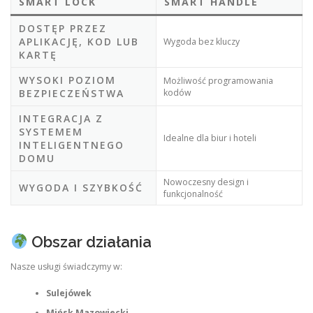
SMART LOCK
SMART HANDLE
DOSTĘP PRZEZ
APLIKACJĘ, KOD LUB
Wygoda bez kluczy
KARTĘ
WYSOKI POZIOM
Możliwość programowania
BEZPIECZEŃSTWA
kodów
INTEGRACJA Z
SYSTEMEM
Idealne dla biur i hoteli
INTELIGENTNEGO
DOMU
Nowoczesny design i
WYGODA I SZYBKOŚĆ
funkcjonalność
Obszar działania
Nasze usługi świadczymy w:
Sulejówek
Mińsk Mazowiecki