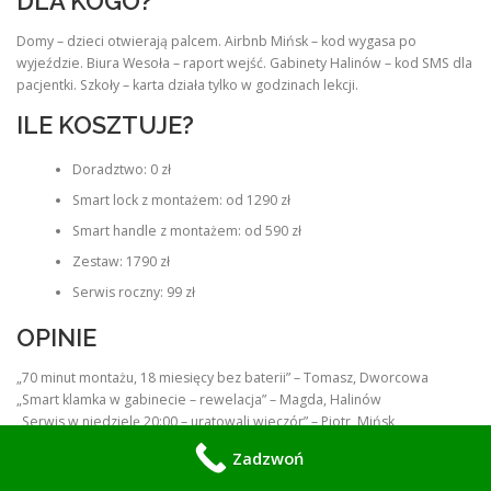
DLA KOGO?
Domy – dzieci otwierają palcem. Airbnb Mińsk – kod wygasa po
wyjeździe. Biura Wesoła – raport wejść. Gabinety Halinów – kod SMS dla
pacjentki. Szkoły – karta działa tylko w godzinach lekcji.
ILE KOSZTUJE?
Doradztwo: 0 zł
Smart lock z montażem: od 1290 zł
Smart handle z montażem: od 590 zł
Zestaw: 1790 zł
Serwis roczny: 99 zł
OPINIE
„70 minut montażu, 18 miesięcy bez baterii” – Tomasz, Dworcowa
„Smart klamka w gabinecie – rewelacja” – Magda, Halinów
„Serwis w niedzielę 20:00 – uratowali wieczór” – Piotr, Mińsk
Zadzwoń
Mamy 189 opinii Google 4.9.