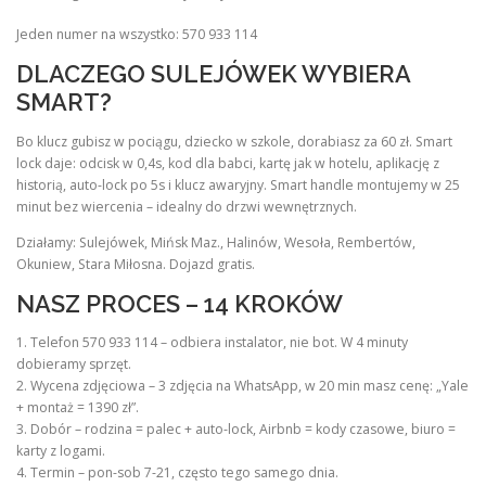
Jeden numer na wszystko: 570 933 114
DLACZEGO SULEJÓWEK WYBIERA
SMART?
Bo klucz gubisz w pociągu, dziecko w szkole, dorabiasz za 60 zł. Smart
lock daje: odcisk w 0,4s, kod dla babci, kartę jak w hotelu, aplikację z
historią, auto-lock po 5s i klucz awaryjny. Smart handle montujemy w 25
minut bez wiercenia – idealny do drzwi wewnętrznych.
Działamy: Sulejówek, Mińsk Maz., Halinów, Wesoła, Rembertów,
Okuniew, Stara Miłosna. Dojazd gratis.
NASZ PROCES – 14 KROKÓW
1. Telefon 570 933 114 – odbiera instalator, nie bot. W 4 minuty
dobieramy sprzęt.
2. Wycena zdjęciowa – 3 zdjęcia na WhatsApp, w 20 min masz cenę: „Yale
+ montaż = 1390 zł”.
3. Dobór – rodzina = palec + auto-lock, Airbnb = kody czasowe, biuro =
karty z logami.
4. Termin – pon-sob 7-21, często tego samego dnia.