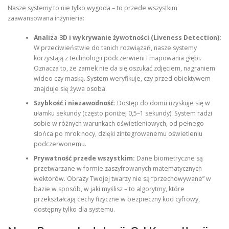
Nasze systemy to nie tylko wygoda – to przede wszystkim
zaawansowana inżynieria:
Analiza 3D i wykrywanie żywotności (Liveness Detection):
W przeciwieństwie do tanich rozwiązań, nasze systemy
korzystają z technologii podczerwieni i mapowania głębi.
Oznacza to, że zamek nie da się oszukać zdjęciem, nagraniem
wideo czy maską. System weryfikuje, czy przed obiektywem
znajduje się żywa osoba.
Szybkość i niezawodność:
Dostęp do domu uzyskuje się w
ułamku sekundy (często poniżej 0,5–1 sekundy). System radzi
sobie w różnych warunkach oświetleniowych, od pełnego
słońca po mrok nocy, dzięki zintegrowanemu oświetleniu
podczerwonemu.
Prywatność przede wszystkim:
Dane biometryczne są
przetwarzane w formie zaszyfrowanych matematycznych
wektorów. Obrazy Twojej twarzy nie są “przechowywane” w
bazie w sposób, w jaki myślisz – to algorytmy, które
przekształcają cechy fizyczne w bezpieczny kod cyfrowy,
dostępny tylko dla systemu.