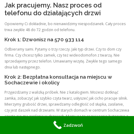
Jak pracujemy. Nasz proces od
telefonu do działających drzwi
Opowiemy Ci dokładnie, bo nienawidzimy niespodzianek. Cały proces
trwa zwykle 48 do 72 godzin od telefonu.
Krok 1: Dzwonisz na 570 933 114
Odbieramy sami. Pytamy o trzy rzeczy. Jaki typ drzwi. Czy to dom czy
firma. Czy chcesz tylko zamek, czy też wideodomofon z twarzą. Nie
sprzedajemy przez telefon. Umawiamy wizytę. Zwykle tego samego
dnia lub następnego.
Krok 2: Bezpłatna konsultacja na miejscu w
Sochaczewie i okolicy
Przyjeżdżamy z walizką próbek. Nie z katalogiem. Możesz dotknąć
zamka, zobaczyć jak szybko czyta twarz, usłyszeć jak cicho pracuje silnik.
Mierzymy grubość drzwi, sprawdzamy odległość od słupka, zasilanie,
czy jest daszek nad drzwiami. W starych domach w centrum Sochaczewa
często nie ma zasilania w drzwiach. Mamy na to rozwiązanie bateryjne z
żywotnością 6 do 12 miesięcy lub ukryty przepust kablowy.
Zadzwoń
Robimy zdjęcia, ale tylko techniczne. Nie zapisujemy Twojej twarzy na