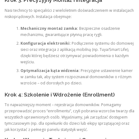
Krok 3: Precyzyjny Montaż i Integracja
Nasi technicy to specjaliści z wieloletnim doświadczeniem w instalacjach
niskoprądowych. Instalacja obejmuje:
Mechaniczny montaż zamka:
Bezpieczne osadzenie
mechanizmu, gwarantujące płynną pracę rygli.
Konfiguracja elektroniki:
Podłączenie systemu do domowej
sieci oraz integracja z aplikacją mobilną (np. Tuya/Smart Life),
dzięki której będziesz otrzymywać powiadomienia o każdym
wejściu.
Optymalizacja kąta widzenia:
Precyzyjne ustawienie kamer
w zamku tak, aby system rozpoznawał domowników o różnym
wzroście – od dorosłych po dzieci.
Krok 4: Szkolenie i Wdrożenie (Enrollment)
To najważniejszy moment – rejestracja domowników. Pomagamy
przeprowadzić proces “enrollmentu”, czyli pobrania wzorców twarzy dla
wszystkich uprawnionych osób. Wyjaśniamy, jak zarządzać dostępem
tymczasowym (np. dla opiekunki do dzieci lub ekipy sprzątającej) oraz
jak korzystać z pełnego panelu statystyk wejść.