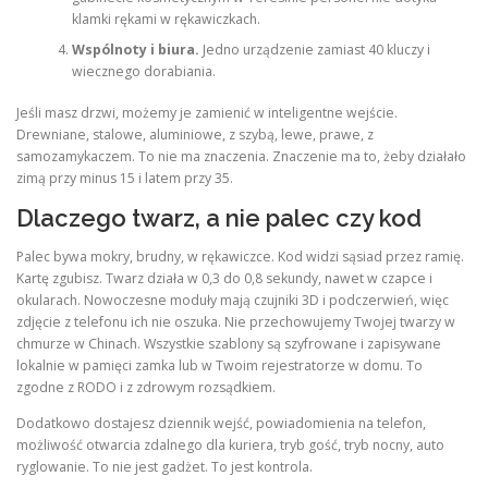
klamki rękami w rękawiczkach.
Wspólnoty i biura.
Jedno urządzenie zamiast 40 kluczy i
wiecznego dorabiania.
Jeśli masz drzwi, możemy je zamienić w inteligentne wejście.
Drewniane, stalowe, aluminiowe, z szybą, lewe, prawe, z
samozamykaczem. To nie ma znaczenia. Znaczenie ma to, żeby działało
zimą przy minus 15 i latem przy 35.
Dlaczego twarz, a nie palec czy kod
Palec bywa mokry, brudny, w rękawiczce. Kod widzi sąsiad przez ramię.
Kartę zgubisz. Twarz działa w 0,3 do 0,8 sekundy, nawet w czapce i
okularach. Nowoczesne moduły mają czujniki 3D i podczerwień, więc
zdjęcie z telefonu ich nie oszuka. Nie przechowujemy Twojej twarzy w
chmurze w Chinach. Wszystkie szablony są szyfrowane i zapisywane
lokalnie w pamięci zamka lub w Twoim rejestratorze w domu. To
zgodne z RODO i z zdrowym rozsądkiem.
Dodatkowo dostajesz dziennik wejść, powiadomienia na telefon,
możliwość otwarcia zdalnego dla kuriera, tryb gość, tryb nocny, auto
ryglowanie. To nie jest gadżet. To jest kontrola.