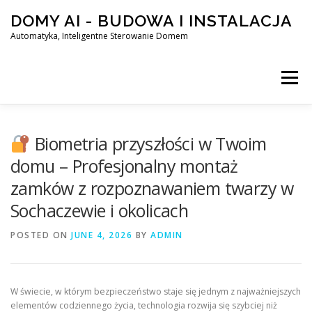
Skip
DOMY AI - BUDOWA I INSTALACJA
to
content
Automatyka, Inteligentne Sterowanie Domem
Menu
HOME
Biometria przyszłości w Twoim
domu – Profesjonalny montaż
zamków z rozpoznawaniem twarzy w
SMART DOM AI – AUTOMATYKA, INTELIGENTNE STEROWA
Sochaczewie i okolicach
POSTED ON
BLOG
JUNE 4, 2026
KONTAKT
BY
ADMIN
W świecie, w którym bezpieczeństwo staje się jednym z najważniejszych
elementów codziennego życia, technologia rozwija się szybciej niż