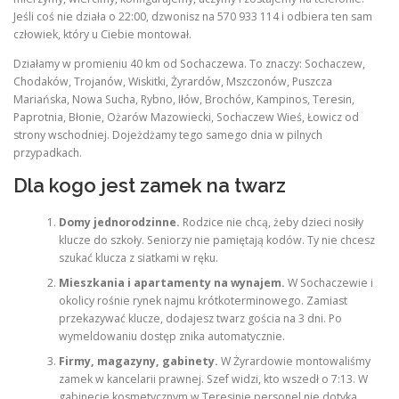
Jeśli coś nie działa o 22:00, dzwonisz na 570 933 114 i odbiera ten sam
człowiek, który u Ciebie montował.
Działamy w promieniu 40 km od Sochaczewa. To znaczy: Sochaczew,
Chodaków, Trojanów, Wiskitki, Żyrardów, Mszczonów, Puszcza
Mariańska, Nowa Sucha, Rybno, Iłów, Brochów, Kampinos, Teresin,
Paprotnia, Błonie, Ożarów Mazowiecki, Sochaczew Wieś, Łowicz od
strony wschodniej. Dojeżdżamy tego samego dnia w pilnych
przypadkach.
Dla kogo jest zamek na twarz
Domy jednorodzinne.
Rodzice nie chcą, żeby dzieci nosiły
klucze do szkoły. Seniorzy nie pamiętają kodów. Ty nie chcesz
szukać klucza z siatkami w ręku.
Mieszkania i apartamenty na wynajem.
W Sochaczewie i
okolicy rośnie rynek najmu krótkoterminowego. Zamiast
przekazywać klucze, dodajesz twarz gościa na 3 dni. Po
wymeldowaniu dostęp znika automatycznie.
Firmy, magazyny, gabinety.
W Żyrardowie montowaliśmy
zamek w kancelarii prawnej. Szef widzi, kto wszedł o 7:13. W
gabinecie kosmetycznym w Teresinie personel nie dotyka