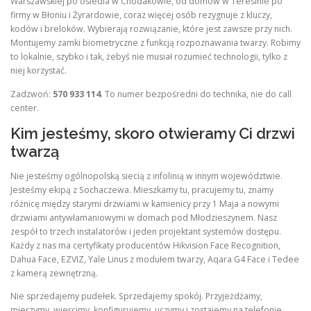
Warszawskiej po osiedla w Chodakowie, od domów w Teresinie po
firmy w Błoniu i Żyrardowie, coraz więcej osób rezygnuje z kluczy,
kodów i breloków. Wybierają rozwiązanie, które jest zawsze przy nich.
Montujemy zamki biometryczne z funkcją rozpoznawania twarzy. Robimy
to lokalnie, szybko i tak, żebyś nie musiał rozumieć technologii, tylko z
niej korzystać.
Zadzwoń:
570 933 114
. To numer bezpośredni do technika, nie do call
center.
Kim jesteśmy, skoro otwieramy Ci drzwi
twarzą
Nie jesteśmy ogólnopolską siecią z infolinią w innym województwie.
Jesteśmy ekipą z Sochaczewa. Mieszkamy tu, pracujemy tu, znamy
różnicę między starymi drzwiami w kamienicy przy 1 Maja a nowymi
drzwiami antywłamaniowymi w domach pod Młodzieszynem. Nasz
zespół to trzech instalatorów i jeden projektant systemów dostępu.
Każdy z nas ma certyfikaty producentów Hikvision Face Recognition,
Dahua Face, EZVIZ, Yale Linus z modułem twarzy, Aqara G4 Face i Tedee
z kamerą zewnętrzną.
Nie sprzedajemy pudełek. Sprzedajemy spokój. Przyjeżdżamy,
mierzymy, wiercimy, konfigurujemy, uczymy i zostajemy na telefonie.