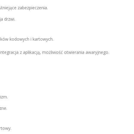
stniejące zabezpieczenia.
a drzwi.
mków kodowych i kartowych.
integracja z aplikacją, możliwość otwierania awaryjnego.
izm.
zne.
rtowy.