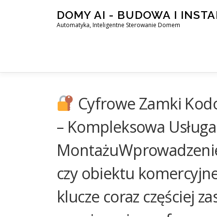
Skip
DOMY AI - BUDOWA I INST
to
Automatyka, Inteligentne Sterowanie Domem
content
Cyfrowe Zamki Kodo
– Kompleksowa Usługa
MontażuWprowadzenie
czy obiektu komercyjneg
klucze coraz częściej 