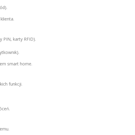
ód).
lienta.
PIN, karty RFID).
ytkownik).
emem smart home.
ch funkcji.
óceń.
temu.