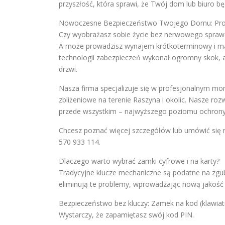
przyszłość, która sprawi, że Twój dom lub biuro bę
Nowoczesne Bezpieczeństwo Twojego Domu: Profe
Czy wyobrażasz sobie życie bez nerwowego sprawd
A może prowadzisz wynajem krótkoterminowy i ma
technologii zabezpieczeń wykonał ogromny skok, a
drzwi.
Nasza firma specjalizuje się w profesjonalnym m
zbliżeniowe na terenie Raszyna i okolic. Nasze ro
przede wszystkim – najwyższego poziomu ochrony
Chcesz poznać więcej szczegółów lub umówić się n
570 933 114.
Dlaczego warto wybrać zamki cyfrowe i na karty?
Tradycyjne klucze mechaniczne są podatne na zgubi
eliminują te problemy, wprowadzając nową jakość
Bezpieczeństwo bez kluczy: Zamek na kod (klawiatu
Wystarczy, że zapamiętasz swój kod PIN.