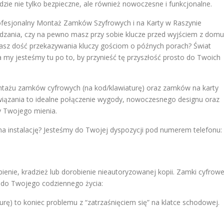
dzie nie tylko bezpieczne, ale również nowoczesne i funkcjonalne.
sjonalny Montaż Zamków Szyfrowych i na Karty w Raszynie
zania, czy na pewno masz przy sobie klucze przed wyjściem z domu
sz dość przekazywania kluczy gościom o późnych porach? Świat
 my jesteśmy tu po to, by przynieść tę przyszłość prosto do Twoich
ontażu zamków cyfrowych (na kod/klawiaturę) oraz zamków na karty
związania to idealne połączenie wygody, nowoczesnego designu oraz
 Twojego mienia.
a instalację? Jesteśmy do Twojej dyspozycji pod numerem telefonu:
enie, kradzież lub dorobienie nieautoryzowanej kopii. Zamki cyfrow
 do Twojego codziennego życia:
rę) to koniec problemu z “zatrzaśnięciem się” na klatce schodowej.