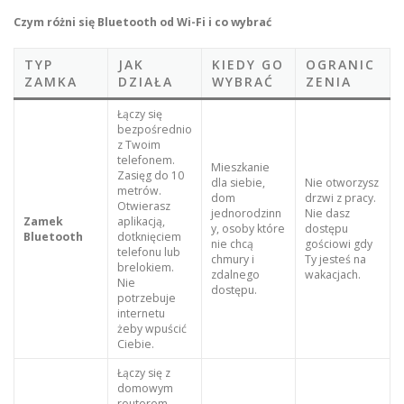
Czym różni się Bluetooth od Wi-Fi i co wybrać
TYP
JAK
KIEDY GO
OGRANIC
ZAMKA
DZIAŁA
WYBRAĆ
ZENIA
Łączy się
bezpośrednio
z Twoim
telefonem.
Mieszkanie
Zasięg do 10
dla siebie,
Nie otworzysz
metrów.
dom
drzwi z pracy.
Otwierasz
jednorodzinn
Nie dasz
Zamek
aplikacją,
y, osoby które
dostępu
Bluetooth
dotknięciem
nie chcą
gościowi gdy
telefonu lub
chmury i
Ty jesteś na
brelokiem.
zdalnego
wakacjach.
Nie
dostępu.
potrzebuje
internetu
żeby wpuścić
Ciebie.
Łączy się z
domowym
routerem.