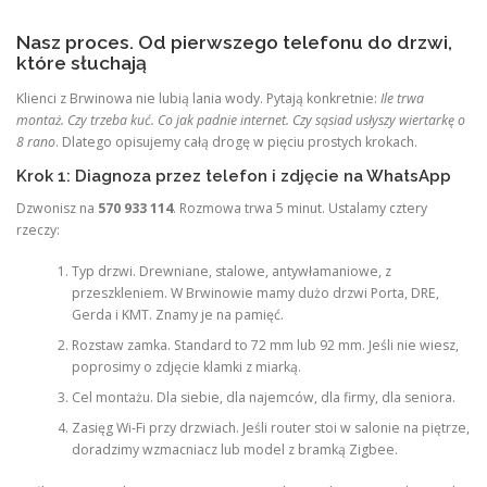
Nasz proces. Od pierwszego telefonu do drzwi,
które słuchają
Klienci z Brwinowa nie lubią lania wody. Pytają konkretnie:
Ile trwa
montaż. Czy trzeba kuć. Co jak padnie internet. Czy sąsiad usłyszy wiertarkę o
8 rano
. Dlatego opisujemy całą drogę w pięciu prostych krokach.
Krok 1: Diagnoza przez telefon i zdjęcie na WhatsApp
Dzwonisz na
570 933 114
. Rozmowa trwa 5 minut. Ustalamy cztery
rzeczy:
Typ drzwi. Drewniane, stalowe, antywłamaniowe, z
przeszkleniem. W Brwinowie mamy dużo drzwi Porta, DRE,
Gerda i KMT. Znamy je na pamięć.
Rozstaw zamka. Standard to 72 mm lub 92 mm. Jeśli nie wiesz,
poprosimy o zdjęcie klamki z miarką.
Cel montażu. Dla siebie, dla najemców, dla firmy, dla seniora.
Zasięg Wi-Fi przy drzwiach. Jeśli router stoi w salonie na piętrze,
doradzimy wzmacniacz lub model z bramką Zigbee.