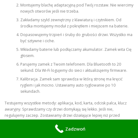
Montujemy blachę adaptacyjną pod Twój rozstaw. Nie wiercimy
nowych otworów jeśli nie trzeba.
Zakładamy szyld zewnętrzny z klawiaturą i czytnikiem. Od
środka montujemy moduł z pokrętłem i miejscem na baterie.
Dopasowujemy trzpień i śruby do grubości drzwi. Wszystko ma
być sztywne i ciche.
Wkładamy baterie lub podłączamy akumulator. Zamek wita Cię
głosem.
Parujemy zamek z Twoim telefonem. Dla Bluetooth to 20
sekund. Dla Wi-Fi logujemy do sieci i aktualizujemy firmware.
Kalibracja. Zamek sam sprawdza w którą stronę ma kręcić
ryglem i jak mocno. Ustawiamy auto ryglowanie po 10
sekundach.
Testujemy wszystkie metody: aplikacja, kod, karta, odcisk palca, klucz
awaryjny. Sprawdzamy czy drzwi domykają się lekko. Jeśli nie,
regulujemy zaczep. Zostawiamy drzwi działające lepiej niż przed
montażem.
Zadzwoń
Hałas. Jedno wiercenie 2 minuty jeśli trzeba poszerzyć otwór na kabel.