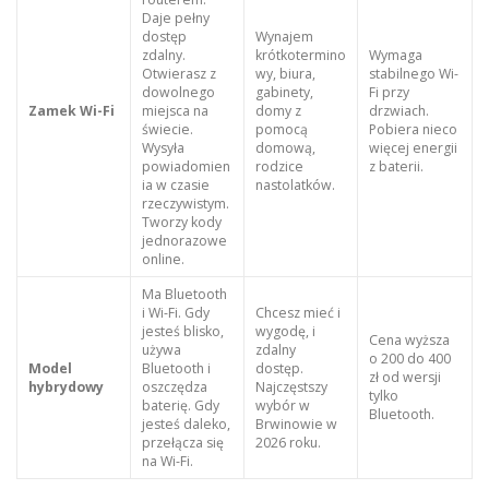
Daje pełny
dostęp
Wynajem
zdalny.
krótkotermino
Wymaga
Otwierasz z
wy, biura,
stabilnego Wi-
dowolnego
gabinety,
Fi przy
Zamek Wi-Fi
miejsca na
domy z
drzwiach.
świecie.
pomocą
Pobiera nieco
Wysyła
domową,
więcej energii
powiadomien
rodzice
z baterii.
ia w czasie
nastolatków.
rzeczywistym.
Tworzy kody
jednorazowe
online.
Ma Bluetooth
i Wi-Fi. Gdy
Chcesz mieć i
jesteś blisko,
wygodę, i
Cena wyższa
używa
zdalny
o 200 do 400
Model
Bluetooth i
dostęp.
zł od wersji
hybrydowy
oszczędza
Najczęstszy
tylko
baterię. Gdy
wybór w
Bluetooth.
jesteś daleko,
Brwinowie w
przełącza się
2026 roku.
na Wi-Fi.