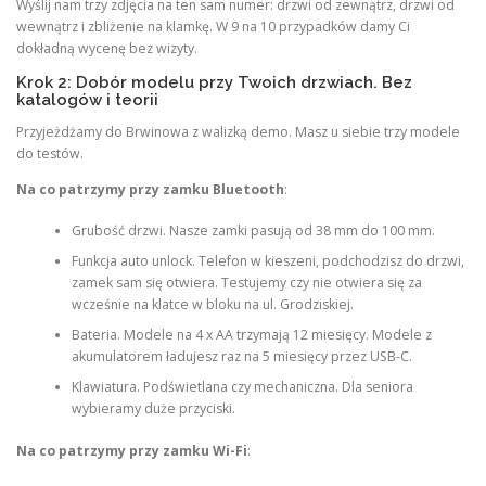
Wyślij nam trzy zdjęcia na ten sam numer: drzwi od zewnątrz, drzwi od
wewnątrz i zbliżenie na klamkę. W 9 na 10 przypadków damy Ci
dokładną wycenę bez wizyty.
Krok 2: Dobór modelu przy Twoich drzwiach. Bez
katalogów i teorii
Przyjeżdżamy do Brwinowa z walizką demo. Masz u siebie trzy modele
do testów.
Na co patrzymy przy zamku Bluetooth
:
Grubość drzwi. Nasze zamki pasują od 38 mm do 100 mm.
Funkcja auto unlock. Telefon w kieszeni, podchodzisz do drzwi,
zamek sam się otwiera. Testujemy czy nie otwiera się za
wcześnie na klatce w bloku na ul. Grodziskiej.
Bateria. Modele na 4 x AA trzymają 12 miesięcy. Modele z
akumulatorem ładujesz raz na 5 miesięcy przez USB-C.
Klawiatura. Podświetlana czy mechaniczna. Dla seniora
wybieramy duże przyciski.
Na co patrzymy przy zamku Wi-Fi
: