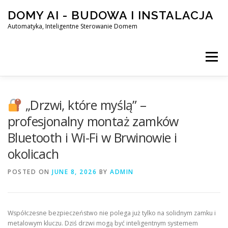
Skip
DOMY AI - BUDOWA I INSTALACJA
to
content
Automatyka, Inteligentne Sterowanie Domem
Menu
HOME
„Drzwi, które myślą” –
profesjonalny montaż zamków
Bluetooth i Wi-Fi w Brwinowie i
SMART DOM AI – AUTOMATYKA, INTELIGENTNE STEROWA
okolicach
POSTED ON
BLOG
JUNE 8, 2026
KONTAKT
BY
ADMIN
Współczesne bezpieczeństwo nie polega już tylko na solidnym zamku i
metalowym kluczu. Dziś drzwi mogą być inteligentnym systemem