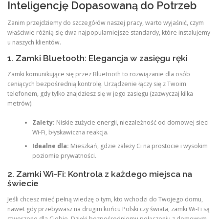
Inteligencję Dopasowaną do Potrzeb
Zanim przejdziemy do szczegółów naszej pracy, warto wyjaśnić, czym
właściwie różnią się dwa najpopularniejsze standardy, które instalujemy
u naszych klientów.
1. Zamki Bluetooth: Elegancja w zasięgu ręki
Zamki komunikujące się przez Bluetooth to rozwiązanie dla osób
ceniących bezpośrednią kontrolę. Urządzenie łączy się z Twoim
telefonem, gdy tylko znajdziesz się w jego zasięgu (zazwyczaj kilka
metrów).
Zalety:
Niskie zużycie energii, niezależność od domowej sieci
Wi-Fi, błyskawiczna reakcja.
Idealne dla:
Mieszkań, gdzie zależy Ci na prostocie i wysokim
poziomie prywatności.
2. Zamki Wi-Fi: Kontrola z każdego miejsca na
świecie
Jeśli chcesz mieć pełną wiedzę o tym, kto wchodzi do Twojego domu,
nawet gdy przebywasz na drugim końcu Polski czy świata, zamki Wi-Fi są
stworzone dla Ciebie. Dzięki bezpośredniemu połączeniu z domowym