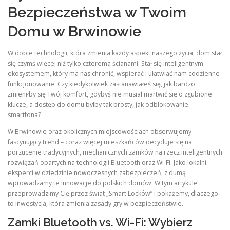
Bezpieczeństwa w Twoim
Domu w Brwinowie
W dobie technologii, która zmienia każdy aspekt naszego życia, dom stał
się czymś więcej niż tylko czterema ścianami. Stał się inteligentnym
ekosystemem, który ma nas chronić, wspierać i ułatwiać nam codzienne
funkcjonowanie. Czy kiedykolwiek zastanawiałeś się, jak bardzo
zmieniłby się Twój komfort, gdybyś nie musiał martwić się o zgubione
klucze, a dostęp do domu byłby tak prosty, jak odblokowanie
smartfona?
W Brwinowie oraz okolicznych miejscowościach obserwujemy
fascynujący trend – coraz więcej mieszkańców decyduje się na
porzucenie tradycyjnych, mechanicznych zamków na rzecz inteligentnych
rozwiązań opartych na technologii Bluetooth oraz Wi-Fi. Jako lokalni
eksperci w dziedzinie nowoczesnych zabezpieczeń, z dumą
wprowadzamy te innowacje do polskich domów. W tym artykule
przeprowadzimy Cię przez świat „Smart Locków” i pokażemy, dlaczego
to inwestycja, która zmienia zasady gry w bezpieczeństwie.
Zamki Bluetooth vs. Wi-Fi: Wybierz