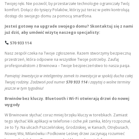
Twojej ręki. Nie pozwól, by przestarzałe technologie ograniczały Twój
komfort. Dołącz do tysięcy Polaków, którzy już teraz w pełni kontrolują
dostęp do swojego domu za pomocą smartfona.
Jesteś gotowy na upgrade swojego domu? Skontaktuj się z nami
już dziś, aby umówić wizytę naszego specjalisty:
570 933 114
Nasz zespół czeka na Twoje zgłoszenie. Razem stworzymy bezpieczną
przestrzeń, która odpowie na wszystkie Twoje potrzeby. Zaufaj
profesjonalistom z Brwinowa – Twoje bezpieczeństwo to nasza pasja.
Pamiętaj: Inwestycja w inteligentny zamek to inwestycja w spokój ducha całej
Twojej rodziny. Zadzwoń pod numer
570 933 114
i zapytaj o wolne terminy
jeszcze w tym tygodniu!
Brwinów bez kluczy. Bluetooth i Wi-Fi otwierają drzwi do nowej
wygody
W Brwinowie słychać coraz mniej brzęku kluczy w torebkach. Zamiast
tego słychać klik aplikacji w telefonie i ciche
pik
zamka, który rozpoznał,
że to Ty. Na ulicach Pszczelińskiej, Grodziskiej, w Kaniach, Otrębusach,
Nowej Wsi, Milanówku i Podkowie Leśnej drzwi zaczynają rozumieć