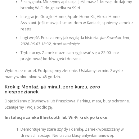
Siła sygnału. Mierzymy aplikacją. Jeśli masz 1 kreskę, dodajemy
bramkę Wi-Fi do gniazdka za 99 zł.
Integracje. Google Home, Apple HomeKit, Alexa, Home
Assistant. Jeśli masz już smart dom w Kaniach, spniemy zamek z
resztą.
Logi wejść. Pokazujemy jak wygląda historia.
Jan Kowalski, kod,
2026-06-07 18:32, drzwi zamknięte
.
Tryb nocny. Zamek może sam ryglować się o 22:00 i nie
przyjmować kodów gości do rana.
Wybierasz model. Podpisujemy zlecenie. Ustalamy termin. Zwykle
mamy wolne okno w 48 godzin.
Krok 3: Montaż. 90 minut, zero kurzu, zero
niespodzianek
Dojeżdżamy z Brwinowa lub Pruszkowa. Parking, mata, buty ochronne.
Szanujemy Twoją podłogę.
Instalacja zamka Bluetooth lub Wi-Fi krok po kroku
:
Demontujemy stare szyldy i klamkę. Zamek wpuszczany w
drzwiach zostaje. Nie tracisz klasy antywłamaniowej.