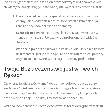
Rynek usług technicznych jest pełen przypadkowych wykonawców. My
stawiamy na specjalizację. Nasze podejście wyróżnia się trzema filarami:
Lokalna wiedza:
Znamy specyfikę zabudowy w Brwinowie.
Wiemy, jakie wyzwania niosą ze sobą starsze kamienice i jak
zabezpieczyć nowoczesne apartamenty.
Czystość pracy:
Po każdej instalacji zostawiamy miejsce w
nienagannym stanie. Uważamy, że profesjonalizm widać w
detalach.
Wsparcie po sprzedażowe:
Jesteśmy tu dla Ciebie nie tylko w
dniu montażu. Jeśli po miesiącu będziesz potrzebował pomocy
przy zmianie ustawień w aplikacji – jesteśmy pod telefonem.
Twoje Bezpieczeństwo jest w Twoich
Rękach
Czy wiesz, że większość włamań do domów odbywa się przez drzwi
wejściowe? Inteligentny zamek to nie tylko wygoda – to bariera, której
nie da się obejść zwykłym wytrychem. To system, który loguje każdą
próbę wejścia i daje Ci spokój, gdy zostawiasz dom pusty.
Wygoda, nowoczesność i bezpieczeństwo są teraz dostępne w zasięgu