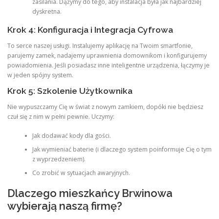
zasilania. Dążymy do tego, aby instalacja była jak najbardziej
dyskretna.
Krok 4: Konfiguracja i Integracja Cyfrowa
To serce naszej usługi. Instalujemy aplikację na Twoim smartfonie,
parujemy zamek, nadajemy uprawnienia domownikom i konfigurujemy
powiadomienia. Jeśli posiadasz inne inteligentne urządzenia, łączymy je
w jeden spójny system.
Krok 5: Szkolenie Użytkownika
Nie wypuszczamy Cię w świat z nowym zamkiem, dopóki nie będziesz
czuł się z nim w pełni pewnie. Uczymy:
Jak dodawać kody dla gości.
Jak wymieniać baterie (i dlaczego system poinformuje Cię o tym
z wyprzedzeniem).
Co zrobić w sytuacjach awaryjnych.
Dlaczego mieszkańcy Brwinowa
wybierają naszą firmę?