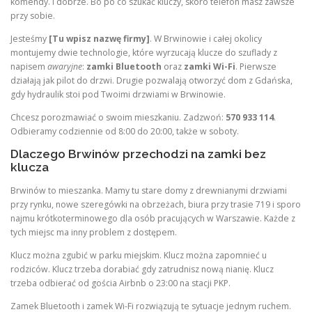
komendy. I dobrze. Bo po co szukać kluczy, skoro telefon masz zawsze
przy sobie.
Jesteśmy
[Tu wpisz nazwę firmy]
. W Brwinowie i całej okolicy
montujemy dwie technologie, które wyrzucają klucze do szuflady z
napisem
awaryjne
:
zamki Bluetooth
oraz
zamki Wi-Fi
. Pierwsze
działają jak pilot do drzwi. Drugie pozwalają otworzyć dom z Gdańska,
gdy hydraulik stoi pod Twoimi drzwiami w Brwinowie.
Chcesz porozmawiać o swoim mieszkaniu. Zadzwoń:
570 933 114
.
Odbieramy codziennie od 8:00 do 20:00, także w soboty.
Dlaczego Brwinów przechodzi na zamki bez
klucza
Brwinów to mieszanka. Mamy tu stare domy z drewnianymi drzwiami
przy rynku, nowe szeregówki na obrzeżach, biura przy trasie 719 i sporo
najmu krótkoterminowego dla osób pracujących w Warszawie. Każde z
tych miejsc ma inny problem z dostępem.
Klucz można zgubić w parku miejskim. Klucz można zapomnieć u
rodziców. Klucz trzeba dorabiać gdy zatrudnisz nową nianię. Klucz
trzeba odbierać od gościa Airbnb o 23:00 na stacji PKP.
Zamek Bluetooth i zamek Wi-Fi rozwiązują te sytuacje jednym ruchem.