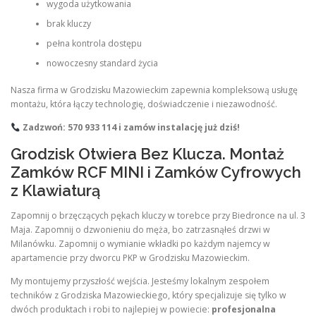
wygoda użytkowania
brak kluczy
pełna kontrola dostępu
nowoczesny standard życia
Nasza firma w Grodzisku Mazowieckim zapewnia kompleksową usługę
montażu, która łączy technologię, doświadczenie i niezawodność.
Zadzwoń: 570 933 114 i zamów instalację już dziś!
Grodzisk Otwiera Bez Klucza. Montaż
Zamków RCF MINI i Zamków Cyfrowych
z Klawiaturą
Zapomnij o brzęczących pękach kluczy w torebce przy Biedronce na ul. 3
Maja. Zapomnij o dzwonieniu do męża, bo zatrzasnąłeś drzwi w
Milanówku. Zapomnij o wymianie wkładki po każdym najemcy w
apartamencie przy dworcu PKP w Grodzisku Mazowieckim.
My montujemy przyszłość wejścia. Jesteśmy lokalnym zespołem
techników z Grodziska Mazowieckiego, który specjalizuje się tylko w
dwóch produktach i robi to najlepiej w powiecie:
profesjonalna