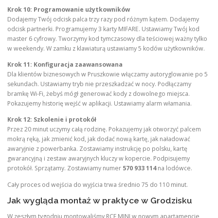
Krok 10: Programowanie użytkowników
Dodajemy Twój odcisk palca trzy razy pod różnym kątem. Dodajemy
odcisk partnerki. Programujemy 3 karty MIFARE. Ustawiamy Twój kod
master 6 cyfrowy. Tworzymy kod tymczasowy dla teściowej ważny tylko
w weekendy. W zamku z klawiaturą ustawiamy 5 kodów użytkowników.
Krok 11: Konfiguracja zaawansowana
Dla klientów biznesowych w Pruszkowie włączamy autoryglowanie po 5
sekundach. Ustawiamy tryb nie przeszkadzać w nocy. Podłączamy
bramkę Wi-Fi, żebyś mógł generować kody z dowolnego miejsca.
Pokazujemy historię wejść w aplikacji. Ustawiamy alarm włamania.
Krok 12: Szkolenie i protokół
Przez 20 minut uczymy całą rodzinę. Pokazujemy jak otworzyć palcem
mokrą ręką, jak zmienić kod, jak dodać nową kartę, jak naładować
awaryjnie z powerbanka. Zostawiamy instrukcję po polsku, kartę
gwarancyjną i zestaw awaryjnych kluczy w kopercie. Podpisujemy
protokół. Sprzątamy. Zostawiamy numer
570 933 114
na lodówce.
Cały proces od wejścia do wyjścia trwa średnio 75 do 110 minut.
Jak wygląda montaż w praktyce w Grodzisku
W zeszłym tygodniu montowaliśmy RCF MINI w nowym apartamencie