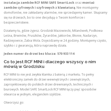
instalacja zamków RCF MINI SAFE SmartLock
oraz
montaż
zamków cyfrowych i szyfrowych z klawiaturą
. Nie montujemy
domofonów, nie zakładamy alarmów, nie sprzedajemy kamer. Skupiamy
się na drzwiach, bo to one decydują o Twoim komforcie i
bezpieczeństwie.
Działamy tu, gdzie żyjesz. Grodzisk Mazowiecki, Milanówek, Podkowa
Leśna, Brwinów, Pruszków, Żyrardów, Jaktorów, Błonie, Nadarzyn,
Radziejowice, Żabia Wola. Dojeżdżamy w 24 godziny. Montujemy czysto,
szybko i z gwarancją, która naprawdę działa.
Jeden numer do drzwi bez klucza: 570 933 114
Co to jest RCF MINI i dlaczego wszyscy o nim
mówią w Grodzisku
RCF MINI to nie jest zwykła klamka z baterią z marketu. To pełny
elektroniczny zamek do drzwi wewnętrznych i zewnętrznych,
zaprojektowany do polskich drzwi drewnianych, technicznych i
biurowych. Model SAFE SmartLock RCF MINI łączy pięć sposobów
otwarcia w jednym, eleganckim szyldzie.
Otworzysz go: