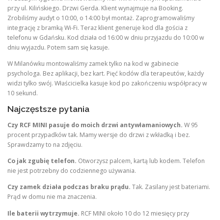
przy ul. Kilińskiego. Drzwi Gerda. Klient wynajmuje na Booking.
Zrobiliśmy audyt o 10:00, o 14:00 był montaż. Zaprogramowaliśmy
integrację z bramką Wi-Fi. Teraz klient generuje kod dla gościa z
telefonu w Gdańsku. Kod działa od 16:00 w dniu przyjazdu do 10:00 w
dniu wyjazdu. Potem sam się kasuje.
W Milanówku montowaliśmy zamek tylko na kod w gabinecie
psychologa. Bez aplikacji, bez kart. Pięć kodów dla terapeutów, każdy
widzi tylko swój. Właścicielka kasuje kod po zakończeniu współpracy w
10 sekund.
Najczęstsze pytania
Czy RCF MINI pasuje do moich drzwi antywłamaniowych.
W 95
procent przypadków tak. Mamy wersje do drzwi z wkładką i bez.
Sprawdzamy to na zdjęciu.
Co jak zgubię telefon.
Otworzysz palcem, kartą lub kodem. Telefon
nie jest potrzebny do codziennego używania.
Czy zamek działa podczas braku prądu.
Tak. Zasilany jest bateriami.
Prąd w domu nie ma znaczenia.
Ile baterii wytrzymuje.
RCF MINI około 10 do 12 miesięcy przy