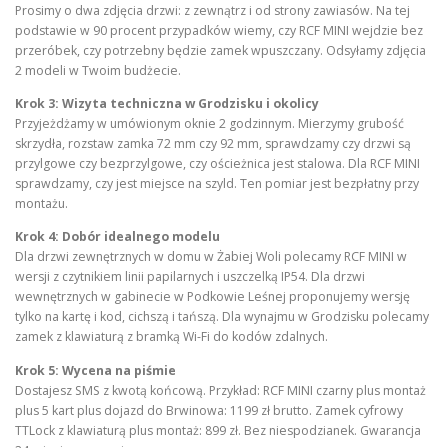
Prosimy o dwa zdjęcia drzwi: z zewnątrz i od strony zawiasów. Na tej
podstawie w 90 procent przypadków wiemy, czy RCF MINI wejdzie bez
przeróbek, czy potrzebny będzie zamek wpuszczany. Odsyłamy zdjęcia
2 modeli w Twoim budżecie.
Krok 3: Wizyta techniczna w Grodzisku i okolicy
Przyjeżdżamy w umówionym oknie 2 godzinnym. Mierzymy grubość
skrzydła, rozstaw zamka 72 mm czy 92 mm, sprawdzamy czy drzwi są
przylgowe czy bezprzylgowe, czy ościeżnica jest stalowa. Dla RCF MINI
sprawdzamy, czy jest miejsce na szyld. Ten pomiar jest bezpłatny przy
montażu.
Krok 4: Dobór idealnego modelu
Dla drzwi zewnętrznych w domu w Żabiej Woli polecamy RCF MINI w
wersji z czytnikiem linii papilarnych i uszczelką IP54. Dla drzwi
wewnętrznych w gabinecie w Podkowie Leśnej proponujemy wersję
tylko na kartę i kod, cichszą i tańszą. Dla wynajmu w Grodzisku polecamy
zamek z klawiaturą z bramką Wi-Fi do kodów zdalnych.
Krok 5: Wycena na piśmie
Dostajesz SMS z kwotą końcową. Przykład: RCF MINI czarny plus montaż
plus 5 kart plus dojazd do Brwinowa: 1199 zł brutto. Zamek cyfrowy
TTLock z klawiaturą plus montaż: 899 zł. Bez niespodzianek. Gwarancja