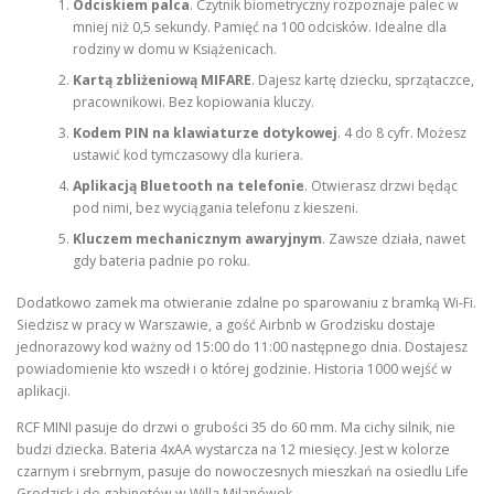
Odciskiem palca
. Czytnik biometryczny rozpoznaje palec w
mniej niż 0,5 sekundy. Pamięć na 100 odcisków. Idealne dla
rodziny w domu w Książenicach.
Kartą zbliżeniową MIFARE
. Dajesz kartę dziecku, sprzątaczce,
pracownikowi. Bez kopiowania kluczy.
Kodem PIN na klawiaturze dotykowej
. 4 do 8 cyfr. Możesz
ustawić kod tymczasowy dla kuriera.
Aplikacją Bluetooth na telefonie
. Otwierasz drzwi będąc
pod nimi, bez wyciągania telefonu z kieszeni.
Kluczem mechanicznym awaryjnym
. Zawsze działa, nawet
gdy bateria padnie po roku.
Dodatkowo zamek ma otwieranie zdalne po sparowaniu z bramką Wi-Fi.
Siedzisz w pracy w Warszawie, a gość Airbnb w Grodzisku dostaje
jednorazowy kod ważny od 15:00 do 11:00 następnego dnia. Dostajesz
powiadomienie kto wszedł i o której godzinie. Historia 1000 wejść w
aplikacji.
RCF MINI pasuje do drzwi o grubości 35 do 60 mm. Ma cichy silnik, nie
budzi dziecka. Bateria 4xAA wystarcza na 12 miesięcy. Jest w kolorze
czarnym i srebrnym, pasuje do nowoczesnych mieszkań na osiedlu Life
Grodzisk i do gabinetów w Willa Milanówek.