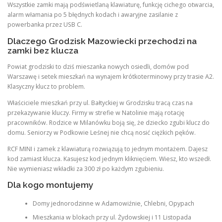
Wszystkie zamki mają podświetlaną klawiaturę, funkcję cichego otwarcia,
alarm włamania po 5 błędnych kodach i awaryjne zasilanie z
powerbanka przez USB C.
Dlaczego Grodzisk Mazowiecki przechodzi na
zamki bez klucza
Powiat grodziski to dziś mieszanka nowych osiedli, domów pod
Warszawę i setek mieszkań na wynajem krótkoterminowy przy trasie A2.
Klasyczny klucz to problem.
Właściciele mieszkań przy ul. Bałtyckiej w Grodzisku tracą czas na
przekazywanie kluczy. Firmy w strefie w Natolinie mają rotację
pracowników. Rodzice w Milanówku boją się, że dziecko zgubi klucz do
domu. Seniorzy w Podkowie Leśnej nie chcą nosić ciężkich pęków.
RCF MINI i zamek z klawiaturą rozwiązują to jednym montażem. Dajesz
kod zamiast klucza. Kasujesz kod jednym kliknięciem. Wiesz, kto wszedł.
Nie wymieniasz wkładki za 300 zł po każdym zgubieniu.
Dla kogo montujemy
Domy jednorodzinne w Adamowiźnie, Chlebni, Opypach
Mieszkania w blokach przy ul. Żydowskiej i 11 Listopada