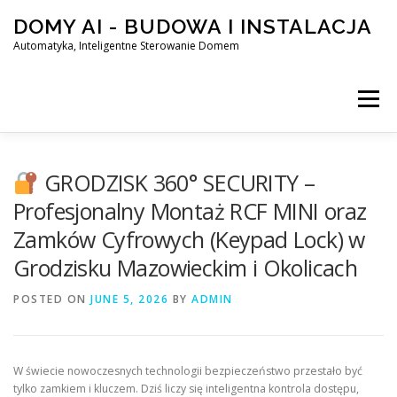
Skip
DOMY AI - BUDOWA I INSTALACJA
to
content
Automatyka, Inteligentne Sterowanie Domem
Menu
HOME
GRODZISK 360° SECURITY –
Profesjonalny Montaż RCF MINI oraz
Zamków Cyfrowych (Keypad Lock) w
SMART DOM AI – AUTOMATYKA, INTELIGENTNE STEROWA
Grodzisku Mazowieckim i Okolicach
POSTED ON
BLOG
JUNE 5, 2026
KONTAKT
BY
ADMIN
W świecie nowoczesnych technologii bezpieczeństwo przestało być
tylko zamkiem i kluczem. Dziś liczy się inteligentna kontrola dostępu,