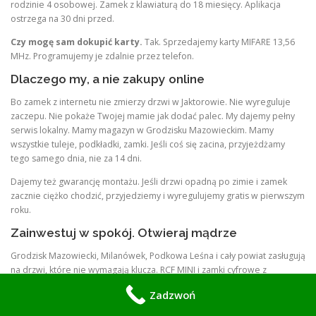
rodzinie 4 osobowej. Zamek z klawiaturą do 18 miesięcy. Aplikacja
ostrzega na 30 dni przed.
Czy mogę sam dokupić karty.
Tak. Sprzedajemy karty MIFARE 13,56
MHz. Programujemy je zdalnie przez telefon.
Dlaczego my, a nie zakupy online
Bo zamek z internetu nie zmierzy drzwi w Jaktorowie. Nie wyreguluje
zaczepu. Nie pokaże Twojej mamie jak dodać palec. My dajemy pełny
serwis lokalny. Mamy magazyn w Grodzisku Mazowieckim. Mamy
wszystkie tuleje, podkładki, zamki. Jeśli coś się zacina, przyjeżdżamy
tego samego dnia, nie za 14 dni.
Dajemy też gwarancję montażu. Jeśli drzwi opadną po zimie i zamek
zacznie ciężko chodzić, przyjedziemy i wyregulujemy gratis w pierwszym
roku.
Zainwestuj w spokój. Otwieraj mądrze
Grodzisk Mazowiecki, Milanówek, Podkowa Leśna i cały powiat zasługują
na drzwi, które nie wymagają klucza. RCF MINI i zamki cyfrowe z
klawiaturą to nie gadżet. To oszczędność czasu, nerwów i pieniędzy na
Zadzwoń
ślusarzu.