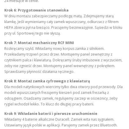
24 miesiące w cenie.
Krok 6: Przygotowanie stanowiska
W dniu montażu zabezpieczamy podłogę matą. Zdejmujemy starą
klamkę. Jeśli wymieniamy cały zamek wpuszczany, odkurzacz z filtrem
HEPA zbiera pył na bieżąco. Pracujemy bezinwazyjnie. Sąsiedzi w bloku
przy ul. Sportowej tego nie słyszą.
Krok 7: Montaż mechaniczny RCF MINI
Rozkręcamy szyld. Wkładamy nowy korpus zamka z silnikiem.
Przekładamy trzpień przez drzwi. Montujemy panel zewnętrzny z
czytnikiem palca i klawiaturą. Dokręcamy śruby imbusowe z wyczuciem,
żeby nie zgnieść drzwi. Montujemy panel wewnętrzny z pokrętłem.
Sprawdzamy płynność działania ręcznego.
Krok 8: Montaż zamka cyfrowego z klawiaturą
Dla modeli natynkowych wiercimy tylko dwa otwory pod przewody. Dla
modeli wpuszczanych frezujemy kieszeń pod zamek frezarką z
odciągiem. Osadzamy zamek, regulujemy zaczep w ościeżnicy, żeby
rygiel wchodził lekko. To klucz do długiej pracy baterii.
Krok 9: Wkładanie baterii i pierwsze uruchomienie
Wkładamy 4 baterie alkaliczne Duracell. Zamek wita nas sygnałem.
Ustawiamy język polski w aplikacji. Parujemy zamek przez Bluetooth.