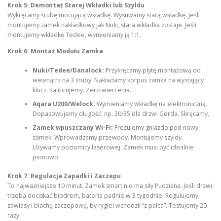
Krok 5: Demontaż Starej Wkładki lub Szyldu
Wykręcamy śrubę mocującą wkładkę. Wysuwamy starą wkładkę. Jeśli
montujemy zamek nakładkowy jak Nuki, stara wkładka zostaje. Jeśli
montujemy wkładkę Tedee, wymieniamy ją 1:1.
Krok 6: Montaż Modułu Zamka
Nuki/Tedee/Danalock:
Przykręcamy płytę montażową od
wewnątrz na 3 śruby. Nakładamy korpus zamka na wystający
klucz. Kalibrujemy. Zero wiercenia.
Aqara U200/Welock:
Wymieniamy wkładkę na elektroniczną.
Dopasowujemy długość: np. 30/35 dla drzwi Gerda. Skręcamy.
Zamek wpuszczany Wi-Fi:
Frezujemy gniazdo pod nowy
zamek. Wprowadzamy przewody. Montujemy szyldy.
Używamy poziomicy laserowej. Zamek musi być idealnie
pionowo.
Krok 7: Regulacja Zapadki i Zaczepu
To najważniejsze 10 minut. Zamek smart nie ma siły Pudziana. Jeśli drzwi
trzeba dociskać biodrem, bateria padnie w 3 tygodnie. Regulujemy
zawiasy i blachę zaczepową, by rygiel wchodził “z palca”. Testujemy 20
razy.