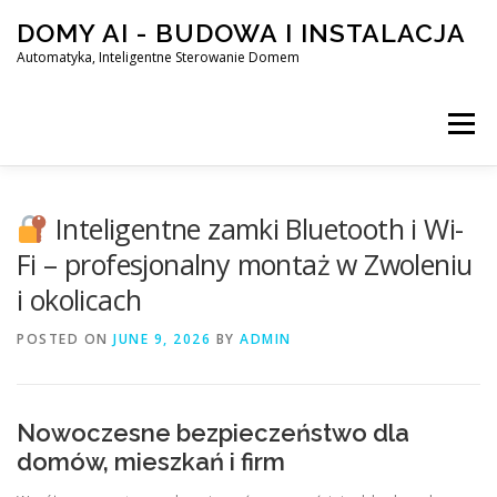
Skip
DOMY AI - BUDOWA I INSTALACJA
to
content
Automatyka, Inteligentne Sterowanie Domem
Menu
HOME
Inteligentne zamki Bluetooth i Wi-
Fi – profesjonalny montaż w Zwoleniu
i okolicach
SMART DOM AI – AUTOMATYKA, INTELIGENTNE STEROWA
POSTED ON
JUNE 9, 2026
BY
ADMIN
BLOG
KONTAKT
Nowoczesne bezpieczeństwo dla
domów, mieszkań i firm