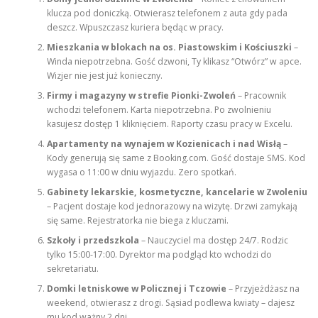
klucza pod doniczką. Otwierasz telefonem z auta gdy pada
deszcz. Wpuszczasz kuriera będąc w pracy.
Mieszkania w blokach na os. Piastowskim i Kościuszki
–
Winda niepotrzebna. Gość dzwoni, Ty klikasz “Otwórz” w apce.
Wizjer nie jest już konieczny.
Firmy i magazyny w strefie Pionki-Zwoleń
– Pracownik
wchodzi telefonem. Karta niepotrzebna. Po zwolnieniu
kasujesz dostęp 1 kliknięciem. Raporty czasu pracy w Excelu.
Apartamenty na wynajem w Kozienicach i nad Wisłą
–
Kody generują się same z Booking.com. Gość dostaje SMS. Kod
wygasa o 11:00 w dniu wyjazdu. Zero spotkań.
Gabinety lekarskie, kosmetyczne, kancelarie w Zwoleniu
– Pacjent dostaje kod jednorazowy na wizytę. Drzwi zamykają
się same. Rejestratorka nie biega z kluczami.
Szkoły i przedszkola
– Nauczyciel ma dostęp 24/7. Rodzic
tylko 15:00-17:00. Dyrektor ma podgląd kto wchodzi do
sekretariatu.
Domki letniskowe w Policznej i Tczowie
– Przyjeżdżasz na
weekend, otwierasz z drogi. Sąsiad podlewa kwiaty – dajesz
mu kod ważny 2 dni.