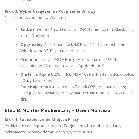
Krok 3: Wybór Urządzenia i Podpisanie Umowy
Najczęściej wybierane w Zwoleniu:
Budżet:
Welock Smart Lock – od 799 zł z montażem. Klawiatura,
karta, Bluetooth.
Optymalny:
Nuki Smart Lock 4.0 Pro – 1499 zł z montażem.
Wbudowane Wi-Fi, akumulator, cichy.
Premium:
Tedee PRO + Bridge + Klawiatura – 2199 zł.
Najmniejszy, 12 mies. na baterii, Apple HomeKit.
Dla Firm:
Aqara U200 + Hub M3 – 1699 zł. Matter, odciski palca,
50 użytkowników.
Podpisujemy proste zlecenie. Zaliczka 0% jeśli mamy sprzęt.
30% jeśli zamawiamy pod wymiar. Termin montażu: zwykle 1-3
dni.
Etap B: Montaż Mechaniczny – Dzień Montażu
Krok 4: Zabezpieczenie Miejsca Pracy
Rozkładamy matę pod drzwiami. Zdejmujemy buty lub zakładamy
ochraniacze. Masz w domu? Zero rys, zero kurzu.