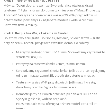
Krok 1: Telefon do Nas – 570 933 114
Mówisz: “Dzień dobry, jestem ze Zwolenia, chcę otwierać drzwi
telefonem”. Pytamy: drzwi do domu czy mieszkania? Masz iPhone czy
Android? Zależy Ci na otwieraniu z wakacji? W 90% przypadków już
przez telefon powiemy Ci 2 najlepsze modele i widełki cenowe.
Rozmowa trwa 4 minuty.
Krok 2: Bezpłatna Wizja Lokalna w Zwoleniu
Dojazd w Zwoleniu gratis. Do Pionek, Kozienic, Gniewoszowa – gratis
przy zleceniu. Technik przyjeżdża z walizką demo. Co robimy:
Mierzymy grubość drzwi: 38-110mm. Sprawdzamy czy zamek to
standard Euro, DIN.
Patrzymy na rozstaw klamki: 72mm, 92mm, 85mm.
Sprawdzamy czy zamek chodzi lekko. Jeśli ociera, to regulujemy
od razu – inaczej zamek Bluetooth zje baterie w miesiąc.
Testujemy zasięg Wi-Fi przy drzwiach. Jeśli masz 1 kreskę,
doradzimy bramkę Zigbee lub wzmacniacz.
Demostrujemy na Twoich drzwiach jak działa Nuki i Tedee.
Słyszysz głośność, widzisz prędkość.
Po 25 minutach masz ofertę na piśmie: model, cena “all-in”,
termin.