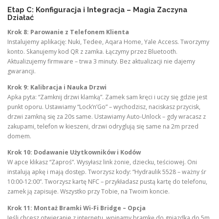
Etap C: Konfiguracja i Integracja – Magia Zaczyna
Działać
Krok 8: Parowanie z Telefonem Klienta
Instalujemy aplikację: Nuki, Tedee, Aqara Home, Yale Access. Tworzymy
konto. Skanujemy kod QR z zamka. Łączymy przez Bluetooth.
Aktualizujemy firmware – trwa 3 minuty. Bez aktualizacji nie dajemy
gwarancji.
Krok 9: Kalibracja i Nauka Drzwi
Apka pyta: “Zamknij drzwi klamką”. Zamek sam kręci i uczy się gdzie jest
punkt oporu. Ustawiamy “Lock’n’Go” – wychodzisz, naciskasz przycisk,
drzwi zamkną się za 20s same. Ustawiamy Auto-Unlock – gdy wracasz z
zakupami, telefon w kieszeni, drzwi odryglują się same na 2m przed
domem.
Krok 10: Dodawanie Użytkowników i Kodów
W apce klikasz “Zaproś”. Wysyłasz link żonie, dziecku, teściowej. Oni
instalują apkę i mają dostęp. Tworzysz kody: “Hydraulik 5528 – ważny śr
10:00-12:00”. Tworzysz kartę NFC – przykładasz pustą kartę do telefonu,
zamek ją zapisuje. Wszystko przy Tobie, na Twoim koncie.
Krok 11: Montaż Bramki Wi-Fi Bridge – Opcja
Jeśli chcesz otwieranie z internetu, wpinamy bramkę do gniazdka do 5m