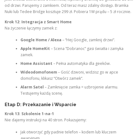
od drzwi. Parujemy z zamkiem. Od teraz masz zdalny dostęp. Bramka
Nuki lub Tedee Bridge kosztuje 299 zł. Pobiera 1W prądu – 5 zł rocznie.
Krok 12: Integracja z Smart Home
Na życzenie łączymy zamek z:
Google Home / Alexa
– “Hej Google, zamknij drzwi”.
Apple HomeKit
– Scena “Dobranoc” gasi światła i zamyka
zamek.
Home Assistant
– Pełna automatyka dla geeków.
Wideodomofonem
– Gość dzwoni, widzisz go w apce
domofonu, klikasz “Otwórz zamek”.
Alarm Satel
– Zamknięcie zamka = uzbrojenie alarmu.
Testujemy każdą scenę.
Etap D: Przekazanie i Wsparcie
Krok 13: Szkolenie 1-na-1
Nie dajemy instrukcji na 40 stron. Pokazujemy:
Jak otworzyć gdy padnie telefon – kodem lub kluczem
awaryjnym.