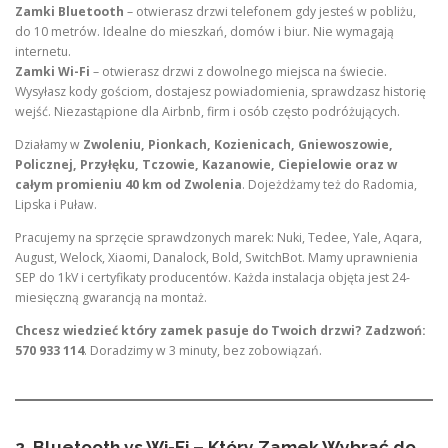
Zamki Bluetooth
– otwierasz drzwi telefonem gdy jesteś w pobliżu,
do 10 metrów. Idealne do mieszkań, domów i biur. Nie wymagają
internetu.
Zamki Wi-Fi
– otwierasz drzwi z dowolnego miejsca na świecie.
Wysyłasz kody gościom, dostajesz powiadomienia, sprawdzasz historię
wejść. Niezastąpione dla Airbnb, firm i osób często podróżujących.
Działamy w
Zwoleniu, Pionkach, Kozienicach, Gniewoszowie,
Policznej, Przyłęku, Tczowie, Kazanowie, Ciepielowie oraz w
całym promieniu 40 km od Zwolenia
. Dojeżdżamy też do Radomia,
Lipska i Puław.
Pracujemy na sprzęcie sprawdzonych marek: Nuki, Tedee, Yale, Aqara,
August, Welock, Xiaomi, Danalock, Bold, SwitchBot. Mamy uprawnienia
SEP do 1kV i certyfikaty producentów. Każda instalacja objęta jest 24-
miesięczną gwarancją na montaż.
Chcesz wiedzieć który zamek pasuje do Twoich drzwi? Zadzwoń:
570 933 114
. Doradzimy w 3 minuty, bez zobowiązań.
2. Bluetooth vs Wi-Fi – Który Zamek Wybrać do