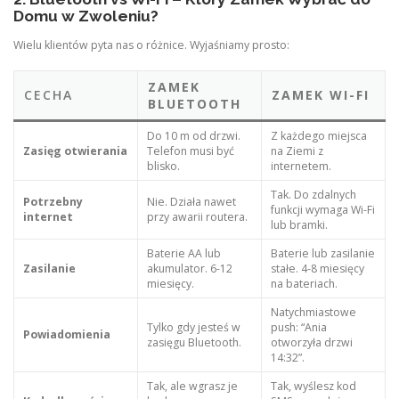
Domu w Zwoleniu?
Wielu klientów pyta nas o różnice. Wyjaśniamy prosto:
ZAMEK
CECHA
ZAMEK WI-FI
BLUETOOTH
Do 10 m od drzwi.
Z każdego miejsca
Zasięg otwierania
Telefon musi być
na Ziemi z
blisko.
internetem.
Tak. Do zdalnych
Potrzebny
Nie. Działa nawet
funkcji wymaga Wi-Fi
internet
przy awarii routera.
lub bramki.
Baterie AA lub
Baterie lub zasilanie
Zasilanie
akumulator. 6-12
stałe. 4-8 miesięcy
miesięcy.
na bateriach.
Natychmiastowe
Tylko gdy jesteś w
push: “Ania
Powiadomienia
zasięgu Bluetooth.
otworzyła drzwi
14:32”.
Tak, ale wgrasz je
Tak, wyślesz kod