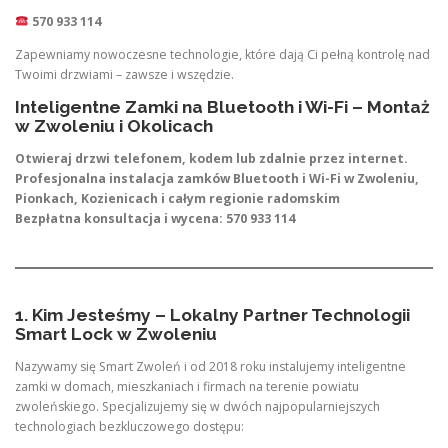
570 933 114
Zapewniamy nowoczesne technologie, które dają Ci pełną kontrolę nad
Twoimi drzwiami – zawsze i wszędzie.
Inteligentne Zamki na Bluetooth i Wi-Fi – Montaż
w Zwoleniu i Okolicach
Otwieraj drzwi telefonem, kodem lub zdalnie przez internet.
Profesjonalna instalacja zamków Bluetooth i Wi-Fi w Zwoleniu,
Pionkach, Kozienicach i całym regionie radomskim
Bezpłatna konsultacja i wycena: 570 933 114
1. Kim Jesteśmy – Lokalny Partner Technologii
Smart Lock w Zwoleniu
Nazywamy się Smart Zwoleń i od 2018 roku instalujemy inteligentne
zamki w domach, mieszkaniach i firmach na terenie powiatu
zwoleńskiego. Specjalizujemy się w dwóch najpopularniejszych
technologiach bezkluczowego dostępu: