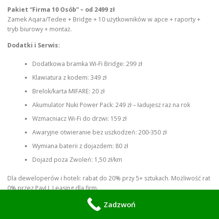
Pakiet “Firma 10 Osób” – od 2499 zł
Zamek Aqara/Tedee + Bridge + 10 użytkowników w apce + raporty +
tryb biurowy + montaż.
Dodatki i Serwis:
Dodatkowa bramka Wi-Fi Bridge: 299 zł
Klawiatura z kodem: 349 zł
Brelok/karta MIFARE: 20 zł
Akumulator Nuki Power Pack: 249 zł – ładujesz raz na rok
Wzmacniacz Wi-Fi do drzwi: 159 zł
Awaryjne otwieranie bez uszkodzeń: 200-350 zł
Wymiana baterii z dojazdem: 80 zł
Dojazd poza Zwoleń: 1,50 zł/km
Dla deweloperów i hoteli: rabat do 20% przy 5+ sztukach. Możliwość rat
0% przez PayU. Leasing dla firm.
Zadzwoń