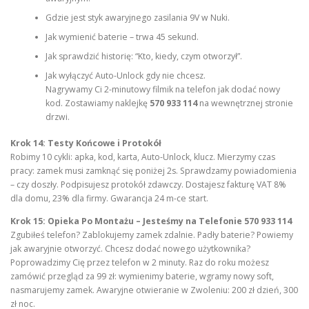
Gdzie jest styk awaryjnego zasilania 9V w Nuki.
Jak wymienić baterie – trwa 45 sekund.
Jak sprawdzić historię: “Kto, kiedy, czym otworzył”.
Jak wyłączyć Auto-Unlock gdy nie chcesz.
Nagrywamy Ci 2-minutowy filmik na telefon jak dodać nowy
kod. Zostawiamy naklejkę
570 933 114
na wewnętrznej stronie
drzwi.
Krok 14: Testy Końcowe i Protokół
Robimy 10 cykli: apka, kod, karta, Auto-Unlock, klucz. Mierzymy czas
pracy: zamek musi zamknąć się poniżej 2s. Sprawdzamy powiadomienia
– czy doszły. Podpisujesz protokół zdawczy. Dostajesz fakturę VAT 8%
dla domu, 23% dla firmy. Gwarancja 24 m-ce start.
Krok 15: Opieka Po Montażu – Jesteśmy na Telefonie 570 933 114
Zgubiłeś telefon? Zablokujemy zamek zdalnie. Padły baterie? Powiemy
jak awaryjnie otworzyć. Chcesz dodać nowego użytkownika?
Poprowadzimy Cię przez telefon w 2 minuty. Raz do roku możesz
zamówić przegląd za 99 zł: wymienimy baterie, wgramy nowy soft,
nasmarujemy zamek. Awaryjne otwieranie w Zwoleniu: 200 zł dzień, 300
zł noc.