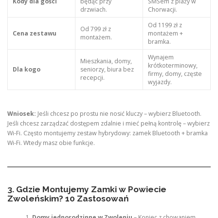
Kody dla gości
będąc przy
SMSem z plaży w
drzwiach.
Chorwacji.
Od 1199 zł z
Od 799 zł z
Cena zestawu
montażem +
montażem.
bramka.
Wynajem
Mieszkania, domy,
krótkoterminowy,
Dla kogo
seniorzy, biura bez
firmy, domy, częste
recepcji.
wyjazdy.
Wniosek:
Jeśli chcesz po prostu nie nosić kluczy – wybierz Bluetooth.
Jeśli chcesz zarządzać dostępem zdalnie i mieć pełną kontrolę – wybierz
Wi-Fi. Często montujemy zestaw hybrydowy: zamek Bluetooth + bramka
Wi-Fi. Wtedy masz obie funkcje.
3. Gdzie Montujemy Zamki w Powiecie
Zwoleńskim? 10 Zastosowań
Domy jednorodzinne w Zwoleniu
– Koniec z chowaniem