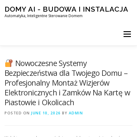
Skip
DOMY AI - BUDOWA I INSTALACJA
to
content
Automatyka, Inteligentne Sterowanie Domem
Menu
HOME
Nowoczesne Systemy
Bezpieczeństwa dla Twojego Domu –
Profesjonalny Montaż Wizjerów
SMART DOM AI – AUTOMATYKA, INTELIGENTNE STEROWA
Elektronicznych i Zamków Na Kartę w
Piastowie i Okolicach
BLOG
KONTAKT
POSTED ON
JUNE 10, 2026
BY
ADMIN