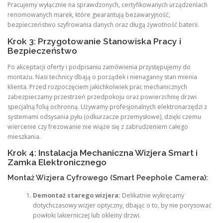
Pracujemy wyłącznie na sprawdzonych, certyfikowanych urządzeniach
renomowanych marek, które gwarantują bezawaryjność,
bezpieczeństwo szyfrowania danych oraz długą żywotność baterii.
Krok 3: Przygotowanie Stanowiska Pracy i
Bezpieczeństwo
Po akceptacji oferty i podpisaniu zamówienia przystępujemy do
montażu. Nasi technicy dbają o porządek i nienaganny stan mienia
klienta. Przed rozpoczęciem jakichkolwiek prac mechanicznych
zabezpieczamy przestrzeń przedpokoju oraz powierzchnię drzwi
specjalną folią ochronną. Używamy profesjonalnych elektronarzędzi z
systemami odsysania pyłu (odkurzacze przemysłowe), dzięki czemu
wiercenie czy frezowanie nie wiąże się z zabrudzeniem całego
mieszkania.
Krok 4: Instalacja Mechaniczna Wizjera Smart i
Zamka Elektronicznego
Montaż Wizjera Cyfrowego (Smart Peephole Camera):
Demontaż starego wizjera:
Delikatnie wykręcamy
dotychczasowy wizjer optyczny, dbając o to, by nie porysować
powłoki lakierniczej lub okleiny drzwi.