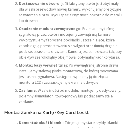
Dostosowanie otworu:
Jeśli fabryczny otwór jest zbyt mały
dla wiązki przewodów nowej kamery, wykonujemy precyzyjne
rozwiercenie przy użyciu specjalistycznych otwornic do metalu
lub drewna.
Osadzenie modułu zewnętrznego:
Przekładamy taśmę
sygnałową przez otwór i mocujemy zewnętrzną kamerę.
Wykorzystujemy fabryczne podkładki uszczelniające, które
zapobiegają przedostawaniu się wilgoci oraz tłumią drgania
podczas trzaskania drzwiami. Kamera jest centrowana tak, aby
obiektyw szerokokątny obejmował optymalny kadr korytarza.
Montaż bazy wewnętrznej:
Po wewnętrznej stronie drzwi
instalujemy stalową płytkę montażową, do której mocowana
jest taśma sygnałowa. Następnie wpinamy ją do złącza
monitora LCD i zatrzaskujemy ekran na uchwycie.
Zasilanie:
W zależności od modelu, montujemy dedykowany,
pojemny akumulator litowo-jonowy lub podłączamy stałe
zasilanie.
Montaż Zamka na Kartę (Key Card Lock):
Demontaż okuć i klamki:
Zdejmujemy stare szyldy, klamki