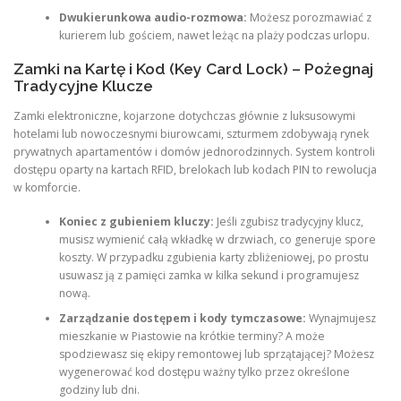
Dwukierunkowa audio-rozmowa:
Możesz porozmawiać z
kurierem lub gościem, nawet leżąc na plaży podczas urlopu.
Zamki na Kartę i Kod (Key Card Lock) – Pożegnaj
Tradycyjne Klucze
Zamki elektroniczne, kojarzone dotychczas głównie z luksusowymi
hotelami lub nowoczesnymi biurowcami, szturmem zdobywają rynek
prywatnych apartamentów i domów jednorodzinnych. System kontroli
dostępu oparty na kartach RFID, brelokach lub kodach PIN to rewolucja
w komforcie.
Koniec z gubieniem kluczy:
Jeśli zgubisz tradycyjny klucz,
musisz wymienić całą wkładkę w drzwiach, co generuje spore
koszty. W przypadku zgubienia karty zbliżeniowej, po prostu
usuwasz ją z pamięci zamka w kilka sekund i programujesz
nową.
Zarządzanie dostępem i kody tymczasowe:
Wynajmujesz
mieszkanie w Piastowie na krótkie terminy? A może
spodziewasz się ekipy remontowej lub sprzątającej? Możesz
wygenerować kod dostępu ważny tylko przez określone
godziny lub dni.