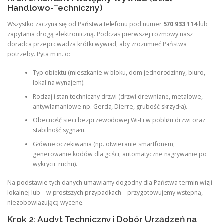
Handlowo-Techniczny)
Wszystko zaczyna się od Państwa telefonu pod numer
570 933 114
lub
zapytania drogą elektroniczną. Podczas pierwszej rozmowy nasz
doradca przeprowadza krótki wywiad, aby zrozumieć Państwa
potrzeby. Pyta m.in. o:
Typ obiektu (mieszkanie w bloku, dom jednorodzinny, biuro,
lokal na wynajem).
Rodzaj i stan techniczny drzwi (drzwi drewniane, metalowe,
antywłamaniowe np. Gerda, Dierre, grubość skrzydła).
Obecność sieci bezprzewodowej Wi-Fi w pobliżu drzwi oraz
stabilność sygnału.
Główne oczekiwania (np. otwieranie smartfonem,
generowanie kodów dla gości, automatyczne nagrywanie po
wykryciu ruchu).
Na podstawie tych danych umawiamy dogodny dla Państwa termin wizji
lokalnej lub – w prostszych przypadkach – przygotowujemy wstępną,
niezobowiązującą wycenę.
Krok 2: Audyt Techniczny i Dobór Urządzeń na