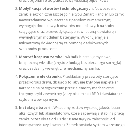
oraz opcjonalnie dotychczasową wkładkę bębenkową.
Modyfikacja otworów technologicznych:
Nowoczesne
zamki elektroniczne (szczególnie typu „Smart Handle” lub zamki
nawierzchniowe/wpuszczane z panelem numerycznym)
wymagają dodatkowych otworów montażowych na śruby
ściągające oraz przewody łączące zewnętrzną klawiaturę z
wewnętrznym modułem bateryjnym. Wykonujemy je z
milimetrową dokładnością za pomocą dedykowanych
szablonów producenta.
Montaż korpusu zamka i wkładki:
Instalujemy nową,
bezpieczną wkładkę (często z funkcją bezpiecznego sprzęgła)
oraz osadzamy wewnętrzne mechanizmy zamka.
Połączenie elektroniki:
Przekładamy przewody sterujące
przez korpus drzwi, dbając o to, aby nie były one napięte ani
narażone na przygniecenie przez elementy mechaniczne.
Łączymy szyld zewnętrzny (z czytnikiem kart RFID i klawiaturą) z
szyldem wewnętrznym.
Instalacja baterii:
Wkładamy zestaw wysokiej jakości baterii
alkalicznych lub akumulatorów, które zapewniają stabilną pracę
zamka przez okres od 10 do 18 miesięcy (w zależności od
intensywności użytkowania). Zamek posiada system wczesnego