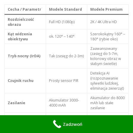
Cecha / Parametr
Modele Standard
Modele Premium
Rozdzielczość
Full HD (1080p)
2K / 4K Ultra HD
obrazu
Kąt widzenia
Szerokokątny 160° –
ok. 120° – 140°
obiektywu
180° (rybie oko)
Zaawansowany
(zasięg do 5-7m,
Tryb nocny (IrDA)
Tak (zasięg do 2-3m)
kolorowy obraz w
słabym świetle)
Detekcja AI
(rozpoznawanie
Czujnik ruchu
Prosty sensor PIR
sylwetki ludzkiej,
eliminacja zwierząt)
Akumulator do 8000
Akumulator 3000-
Zasilanie
mAh lub stałe
4000 mAh
zasilanie
Google Home,
Integracja Smart
Dedykowana
Amazon Alexa,
Zadzwoń
Home
aplikacja
Apple HomeKit