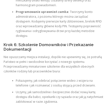
mieszkamy blisko windy). Ustalamy strefy detekcji oraz
harmonogram powiadomień.
Programowanie uprawnień zamka:
Tworzymy konto
administratora, z poziomu którego można zarządzać
dostępem. Kodujemy pierwsze karty zbliżeniowe, breloki RFID
oraz wprowadzamy główne kody PIN. Testujemy poprawność
ryglowania i odryglowywania drzwi przy każdej metodzie
dostępu.
Krok 6: Szkolenie Domowników i Przekazanie
Dokumentacji
Nie opuszczamy miejsca instalacji, dopóki nie upewnimy się, że potrafią
Państwo w pełni i swobodnie korzystać z nowego systemu.
Przeprowadzamy miniaturowe szkolenie dla wszystkich obecnych
członków rodziny lub pracowników biura:
Pokazujemy, jak odebrać połączenie wideo z wizjera na
telefonie i jak rozmawiać z osobą stojącą przed drzwiami.
Uczymy, jak samodzielnie i bezpiecznie dodać nową kartę
dostępu dla babci, opiekunki czy sąsiada oraz jak ją natychmiast
zablokować w razie zgubienia.