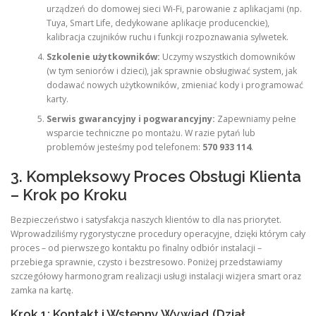
urządzeń do domowej sieci Wi-Fi, parowanie z aplikacjami (np.
Tuya, Smart Life, dedykowane aplikacje producenckie),
kalibracja czujników ruchu i funkcji rozpoznawania sylwetek.
Szkolenie użytkowników:
Uczymy wszystkich domowników
(w tym seniorów i dzieci), jak sprawnie obsługiwać system, jak
dodawać nowych użytkowników, zmieniać kody i programować
karty.
Serwis gwarancyjny i pogwarancyjny:
Zapewniamy pełne
wsparcie techniczne po montażu. W razie pytań lub
problemów jesteśmy pod telefonem:
570 933 114
.
3. Kompleksowy Proces Obsługi Klienta
– Krok po Kroku
Bezpieczeństwo i satysfakcja naszych klientów to dla nas priorytet.
Wprowadziliśmy rygorystyczne procedury operacyjne, dzięki którym cały
proces – od pierwszego kontaktu po finalny odbiór instalacji –
przebiega sprawnie, czysto i bezstresowo. Poniżej przedstawiamy
szczegółowy harmonogram realizacji usługi instalacji wizjera smart oraz
zamka na kartę.
Krok 1: Kontakt i Wstępny Wywiad (Dział