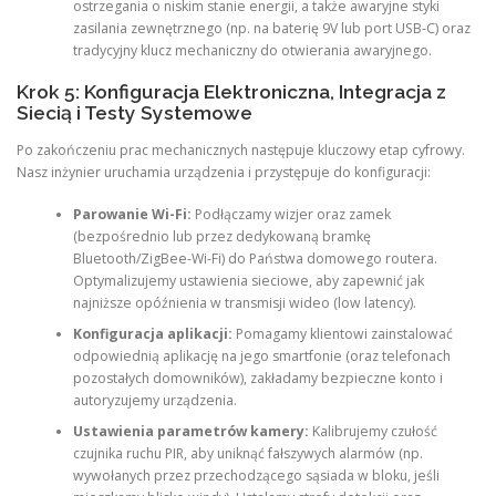
ostrzegania o niskim stanie energii, a także awaryjne styki
zasilania zewnętrznego (np. na baterię 9V lub port USB-C) oraz
tradycyjny klucz mechaniczny do otwierania awaryjnego.
Krok 5: Konfiguracja Elektroniczna, Integracja z
Siecią i Testy Systemowe
Po zakończeniu prac mechanicznych następuje kluczowy etap cyfrowy.
Nasz inżynier uruchamia urządzenia i przystępuje do konfiguracji:
Parowanie Wi-Fi:
Podłączamy wizjer oraz zamek
(bezpośrednio lub przez dedykowaną bramkę
Bluetooth/ZigBee-Wi-Fi) do Państwa domowego routera.
Optymalizujemy ustawienia sieciowe, aby zapewnić jak
najniższe opóźnienia w transmisji wideo (low latency).
Konfiguracja aplikacji:
Pomagamy klientowi zainstalować
odpowiednią aplikację na jego smartfonie (oraz telefonach
pozostałych domowników), zakładamy bezpieczne konto i
autoryzujemy urządzenia.
Ustawienia parametrów kamery:
Kalibrujemy czułość
czujnika ruchu PIR, aby uniknąć fałszywych alarmów (np.
wywołanych przez przechodzącego sąsiada w bloku, jeśli