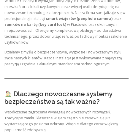
W dobie rosnących wymagań dotyczących bezpieczeństwa domów,
mieszkań oraz lokali użytkowych coraz więcej osób decyduje się na
nowoczesne technologie zabezpieczeń. Nasza firma specjalizuje się w
profesjonalnej instalacji
smart wizjerów (peephole camera)
oraz
zamków na kartę (key card lock)
w Piastowie oraz okolicznych
miejscowościach. Oferujemy kompleksową obsługę – od doradztwa
technicznego, przez dobór urządzeń, aż po fachowy montaż i szkolenie
użytkowników.
Działamy z myślą o bezpieczeństwie, wygodzie i nowoczesnym stylu
życia naszych klientów. Każda instalacja jest wykonywana z najwyższą
precyzją i zgodnie z aktualnymi standardami technologicznymi.
Dlaczego nowoczesne systemy
bezpieczeństwa są tak ważne?
Współczesne zagrożenia wymagają nowoczesnych rozwiązań.
Tradycyjne zamki i klasyczne wizjery często nie zapewniają już
wystarczającego poziomu ochrony. Właśnie dlatego coraz większą
popularność zdobywają: