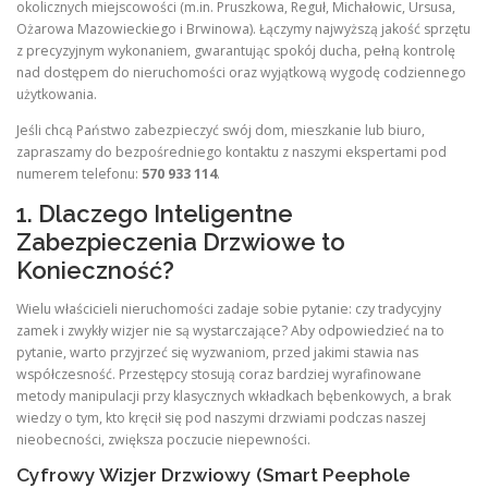
okolicznych miejscowości (m.in. Pruszkowa, Reguł, Michałowic, Ursusa,
Ożarowa Mazowieckiego i Brwinowa). Łączymy najwyższą jakość sprzętu
z precyzyjnym wykonaniem, gwarantując spokój ducha, pełną kontrolę
nad dostępem do nieruchomości oraz wyjątkową wygodę codziennego
użytkowania.
Jeśli chcą Państwo zabezpieczyć swój dom, mieszkanie lub biuro,
zapraszamy do bezpośredniego kontaktu z naszymi ekspertami pod
numerem telefonu:
570 933 114
.
1. Dlaczego Inteligentne
Zabezpieczenia Drzwiowe to
Konieczność?
Wielu właścicieli nieruchomości zadaje sobie pytanie: czy tradycyjny
zamek i zwykły wizjer nie są wystarczające? Aby odpowiedzieć na to
pytanie, warto przyjrzeć się wyzwaniom, przed jakimi stawia nas
współczesność. Przestępcy stosują coraz bardziej wyrafinowane
metody manipulacji przy klasycznych wkładkach bębenkowych, a brak
wiedzy o tym, kto kręcił się pod naszymi drzwiami podczas naszej
nieobecności, zwiększa poczucie niepewności.
Cyfrowy Wizjer Drzwiowy (Smart Peephole