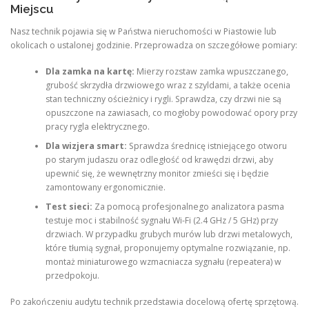
Miejscu
Nasz technik pojawia się w Państwa nieruchomości w Piastowie lub
okolicach o ustalonej godzinie. Przeprowadza on szczegółowe pomiary:
Dla zamka na kartę:
Mierzy rozstaw zamka wpuszczanego,
grubość skrzydła drzwiowego wraz z szyldami, a także ocenia
stan techniczny ościeżnicy i rygli. Sprawdza, czy drzwi nie są
opuszczone na zawiasach, co mogłoby powodować opory przy
pracy rygla elektrycznego.
Dla wizjera smart:
Sprawdza średnicę istniejącego otworu
po starym judaszu oraz odległość od krawędzi drzwi, aby
upewnić się, że wewnętrzny monitor zmieści się i będzie
zamontowany ergonomicznie.
Test sieci:
Za pomocą profesjonalnego analizatora pasma
testuje moc i stabilność sygnału Wi-Fi (2.4 GHz / 5 GHz) przy
drzwiach. W przypadku grubych murów lub drzwi metalowych,
które tłumią sygnał, proponujemy optymalne rozwiązanie, np.
montaż miniaturowego wzmacniacza sygnału (repeatera) w
przedpokoju.
Po zakończeniu audytu technik przedstawia docelową ofertę sprzętową.