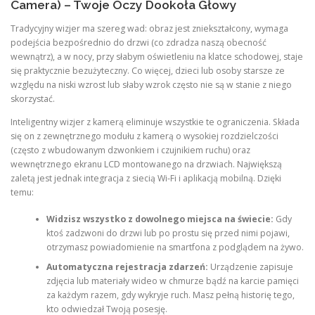
Camera) – Twoje Oczy Dookoła Głowy
Tradycyjny wizjer ma szereg wad: obraz jest zniekształcony, wymaga
podejścia bezpośrednio do drzwi (co zdradza naszą obecność
wewnątrz), a w nocy, przy słabym oświetleniu na klatce schodowej, staje
się praktycznie bezużyteczny. Co więcej, dzieci lub osoby starsze ze
względu na niski wzrost lub słaby wzrok często nie są w stanie z niego
skorzystać.
Inteligentny wizjer z kamerą eliminuje wszystkie te ograniczenia. Składa
się on z zewnętrznego modułu z kamerą o wysokiej rozdzielczości
(często z wbudowanym dzwonkiem i czujnikiem ruchu) oraz
wewnętrznego ekranu LCD montowanego na drzwiach. Największą
zaletą jest jednak integracja z siecią Wi-Fi i aplikacją mobilną. Dzięki
temu:
Widzisz wszystko z dowolnego miejsca na świecie:
Gdy
ktoś zadzwoni do drzwi lub po prostu się przed nimi pojawi,
otrzymasz powiadomienie na smartfona z podglądem na żywo.
Automatyczna rejestracja zdarzeń:
Urządzenie zapisuje
zdjęcia lub materiały wideo w chmurze bądź na karcie pamięci
za każdym razem, gdy wykryje ruch. Masz pełną historię tego,
kto odwiedzał Twoją posesję.