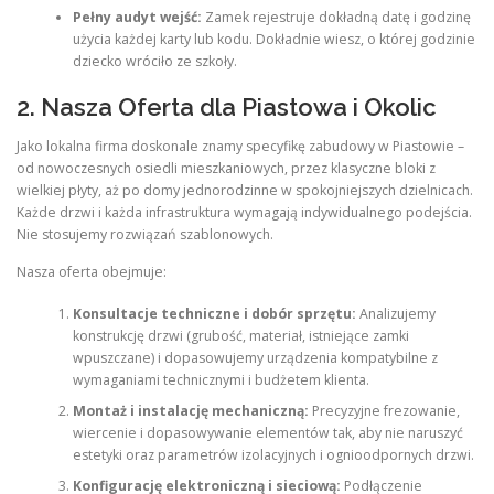
Pełny audyt wejść:
Zamek rejestruje dokładną datę i godzinę
użycia każdej karty lub kodu. Dokładnie wiesz, o której godzinie
dziecko wróciło ze szkoły.
2. Nasza Oferta dla Piastowa i Okolic
Jako lokalna firma doskonale znamy specyfikę zabudowy w Piastowie –
od nowoczesnych osiedli mieszkaniowych, przez klasyczne bloki z
wielkiej płyty, aż po domy jednorodzinne w spokojniejszych dzielnicach.
Każde drzwi i każda infrastruktura wymagają indywidualnego podejścia.
Nie stosujemy rozwiązań szablonowych.
Nasza oferta obejmuje:
Konsultacje techniczne i dobór sprzętu:
Analizujemy
konstrukcję drzwi (grubość, materiał, istniejące zamki
wpuszczane) i dopasowujemy urządzenia kompatybilne z
wymaganiami technicznymi i budżetem klienta.
Montaż i instalację mechaniczną:
Precyzyjne frezowanie,
wiercenie i dopasowywanie elementów tak, aby nie naruszyć
estetyki oraz parametrów izolacyjnych i ognioodpornych drzwi.
Konfigurację elektroniczną i sieciową:
Podłączenie