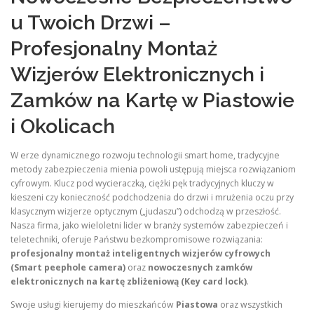
u Twoich Drzwi –
Profesjonalny Montaż
Wizjerów Elektronicznych i
Zamków na Kartę w Piastowie
i Okolicach
W erze dynamicznego rozwoju technologii smart home, tradycyjne
metody zabezpieczenia mienia powoli ustępują miejsca rozwiązaniom
cyfrowym. Klucz pod wycieraczką, ciężki pęk tradycyjnych kluczy w
kieszeni czy konieczność podchodzenia do drzwi i mrużenia oczu przy
klasycznym wizjerze optycznym („judaszu”) odchodzą w przeszłość.
Nasza firma, jako wieloletni lider w branży systemów zabezpieczeń i
teletechniki, oferuje Państwu bezkompromisowe rozwiązania:
profesjonalny montaż inteligentnych wizjerów cyfrowych
(Smart peephole camera)
oraz
nowoczesnych zamków
elektronicznych na kartę zbliżeniową (Key card lock)
.
Swoje usługi kierujemy do mieszkańców
Piastowa
oraz wszystkich