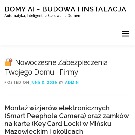
Skip
DOMY AI - BUDOWA I INSTALACJA
to
content
Automatyka, Inteligentne Sterowanie Domem
Menu
HOME
Nowoczesne Zabezpieczenia
Twojego Domu i Firmy
SMART DOM AI – AUTOMATYKA, INTELIGENTNE STEROWA
POSTED ON
JUNE 8, 2026
BY
ADMIN
BLOG
KONTAKT
Montaż wizjerów elektronicznych
(Smart Peephole Camera) oraz zamków
na kartę (Key Card Lock) w Mińsku
Mazowieckim i okolicach