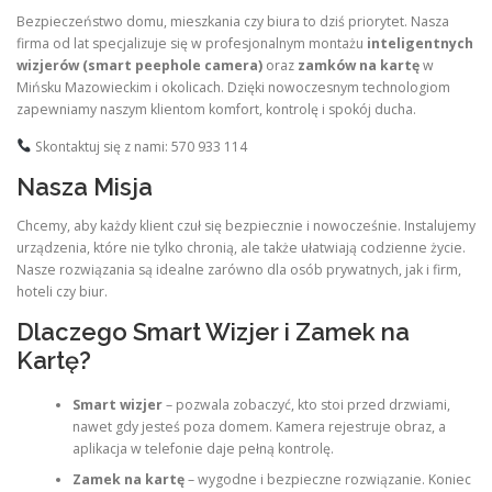
Bezpieczeństwo domu, mieszkania czy biura to dziś priorytet. Nasza
firma od lat specjalizuje się w profesjonalnym montażu
inteligentnych
wizjerów (smart peephole camera)
oraz
zamków na kartę
w
Mińsku Mazowieckim i okolicach. Dzięki nowoczesnym technologiom
zapewniamy naszym klientom komfort, kontrolę i spokój ducha.
Skontaktuj się z nami: 570 933 114
Nasza Misja
Chcemy, aby każdy klient czuł się bezpiecznie i nowocześnie. Instalujemy
urządzenia, które nie tylko chronią, ale także ułatwiają codzienne życie.
Nasze rozwiązania są idealne zarówno dla osób prywatnych, jak i firm,
hoteli czy biur.
Dlaczego Smart Wizjer i Zamek na
Kartę?
Smart wizjer
– pozwala zobaczyć, kto stoi przed drzwiami,
nawet gdy jesteś poza domem. Kamera rejestruje obraz, a
aplikacja w telefonie daje pełną kontrolę.
Zamek na kartę
– wygodne i bezpieczne rozwiązanie. Koniec