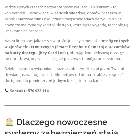
W dzisiejszych czasach bezpieczeństwo nie jest już luksusem – to
konieczność. Coraz więcej właścicieli mieszkań, domów oraz firm w
Mińsku Mazowieckim i okolicznych miejscowościach decyduje się na
nowoczesne systemy kontroli dostępu, które łączą wygodę, technologię
i maksymalną ochronę.
Nasza firma specjalizuje się w profesjonalnym montażu
inteligentnych
wizjerów elektronicznych (Smart Peephole Camera)
oraz
zamków
na karty dostępu (Key Card Lock)
, oferując kompleksową obsługę –
od doradztwa, przez instalację, aż po serwis i konfigurację systemu.
Dzięki naszym rozwiązaniom możesz zobaczyć, kto stoi przed Twoimi
drzwiami, nawet będąc setki kilometrów od domu, a także zarządzać
dostępem do pomieszczeń jednym kliknięciem lub kartą.
Kontakt: 570 933 114
Dlaczego nowoczesne
systemy zabezpieczeń stają