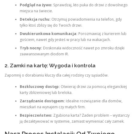
Podgląd na żywo:
Sprawdzaj, kto puka do drzwi z dowolnego
miejsca na świecie.
Detekcja ruchu:
Otrzymuj powiadomienia na telefon, gdy
tylko ktoś zbliży się do Twoich drzwi.
Dwukierunkowa komunikacja:
Porozmawiaj z kurierem lub
gościem, nawet gdy jesteś w pracy lub na wakacjach.
Tryb nocny:
Doskonała widoczność nawet po zmroku dzięki
zaawansowanym diodom IR.
2. Zamki na kartę: Wygoda i kontrola
Zapomnij o dorabianiu kluczy dla całej rodziny czy sąsiadów.
Bezkluczowy dostęp:
Otwieraj drzwi za pomocą eleganckiej
karty zbliżeniowej lub breloka.
Zarządzanie dostępem:
Idealne rozwiązanie dla domów,
mieszkań na wynajem czy małych firm.
Bezpieczeństwo:
Zgubiona karta? Żaden problem – wystarczy
ją dezaktywować w systemie, zamiast wymieniać cały zamek.
Nasz Proces Instalacji: Od Twojego