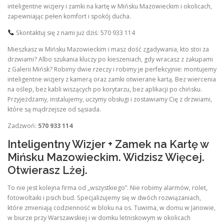
inteligentne wizjery i zamki na kartę w Mińsku Mazowieckim i okolicach,
zapewniając pełen komfort i spokój ducha.
Skontaktuj się z nami już dziś: 570 933 114
Mieszkasz w Mińsku Mazowieckim i masz dość zgadywania, kto stoi za
drzwiami? Albo szukania kluczy po kieszeniach, gdy wracasz z zakupami
z Galerii Mińsk? Robimy dwie rzeczy i robimy je perfekcyjnie: montujemy
inteligentne wizjery z kamerą oraz zamki otwierane kartą. Bez wiercenia
na oślep, bez kabli wiszących po korytarzu, bez aplikacji po chińsku.
Przyjeżdżamy, instalujemy, uczymy obsługi i zostawiamy Cię z drzwiami,
które są mądrzejsze od sąsiada.
Zadzwoń:
570 933 114
Inteligentny Wizjer + Zamek na Kartę w
Mińsku Mazowieckim. Widzisz Więcej.
Otwierasz Lżej.
To nie jest kolejna firma od „wszystkiego”. Nie robimy alarmów, rolet,
fotowoltaiki i psich bud. Specjalizujemy się w dwóch rozwiązaniach,
które zmieniają codzienność w bloku na os. Tuwima, w domu w Janowie,
w biurze przy Warszawskiej i w domku letniskowym w okolicach