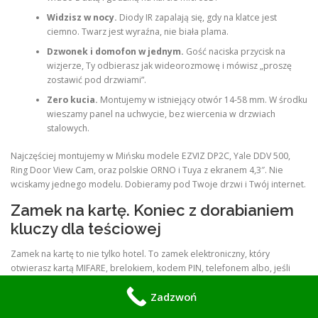
Widzisz w nocy.
Diody IR zapalają się, gdy na klatce jest
ciemno. Twarz jest wyraźna, nie biała plama.
Dzwonek i domofon w jednym.
Gość naciska przycisk na
wizjerze, Ty odbierasz jak wideorozmowę i mówisz „proszę
zostawić pod drzwiami”.
Zero kucia.
Montujemy w istniejący otwór 14-58 mm. W środku
wieszamy panel na uchwycie, bez wiercenia w drzwiach
stalowych.
Najczęściej montujemy w Mińsku modele EZVIZ DP2C, Yale DDV 500,
Ring Door View Cam, oraz polskie ORNO i Tuya z ekranem 4,3″. Nie
wciskamy jednego modelu. Dobieramy pod Twoje drzwi i Twój internet.
Zamek na kartę. Koniec z dorabianiem
kluczy dla teściowej
Zamek na kartę to nie tylko hotel. To zamek elektroniczny, który
otwierasz kartą MIFARE, brelokiem, kodem PIN, telefonem albo, jeśli
chcesz, dalej zwykłym kluczem awaryjnym.
Zadzwoń
Dlaczego mieszkańcy Mińska to kochają: