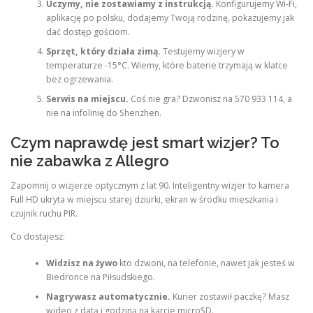
Uczymy, nie zostawiamy z instrukcją.
Konfigurujemy Wi-Fi,
aplikację po polsku, dodajemy Twoją rodzinę, pokazujemy jak
dać dostęp gościom.
Sprzęt, który działa zimą.
Testujemy wizjery w
temperaturze -15°C. Wiemy, które baterie trzymają w klatce
bez ogrzewania.
Serwis na miejscu.
Coś nie gra? Dzwonisz na 570 933 114, a
nie na infolinię do Shenzhen.
Czym naprawdę jest smart wizjer? To
nie zabawka z Allegro
Zapomnij o wizjerze optycznym z lat 90. Inteligentny wizjer to kamera
Full HD ukryta w miejscu starej dziurki, ekran w środku mieszkania i
czujnik ruchu PIR.
Co dostajesz:
Widzisz na żywo
kto dzwoni, na telefonie, nawet jak jesteś w
Biedronce na Piłsudskiego.
Nagrywasz automatycznie.
Kurier zostawił paczkę? Masz
wideo z datą i godziną na karcie microSD.