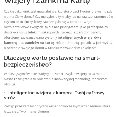
Wizjery i Zamki na Kartę
Czy kiedykolwiek zastanawiałeś się, kto stoi przed Twoimi drzwiami, gdy
nie ma Cię w domu? Czy marzyłeś o tym, aby raz na zawsze zapomnieć o
ciężkim pęku kluczy, który zawsze gubi się w torbie? Twoje
bezpieczeństwo i wygoda są dla nas priorytetem. Jako profesjonalny
dostawca usług telekomunikacyjnych i zabezpieczeń domowych,
oferujemy zaawansowane systemy
inteligentnych wizjerów z
kamerą
oraz
zamków na kartę
, które odmienią sposób, w jaki myślisz
o ochronie swojego domu w Mińsku Mazowieckim i okolicach.
Dlaczego warto postawić na smart-
bezpieczeństwo?
W dzisiejszym świecie tradycyjne zamki i zwykłe wizjery to za mało.
Nasze rozwiązania to połączenie innowacyjnej technologii z prostotą
obsługi.
1. Inteligentne wizjery z kamerą: Twój cyfrowy
stróż
Zastąp przestarzały optyczny wizjer nowoczesnym urządzeniem, które
łączy się z Twoim smartfonem.