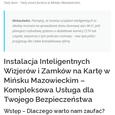
Twój dom – Twój smart-forteca w Mińsku Mazowieckim.
Wskazówka:
Pamiętaj, że montaż urządzeń inteligentnych to
idealny moment na sprawdzenie stanu domowej sieci Wi-Fi. Jeśli
planujesz rozbudowę systemu o dodatkowe kamery CCTV lub
czujniki, wspomnij o tym podczas rozmowy – nasi specjaliści
przygotują dla Ciebie kompleksową ofertę.
Instalacja Inteligentnych
Wizjerów i Zamków na Kartę w
Mińsku Mazowieckim –
Kompleksowa Usługa dla
Twojego Bezpieczeństwa
Wstęp – Dlaczego warto nam zaufać?