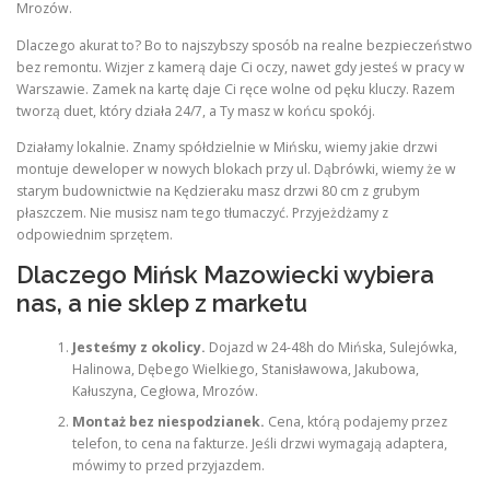
Mrozów.
Dlaczego akurat to? Bo to najszybszy sposób na realne bezpieczeństwo
bez remontu. Wizjer z kamerą daje Ci oczy, nawet gdy jesteś w pracy w
Warszawie. Zamek na kartę daje Ci ręce wolne od pęku kluczy. Razem
tworzą duet, który działa 24/7, a Ty masz w końcu spokój.
Działamy lokalnie. Znamy spółdzielnie w Mińsku, wiemy jakie drzwi
montuje deweloper w nowych blokach przy ul. Dąbrówki, wiemy że w
starym budownictwie na Kędzieraku masz drzwi 80 cm z grubym
płaszczem. Nie musisz nam tego tłumaczyć. Przyjeżdżamy z
odpowiednim sprzętem.
Dlaczego Mińsk Mazowiecki wybiera
nas, a nie sklep z marketu
Jesteśmy z okolicy.
Dojazd w 24-48h do Mińska, Sulejówka,
Halinowa, Dębego Wielkiego, Stanisławowa, Jakubowa,
Kałuszyna, Cegłowa, Mrozów.
Montaż bez niespodzianek.
Cena, którą podajemy przez
telefon, to cena na fakturze. Jeśli drzwi wymagają adaptera,
mówimy to przed przyjazdem.