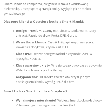
Smart Handle to kompletna, elegancka klamka z wbudowaną
elektroniką. Zastępuje całą starą klamkę. Wygląda jak z hotelu 5-
gwiazdkowego.
Dlaczego klienci w Ostrołęce kochają Smart Klamki:
Design Premium
: Czarny mat, złoto szczotkowane, szary
antracyt. Pasuje do drzwi Porta, DRE, Gerda.
Wszystko w klamce
: Czytnik linii papilarnych na rączce,
klawiatura dotykowa, czytnik kart RFID.
Klasa IP65
: Deszcz, śnieg w Kadzidle czy mróz -20°C w
Myszyńcu? Działa.
Klucz awaryjny ukryty
: W razie czego otworzysz tradycyjnie.
Wkładka schowana pod zaślepką.
Antypaniczna
: Od środka zawsze otworzysz jednym
naciśnięciem klamki. Wymóg PPOŻ dla firm.
Smart Lock vs Smart Handle – Co wybrać?
Wynajmujesz mieszkanie?
Wybierz Smart Lock nakładkowy.
Zdejmiesz go przy wyprowadzce bez śladu.