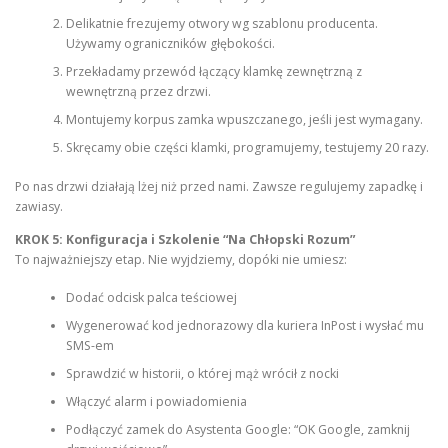
Delikatnie frezujemy otwory wg szablonu producenta.
Używamy ograniczników głębokości.
Przekładamy przewód łączący klamkę zewnętrzną z
wewnętrzną przez drzwi.
Montujemy korpus zamka wpuszczanego, jeśli jest wymagany.
Skręcamy obie części klamki, programujemy, testujemy 20 razy.
Po nas drzwi działają lżej niż przed nami. Zawsze regulujemy zapadkę i
zawiasy.
KROK 5: Konfiguracja i Szkolenie “Na Chłopski Rozum”
To najważniejszy etap. Nie wyjdziemy, dopóki nie umiesz:
Dodać odcisk palca teściowej
Wygenerować kod jednorazowy dla kuriera InPost i wysłać mu
SMS-em
Sprawdzić w historii, o której mąż wrócił z nocki
Włączyć alarm i powiadomienia
Podłączyć zamek do Asystenta Google: “OK Google, zamknij