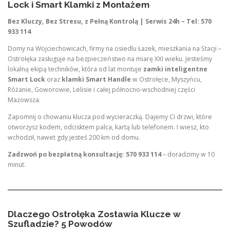
Lock i Smart Klamki z Montażem
Bez Kluczy, Bez Stresu, z Pełną Kontrolą | Serwis 24h – Tel: 570
933 114
Domy na Wojciechowicach, firmy na osiedlu Łazek, mieszkania na Stacji –
Ostrołęka zasługuje na bezpieczeństwo na miarę XXI wieku. Jesteśmy
lokalną ekipą techników, która od lat montuje
zamki inteligentne
Smart Lock
oraz
klamki Smart Handle
w Ostrołęce, Myszyńcu,
Różanie, Goworowie, Lelisie i całej północno-wschodniej części
Mazowsza.
Zapomnij o chowaniu klucza pod wycieraczką. Dajemy Ci drzwi, które
otworzysz kodem, odcisktem palca, kartą lub telefonem. I wiesz, kto
wchodził, nawet gdy jesteś 200 km od domu.
Zadzwoń po bezpłatną konsultację: 570 933 114
– doradzimy w 10
minut.
Dlaczego Ostrołęka Zostawia Klucze w
Szufladzie? 5 Powodów