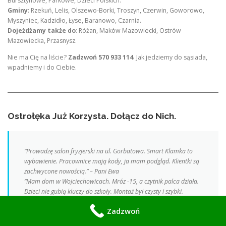
Bursztynowe, Parkowe, Dzieci Polskich.
Gminy
: Rzekuń, Lelis, Olszewo-Borki, Troszyn, Czerwin, Goworowo,
Myszyniec, Kadzidło, Łyse, Baranowo, Czarnia.
Dojeżdżamy także do
: Różan, Maków Mazowiecki, Ostrów
Mazowiecka, Przasnysz.
Nie ma Cię na liście?
Zadzwoń 570 933 114
. Jak jedziemy do sąsiada,
wpadniemy i do Ciebie.
Ostrołęka Już Korzysta. Dołącz do Nich.
“Prowadzę salon fryzjerski na ul. Gorbatowa. Smart Klamka to
wybawienie. Pracownice mają kody, ja mam podgląd. Klientki są
zachwycone nowością.” – Pani Ewa
“Mam dom w Wojciechowicach. Mróz -15, a czytnik palca działa.
Dzieci nie gubią kluczy do szkoły. Montaż był czysty i szybki.
Polecam tych Panów.” – Pan Tomasz
Zadzwoń
“Wynajmuję 2 kawalerki na Stacji. Kody dla najemców zmieniam z
telefonu. Koniec z przekazywaniem kluczy o 23:00.” – Inwestor