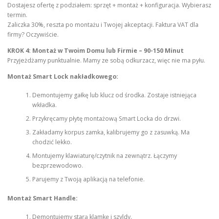
Dostajesz ofertę z podziałem: sprzęt + montaż + konfiguracja. Wybierasz
termin.
Zaliczka 30%, reszta po montażu i Twojej akceptacji. Faktura VAT dla
firmy? Oczywiście.
KROK 4: Montaż w Twoim Domu lub Firmie – 90-150 Minut
Przyjeżdżamy punktualnie. Mamy ze sobą odkurzacz, więc nie ma pyłu.
Montaż Smart Lock nakładkowego:
Demontujemy gałkę lub klucz od środka. Zostaje istniejąca
wkładka.
Przykręcamy płytę montażową Smart Locka do drzwi.
Zakładamy korpus zamka, kalibrujemy go z zasuwką. Ma
chodzić lekko.
Montujemy klawiaturę/czytnik na zewnątrz. Łączymy
bezprzewodowo.
Parujemy z Twoją aplikacją na telefonie.
Montaż Smart Handle:
Demontujemy starą klamkę i szyldy.