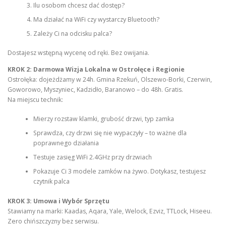
Ilu osobom chcesz dać dostęp?
Ma działać na WiFi czy wystarczy Bluetooth?
Zależy Ci na odcisku palca?
Dostajesz wstępną wycenę od ręki. Bez owijania.
KROK 2: Darmowa Wizja Lokalna w Ostrołęce i Regionie
Ostrołęka: dojeżdżamy w 24h. Gmina Rzekuń, Olszewo-Borki, Czerwin,
Goworowo, Myszyniec, Kadzidło, Baranowo – do 48h. Gratis.
Na miejscu technik:
Mierzy rozstaw klamki, grubość drzwi, typ zamka
Sprawdza, czy drzwi się nie wypaczyły – to ważne dla
poprawnego działania
Testuje zasięg WiFi 2.4GHz przy drzwiach
Pokazuje Ci 3 modele zamków na żywo. Dotykasz, testujesz
czytnik palca
KROK 3: Umowa i Wybór Sprzętu
Stawiamy na marki: Kaadas, Aqara, Yale, Welock, Ezviz, TTLock, Hiseeu.
Zero chińszczyzny bez serwisu.