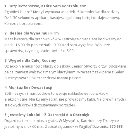
1. Bezpieczeństwo, Które Sam Kontrolujesz
Zgubiłeś klucze? Kiedyś wymiana wkładek i 5 kompletów dla rodziny.
Dziś: 30 sekund w aplikacji, kasujesz zgubioną kartę i dodajesz nową.
Koniec z dorabianiem.
2. Idealne dla Wynajmu i Firm
Masz kwaterę dla pracowników w Ostrołęce? Nadajesz kod ważny od
piątku 16:00 do poniedziałku 9:00. Kod sam wygaśnie. W biurze
sprawdzisz, czy magazynier był już o 6:00.
3. Wygoda dla Całej Rodziny
Dziecko nie musi nosić kluczy do szkoły. Senior otworzy drzwi odcisktem
palca, zamiast walczyć z małym kluczykiem. Wracasz z zakupami z Galerii
Bursztynowa? Otwierasz drzwi małym palcem.
4. Montaż Bez Dewastacji
80% naszych Smart Locków to wersje nakładkowe lub wkładki
elektroniczne. Nie kujemy ścian, nie prowadzimy kabli. Na drewnianych i
stalowych drzwiach zostawiamy porządek.
5. Jesteśmy Lokalni – Z Ostrołęki dla Ostrołęki
Dojazd na terenie miasta gratis. W Myszyńcu, Kadzidle czy Troszynie
jesteśmy w max 60 min. Zepsuł się zamek w Wigilię? Dzwonisz
570 933