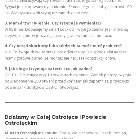
Nasze zamki używają szyfrowania AES-128, tego samego co banki.
Sygnał jest kodowany dynamicznie. Złamanie go zajęłoby hakerowi 100
lat. Włamywacz woli szybę niż zamek z alarmem.
3. Mam drzwi 10-letnie. Czy trzeba je wymieniać?
W 95% nie. Dopasujemy Smart Lock do Twojego zamka. Jeśli drzwi są
krzywe, najpierw je wyregulujemy gratis w ramach montażu.
4. Czy urząd skarbowy lub spółdzielnia może mieć problem?
Nie. To Twoje drzwi. Montaż jest odwracalny. Dla spółdzielni na Stacji
mamy gotowe pismo, że montaż nie narusza konstrukcji drzwi.
5. Jak długo trzymają baterie i co jak padną?
Ok. 10-12 miesięcy przy 10 otwarciach dziennie. Zamek piszczy i wysyła
powiadomienie 200 otwarć przed końcem. Jak zapomnisz, przyłożysz
powerbank do styków USB-C i otworzysz.
Działamy w Całej Ostrołęce i Powiecie
Ostrołęckim
Miasto Ostrołęka
: Centrum, Stacja, Wojciechowice, Łazek, Pomian,