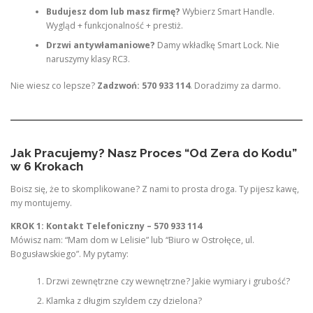
Budujesz dom lub masz firmę?
Wybierz Smart Handle.
Wygląd + funkcjonalność + prestiż.
Drzwi antywłamaniowe?
Damy wkładkę Smart Lock. Nie
naruszymy klasy RC3.
Nie wiesz co lepsze?
Zadzwoń: 570 933 114
. Doradzimy za darmo.
Jak Pracujemy? Nasz Proces “Od Zera do Kodu”
w 6 Krokach
Boisz się, że to skomplikowane? Z nami to prosta droga. Ty pijesz kawę,
my montujemy.
KROK 1: Kontakt Telefoniczny – 570 933 114
Mówisz nam: “Mam dom w Lelisie” lub “Biuro w Ostrołęce, ul.
Bogusławskiego”. My pytamy:
Drzwi zewnętrzne czy wewnętrzne? Jakie wymiary i grubość?
Klamka z długim szyldem czy dzielona?