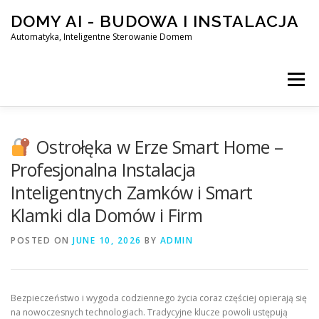
Skip
DOMY AI - BUDOWA I INSTALACJA
to
content
Automatyka, Inteligentne Sterowanie Domem
Menu
HOME
Ostrołęka w Erze Smart Home –
Profesjonalna Instalacja
Inteligentnych Zamków i Smart
SMART DOM AI – AUTOMATYKA, INTELIGENTNE STEROWA
Klamki dla Domów i Firm
POSTED ON
BLOG
JUNE 10, 2026
KONTAKT
BY
ADMIN
Bezpieczeństwo i wygoda codziennego życia coraz częściej opierają się
na nowoczesnych technologiach. Tradycyjne klucze powoli ustępują