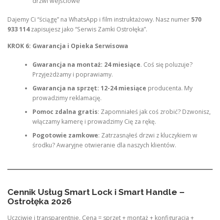
drzwi wejściowe”
Dajemy Ci “ściągę” na WhatsApp i film instruktażowy. Nasz numer
570
933 114
zapisujesz jako “Serwis Zamki Ostrołęka”.
KROK 6: Gwarancja i Opieka Serwisowa
Gwarancja na montaż: 24 miesiące
. Coś się poluzuje?
Przyjeżdżamy i poprawiamy.
Gwarancja na sprzęt: 12-24 miesiące
producenta. My
prowadzimy reklamację.
Pomoc zdalna gratis
: Zapomniałeś jak coś zrobić? Dzwonisz,
włączamy kamerę i prowadzimy Cię za rękę.
Pogotowie zamkowe
: Zatrzasnąłeś drzwi z kluczykiem w
środku? Awaryjne otwieranie dla naszych klientów.
Cennik Usług Smart Lock i Smart Handle –
Ostrołęka 2026
Uczciwie i transparentnie. Cena = sprzęt + montaż + konfiguracja +