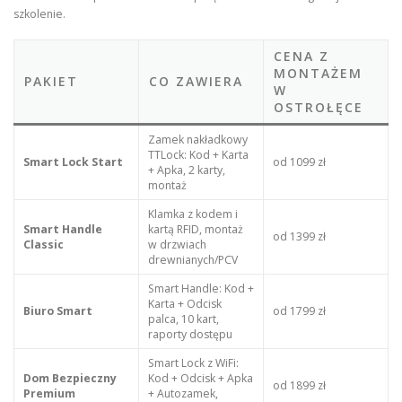
szkolenie.
CENA Z
MONTAŻEM
PAKIET
CO ZAWIERA
W
OSTROŁĘCE
Zamek nakładkowy
TTLock: Kod + Karta
Smart Lock Start
od 1099 zł
+ Apka, 2 karty,
montaż
Klamka z kodem i
Smart Handle
kartą RFID, montaż
od 1399 zł
Classic
w drzwiach
drewnianych/PCV
Smart Handle: Kod +
Karta + Odcisk
Biuro Smart
od 1799 zł
palca, 10 kart,
raporty dostępu
Smart Lock z WiFi:
Dom Bezpieczny
Kod + Odcisk + Apka
od 1899 zł
Premium
+ Autozamek,