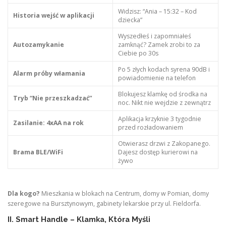
Widzisz: “Ania – 15:32 – Kod
Historia wejść w aplikacji
dziecka”
Wyszedłeś i zapomniałeś
Autozamykanie
zamknąć? Zamek zrobi to za
Ciebie po 30s
Po 5 złych kodach syrena 90dB i
Alarm próby włamania
powiadomienie na telefon
Blokujesz klamkę od środka na
Tryb “Nie przeszkadzać”
noc. Nikt nie wejdzie z zewnątrz
Aplikacja krzyknie 3 tygodnie
Zasilanie: 4xAA na rok
przed rozładowaniem
Otwierasz drzwi z Zakopanego.
Brama BLE/WiFi
Dajesz dostęp kurierowi na
żywo
Dla kogo?
Mieszkania w blokach na Centrum, domy w Pomian, domy
szeregowe na Bursztynowym, gabinety lekarskie przy ul. Fieldorfa.
II. Smart Handle – Klamka, Która Myśli