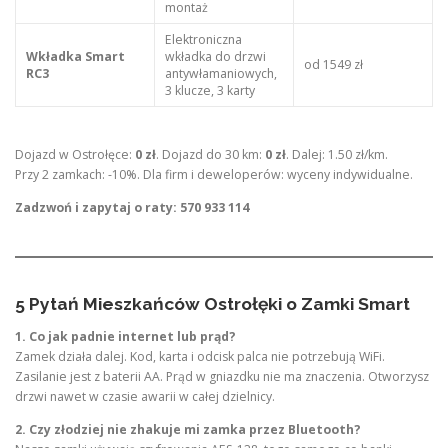
montaż
Elektroniczna
Wkładka Smart
wkładka do drzwi
od 1549 zł
RC3
antywłamaniowych,
3 klucze, 3 karty
Dojazd w Ostrołęce:
0 zł
. Dojazd do 30 km:
0 zł
. Dalej: 1.50 zł/km.
Przy 2 zamkach: -10%. Dla firm i deweloperów: wyceny indywidualne.
Zadzwoń i zapytaj o raty: 570 933 114
5 Pytań Mieszkańców Ostrołęki o Zamki Smart
1. Co jak padnie internet lub prąd?
Zamek działa dalej. Kod, karta i odcisk palca nie potrzebują WiFi.
Zasilanie jest z baterii AA. Prąd w gniazdku nie ma znaczenia. Otworzysz
drzwi nawet w czasie awarii w całej dzielnicy.
2. Czy złodziej nie zhakuje mi zamka przez Bluetooth?