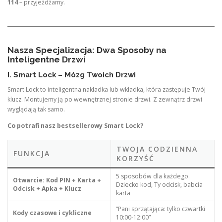
114
– przyjeżdżamy.
Nasza Specjalizacja: Dwa Sposoby na
Inteligentne Drzwi
I. Smart Lock – Mózg Twoich Drzwi
Smart Lock to inteligentna nakładka lub wkładka, która zastępuje Twój
klucz. Montujemy ją po wewnętrznej stronie drzwi. Z zewnątrz drzwi
wyglądają tak samo.
Co potrafi nasz bestsellerowy Smart Lock?
TWOJA CODZIENNA
FUNKCJA
KORZYŚĆ
5 sposobów dla każdego.
Otwarcie: Kod PIN + Karta +
Dziecko kod, Ty odcisk, babcia
Odcisk + Apka + Klucz
karta
“Pani sprzątająca: tylko czwartki
Kody czasowe i cykliczne
10:00-12:00”