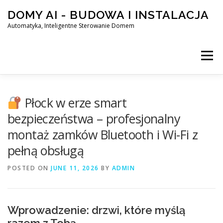
Skip
DOMY AI - BUDOWA I INSTALACJA
to
content
Automatyka, Inteligentne Sterowanie Domem
Menu
HOME
Płock w erze smart
bezpieczeństwa – profesjonalny
montaż zamków Bluetooth i Wi-Fi z
SMART DOM AI – AUTOMATYKA, INTELIGENTNE STEROWA
pełną obsługą
POSTED ON
BLOG
JUNE 11, 2026
KONTAKT
BY
ADMIN
Wprowadzenie: drzwi, które myślą