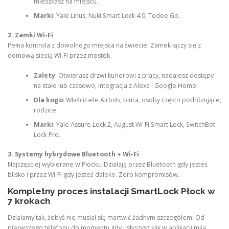
mieszkasz na miejscu.
Marki
: Yale Linus, Nuki Smart Lock 4.0, Tedee Go.
2. Zamki Wi-Fi
Pełna kontrola z dowolnego miejsca na świecie. Zamek łączy się z
domową siecią Wi-Fi przez mostek.
Zalety
: Otwierasz drzwi kurierowi z pracy, nadajesz dostępy
na stałe lub czasowo, integracja z Alexa i Google Home.
Dla kogo
: Właściciele Airbnb, biura, osoby często podróżujące,
rodzice.
Marki
: Yale Assure Lock 2, August Wi-Fi Smart Lock, SwitchBot
Lock Pro.
3. Systemy hybrydowe Bluetooth + Wi-Fi
Najczęściej wybierane w Płocku. Działają przez Bluetooth gdy jesteś
blisko i przez Wi-Fi gdy jesteś daleko. Zero kompromisów.
Kompletny proces instalacji SmartLock Płock w
7 krokach
Działamy tak, żebyś nie musiał się martwić żadnym szczegółem. Od
pierwszego telefonu do momentu gdy usłyszysz klik w aplikacji mija