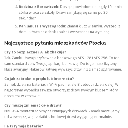
Rodzina z Borowiczek
: Dostają powiadomienie gdy 10-letnia
córka wraca ze szkoły. Drzwi zamykają się same po 30
sekundach.
Pan Janusz z Wyszogrodu
: Złamał klucz w zamku. Wyszedł z
domu używając odcisku palca i wezwał nas na wymianę.
Najczęstsze pytania mieszkańców Płocka
Czy to bezpieczne? A jak zhakują?
Tak. Zamki używają szyfrowania bankowego AES-128 i AES-256. To ten
sam standard co w Twojej aplikacji bankowej. Do tego masz fizyczny
klucz awaryjny. Hakerowi łatwiej wyważyć drzwi niż złamać szyfrowanie.
Co jak zabraknie prądu lub Internetu?
Zamek działa na bateriach. Wi-Fi padnie, ale Bluetooth działa dalej. W
najgorszym wypadku zawsze otworzysz drzwi zwykłym kluczem który
dostajesz w zestawie.
Czy muszę zmieniać całe drzwi?
Nie. 95% montażu robimy na istniejących drzwiach. Zamek montujemy
od wewnątrz, więc z klatki schodowej drzwi wyglądają normalnie.
Ile trzymają baterie?