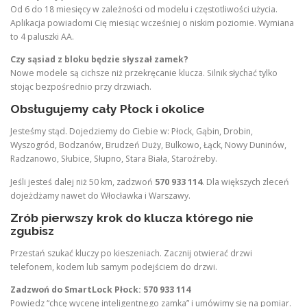
Od 6 do 18 miesięcy w zależności od modelu i częstotliwości użycia.
Aplikacja powiadomi Cię miesiąc wcześniej o niskim poziomie. Wymiana
to 4 paluszki AA.
Czy sąsiad z bloku będzie słyszał zamek?
Nowe modele są cichsze niż przekręcanie klucza. Silnik słychać tylko
stojąc bezpośrednio przy drzwiach.
Obsługujemy cały Płock i okolice
Jesteśmy stąd. Dojedziemy do Ciebie w: Płock, Gąbin, Drobin,
Wyszogród, Bodzanów, Brudzeń Duży, Bulkowo, Łąck, Nowy Duninów,
Radzanowo, Słubice, Słupno, Stara Biała, Staroźreby.
Jeśli jesteś dalej niż 50 km, zadzwoń
570 933 114
. Dla większych zleceń
dojeżdżamy nawet do Włocławka i Warszawy.
Zrób pierwszy krok do klucza którego nie
zgubisz
Przestań szukać kluczy po kieszeniach. Zacznij otwierać drzwi
telefonem, kodem lub samym podejściem do drzwi.
Zadzwoń do SmartLock Płock: 570 933 114
Powiedz “chcę wycenę inteligentnego zamka” i umówimy się na pomiar.