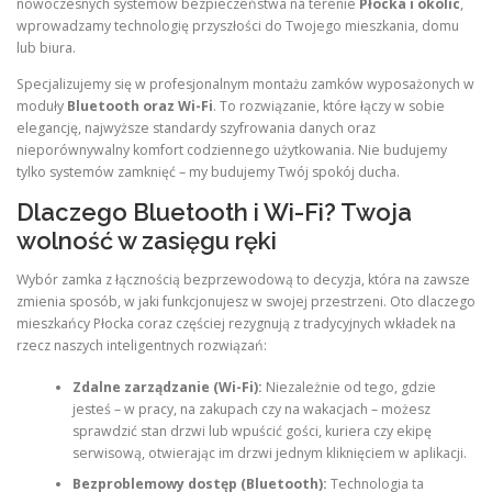
nowoczesnych systemów bezpieczeństwa na terenie
Płocka i okolic
,
wprowadzamy technologię przyszłości do Twojego mieszkania, domu
lub biura.
Specjalizujemy się w profesjonalnym montażu zamków wyposażonych w
moduły
Bluetooth oraz Wi-Fi
. To rozwiązanie, które łączy w sobie
elegancję, najwyższe standardy szyfrowania danych oraz
nieporównywalny komfort codziennego użytkowania. Nie budujemy
tylko systemów zamknięć – my budujemy Twój spokój ducha.
Dlaczego Bluetooth i Wi-Fi? Twoja
wolność w zasięgu ręki
Wybór zamka z łącznością bezprzewodową to decyzja, która na zawsze
zmienia sposób, w jaki funkcjonujesz w swojej przestrzeni. Oto dlaczego
mieszkańcy Płocka coraz częściej rezygnują z tradycyjnych wkładek na
rzecz naszych inteligentnych rozwiązań:
Zdalne zarządzanie (Wi-Fi):
Niezależnie od tego, gdzie
jesteś – w pracy, na zakupach czy na wakacjach – możesz
sprawdzić stan drzwi lub wpuścić gości, kuriera czy ekipę
serwisową, otwierając im drzwi jednym kliknięciem w aplikacji.
Bezproblemowy dostęp (Bluetooth):
Technologia ta