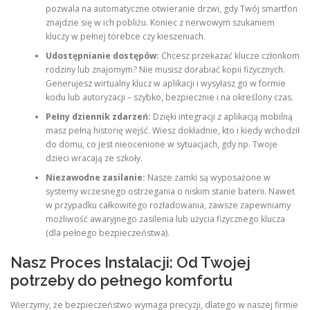
pozwala na automatyczne otwieranie drzwi, gdy Twój smartfon
znajdzie się w ich pobliżu. Koniec z nerwowym szukaniem
kluczy w pełnej torebce czy kieszeniach.
Udostępnianie dostępów:
Chcesz przekazać klucze członkom
rodziny lub znajomym? Nie musisz dorabiać kopii fizycznych.
Generujesz wirtualny klucz w aplikacji i wysyłasz go w formie
kodu lub autoryzacji – szybko, bezpiecznie i na określony czas.
Pełny dziennik zdarzeń:
Dzięki integracji z aplikacją mobilną
masz pełną historię wejść. Wiesz dokładnie, kto i kiedy wchodził
do domu, co jest nieocenione w sytuacjach, gdy np. Twoje
dzieci wracają ze szkoły.
Niezawodne zasilanie:
Nasze zamki są wyposażone w
systemy wczesnego ostrzegania o niskim stanie baterii. Nawet
w przypadku całkowitego rozładowania, zawsze zapewniamy
możliwość awaryjnego zasilenia lub użycia fizycznego klucza
(dla pełnego bezpieczeństwa).
Nasz Proces Instalacji: Od Twojej
potrzeby do pełnego komfortu
Wierzymy, że bezpieczeństwo wymaga precyzji, dlatego w naszej firmie