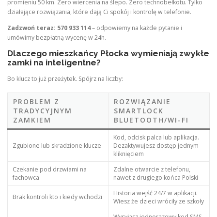
promieniu 50 km. Zero wiercenia na ślepo. Zero technobełkotu. Tylko
działające rozwiązania, które dają Ci spokój i kontrolę w telefonie.
Zadzwoń teraz: 570 933 114
– odpowiemy na każde pytanie i
umówimy bezpłatną wycenę w 24h.
Dlaczego mieszkańcy Płocka wymieniają zwykłe
zamki na inteligentne?
Bo klucz to już przeżytek. Spójrz na liczby:
PROBLEM Z
ROZWIĄZANIE
TRADYCYJNYM
SMARTLOCK
ZAMKIEM
BLUETOOTH/WI-FI
Kod, odcisk palca lub aplikacja.
Zgubione lub skradzione klucze
Dezaktywujesz dostęp jednym
kliknięciem
Czekanie pod drzwiami na
Zdalne otwarcie z telefonu,
fachowca
nawet z drugiego końca Polski
Historia wejść 24/7 w aplikacji.
Brak kontroli kto i kiedy wchodzi
Wiesz że dzieci wróciły ze szkoły
Wysyłasz jednorazowy kod SMS-