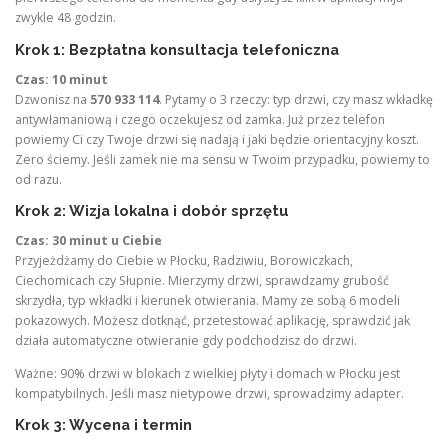
zwykle 48 godzin.
Krok 1: Bezpłatna konsultacja telefoniczna
Czas: 10 minut
Dzwonisz na
570 933 114
. Pytamy o 3 rzeczy: typ drzwi, czy masz wkładkę
antywłamaniową i czego oczekujesz od zamka. Już przez telefon
powiemy Ci czy Twoje drzwi się nadają i jaki będzie orientacyjny koszt.
Zero ściemy. Jeśli zamek nie ma sensu w Twoim przypadku, powiemy to
od razu.
Krok 2: Wizja lokalna i dobór sprzętu
Czas: 30 minut u Ciebie
Przyjeżdżamy do Ciebie w Płocku, Radziwiu, Borowiczkach,
Ciechomicach czy Słupnie. Mierzymy drzwi, sprawdzamy grubość
skrzydła, typ wkładki i kierunek otwierania. Mamy ze sobą 6 modeli
pokazowych. Możesz dotknąć, przetestować aplikację, sprawdzić jak
działa automatyczne otwieranie gdy podchodzisz do drzwi.
Ważne: 90% drzwi w blokach z wielkiej płyty i domach w Płocku jest
kompatybilnych. Jeśli masz nietypowe drzwi, sprowadzimy adapter.
Krok 3: Wycena i termin