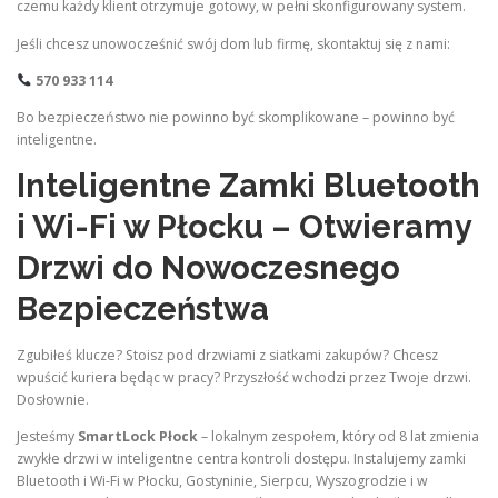
czemu każdy klient otrzymuje gotowy, w pełni skonfigurowany system.
Jeśli chcesz unowocześnić swój dom lub firmę, skontaktuj się z nami:
570 933 114
Bo bezpieczeństwo nie powinno być skomplikowane – powinno być
inteligentne.
Inteligentne Zamki Bluetooth
i Wi-Fi w Płocku – Otwieramy
Drzwi do Nowoczesnego
Bezpieczeństwa
Zgubiłeś klucze? Stoisz pod drzwiami z siatkami zakupów? Chcesz
wpuścić kuriera będąc w pracy? Przyszłość wchodzi przez Twoje drzwi.
Dosłownie.
Jesteśmy
SmartLock Płock
– lokalnym zespołem, który od 8 lat zmienia
zwykłe drzwi w inteligentne centra kontroli dostępu. Instalujemy zamki
Bluetooth i Wi-Fi w Płocku, Gostyninie, Sierpcu, Wyszogrodzie i w