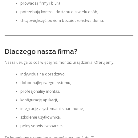
prowadzą firmy i biura,
potrzebują kontroli dostępu dla wielu osób,
chcą zwiększyć poziom bezpieczeństwa domu.
Dlaczego nasza firma?
Nasza usługa to coś więcej niż montaż urządzenia. Oferujemy:
indywidualne doradztwo,
dobór najlepszego systemu,
profesjonalny montaż,
konfigurację aplikacji,
integrację z systemami smart home,
szkolenie użytkownika,
pełny serwis i wsparcie.
To kompletny system bezpieczeństwa „od A do Z”.