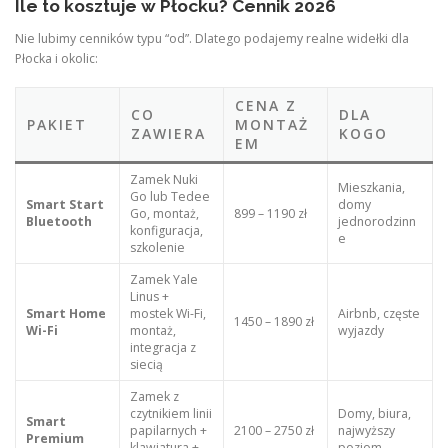
Ile to kosztuje w Płocku? Cennik 2026
Nie lubimy cenników typu “od”. Dlatego podajemy realne widełki dla
Płocka i okolic:
CENA Z
CO
DLA
PAKIET
MONTAŻ
ZAWIERA
KOGO
EM
Zamek Nuki
Mieszkania,
Go lub Tedee
Smart Start
domy
Go, montaż,
899 – 1190 zł
Bluetooth
jednorodzinn
konfiguracja,
e
szkolenie
Zamek Yale
Linus +
Smart Home
mostek Wi-Fi,
Airbnb, częste
1450 – 1890 zł
Wi-Fi
montaż,
wyjazdy
integracja z
siecią
Zamek z
czytnikiem linii
Domy, biura,
Smart
papilarnych +
2100 – 2750 zł
najwyższy
Premium
klawiatura +
poziom