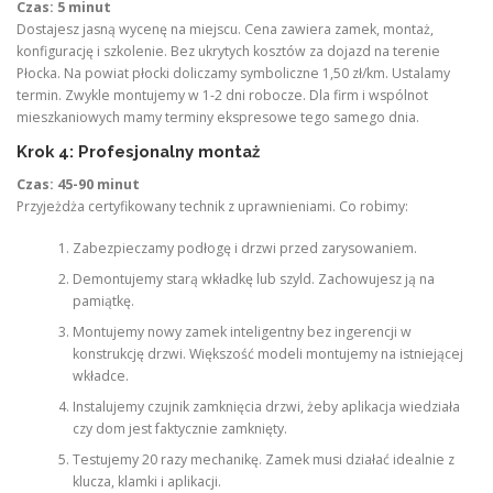
Czas: 5 minut
Dostajesz jasną wycenę na miejscu. Cena zawiera zamek, montaż,
konfigurację i szkolenie. Bez ukrytych kosztów za dojazd na terenie
Płocka. Na powiat płocki doliczamy symboliczne 1,50 zł/km. Ustalamy
termin. Zwykle montujemy w 1-2 dni robocze. Dla firm i wspólnot
mieszkaniowych mamy terminy ekspresowe tego samego dnia.
Krok 4: Profesjonalny montaż
Czas: 45-90 minut
Przyjeżdża certyfikowany technik z uprawnieniami. Co robimy:
Zabezpieczamy podłogę i drzwi przed zarysowaniem.
Demontujemy starą wkładkę lub szyld. Zachowujesz ją na
pamiątkę.
Montujemy nowy zamek inteligentny bez ingerencji w
konstrukcję drzwi. Większość modeli montujemy na istniejącej
wkładce.
Instalujemy czujnik zamknięcia drzwi, żeby aplikacja wiedziała
czy dom jest faktycznie zamknięty.
Testujemy 20 razy mechanikę. Zamek musi działać idealnie z
klucza, klamki i aplikacji.