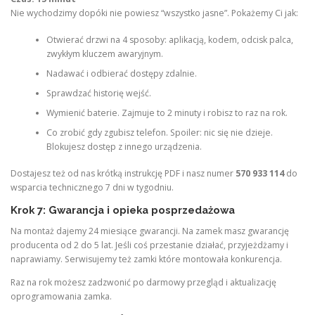
Nie wychodzimy dopóki nie powiesz “wszystko jasne”. Pokażemy Ci jak:
Otwierać drzwi na 4 sposoby: aplikacją, kodem, odcisk palca,
zwykłym kluczem awaryjnym.
Nadawać i odbierać dostępy zdalnie.
Sprawdzać historię wejść.
Wymienić baterie. Zajmuje to 2 minuty i robisz to raz na rok.
Co zrobić gdy zgubisz telefon. Spoiler: nic się nie dzieje.
Blokujesz dostęp z innego urządzenia.
Dostajesz też od nas krótką instrukcję PDF i nasz numer
570 933 114
do
wsparcia technicznego 7 dni w tygodniu.
Krok 7: Gwarancja i opieka posprzedażowa
Na montaż dajemy 24 miesiące gwarancji. Na zamek masz gwarancję
producenta od 2 do 5 lat. Jeśli coś przestanie działać, przyjeżdżamy i
naprawiamy. Serwisujemy też zamki które montowała konkurencja.
Raz na rok możesz zadzwonić po darmowy przegląd i aktualizację
oprogramowania zamka.