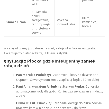
Wi-Fi
3+ zamków,
panel
Biura,
zarządzania,
Wycena
Smart Firma
kamienice,
raporty wejść,
indywidualna
hotele
priorytetowy
serwis
W cenę wliczamy już baterie na start, a dojazd w Płocku jest gratis.
Akceptujemy płatność kartą, BLIKiem i raty 0%.
5 sytuacji z Płocka gdzie inteligentny zamek
ratuje dzień
Pan Marek z Podolszyc
: Zapomniał kluczy na działce pod
Słupnem. Otworzył dom żonie z aplikacji będąc 30 km dalej.
Pani Ania, wynajem Airbnb na Starym Rynku
: Generuje
automatyczne kody dla gości. Koniec z przekazywaniem kluczy
o 23:00.
Firma IT z ul. Tumskiej
: Szef nadał dostęp do biura nowym
pracownikom w niedzielę, bez przyjazdu do firmy.