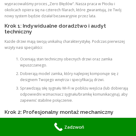
wypracowaliśmy proces „Zero Błędów”. Nasza praca w Płocku i
okolicach opiera się na czterech filarach, które gwarantują, że Twój
nowy system będzie działał bezawaryjnie przez lata.
Krok 1: Indywidualne doradztwo i audyt
techniczny
Każde drzwi mają swoją unikalną charakterystykę. Podczas pierwszej
wizyty nasi specjaliści:
Oceniają stan techniczny obecnych drzwi oraz zamka
wpuszczanego.
Dobierają model zamka, który najlepiej komponuje się z
designem Twojego wnętrza i specyfikacją drzwi.
Sprawdzają siłę sygnału Wi-Fi w pobliżu wejścia (lub dobierają
odpowiedni wzmacniacz sygnału/bramkę komunikacyjną), aby
zapewnić stabilne połączenie.
Krok 2: Profesjonalny montaż mechaniczny
To etap, w którym kładziemy fundament pod system elektroniczny.
Zadzwoń
Demontujemy stare okucia, dbając o to, by nie uszkodzić