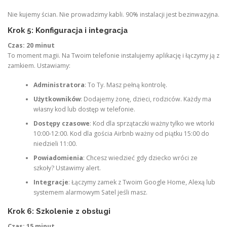
Nie kujemy ścian. Nie prowadzimy kabli. 90% instalacji jest bezinwazyjna.
Krok 5: Konfiguracja i integracja
Czas: 20 minut
To moment magii. Na Twoim telefonie instalujemy aplikację i łączymy ją z
zamkiem. Ustawiamy:
Administratora
: To Ty. Masz pełną kontrolę.
Użytkowników
: Dodajemy żonę, dzieci, rodziców. Każdy ma
własny kod lub dostęp w telefonie.
Dostępy czasowe
: Kod dla sprzątaczki ważny tylko we wtorki
10:00-12:00. Kod dla gościa Airbnb ważny od piątku 15:00 do
niedzieli 11:00.
Powiadomienia
: Chcesz wiedzieć gdy dziecko wróci ze
szkoły? Ustawimy alert.
Integracje
: Łączymy zamek z Twoim Google Home, Alexą lub
systemem alarmowym Satel jeśli masz.
Krok 6: Szkolenie z obsługi
Czas: 15 minut