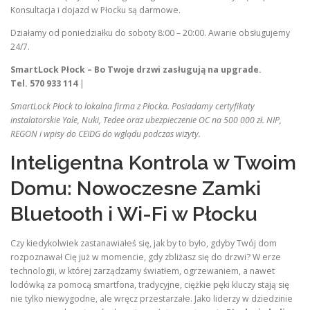
Konsultacja i dojazd w Płocku są darmowe.
Działamy od poniedziałku do soboty 8:00 – 20:00. Awarie obsługujemy
24/7.
SmartLock Płock – Bo Twoje drzwi zasługują na upgrade.
Tel. 570 933 114
|
SmartLock Płock to lokalna firma z Płocka. Posiadamy certyfikaty
instalatorskie Yale, Nuki, Tedee oraz ubezpieczenie OC na 500 000 zł. NIP,
REGON i wpisy do CEIDG do wglądu podczas wizyty.
Inteligentna Kontrola w Twoim
Domu: Nowoczesne Zamki
Bluetooth i Wi-Fi w Płocku
Czy kiedykolwiek zastanawiałeś się, jak by to było, gdyby Twój dom
rozpoznawał Cię już w momencie, gdy zbliżasz się do drzwi? W erze
technologii, w której zarządzamy światłem, ogrzewaniem, a nawet
lodówką za pomocą smartfona, tradycyjne, ciężkie pęki kluczy stają się
nie tylko niewygodne, ale wręcz przestarzałe. Jako liderzy w dziedzinie