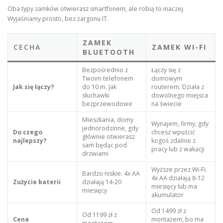
Oba typy zamków otwierasz smartfonem, ale robią to inaczej.
Wyjaśniamy prosto, bez żargonu IT.
ZAMEK
CECHA
ZAMEK WI-FI
BLUETOOTH
Bezpośrednio z
Łączy się z
Twoim telefonem
domowym
Jak się łączy?
do 10 m. Jak
routerem. Działa z
słuchawki
dowolnego miejsca
bezprzewodowe
na świecie
Mieszkania, domy
Wynajem, firmy, gdy
jednorodzinne, gdy
Do czego
chcesz wpuścić
głównie otwierasz
najlepszy?
kogoś zdalnie z
sam będąc pod
pracy lub z wakacji
drzwiami
Wyższe przez Wi-Fi.
Bardzo niskie. 4x AA
4x AA działają 8-12
Zużycie baterii
działają 14-20
miesięcy lub ma
miesięcy
akumulator
Od 1499 zł z
Od 1199 zł z
Cena
montażem, bo ma