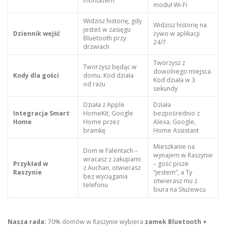
montażem
moduł Wi-Fi
Widzisz historię, gdy
Widzisz historię na
jesteś w zasięgu
Dziennik wejść
żywo w aplikacji
Bluetooth przy
24/7
drzwiach
Tworzysz z
Tworzysz będąc w
dowolnego miejsca.
Kody dla gości
domu. Kod działa
Kod działa w 3
od razu
sekundy
Działa z Apple
Działa
Integracja Smart
HomeKit, Google
bezpośrednio z
Home
Home przez
Alexa, Google,
bramkę
Home Assistant
Mieszkanie na
Dom w Falentach –
wynajem w Raszynie
wracasz z zakupami
Przykład w
– gość pisze
z Auchan, otwierasz
Raszynie
“jestem”, a Ty
bez wyciągania
otwierasz mu z
telefonu
biura na Służewcu
Nasza rada:
70% domów w Raszynie wybiera
zamek Bluetooth +