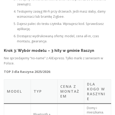
zewnątrz.
Testujemy zasięg Wi-Fi przy drzwiach. Jeśli masz słaby, damy
wzmacniacz lub bramkę Zigbee.
Dajesz palec do testu czytnika. Wpisujesz kod. Sprawdzasz
aplikację.
Dostajesz wydrukowaną ofertę: model, cena all-in, czas
montażu, gwarancja.
Krok 3: Wybór modelu – 3 hity w gminie Raszyn
Nie sprzedajemy “no-name” z AliExpress. Tylko marki z serwisem w
Polsce.
TOP 3 dla Raszyna 2025/2026:
DLA
CENA Z
KOGO W
MODEL
TYP
MONTAŻ
RASZYNI
EM
E
Domy i
mieszkania.
Bluetooth +