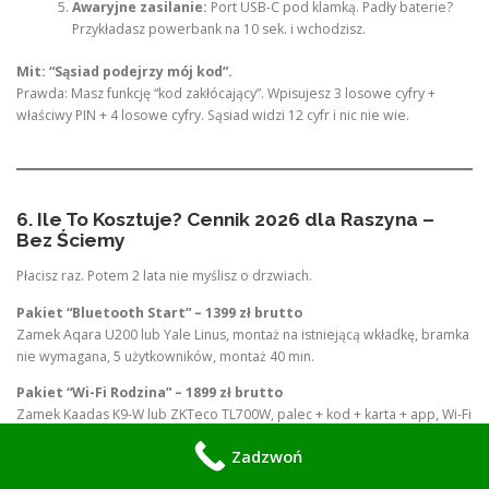
Awaryjne zasilanie:
Port USB-C pod klamką. Padły baterie?
Przykładasz powerbank na 10 sek. i wchodzisz.
Mit: “Sąsiad podejrzy mój kod”.
Prawda: Masz funkcję “kod zakłócający”. Wpisujesz 3 losowe cyfry +
właściwy PIN + 4 losowe cyfry. Sąsiad widzi 12 cyfr i nic nie wie.
6. Ile To Kosztuje? Cennik 2026 dla Raszyna –
Bez Ściemy
Płacisz raz. Potem 2 lata nie myślisz o drzwiach.
Pakiet “Bluetooth Start” – 1399 zł brutto
Zamek Aqara U200 lub Yale Linus, montaż na istniejącą wkładkę, bramka
nie wymagana, 5 użytkowników, montaż 40 min.
Pakiet “Wi-Fi Rodzina” – 1899 zł brutto
Zamek Kaadas K9-W lub ZKTeco TL700W, palec + kod + karta + app, Wi-Fi
wbudowane, montaż, 100 użytkowników. Hit w domach w Ładach.
Zadzwoń
Pakiet “Wynajem Raszyn” – 2299 zł brutto