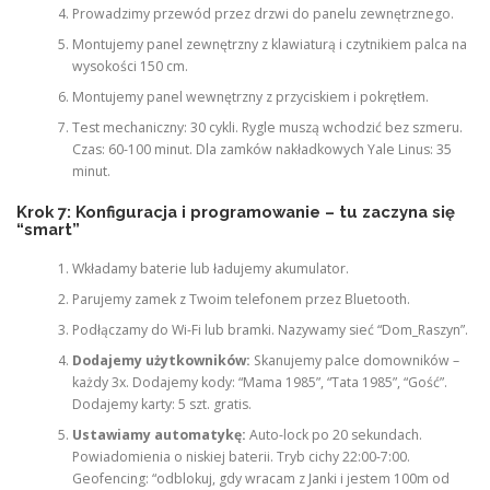
Prowadzimy przewód przez drzwi do panelu zewnętrznego.
Montujemy panel zewnętrzny z klawiaturą i czytnikiem palca na
wysokości 150 cm.
Montujemy panel wewnętrzny z przyciskiem i pokrętłem.
Test mechaniczny: 30 cykli. Rygle muszą wchodzić bez szmeru.
Czas: 60-100 minut. Dla zamków nakładkowych Yale Linus: 35
minut.
Krok 7: Konfiguracja i programowanie – tu zaczyna się
“smart”
Wkładamy baterie lub ładujemy akumulator.
Parujemy zamek z Twoim telefonem przez Bluetooth.
Podłączamy do Wi-Fi lub bramki. Nazywamy sieć “Dom_Raszyn”.
Dodajemy użytkowników:
Skanujemy palce domowników –
każdy 3x. Dodajemy kody: “Mama 1985”, “Tata 1985”, “Gość”.
Dodajemy karty: 5 szt. gratis.
Ustawiamy automatykę:
Auto-lock po 20 sekundach.
Powiadomienia o niskiej baterii. Tryb cichy 22:00-7:00.
Geofencing: “odblokuj, gdy wracam z Janki i jestem 100m od