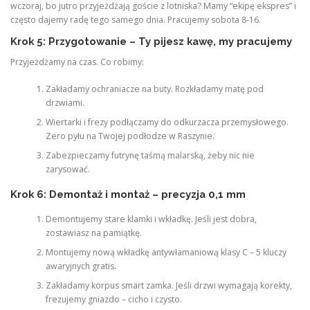
wczoraj, bo jutro przyjeżdżają goście z lotniska? Mamy “ekipę ekspres” i
często dajemy radę tego samego dnia. Pracujemy sobota 8-16.
Krok 5: Przygotowanie – Ty pijesz kawę, my pracujemy
Przyjeżdżamy na czas. Co robimy:
Zakładamy ochraniacze na buty. Rozkładamy matę pod
drzwiami.
Wiertarki i frezy podłączamy do odkurzacza przemysłowego.
Zero pyłu na Twojej podłodze w Raszynie.
Zabezpieczamy futrynę taśmą malarską, żeby nic nie
zarysować.
Krok 6: Demontaż i montaż – precyzja 0,1 mm
Demontujemy stare klamki i wkładkę. Jeśli jest dobra,
zostawiasz na pamiątkę.
Montujemy nową wkładkę antywłamaniową klasy C – 5 kluczy
awaryjnych gratis.
Zakładamy korpus smart zamka. Jeśli drzwi wymagają korekty,
frezujemy gniazdo – cicho i czysto.