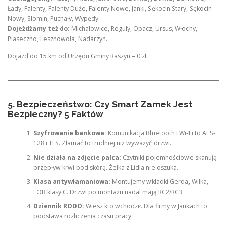
Łady, Falenty, Falenty Duże, Falenty Nowe, Janki, Sękocin Stary, Sękocin
Nowy, Słomin, Puchały, Wypędy.
Dojeżdżamy też do:
Michałowice, Reguły, Opacz, Ursus, Włochy,
Piaseczno, Lesznowola, Nadarzyn.
Dojazd do 15 km od Urzędu Gminy Raszyn = 0 zł.
5. Bezpieczeństwo: Czy Smart Zamek Jest
Bezpieczny? 5 Faktów
Szyfrowanie bankowe:
Komunikacja Bluetooth i Wi-Fi to AES-
128 i TLS. Złamać to trudniej niż wyważyć drzwi.
Nie działa na zdjęcie palca:
Czytniki pojemnościowe skanują
przepływ krwi pod skórą. Żelka z Lidla nie oszuka.
Klasa antywłamaniowa:
Montujemy wkładki Gerda, Wilka,
LOB klasy C. Drzwi po montażu nadal mają RC2/RC3.
Dziennik RODO:
Wiesz kto wchodził. Dla firmy w Jankach to
podstawa rozliczenia czasu pracy.