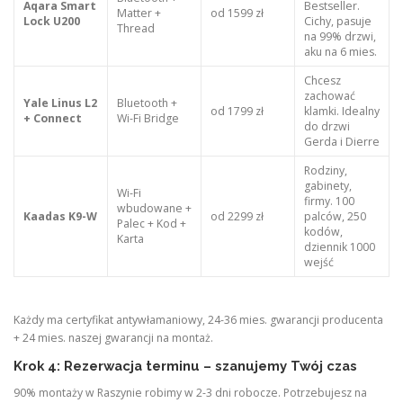
Aqara Smart
Bestseller.
Matter +
od 1599 zł
Lock U200
Cichy, pasuje
Thread
na 99% drzwi,
aku na 6 mies.
Chcesz
zachować
Yale Linus L2
Bluetooth +
od 1799 zł
klamki. Idealny
+ Connect
Wi-Fi Bridge
do drzwi
Gerda i Dierre
Rodziny,
gabinety,
Wi-Fi
firmy. 100
wbudowane +
Kaadas K9-W
od 2299 zł
palców, 250
Palec + Kod +
kodów,
Karta
dziennik 1000
wejść
Każdy ma certyfikat antywłamaniowy, 24-36 mies. gwarancji producenta
+ 24 mies. naszej gwarancji na montaż.
Krok 4: Rezerwacja terminu – szanujemy Twój czas
90% montaży w Raszynie robimy w 2-3 dni robocze. Potrzebujesz na