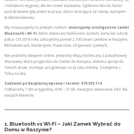
i lotniska to wygoda, ale też nowe wyzwania. Zgubione klucze, kurier
pod drzwiami gdy jesteś w pracy, dzieci wracające ze szkoły, wynajem
krótkoterminowy.
My rozwiązujemy to jednym ruchem:
montujemy inteligentne zamki
Bluetooth i Wi-Fi
, które otwierasz telefonem, kodem, kartą lub odcisk
palca. Od 2018 roku założyliśmy ponad 2,100 smart zamków w Raszynie,
Michałowicach, Nadarzynie, Piasecznie, Ursynowie i Jankach.
Nie jesteśmy sklepem online. Jesteśmy ekipą techniczną z południowej
Warszawy, która przyjeżdża do Ciebie do Raszyna, dobiera sprzęt do
Twoich drzwi, montuje, programuje i uczy całą rodzinę. Zostajemy z
Tobą na lata.
Zadzwoń po bezpłatną wycenę i termin: 570 933 114
Odbieramy 7 dni w tygodniu, 8:00 – 21:00. Awaryjne otwieranie 24/7 dla
naszych klientów.
1. Bluetooth vs Wi-Fi – Jaki Zamek Wybrać do
Domu w Raszynie?