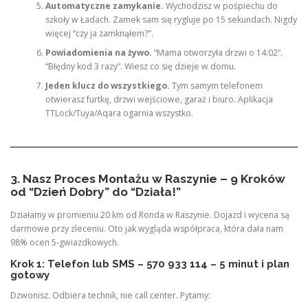
Automatyczne zamykanie.
Wychodzisz w pośpiechu do
szkoły w Ładach. Zamek sam się rygluje po 15 sekundach. Nigdy
więcej “czy ja zamknąłem?”.
Powiadomienia na żywo.
“Mama otworzyła drzwi o 14:02”.
“Błędny kod 3 razy”. Wiesz co się dzieje w domu.
Jeden klucz do wszystkiego.
Tym samym telefonem
otwierasz furtkę, drzwi wejściowe, garaż i biuro. Aplikacja
TTLock/Tuya/Aqara ogarnia wszystko.
3. Nasz Proces Montażu w Raszynie – 9 Kroków
od “Dzień Dobry” do “Działa!”
Działamy w promieniu 20 km od Ronda w Raszynie. Dojazd i wycena są
darmowe przy zleceniu. Oto jak wygląda współpraca, która dała nam
98% ocen 5-gwiazdkowych.
Krok 1: Telefon lub SMS – 570 933 114 – 5 minut i plan
gotowy
Dzwonisz. Odbiera technik, nie call center. Pytamy: