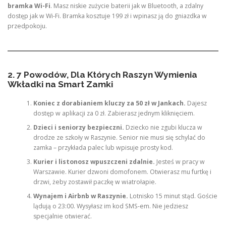
bramka Wi-Fi
. Masz niskie zużycie baterii jak w Bluetooth, a zdalny
dostęp jak w Wi-Fi. Bramka kosztuje 199 zł i wpinasz ją do gniazdka w
przedpokoju.
2. 7 Powodów, Dla Których Raszyn Wymienia
Wkładki na Smart Zamki
Koniec z dorabianiem kluczy za 50 zł w Jankach.
Dajesz
dostęp w aplikacji za 0 zł. Zabierasz jednym kliknięciem.
Dzieci i seniorzy bezpieczni.
Dziecko nie zgubi klucza w
drodze ze szkoły w Raszynie. Senior nie musi się schylać do
zamka – przykłada palec lub wpisuje prosty kod.
Kurier i listonosz wpuszczeni zdalnie.
Jesteś w pracy w
Warszawie. Kurier dzwoni domofonem. Otwierasz mu furtkę i
drzwi, żeby zostawił paczkę w wiatrołapie.
Wynajem i Airbnb w Raszynie.
Lotnisko 15 minut stąd. Goście
lądują o 23:00. Wysyłasz im kod SMS-em. Nie jedziesz
specjalnie otwierać.