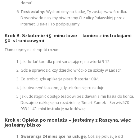
domu”.
Test zdalny:
Wychodzimy na klatkę, Ty zostajesz w środku.
Dzwonisz do nas, my otwieramy Ci z ulicy Puławskiej przez
internet. Działa? To podpisujemy.
Krok 8: Szkolenie 15-minutowe – koniec z instrukcjami
50-stronicowymi
Tłumaczymy na chłopski rozum:
Jak dodać kod dla pani sprzątającej na wtorki 9-12.
Gdzie sprawdzić, czy dziecko wróciło ze szkoły w Ładach.
Co zrobić, gdy aplikacja pisze “bateria 10%”.
Jak otworzyć kluczem, gdy telefon się rozładuje.
Jak udostępnić dostęp teściowi bez dawania mu hasła do konta.
Dostajesz naklejkę na rozdzielnię “Smart Zamek – Serwis 570
933 114” i mini-instrukcję na lodówkę.
Krok 9: Opieka po montażu – jesteśmy z Raszyna, więc
jesteśmy blisko
Gwarancja 24 miesiące na usługę.
Coś się poluzuje od