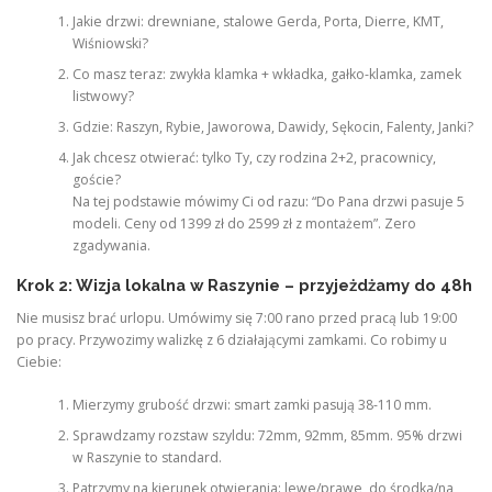
Jakie drzwi: drewniane, stalowe Gerda, Porta, Dierre, KMT,
Wiśniowski?
Co masz teraz: zwykła klamka + wkładka, gałko-klamka, zamek
listwowy?
Gdzie: Raszyn, Rybie, Jaworowa, Dawidy, Sękocin, Falenty, Janki?
Jak chcesz otwierać: tylko Ty, czy rodzina 2+2, pracownicy,
goście?
Na tej podstawie mówimy Ci od razu: “Do Pana drzwi pasuje 5
modeli. Ceny od 1399 zł do 2599 zł z montażem”. Zero
zgadywania.
Krok 2: Wizja lokalna w Raszynie – przyjeżdżamy do 48h
Nie musisz brać urlopu. Umówimy się 7:00 rano przed pracą lub 19:00
po pracy. Przywozimy walizkę z 6 działającymi zamkami. Co robimy u
Ciebie:
Mierzymy grubość drzwi: smart zamki pasują 38-110 mm.
Sprawdzamy rozstaw szyldu: 72mm, 92mm, 85mm. 95% drzwi
w Raszynie to standard.
Patrzymy na kierunek otwierania: lewe/prawe, do środka/na