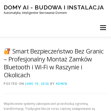
Skip
DOMY AI - BUDOWA I INSTALACJA
to
content
Automatyka, Inteligentne Sterowanie Domem
Menu
HOME
Smart Bezpieczeństwo Bez Granic
– Profesjonalny Montaż Zamków
Bluetooth i Wi-Fi w Raszynie i
SMART DOM AI – AUTOMATYKA, INTELIGENTNE STEROWA
Okolicach
POSTED ON
BLOG
JUNE 10, 2026
KONTAKT
BY
ADMIN
Współczesne systemy zabezpieczeń przechodzą ogromną
transformację. Tradycyjne klucze coraz częściej zastępowane są