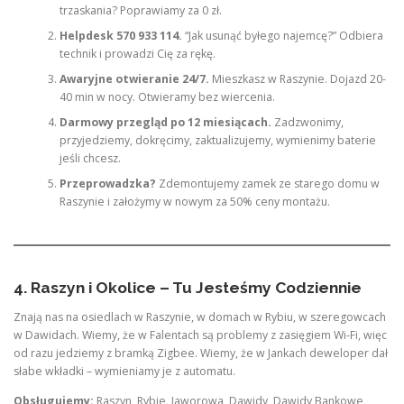
trzaskania? Poprawiamy za 0 zł.
Helpdesk 570 933 114.
“Jak usunąć byłego najemcę?” Odbiera
technik i prowadzi Cię za rękę.
Awaryjne otwieranie 24/7.
Mieszkasz w Raszynie. Dojazd 20-
40 min w nocy. Otwieramy bez wiercenia.
Darmowy przegląd po 12 miesiącach.
Zadzwonimy,
przyjedziemy, dokręcimy, zaktualizujemy, wymienimy baterie
jeśli chcesz.
Przeprowadzka?
Zdemontujemy zamek ze starego domu w
Raszynie i założymy w nowym za 50% ceny montażu.
4. Raszyn i Okolice – Tu Jesteśmy Codziennie
Znają nas na osiedlach w Raszynie, w domach w Rybiu, w szeregowcach
w Dawidach. Wiemy, że w Falentach są problemy z zasięgiem Wi-Fi, więc
od razu jedziemy z bramką Zigbee. Wiemy, że w Jankach deweloper dał
słabe wkładki – wymieniamy je z automatu.
Obsługujemy:
Raszyn, Rybie, Jaworowa, Dawidy, Dawidy Bankowe,