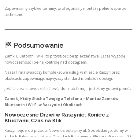
Zapewniamy szybkie terminy, profesjonalny montaż i pełne wsparcie
techniczne.
Podsumowanie
Zamki Bluetooth i Wi-Fi to przyszłość bezpieczeństwa. Łączą wygodę,
nowoczesność i pełną kontrolę nad dostępem.
Nasza firma świadczy kompleksowe usługi w mieście Raszyn oraz
okolicach, zapewniając najwyższy standard montażu i obsługi.
Jeśli chcesz unowocześnić swój dom lub firmę – jesteśmy gotowi pomóc.
Zamek, Który Słucha Twojego Telefonu – Montaż Zamków
Bluetooth i Wi-Fi w Raszynie i Okolicach
Nowoczesne Drzwi w Raszynie: Koniec z
Kluczami, Czas na Klik
Raszyn pędzi do przodu. Nowe osiedla przy ul. Godebskiego, domy w
Ładach, Falentach, Jankach, Dawidach Bankowych. Bliskość Warszawy, S8