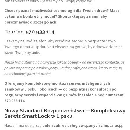
zabezpieczasz biuro – jesteśmy do Twojej dyspozycji.
Chcesz poznać możliwości technologii dla Twoich drzwi? Masz
pytania o konkretny model? Skontaktuj się z nami, aby
porozmawiać o szczegółach:
Telefon: 570 933 114
Czekamy na Twój telefon, aby wspólnie zadbać o bezpieczeństwo
Twojego domu w Lipsku. Nasi eksperci są gotowi, by odpowiedzieć na
każde Twoje pytanie.
Nasza firma stawia na najwyższą jakość obsługi – od pierwszego kontaktu, aż
po lata wsparcia poinstalacyjnego. Zaufaj profesjonalistom, którzy znają się
na technologii jutra już dzisiaj.
Oferujemy kompleksowy montaż i serwis inteligentnych
zamków w Lipsku i okolicach — od bezpłatnej konsultacji po
regularny serwis i wsparcie 24/7; umów instalację pod numerem:
570 933 114.
Nowy Standard Bezpieczeństwa — Kompleksowy
Serwis Smart Lock w Lipsku
Nasza firma dostarcza
pełen zakres usług związanych z instalacją,