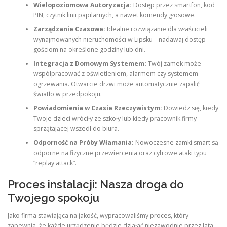
Wielopoziomowa Autoryzacja:
Dostęp przez smartfon, kod
PIN, czytnik linii papilarnych, a nawet komendy głosowe.
Zarządzanie Czasowe:
Idealne rozwiązanie dla właścicieli
wynajmowanych nieruchomości w Lipsku – nadawaj dostęp
gościom na określone godziny lub dni.
Integracja z Domowym Systemem:
Twój zamek może
współpracować z oświetleniem, alarmem czy systemem
ogrzewania. Otwarcie drzwi może automatycznie zapalić
światło w przedpokoju.
Powiadomienia w Czasie Rzeczywistym:
Dowiedz się, kiedy
Twoje dzieci wróciły ze szkoły lub kiedy pracownik firmy
sprzątającej wszedł do biura.
Odporność na Próby Włamania:
Nowoczesne zamki smart są
odporne na fizyczne przewiercenia oraz cyfrowe ataki typu
“replay attack”.
Proces instalacji: Nasza droga do
Twojego spokoju
Jako firma stawiająca na jakość, wypracowaliśmy proces, który
zapewnia, że każde urządzenie będzie działać niezawodnie przez lata.