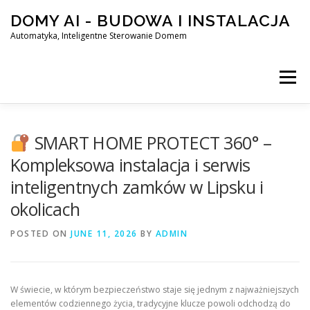
Skip
DOMY AI - BUDOWA I INSTALACJA
to
content
Automatyka, Inteligentne Sterowanie Domem
Menu
HOME
SMART HOME PROTECT 360° –
Kompleksowa instalacja i serwis
inteligentnych zamków w Lipsku i
SMART DOM AI – AUTOMATYKA, INTELIGENTNE STEROWA
okolicach
POSTED ON
BLOG
JUNE 11, 2026
KONTAKT
BY
ADMIN
W świecie, w którym bezpieczeństwo staje się jednym z najważniejszych
elementów codziennego życia, tradycyjne klucze powoli odchodzą do