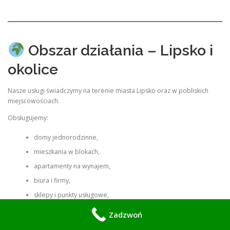
Obszar działania – Lipsko i
okolice
Nasze usługi świadczymy na terenie miasta Lipsko oraz w pobliskich
miejscowościach.
Obsługujemy:
domy jednorodzinne,
mieszkania w blokach,
apartamenty na wynajem,
biura i firmy,
sklepy i punkty usługowe,
magazyny i hale produkcyjne.
Zadzwoń
Dzięki mobilnym ekipom instalacyjnym zapewniamy szybki dojazd i