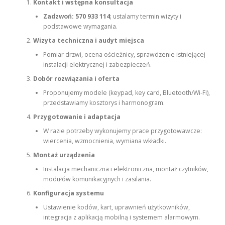
Kontakt i wstępna konsultacja
Zadzwoń: 570 933 114
; ustalamy termin wizyty i
podstawowe wymagania.
Wizyta techniczna i audyt miejsca
Pomiar drzwi, ocena ościeżnicy, sprawdzenie istniejącej
instalacji elektrycznej i zabezpieczeń.
Dobór rozwiązania i oferta
Proponujemy modele (keypad, key card, Bluetooth/Wi‑Fi),
przedstawiamy kosztorys i harmonogram.
Przygotowanie i adaptacja
W razie potrzeby wykonujemy prace przygotowawcze:
wiercenia, wzmocnienia, wymiana wkładki.
Montaż urządzenia
Instalacja mechaniczna i elektroniczna, montaż czytników,
modułów komunikacyjnych i zasilania.
Konfiguracja systemu
Ustawienie kodów, kart, uprawnień użytkowników,
integracja z aplikacją mobilną i systemem alarmowym.