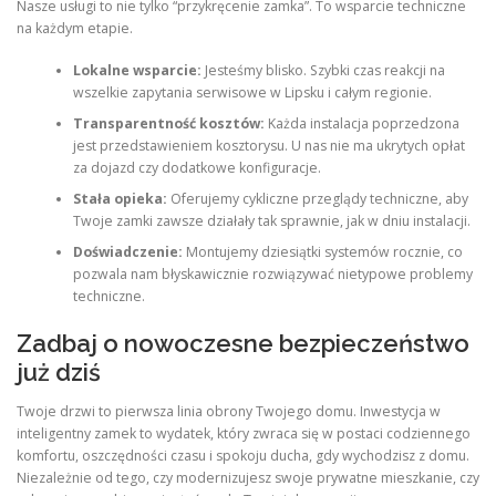
Nasze usługi to nie tylko “przykręcenie zamka”. To wsparcie techniczne
na każdym etapie.
Lokalne wsparcie:
Jesteśmy blisko. Szybki czas reakcji na
wszelkie zapytania serwisowe w Lipsku i całym regionie.
Transparentność kosztów:
Każda instalacja poprzedzona
jest przedstawieniem kosztorysu. U nas nie ma ukrytych opłat
za dojazd czy dodatkowe konfiguracje.
Stała opieka:
Oferujemy cykliczne przeglądy techniczne, aby
Twoje zamki zawsze działały tak sprawnie, jak w dniu instalacji.
Doświadczenie:
Montujemy dziesiątki systemów rocznie, co
pozwala nam błyskawicznie rozwiązywać nietypowe problemy
techniczne.
Zadbaj o nowoczesne bezpieczeństwo
już dziś
Twoje drzwi to pierwsza linia obrony Twojego domu. Inwestycja w
inteligentny zamek to wydatek, który zwraca się w postaci codziennego
komfortu, oszczędności czasu i spokoju ducha, gdy wychodzisz z domu.
Niezależnie od tego, czy modernizujesz swoje prywatne mieszkanie, czy