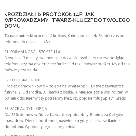
<ROZDZIAŁ III> PROTOKÓŁ 14F: JAK
WPROWADZAMY “TWARZ=KLUCZ” DO TWOJEGO
DOMU
To nasz autorski proces. 14 kroków, 0 niespodzianek. Średni czas od
telefonu do działania: 48h.
F1: FORMALNOŚĆ – 570 933 114
Dzwonisz. 3 minuty i wiemy: jakie drzwi, ile osób, czy chcesz podgląd z
telefonu, czy ma otwierać też furtkę. Od razu mówisz budżet. My od razu
mówimy czy się da.
F2: FOTOGRAFIA 360
Prosisz domowników o 4 zdjęcia na WhatsApp: 1. Drzwi z zewnątrz z
futryną, 2. Od środka, 3. Klamka z bliska, 4. Miejsce gdzie wisi router. W
60 min odpisujemy czy potrzebny frez, czy pójdzie “plug&play”. Gratis.
F3: FACE-AUDYT – OPCJA
Dla 85% domów w Górze Kalwarii niepotrzebny. Robimy za 0 zł gdy:
masz drzwi Dierre, portfenetr, naświetle u góry, chcesz zasilanie z
domofonu. Wpadamy tego samego dnia.