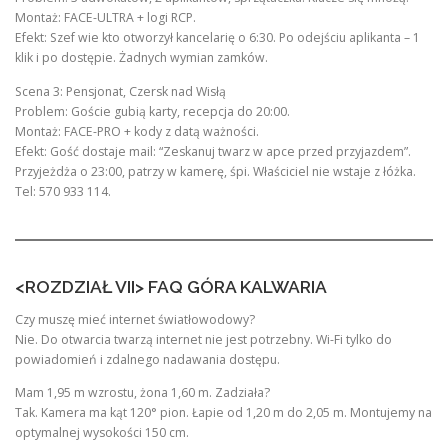
Montaż: FACE-ULTRA + logi RCP.
Efekt: Szef wie kto otworzył kancelarię o 6:30. Po odejściu aplikanta – 1
klik i po dostępie. Żadnych wymian zamków.
Scena 3: Pensjonat, Czersk nad Wisłą
Problem: Goście gubią karty, recepcja do 20:00.
Montaż: FACE-PRO + kody z datą ważności.
Efekt: Gość dostaje mail: “Zeskanuj twarz w apce przed przyjazdem”.
Przyjeżdża o 23:00, patrzy w kamerę, śpi. Właściciel nie wstaje z łóżka.
Tel: 570 933 114.
<ROZDZIAŁ VII> FAQ GÓRA KALWARIA
Czy muszę mieć internet światłowodowy?
Nie. Do otwarcia twarzą internet nie jest potrzebny. Wi-Fi tylko do
powiadomień i zdalnego nadawania dostępu.
Mam 1,95 m wzrostu, żona 1,60 m. Zadziała?
Tak. Kamera ma kąt 120° pion. Łapie od 1,20 m do 2,05 m. Montujemy na
optymalnej wysokości 150 cm.