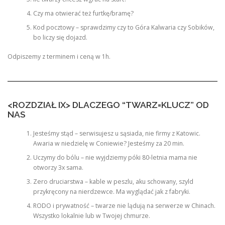
Czy ma otwierać też furtkę/bramę?
Kod pocztowy – sprawdzimy czy to Góra Kalwaria czy Sobików,
bo liczy się dojazd.
Odpiszemy z terminem i ceną w 1h.
<ROZDZIAŁ IX> DLACZEGO “TWARZ=KLUCZ” OD
NAS
Jesteśmy stąd – serwisujesz u sąsiada, nie firmy z Katowic.
Awaria w niedzielę w Coniewie? Jesteśmy za 20 min.
Uczymy do bólu – nie wyjdziemy póki 80-letnia mama nie
otworzy 3x sama.
Zero druciarstwa – kable w peszlu, aku schowany, szyld
przykręcony na nierdzewce. Ma wyglądać jak z fabryki.
RODO i prywatność – twarze nie lądują na serwerze w Chinach.
Wszystko lokalnie lub w Twojej chmurze.