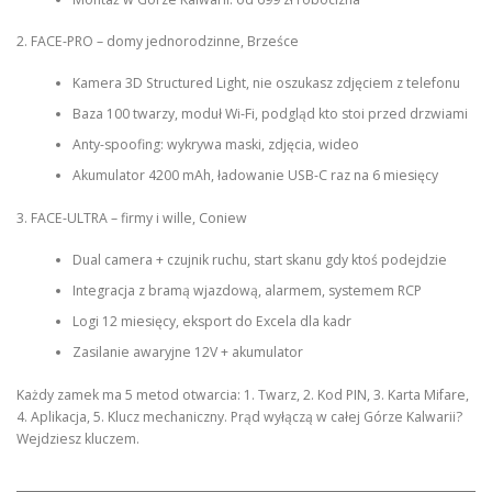
2. FACE-PRO – domy jednorodzinne, Brześce
Kamera 3D Structured Light, nie oszukasz zdjęciem z telefonu
Baza 100 twarzy, moduł Wi-Fi, podgląd kto stoi przed drzwiami
Anty-spoofing: wykrywa maski, zdjęcia, wideo
Akumulator 4200 mAh, ładowanie USB-C raz na 6 miesięcy
3. FACE-ULTRA – firmy i wille, Coniew
Dual camera + czujnik ruchu, start skanu gdy ktoś podejdzie
Integracja z bramą wjazdową, alarmem, systemem RCP
Logi 12 miesięcy, eksport do Excela dla kadr
Zasilanie awaryjne 12V + akumulator
Każdy zamek ma 5 metod otwarcia: 1. Twarz, 2. Kod PIN, 3. Karta Mifare,
4. Aplikacja, 5. Klucz mechaniczny. Prąd wyłączą w całej Górze Kalwarii?
Wejdziesz kluczem.