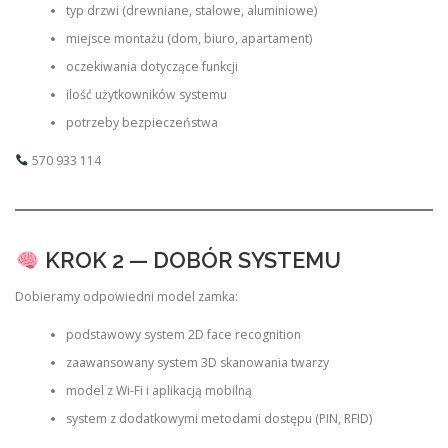
typ drzwi (drewniane, stalowe, aluminiowe)
miejsce montażu (dom, biuro, apartament)
oczekiwania dotyczące funkcji
ilość użytkowników systemu
potrzeby bezpieczeństwa
570 933 114
KROK 2 — DOBÓR SYSTEMU
Dobieramy odpowiedni model zamka:
podstawowy system 2D face recognition
zaawansowany system 3D skanowania twarzy
model z Wi-Fi i aplikacją mobilną
system z dodatkowymi metodami dostępu (PIN, RFID)