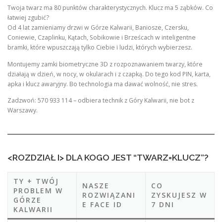
Twoja twarz ma 80 punktów charakterystycznych. Klucz ma 5 ząbków. Co
łatwiej zgubić?
Od 4 lat zamieniamy drzwi w Górze Kalwarii, Baniosze, Czersku,
Coniewie, Czaplinku, Kątach, Sobikowie i Brześcach w inteligentne
bramki, które wpuszczają tylko Ciebie i ludzi, których wybierzesz.
Montujemy zamki biometryczne 3D z rozpoznawaniem twarzy, które
działają w dzień, w nocy, w okularach i z czapką. Do tego kod PIN, karta,
apka i klucz awaryjny. Bo technologia ma dawać wolność, nie stres.
Zadzwoń: 570 933 114 – odbiera technik z Góry Kalwarii, nie bot z
Warszawy.
<ROZDZIAŁ I> DLA KOGO JEST “TWARZ=KLUCZ”?
TY + TWÓJ
NASZE
CO
PROBLEM W
ROZWIĄZANI
ZYSKUJESZ W
GÓRZE
E FACE ID
7 DNI
KALWARII