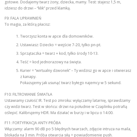
gotowe. Dodajemy twarz żony, dziecka, mamy. Test: stajesz 1,5 m,
idziesz do drzwi – “klik” przed klamką.
F9: FALA UPRAWNIEŃ
To magia, za którą płacisz:
Tworzysz konta w apce dla domowników.
Ustawiasz: Dziecko = wejście 7-20, tylko pn-pt.
Sprzątaczka = twarz + kod, tylko środy 10-13.
Teść = kod jednorazowy na święta.
Kurier = “wirtualny dzwonek” – Ty widzisz go w apce i otwierasz
z kanapy.
Pokazujemy jak usunąć twarz byłego najemcy w 5 sekund.
F10: FILTROWANIE ŚWIATŁA
Ustawiamy czułość IR. Test po zmroku: wyłączamy latarnię, sprawdzamy
czy widzi twarz. Test w słońcu: drzwi na południe w Czaplinku potrafią
oślepić. Kalibrujemy HDR. Ma działać w burzy i w lipcu o 14:00.
F11: FORTYFIKACJA ANTY-PRÓBA
Włączamy: alarm 90 dB po 5 błędnych twarzach, zdjęcie intruza na maila,
blokada na 3 min. Próba otwarcia siłą = powiadomienie push.