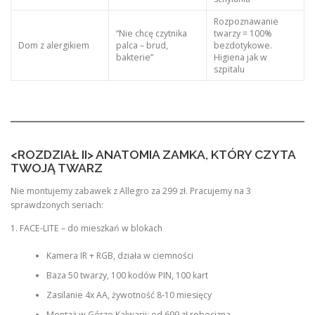
Rozpoznawanie
“Nie chcę czytnika
twarzy = 100%
Dom z alergikiem
palca – brud,
bezdotykowe.
bakterie”
Higiena jak w
szpitalu
<ROZDZIAŁ II> ANATOMIA ZAMKA, KTÓRY CZYTA
TWOJĄ TWARZ
Nie montujemy zabawek z Allegro za 299 zł. Pracujemy na 3
sprawdzonych seriach:
1. FACE-LITE – do mieszkań w blokach
Kamera IR + RGB, działa w ciemności
Baza 50 twarzy, 100 kodów PIN, 100 kart
Zasilanie 4x AA, żywotność 8-10 miesięcy
Montaż w Górze Kalwarii: od 699 zł robocizna