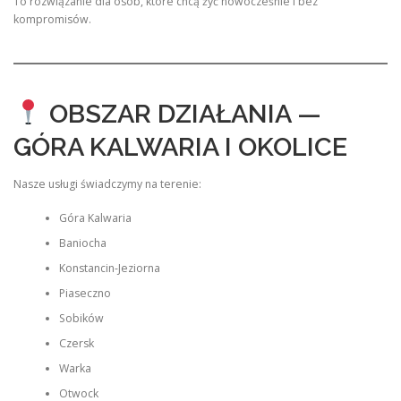
To rozwiązanie dla osób, które chcą żyć nowocześnie i bez
kompromisów.
OBSZAR DZIAŁANIA —
GÓRA KALWARIA I OKOLICE
Nasze usługi świadczymy na terenie:
Góra Kalwaria
Baniocha
Konstancin-Jeziorna
Piaseczno
Sobików
Czersk
Warka
Otwock