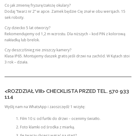
Co jak zmienię fryzurę/założę okulary?
Dodaj “twarz nr 2” w apce. Zamek będzie Cię znał w obu wersjach. 15
sek roboty.
Czy dziecko 5 lat otworzy?
Rekomendujemy od 1,2 m wzrostu. Dla niższych – kod PIN z kolorową
nakładką lub brelok.
Czy deszcz/śnieg nie zniszczy kamery?
Klasa IP65. Montujemy daszek gratis jeśli drzwi na zachód. W Kątach stoi
3 rok – działa.
<ROZDZIAŁ VIII> CHECKLISTA PRZED TEL. 570 933
114
Wyślij nam na WhatsApp i zaoszczędź 1 wizytę:
Film 10 s: od furtki do drzwi – ocenimy światło.
Foto klamki od środka z miarką.
Ile twarzy chcesz wgrać na start?