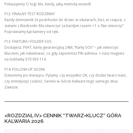
Pokazujemy Ci logi: kto, kiedy, jaką metodą wszedł.
F12: FINALNY TEST RODZINNY
Każdy domownik 3x podchodzi do drzwi: w okularach, bez, w czapce, z
siatami z Biedronki. Ma otworzyć za każdym razem <1 s. Nie otworzy?
Poprawiamy kąt kamery od ręki.
F13: FAKTURA I FOLDER SOS
Dostajesz: FVAT, kartę gwarancyjną 24M, “Kartę SOS” – jak otworzyć
kluczem, jak naładować, co gdy zapomnisz PIN admina. + nasz magnes
na lodówkę 570 933 114.
F14: FOLLOW-UP 30 DNI
Dzwonimy po miesiącu. Pytamy: czy wszystko OK, czy dodać twarz niani,
czy zmniejszyć czułość. Serwis w Górze Kalwarii tego samego dnia.
Zawsze.
<ROZDZIAŁ IV> CENNIK “TWARZ=KLUCZ” GÓRA
KALWARIA 2026