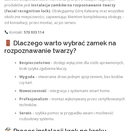
produktów jest
instalacja zamków na rozpoznawanie twarzy
(facial recognition lock)
. Obsługujemy Górę Kalwarię oraz wszystkie
okoliczne miejscowości, zapewniając klientom kompleksową obsługę –
od konsultacji, przez montaż, aż po serwis.
Kontakt:
570 933 114
Dlaczego warto wybrać zamek na
rozpoznawanie twarzy?
Bezpieczeństwo
– dostęp wyłącznie dla osób uprawnionych,
brak ryzyka zgubienia kluczy.
Wygoda
– otwieranie drzwi jednym spojrzeniem, bez kodów
czy kart.
Nowoczesność
– integracja z systemami smart home.
Profesjonalizm
– montaż wykonywany przez certyfikowanych
techników.
Serwis
– szybka pomoc w przypadku awarii i możliwość
rozbudowy systemu.