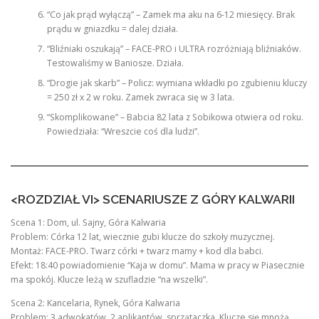
“Co jak prąd wyłączą” – Zamek ma aku na 6-12 miesięcy. Brak
prądu w gniazdku = dalej działa.
“Bliźniaki oszukają” – FACE-PRO i ULTRA rozróżniają bliźniaków.
Testowaliśmy w Baniosze. Działa.
“Drogie jak skarb” – Policz: wymiana wkładki po zgubieniu kluczy
= 250 zł x 2 w roku. Zamek zwraca się w 3 lata.
“Skomplikowane” – Babcia 82 lata z Sobikowa otwiera od roku.
Powiedziała: “Wreszcie coś dla ludzi”.
<ROZDZIAŁ VI> SCENARIUSZE Z GÓRY KALWARII
Scena 1: Dom, ul. Sajny, Góra Kalwaria
Problem: Córka 12 lat, wiecznie gubi klucze do szkoły muzycznej.
Montaż: FACE-PRO. Twarz córki + twarz mamy + kod dla babci.
Efekt: 18:40 powiadomienie “Kaja w domu”. Mama w pracy w Piasecznie
ma spokój. Klucze leżą w szufladzie “na wszelki”.
Scena 2: Kancelaria, Rynek, Góra Kalwaria
Problem: 3 adwokatów, 2 aplikantów, sprzątaczka. Klucze się mnożą.