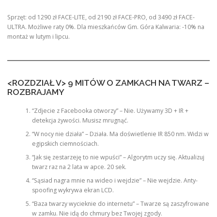
Sprzęt: od 1290 zł FACE-LITE, od 2190 zł FACE-PRO, od 3490 zł FACE-
ULTRA. Możliwe raty 0%. Dla mieszkańców Gm. Góra Kalwaria: -10% na
montaż w lutym i lipcu.
<ROZDZIAŁ V> 9 MITÓW O ZAMKACH NA TWARZ –
ROZBRAJAMY
“Zdjecie z Facebooka otworzy” – Nie. Używamy 3D + IR +
detekcja żywości. Musisz mrugnąć.
“W nocy nie działa” – Działa. Ma doświetlenie IR 850 nm. Widzi w
egipskich ciemnościach.
“Jak się zestarzeję to nie wpuści” – Algorytm uczy się. Aktualizuj
twarz raz na 2 lata w apce. 20 sek.
“Sąsiad nagra mnie na wideo i wejdzie” – Nie wejdzie. Anty-
spoofing wykrywa ekran LCD.
“Baza twarzy wycieknie do internetu” – Twarze są zaszyfrowane
w zamku. Nie idą do chmury bez Twojej zgody.