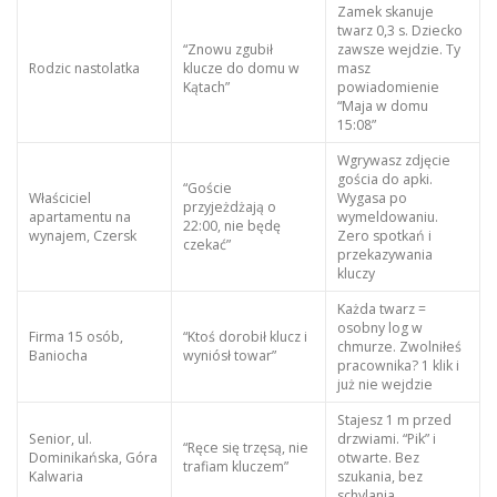
Zamek skanuje
twarz 0,3 s. Dziecko
“Znowu zgubił
zawsze wejdzie. Ty
Rodzic nastolatka
klucze do domu w
masz
Kątach”
powiadomienie
“Maja w domu
15:08”
Wgrywasz zdjęcie
gościa do apki.
“Goście
Właściciel
Wygasa po
przyjeżdżają o
apartamentu na
wymeldowaniu.
22:00, nie będę
wynajem, Czersk
Zero spotkań i
czekać”
przekazywania
kluczy
Każda twarz =
osobny log w
Firma 15 osób,
“Ktoś dorobił klucz i
chmurze. Zwolniłeś
Baniocha
wyniósł towar”
pracownika? 1 klik i
już nie wejdzie
Stajesz 1 m przed
Senior, ul.
drzwiami. “Pik” i
“Ręce się trzęsą, nie
Dominikańska, Góra
otwarte. Bez
trafiam kluczem”
Kalwaria
szukania, bez
schylania