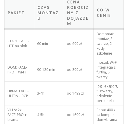
CENA
CZAS
ROBOCIZ
CO W
PAKIET
MONTAŻ
NY Z
CENIE
U
DOJAZDE
M
Demontaż,
montaż, 3
START: FACE-
60 min
od 699 zł
twarze, 2
LITE na blok
kody,
szkolenie
mostek Wi-Fi,
DOM: FACE-
integracja z
90-120 min
od 899 zł
PRO + Wi-Fi
furtką, 5
twarzy
logi, eksport,
FIRMA: FACE-
50 twarzy,
3-4h
od 1499 zł
ULTRA + RCP
szkolenie
personelu
VILLA: 2x
Rabat 400 zł
FACE-PRO +
4-5h
od 1699 zł
za komplet
brama
dom+brama