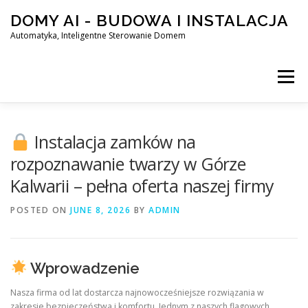
Skip
DOMY AI - BUDOWA I INSTALACJA
to
content
Automatyka, Inteligentne Sterowanie Domem
Menu
HOME
Instalacja zamków na
rozpoznawanie twarzy w Górze
Kalwarii – pełna oferta naszej firmy
SMART DOM AI – AUTOMATYKA, INTELIGENTNE STEROWA
POSTED ON
JUNE 8, 2026
BY
ADMIN
BLOG
KONTAKT
Wprowadzenie
Nasza firma od lat dostarcza najnowocześniejsze rozwiązania w
zakresie bezpieczeństwa i komfortu. Jednym z naszych flagowych