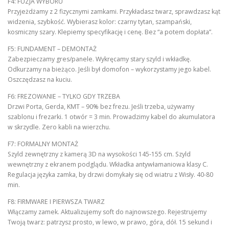
F4: FUZJA WYBORU
Przyjeżdżamy z 2 fizycznymi zamkami. Przykładasz twarz, sprawdzasz kąt
widzenia, szybkość. Wybierasz kolor: czarny tytan, szampański,
kosmiczny szary. Klepiemy specyfikację i cenę. Bez “a potem dopłata”.
F5: FUNDAMENT – DEMONTAŻ
Zabezpieczamy gres/panele. Wykręcamy stary szyld i wkładkę.
Odkurzamy na bieżąco. Jeśli był domofon – wykorzystamy jego kabel.
Oszczędzasz na kuciu.
F6: FREZOWANIE – TYLKO GDY TRZEBA
Drzwi Porta, Gerda, KMT – 90% bez frezu. Jeśli trzeba, używamy
szablonu i frezarki. 1 otwór = 3 min. Prowadzimy kabel do akumulatora
w skrzydle. Zero kabli na wierzchu.
F7: FORMALNY MONTAŻ
Szyld zewnętrzny z kamerą 3D na wysokości 145-155 cm. Szyld
wewnętrzny z ekranem podglądu. Wkładka antywłamaniowa klasy C.
Regulacja języka zamka, by drzwi domykały się od wiatru z Wisły. 40-80
min.
F8: FIRMWARE I PIERWSZA TWARZ
Włączamy zamek. Aktualizujemy soft do najnowszego. Rejestrujemy
Twoją twarz: patrzysz prosto, w lewo, w prawo, góra, dół. 15 sekund i