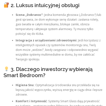
2. Luksus intuicyjnej obsługi
Scena „Dobranoc”:
Jedna komenda głosowa („Dobranoc”) lub
gest sprawia, że dom wykonuje serię działań: zasłania rolety,
gasi światła w całym mieszkaniu, blokuje zamki, obniża
temperaturę i aktywuje system alarmowy. Ty musisz tylko
położyć się do łóżka.
Integracja z urządzeniami zdrowotnymi:
Jeśli korzystasz z
inteligentnych opasek czy systemów monitoringu snu, Twój
dom może „widzieć”, kiedy zasypiasz i odpowiednio wygasić
wszystkie systemy multimedialne w domu, by nie zakłócać
Twojego spokoju.
3. Dlaczego inwestorzy wybierają
Smart Bedroom?
Higiena Snu:
Optymalizacja środowiska snu przekłada się na
lepszą jakość wypoczynku, wyższą energię w ciągu dnia i lepsze
zdrowie.
Komfort i Intymność:
Systemy Smart Glass dają prywatność
na żądanie – wystarczy jedno kliknięcie, by szyby w sypialni stały