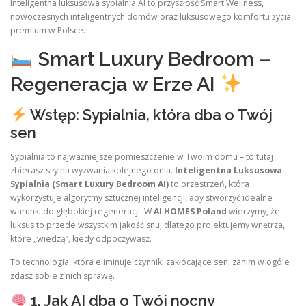
Inteligentna luksusowa sypialnia AI to przyszłość Smart Wellness,
nowoczesnych inteligentnych domów oraz luksusowego komfortu życia
premium w Polsce.
Smart Luxury Bedroom –
Regeneracja w Erze AI
Wstęp: Sypialnia, która dba o Twój
sen
Sypialnia to najważniejsze pomieszczenie w Twoim domu – to tutaj
zbierasz siły na wyzwania kolejnego dnia.
Inteligentna Luksusowa
Sypialnia (Smart Luxury Bedroom AI)
to przestrzeń, która
wykorzystuje algorytmy sztucznej inteligencji, aby stworzyć idealne
warunki do głębokiej regeneracji. W
AI HOMES Poland
wierzymy, że
luksus to przede wszystkim jakość snu, dlatego projektujemy wnętrza,
które „wiedzą”, kiedy odpoczywasz.
To technologia, która eliminuje czynniki zakłócające sen, zanim w ogóle
zdasz sobie z nich sprawę.
1. Jak AI dba o Twój nocny