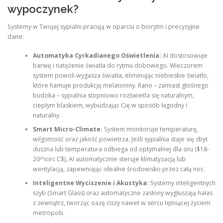
wypoczynek?
Systemy w Twojej sypialni pracują w oparciu o biorytm i precyzyjne
dane:
Automatyka Cyrkadianego Oświetlenia:
AI dostosowuje
barwę i natężenie światła do rytmu dobowego. Wieczorem
system powoli wygasza światła, eliminując niebieskie światło,
które hamuje produkcję melatoniny. Rano – zamiast głośnego
budzika – sypialnia stopniowo rozświetla się naturalnym,
ciepłym blaskiem, wybudzając Cię w sposób łagodny i
naturalny.
Smart Micro-Climate:
System monitoruje temperaturę,
wilgotność oraz jakość powietrza. Jeśli sypialnia staje się zbyt
duszna lub temperatura odbiega od optymalnej dla snu ($18-
20^\circ C$), AI automatycznie steruje klimatyzacją lub
wentylacją, zapewniając idealne środowisko przez całą noc.
Inteligentne Wyciszenie i Akustyka:
Systemy inteligentnych
szyb (Smart Glass) oraz automatyczne zasłony wygłuszają hałas
z zewnątrz, tworząc oazę ciszy nawet w sercu tętniącej życiem
metropolii.