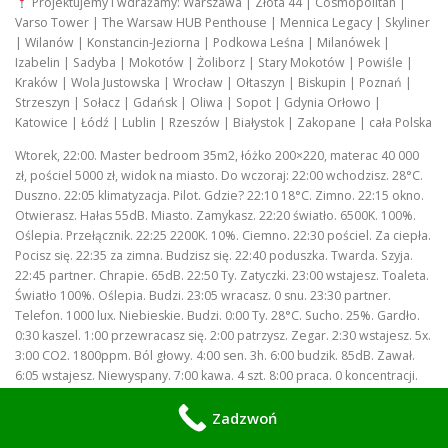
Projektujemy i wdrażamy: Warszawa | Złota 44 | Cosmopolitan |
Varso Tower | The Warsaw HUB Penthouse | Mennica Legacy | Skyliner
| Wilanów | Konstancin-Jeziorna | Podkowa Leśna | Milanówek |
Izabelin | Sadyba | Mokotów | Żoliborz | Stary Mokotów | Powiśle |
Kraków | Wola Justowska | Wrocław | Ołtaszyn | Biskupin | Poznań |
Strzeszyn | Sołacz | Gdańsk | Oliwa | Sopot | Gdynia Orłowo |
Katowice | Łódź | Lublin | Rzeszów | Białystok | Zakopane | cała Polska
Wtorek, 22:00. Master bedroom 35m2, łóżko 200×220, materac 40 000
zł, pościel 5000 zł, widok na miasto. Do wczoraj: 22:00 wchodzisz. 28°C.
Duszno. 22:05 klimatyzacja. Pilot. Gdzie? 22:10 18°C. Zimno. 22:15 okno.
Otwierasz. Hałas 55dB. Miasto. Zamykasz. 22:20 światło. 6500K. 100%.
Oślepia. Przełącznik. 22:25 2200K. 10%. Ciemno. 22:30 pościel. Za ciepła.
Pocisz się. 22:35 za zimna. Budzisz się. 22:40 poduszka. Twarda. Szyja.
22:45 partner. Chrapie. 65dB. 22:50 Ty. Zatyczki. 23:00 wstajesz. Toaleta.
Światło 100%. Oślepia. Budzi. 23:05 wracasz. 0 snu. 23:30 partner.
Telefon. 1000 lux. Niebieskie. Budzi. 0:00 Ty. 28°C. Sucho. 25%. Gardło.
0:30 kaszel. 1:00 przewracasz się. 2:00 patrzysz. Zegar. 2:30 wstajesz. 5x.
3:00 CO2. 1800ppm. Ból głowy. 4:00 sen. 3h. 6:00 budzik. 85dB. Zawał.
6:05 wstajesz. Niewyspany. 7:00 kawa. 4 szt. 8:00 praca. 0 koncentracji.
9:00 L4. 15 dni/rok. 10 000 zł. 10:00 lekarz. “Bezsenność. Depresja”. 11:00
tabletki. 500 zł/mies. 12:00 Ty. 35m2. 200 000 zł. 0 snu. 13:00 myślisz: “Po
Zadzwoń
co?”.