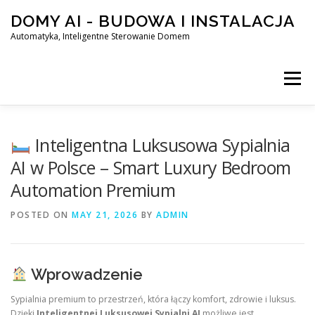
Skip
DOMY AI - BUDOWA I INSTALACJA
to
content
Automatyka, Inteligentne Sterowanie Domem
Menu
HOME
Inteligentna Luksusowa Sypialnia
AI w Polsce – Smart Luxury Bedroom
Automation Premium
SMART DOM AI – AUTOMATYKA, INTELIGENTNE STEROWA
POSTED ON
MAY 21, 2026
BY
ADMIN
BLOG
KONTAKT
Wprowadzenie
Sypialnia premium to przestrzeń, która łączy komfort, zdrowie i luksus.
Dzięki
Inteligentnej Luksusowej Sypialni AI
możliwe jest