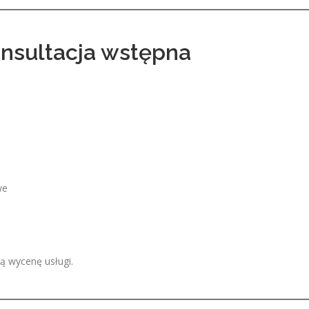
onsultacja wstępna
we
ną wycenę usługi.