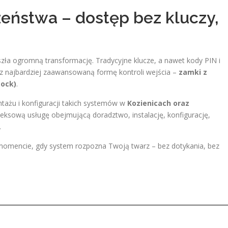
eństwa – dostęp bez kluczy,
szła ogromną transformację. Tradycyjne klucze, a nawet kody PIN i
ez najbardziej zaawansowaną formę kontroli wejścia –
zamki z
Lock)
.
ntażu i konfiguracji takich systemów w
Kozienicach oraz
eksową usługę obejmującą doradztwo, instalację, konfigurację,
.
w momencie, gdy system rozpozna Twoją twarz – bez dotykania, bez