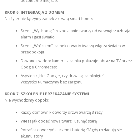
bezpieczne miejsce.
KROK 6: INTEGRACJA Z DOMEM
Na życzenie łączymy zamek z resztą smart home:
Scena „Wychodzę”: rozpoznanie twarzy od wewnątrz uzbraja
alarm i gasi światło
Scena „Wróciłem”: zamek otwarty twarzą włącza światło w
przedpokoju
Dzwonek wideo: kamera z zamka pokazuje obraz na TV przez
Google Chromecast
Asystent: „Hej Google, czy drzwi są zamknięte”
Wszystko tłumaczymy bez żargonu.
KROK 7: SZKOLENIE I PRZEKAZANIE SYSTEMU
Nie wychodzimy dopóki:
Każdy domownik otworzy drzwi twarzą 3 razy
Wiesz jak dodać nową twarz i usunąć starą
Potrafisz otworzyć kluczem i baterią 9V gdy rozładują się
akumulatory