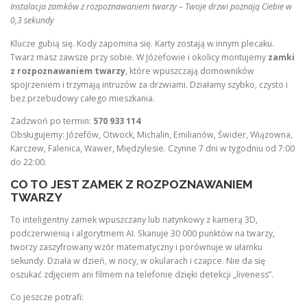
Instalacja zamków z rozpoznawaniem twarzy – Twoje drzwi poznają Ciebie w
0,3 sekundy
Klucze gubią się. Kody zapomina się. Karty zostają w innym plecaku.
Twarz masz zawsze przy sobie. W Józefowie i okolicy montujemy
zamki
z rozpoznawaniem twarzy
, które wpuszczają domowników
spojrzeniem i trzymają intruzów za drzwiami. Działamy szybko, czysto i
bez przebudowy całego mieszkania.
Zadzwoń po termin:
570 933 114
Obsługujemy: Józefów, Otwock, Michalin, Emilianów, Świder, Wiązowna,
Karczew, Falenica, Wawer, Międzylesie. Czynne 7 dni w tygodniu od 7:00
do 22:00.
CO TO JEST ZAMEK Z ROZPOZNAWANIEM
TWARZY
To inteligentny zamek wpuszczany lub natynkowy z kamerą 3D,
podczerwienią i algorytmem AI. Skanuje 30 000 punktów na twarzy,
tworzy zaszyfrowany wzór matematyczny i porównuje w ułamku
sekundy. Działa w dzień, w nocy, w okularach i czapce. Nie da się
oszukać zdjęciem ani filmem na telefonie dzięki detekcji „liveness”.
Co jeszcze potrafi: