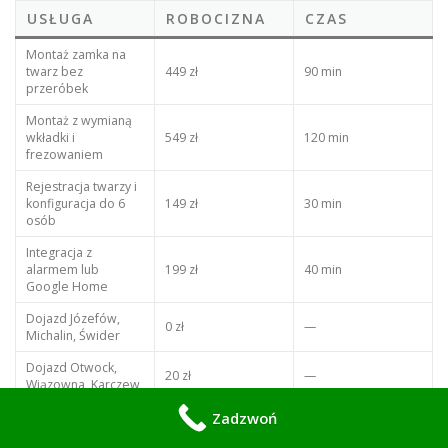
USŁUGA
ROBOCIZNA
CZAS
Montaż zamka na
twarz bez
449 zł
90 min
przeróbek
Montaż z wymianą
wkładki i
549 zł
120 min
frezowaniem
Rejestracja twarzy i
konfiguracja do 6
149 zł
30 min
osób
Integracja z
alarmem lub
199 zł
40 min
Google Home
Dojazd Józefów,
0 zł
—
Michalin, Świder
Dojazd Otwock,
20 zł
—
Wiązowna, Karczew
Zadzwoń