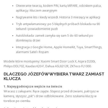
Otwieranie twarzą, kodem PIN, kartą MIFARE, odciskem palca,
aplikacją i kluczem awaryjnym
Nagrywanie kto i kiedy wszedł. Historia 3 miesięcy w aplikacji
Tryb antywłamaniowy: po 5 błędnych próbach blokada na 90
sekund i powiadomienie push
Autoblokada: zamek zamyka się sam 5 do 60 sekund po
domknięciu drzwi
Integracja z Google Home, Apple HomeKit, Tuya, SmartThings,
alarmami Satel i Ropam
Modele które montujemy: Xiaomi Smart Door Lock X, Aqara D200i,
Philips DDL702, Kaadas K20-F, Dahua ASL8212R, ZKTeco FL1000.
DLACZEGO JÓZEFÓW WYBIERA TWARZ ZAMIAST
KLUCZA
1. Najwygodniejsze wejście na świecie
Wracasz z zakupami. Ręce zajęte. Stajesz przed drzwiami, patrzysz w
kamerę, słyszysz „pik” i drzwi odblokowane. Zero szukania kluczy w
torebce po ciemku.