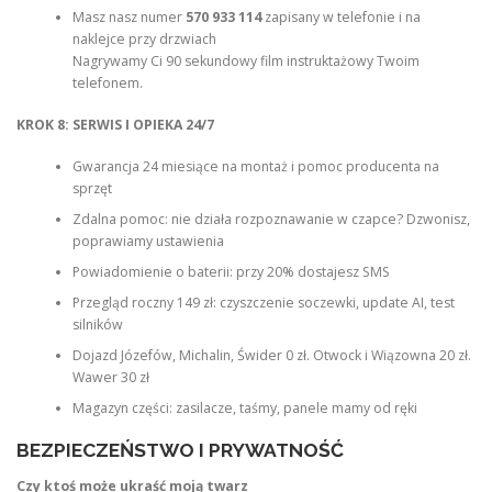
Masz nasz numer
570 933 114
zapisany w telefonie i na
naklejce przy drzwiach
Nagrywamy Ci 90 sekundowy film instruktażowy Twoim
telefonem.
KROK 8: SERWIS I OPIEKA 24/7
Gwarancja 24 miesiące na montaż i pomoc producenta na
sprzęt
Zdalna pomoc: nie działa rozpoznawanie w czapce? Dzwonisz,
poprawiamy ustawienia
Powiadomienie o baterii: przy 20% dostajesz SMS
Przegląd roczny 149 zł: czyszczenie soczewki, update AI, test
silników
Dojazd Józefów, Michalin, Świder 0 zł. Otwock i Wiązowna 20 zł.
Wawer 30 zł
Magazyn części: zasilacze, taśmy, panele mamy od ręki
BEZPIECZEŃSTWO I PRYWATNOŚĆ
Czy ktoś może ukraść moją twarz