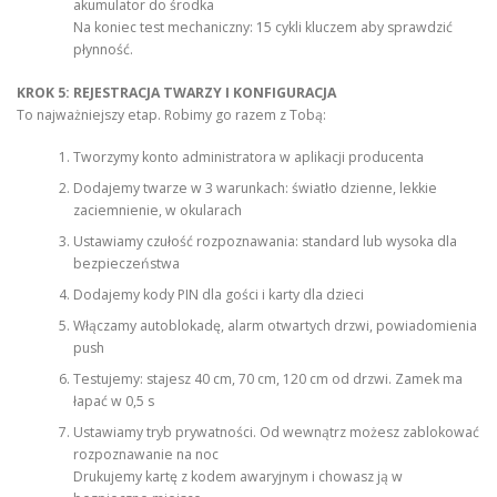
akumulator do środka
Na koniec test mechaniczny: 15 cykli kluczem aby sprawdzić
płynność.
KROK 5: REJESTRACJA TWARZY I KONFIGURACJA
To najważniejszy etap. Robimy go razem z Tobą:
Tworzymy konto administratora w aplikacji producenta
Dodajemy twarze w 3 warunkach: światło dzienne, lekkie
zaciemnienie, w okularach
Ustawiamy czułość rozpoznawania: standard lub wysoka dla
bezpieczeństwa
Dodajemy kody PIN dla gości i karty dla dzieci
Włączamy autoblokadę, alarm otwartych drzwi, powiadomienia
push
Testujemy: stajesz 40 cm, 70 cm, 120 cm od drzwi. Zamek ma
łapać w 0,5 s
Ustawiamy tryb prywatności. Od wewnątrz możesz zablokować
rozpoznawanie na noc
Drukujemy kartę z kodem awaryjnym i chowasz ją w