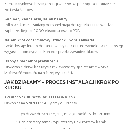
Zamki natynkowe bez ingerencji w drzwi wspólnoty. Demontaż nie
zostawia śladów.
Gabinet, kancelaria, salon beauty
Tylko właściciel i zaufany personel mają dostęp. Klient nie wejdzie na
zaplecze. Rejestr RODO eksportujesz do PDF.
Najem krótkoterminowy Otwock i Góra Kalwaria
Gość dostaje link do dodania twarzy na 3 dni. Po wymeldowaniu dostęp
wygasa automatycznie. Koniec z przekazywaniem kluczy.
Osoby z niepełnosprawnością
Otwieranie drzwi bez użycia rąk. Wystarczy spojrzenie z wózka.
Możliwość montażu na niższej wysokości.
JAK DZIAŁAMY – PROCES INSTALACJI KROK PO
KROKU
KROK 1: SZYBKI WYWIAD TELEFONICZNY
Dzwonisz na
570 933 114
. Pytamy o 6 rzeczy:
Typ drzwi: drewniane, stal, PCV, grubość 38 do 120 mm
Czy jest stary zamek wpuszczany i jaki rozstaw klamki