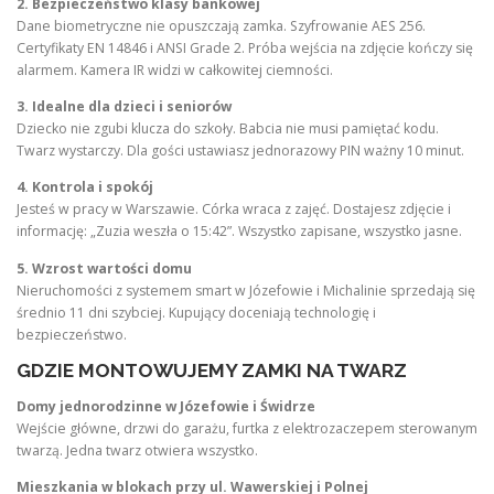
2. Bezpieczeństwo klasy bankowej
Dane biometryczne nie opuszczają zamka. Szyfrowanie AES 256.
Certyfikaty EN 14846 i ANSI Grade 2. Próba wejścia na zdjęcie kończy się
alarmem. Kamera IR widzi w całkowitej ciemności.
3. Idealne dla dzieci i seniorów
Dziecko nie zgubi klucza do szkoły. Babcia nie musi pamiętać kodu.
Twarz wystarczy. Dla gości ustawiasz jednorazowy PIN ważny 10 minut.
4. Kontrola i spokój
Jesteś w pracy w Warszawie. Córka wraca z zajęć. Dostajesz zdjęcie i
informację: „Zuzia weszła o 15:42”. Wszystko zapisane, wszystko jasne.
5. Wzrost wartości domu
Nieruchomości z systemem smart w Józefowie i Michalinie sprzedają się
średnio 11 dni szybciej. Kupujący doceniają technologię i
bezpieczeństwo.
GDZIE MONTOWUJEMY ZAMKI NA TWARZ
Domy jednorodzinne w Józefowie i Świdrze
Wejście główne, drzwi do garażu, furtka z elektrozaczepem sterowanym
twarzą. Jedna twarz otwiera wszystko.
Mieszkania w blokach przy ul. Wawerskiej i Polnej