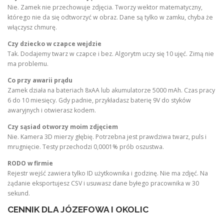
Nie. Zamek nie przechowuje zdjęcia. Tworzy wektor matematyczny,
którego nie da się odtworzyć w obraz. Dane są tylko w zamku, chyba że
włączysz chmurę.
Czy dziecko w czapce wejdzie
Tak. Dodajemy twarz w czapce i bez. Algorytm uczy się 10 ujęć. Zimą nie
ma problemu.
Co przy awarii prądu
Zamek działa na bateriach 8xAA lub akumulatorze 5000 mAh. Czas pracy
6 do 10 miesięcy. Gdy padnie, przykładasz baterię 9V do styków
awaryjnych i otwierasz kodem.
Czy sąsiad otworzy moim zdjęciem
Nie. Kamera 3D mierzy głębię. Potrzebna jest prawdziwa twarz, puls i
mrugnięcie. Testy przechodzi 0,0001% prób oszustwa.
RODO w firmie
Rejestr wejść zawiera tylko ID użytkownika i godzinę. Nie ma zdjęć. Na
żądanie eksportujesz CSV i usuwasz dane byłego pracownika w 30
sekund.
CENNIK DLA JÓZEFOWA I OKOLIC