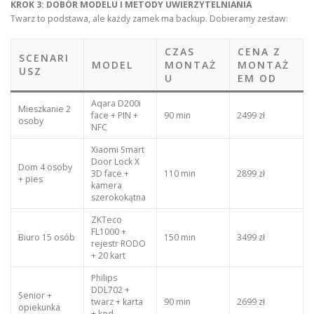
KROK 3: DOBÓR MODELU I METODY UWIERZYTELNIANIA
Twarz to podstawa, ale każdy zamek ma backup. Dobieramy zestaw:
CZAS
CENA Z
SCENARI
MODEL
MONTAŻ
MONTAŻ
USZ
U
EM OD
Aqara D200i
Mieszkanie 2
face + PIN +
90 min
2499 zł
osoby
NFC
Xiaomi Smart
Door Lock X
Dom 4 osoby
3D face +
110 min
2899 zł
+ pies
kamera
szerokokątna
ZKTeco
FL1000 +
Biuro 15 osób
150 min
3499 zł
rejestr RODO
+ 20 kart
Philips
DDL702 +
Senior +
twarz + karta
90 min
2699 zł
opiekunka
+ kod