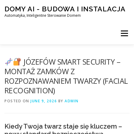
Skip
DOMY AI - BUDOWA I INSTALACJA
to
content
Automatyka, Inteligentne Sterowanie Domem
Menu
HOME
JÓZEFÓW SMART SECURITY –
MONTAŻ ZAMKÓW Z
ROZPOZNAWANIEM TWARZY (FACIAL
SMART DOM AI – AUTOMATYKA, INTELIGENTNE STEROWA
RECOGNITION)
POSTED ON
BLOG
JUNE 9, 2026
KONTAKT
BY
ADMIN
Kiedy Twoja twarz staje się kluczem –