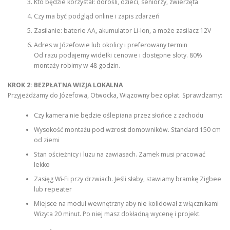
Kto będzie korzystał: dorośli, dzieci, seniorzy, zwierzęta
Czy ma być podgląd online i zapis zdarzeń
Zasilanie: baterie AA, akumulator Li-Ion, a może zasilacz 12V
Adres w Józefowie lub okolicy i preferowany termin
Od razu podajemy widełki cenowe i dostępne sloty. 80%
montaży robimy w 48 godzin.
KROK 2: BEZPŁATNA WIZJA LOKALNA
Przyjeżdżamy do Józefowa, Otwocka, Wiązowny bez opłat. Sprawdzamy:
Czy kamera nie będzie oślepiana przez słońce z zachodu
Wysokość montażu pod wzrost domowników. Standard 150 cm
od ziemi
Stan ościeżnicy i luzu na zawiasach. Zamek musi pracować
lekko
Zasięg Wi-Fi przy drzwiach. Jeśli słaby, stawiamy bramkę Zigbee
lub repeater
Miejsce na moduł wewnętrzny aby nie kolidował z włącznikami
Wizyta 20 minut. Po niej masz dokładną wycenę i projekt.