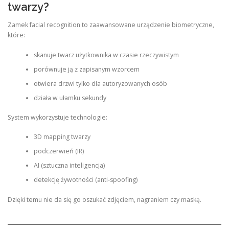
twarzy?
Zamek facial recognition to zaawansowane urządzenie biometryczne,
które:
skanuje twarz użytkownika w czasie rzeczywistym
porównuje ją z zapisanym wzorcem
otwiera drzwi tylko dla autoryzowanych osób
działa w ułamku sekundy
System wykorzystuje technologie:
3D mapping twarzy
podczerwień (IR)
AI (sztuczna inteligencja)
detekcję żywotności (anti-spoofing)
Dzięki temu nie da się go oszukać zdjęciem, nagraniem czy maską.