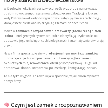
nowy standard bezpieczeństwa
W Józefowie i okolicach coraz więcej osób przechodzi na najwyższy
poziom nowoczesnych systemów zabezpieczeń. Tradycyjne klucze,
kody PIN czy nawet karty dostępu powoli ustępują miejsca technologii,
która jeszcze niedawno kojarzyła się z filmami science-fiction.
Mowa o
zamkach z rozpoznawaniem twarzy (facial recognition
locks)
– inteligentnych systemach, które identyfikują użytkownika na
podstawie jego unikalnych cech biologicznych i automatycznie otwierają
drzwi.
Nasza firma specjalizuje się w
profesjonalnym montażu zamków
biometrycznych z rozpoznawaniem twarzy w Józefowie i
okolicznych miejscowościach
, oferując kompleksową usługę: od
doradztwa i doboru urządzenia, po instalację, konfigurację i serwis.
To nie tylko wygoda. To rewolucja w sposobie, w jaki chronimy nasze
domy i firmy.
Czym jest zamek z rozpoznawaniem