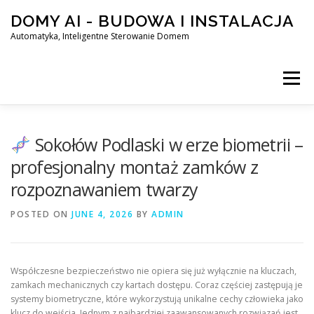
Skip
DOMY AI - BUDOWA I INSTALACJA
to
content
Automatyka, Inteligentne Sterowanie Domem
Menu
HOME
Sokołów Podlaski w erze biometrii –
profesjonalny montaż zamków z
rozpoznawaniem twarzy
SMART DOM AI – AUTOMATYKA, INTELIGENTNE STEROWA
POSTED ON
JUNE 4, 2026
BY
ADMIN
BLOG
KONTAKT
Współczesne bezpieczeństwo nie opiera się już wyłącznie na kluczach,
zamkach mechanicznych czy kartach dostępu. Coraz częściej zastępują je
systemy biometryczne, które wykorzystują unikalne cechy człowieka jako
klucz do wejścia. Jednym z najbardziej zaawansowanych rozwiązań jest