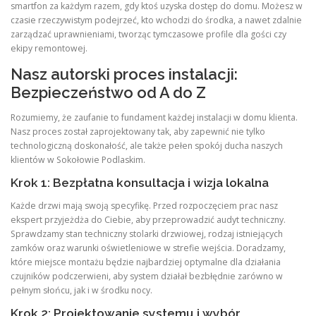
smartfon za każdym razem, gdy ktoś uzyska dostęp do domu. Możesz w
czasie rzeczywistym podejrzeć, kto wchodzi do środka, a nawet zdalnie
zarządzać uprawnieniami, tworząc tymczasowe profile dla gości czy
ekipy remontowej.
Nasz autorski proces instalacji:
Bezpieczeństwo od A do Z
Rozumiemy, że zaufanie to fundament każdej instalacji w domu klienta.
Nasz proces został zaprojektowany tak, aby zapewnić nie tylko
technologiczną doskonałość, ale także pełen spokój ducha naszych
klientów w Sokołowie Podlaskim.
Krok 1: Bezpłatna konsultacja i wizja lokalna
Każde drzwi mają swoją specyfikę. Przed rozpoczęciem prac nasz
ekspert przyjeżdża do Ciebie, aby przeprowadzić audyt techniczny.
Sprawdzamy stan techniczny stolarki drzwiowej, rodzaj istniejących
zamków oraz warunki oświetleniowe w strefie wejścia. Doradzamy,
które miejsce montażu będzie najbardziej optymalne dla działania
czujników podczerwieni, aby system działał bezbłędnie zarówno w
pełnym słońcu, jak i w środku nocy.
Krok 2: Projektowanie systemu i wybór