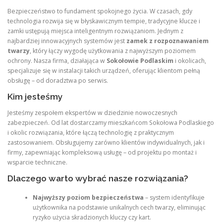
Bezpieczeństwo to fundament spokojnego życia. W czasach, gdy
technologia rozwija się w błyskawicznym tempie, tradycyjne klucze i
zamki ustępują miejsca inteligentnym rozwiązaniom. Jednym z
najbardziej innowacyjnych systemów jest
zamek z rozpoznawaniem
twarzy
, który łączy wygodę użytkowania z najwyższym poziomem
ochrony. Nasza firma, działająca w
Sokołowie Podlaskim
i okolicach,
specjalizuje się w instalacji takich urządzeń, oferując klientom pełną
obsługę – od doradztwa po serwis.
Kim jesteśmy
Jesteśmy zespołem ekspertów w dziedzinie nowoczesnych
zabezpieczeń. Od lat dostarczamy mieszkańcom Sokołowa Podlaskiego
i okolic rozwiązania, które łączą technologię z praktycznym
zastosowaniem. Obsługujemy zarówno klientów indywidualnych, jak i
firmy, zapewniając kompleksową usługę – od projektu po montaż i
wsparcie techniczne.
Dlaczego warto wybrać nasze rozwiązania?
Najwyższy poziom bezpieczeństwa
– system identyfikuje
użytkownika na podstawie unikalnych cech twarzy, eliminując
ryzyko użycia skradzionych kluczy czy kart.