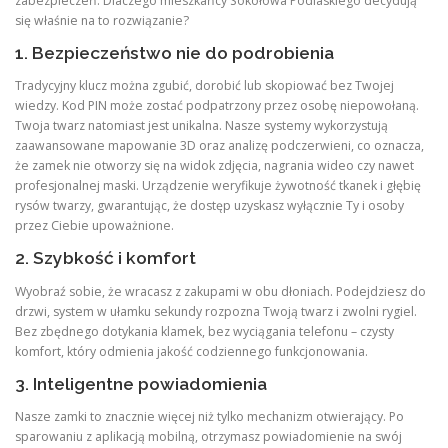
zabezpieczeń. Dlaczego mieszkańcy Sokołowa Podlaskiego decydują
się właśnie na to rozwiązanie?
1. Bezpieczeństwo nie do podrobienia
Tradycyjny klucz można zgubić, dorobić lub skopiować bez Twojej
wiedzy. Kod PIN może zostać podpatrzony przez osobę niepowołaną.
Twoja twarz natomiast jest unikalna. Nasze systemy wykorzystują
zaawansowane mapowanie 3D oraz analizę podczerwieni, co oznacza,
że zamek nie otworzy się na widok zdjęcia, nagrania wideo czy nawet
profesjonalnej maski. Urządzenie weryfikuje żywotność tkanek i głębię
rysów twarzy, gwarantując, że dostęp uzyskasz wyłącznie Ty i osoby
przez Ciebie upoważnione.
2. Szybkość i komfort
Wyobraź sobie, że wracasz z zakupami w obu dłoniach. Podejdziesz do
drzwi, system w ułamku sekundy rozpozna Twoją twarz i zwolni rygiel.
Bez zbędnego dotykania klamek, bez wyciągania telefonu – czysty
komfort, który odmienia jakość codziennego funkcjonowania.
3. Inteligentne powiadomienia
Nasze zamki to znacznie więcej niż tylko mechanizm otwierający. Po
sparowaniu z aplikacją mobilną, otrzymasz powiadomienie na swój