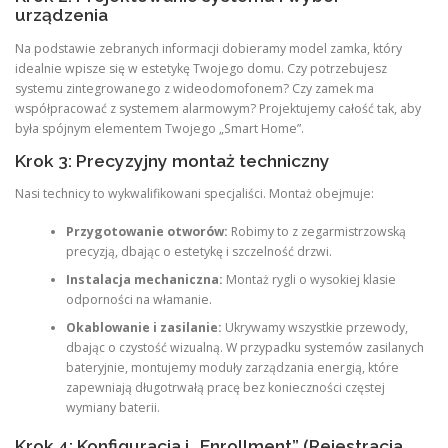
urządzenia
Na podstawie zebranych informacji dobieramy model zamka, który
idealnie wpisze się w estetykę Twojego domu. Czy potrzebujesz
systemu zintegrowanego z wideodomofonem? Czy zamek ma
współpracować z systemem alarmowym? Projektujemy całość tak, aby
była spójnym elementem Twojego „Smart Home”.
Krok 3: Precyzyjny montaż techniczny
Nasi technicy to wykwalifikowani specjaliści. Montaż obejmuje:
Przygotowanie otworów:
Robimy to z zegarmistrzowską
precyzją, dbając o estetykę i szczelność drzwi.
Instalacja mechaniczna:
Montaż rygli o wysokiej klasie
odporności na włamanie.
Okablowanie i zasilanie:
Ukrywamy wszystkie przewody,
dbając o czystość wizualną. W przypadku systemów zasilanych
bateryjnie, montujemy moduły zarządzania energią, które
zapewniają długotrwałą pracę bez konieczności częstej
wymiany baterii.
Krok 4: Konfiguracja i „Enrollment” (Rejestracja