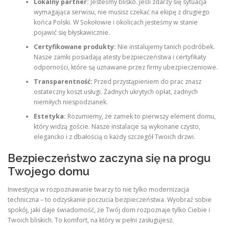
Lokalny partner:
Jesteśmy blisko. Jeśli zdarzy się sytuacja
wymagająca serwisu, nie musisz czekać na ekipę z drugiego
końca Polski. W Sokołowie i okolicach jesteśmy w stanie
pojawić się błyskawicznie.
Certyfikowane produkty:
Nie instalujemy tanich podróbek.
Nasze zamki posiadają atesty bezpieczeństwa i certyfikaty
odporności, które są uznawane przez firmy ubezpieczeniowe.
Transparentność:
Przed przystąpieniem do prac znasz
ostateczny koszt usługi. Żadnych ukrytych opłat, żadnych
niemiłych niespodzianek.
Estetyka:
Rozumiemy, że zamek to pierwszy element domu,
który widzą goście. Nasze instalacje są wykonane czysto,
elegancko i z dbałością o każdy szczegół Twoich drzwi.
Bezpieczeństwo zaczyna się na progu
Twojego domu
Inwestycja w rozpoznawanie twarzy to nie tylko modernizacja
techniczna – to odzyskanie poczucia bezpieczeństwa. Wyobraź sobie
spokój, jaki daje świadomość, że Twój dom rozpoznaje tylko Ciebie i
Twoich bliskich. To komfort, na który w pełni zasługujesz.