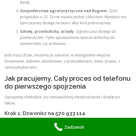
kiedy.
Gospodarstwa agroturystyczne nad Bugiem.
Gość
przyjeżdża o 22. Ty nie musisz jechać z kluczem. Wysyłasz mu
tymczasowy dostęp na twarz albo kod jednorazowy.
Szkoły, przedszkola, urzędy.
Ograniczasz dostęp do
pomieszczeń. Tylko upoważnione twarze wchodzą do
serwerowni czy archiwum.
Jeśli masz drzwi, możemy je zamienić w inteligentne wejście.
Drewniane, stalowe, aluminiowe, z przeszkleniem, lewe, prawe, z
samozamykaczem.
Jak pracujemy. Cały proces od telefonu
do pierwszego spojrzenia
Opisujemy dokładnie, bo nienawidzimy niespodzianek i dopłat po
fakcie.
Krok 1: Dzwonisz na 570 933 114
Odbiera monter, nie automat. Pytamy tylko o trzy rzeczy. Gdzie jest
Zadzwoń
montaż. Jakie masz drzwi. Czy chcesz sam zamek, czy zamek plus
wideodomofon z kamerą. Umawiamy wizytę. W Sokołowie często tego