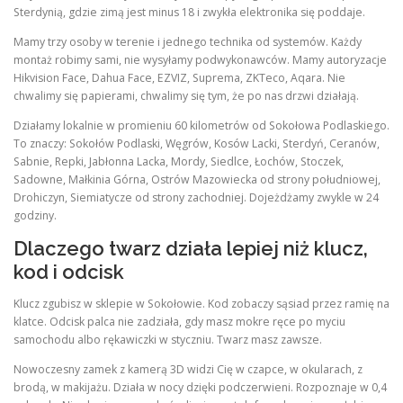
Sterdynią, gdzie zimą jest minus 18 i zwykła elektronika się poddaje.
Mamy trzy osoby w terenie i jednego technika od systemów. Każdy
montaż robimy sami, nie wysyłamy podwykonawców. Mamy autoryzacje
Hikvision Face, Dahua Face, EZVIZ, Suprema, ZKTeco, Aqara. Nie
chwalimy się papierami, chwalimy się tym, że po nas drzwi działają.
Działamy lokalnie w promieniu 60 kilometrów od Sokołowa Podlaskiego.
To znaczy: Sokołów Podlaski, Węgrów, Kosów Lacki, Sterdyń, Ceranów,
Sabnie, Repki, Jabłonna Lacka, Mordy, Siedlce, Łochów, Stoczek,
Sadowne, Małkinia Górna, Ostrów Mazowiecka od strony południowej,
Drohiczyn, Siemiatycze od strony zachodniej. Dojeżdżamy zwykle w 24
godziny.
Dlaczego twarz działa lepiej niż klucz,
kod i odcisk
Klucz zgubisz w sklepie w Sokołowie. Kod zobaczy sąsiad przez ramię na
klatce. Odcisk palca nie zadziała, gdy masz mokre ręce po myciu
samochodu albo rękawiczki w styczniu. Twarz masz zawsze.
Nowoczesny zamek z kamerą 3D widzi Cię w czapce, w okularach, z
brodą, w makijażu. Działa w nocy dzięki podczerwieni. Rozpoznaje w 0,4