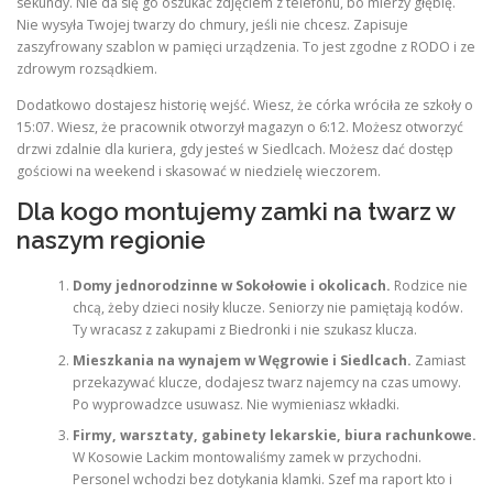
sekundy. Nie da się go oszukać zdjęciem z telefonu, bo mierzy głębię.
Nie wysyła Twojej twarzy do chmury, jeśli nie chcesz. Zapisuje
zaszyfrowany szablon w pamięci urządzenia. To jest zgodne z RODO i ze
zdrowym rozsądkiem.
Dodatkowo dostajesz historię wejść. Wiesz, że córka wróciła ze szkoły o
15:07. Wiesz, że pracownik otworzył magazyn o 6:12. Możesz otworzyć
drzwi zdalnie dla kuriera, gdy jesteś w Siedlcach. Możesz dać dostęp
gościowi na weekend i skasować w niedzielę wieczorem.
Dla kogo montujemy zamki na twarz w
naszym regionie
Domy jednorodzinne w Sokołowie i okolicach.
Rodzice nie
chcą, żeby dzieci nosiły klucze. Seniorzy nie pamiętają kodów.
Ty wracasz z zakupami z Biedronki i nie szukasz klucza.
Mieszkania na wynajem w Węgrowie i Siedlcach.
Zamiast
przekazywać klucze, dodajesz twarz najemcy na czas umowy.
Po wyprowadzce usuwasz. Nie wymieniasz wkładki.
Firmy, warsztaty, gabinety lekarskie, biura rachunkowe.
W Kosowie Lackim montowaliśmy zamek w przychodni.
Personel wchodzi bez dotykania klamki. Szef ma raport kto i