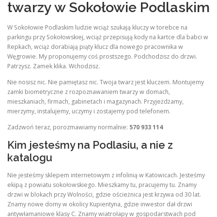
twarzy w Sokołowie Podlaskim
W Sokołowie Podlaskim ludzie wciąż szukają kluczy w torebce na
parkingu przy Sokołowskiej, wciąż przepisują kody na kartce dla babci w
Repkach, wciąż dorabiają piąty klucz dla nowego pracownika w
Węgrowie. My proponujemy coś prostszego. Podchodzisz do drzwi.
Patrzysz. Zamek klika. Wchodzisz.
Nie nosisz nic. Nie pamiętasz nic. Twoja twarz jest kluczem. Montujemy
zamki biometryczne z rozpoznawaniem twarzy w domach,
mieszkaniach, firmach, gabinetach i magazynach. Przyjeżdżamy,
mierzymy, instalujemy, uczymy i zostajemy pod telefonem.
Zadzwoń teraz, porozmawiamy normalnie:
570 933 114
Kim jesteśmy na Podlasiu, a nie z
katalogu
Nie jesteśmy sklepem internetowym z infolinią w Katowicach. Jesteśmy
ekipą z powiatu sokołowskiego. Mieszkamy tu, pracujemy tu. Znamy
drzwi w blokach przy Wolności, gdzie ościeżnica jest krzywa od 30 lat.
Znamy nowe domy w okolicy Kupientyna, gdzie inwestor dał drzwi
antywłamaniowe klasy C. Znamy wiatrołapy w gospodarstwach pod