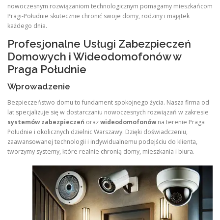
nowoczesnym rozwiązaniom technologicznym pomagamy mieszkańcom
Pragi-Południe skutecznie chronić swoje domy, rodziny i majątek
każdego dnia.
Profesjonalne Usługi Zabezpieczeń
Domowych i Wideodomofonów w
Praga Południe
Wprowadzenie
Bezpieczeństwo domu to fundament spokojnego życia. Nasza firma od
lat specjalizuje się w dostarczaniu nowoczesnych rozwiązań w zakresie
systemów zabezpieczeń
oraz
wideodomofonów
na terenie Praga
Południe i okolicznych dzielnic Warszawy. Dzięki doświadczeniu,
zaawansowanej technologii i indywidualnemu podejściu do klienta,
tworzymy systemy, które realnie chronią domy, mieszkania i biura.