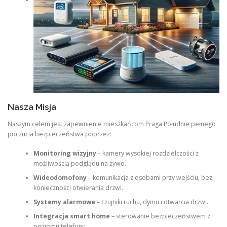
Nasza Misja
Naszym celem jest zapewnienie mieszkańcom Praga Południe pełnego
poczucia bezpieczeństwa poprzez:
Monitoring wizyjny
– kamery wysokiej rozdzielczości z
możliwością podglądu na żywo.
Wideodomofony
– komunikacja z osobami przy wejściu, bez
konieczności otwierania drzwi.
Systemy alarmowe
– czujniki ruchu, dymu i otwarcia drzwi.
Integracja smart home
– sterowanie bezpieczeństwem z
poziomu telefonu.