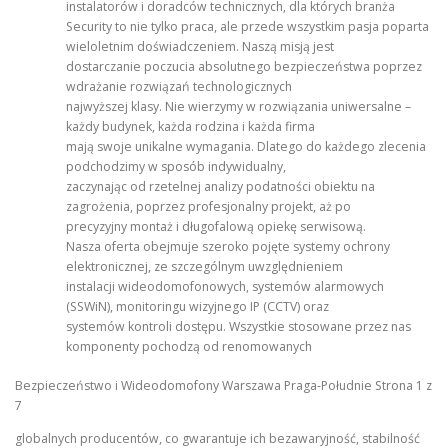
instalatorów i doradców technicznych, dla których branża
Security to nie tylko praca, ale przede wszystkim pasja poparta
wieloletnim doświadczeniem. Naszą misją jest
dostarczanie poczucia absolutnego bezpieczeństwa poprzez
wdrażanie rozwiązań technologicznych
najwyższej klasy. Nie wierzymy w rozwiązania uniwersalne –
każdy budynek, każda rodzina i każda firma
mają swoje unikalne wymagania. Dlatego do każdego zlecenia
podchodzimy w sposób indywidualny,
zaczynając od rzetelnej analizy podatności obiektu na
zagrożenia, poprzez profesjonalny projekt, aż po
precyzyjny montaż i długofalową opiekę serwisową.
Nasza oferta obejmuje szeroko pojęte systemy ochrony
elektronicznej, ze szczególnym uwzględnieniem
instalacji wideodomofonowych, systemów alarmowych
(SSWiN), monitoringu wizyjnego IP (CCTV) oraz
systemów kontroli dostępu. Wszystkie stosowane przez nas
komponenty pochodzą od renomowanych
Bezpieczeństwo i Wideodomofony Warszawa Praga-Południe Strona 1 z
7
globalnych producentów, co gwarantuje ich bezawaryjność, stabilność