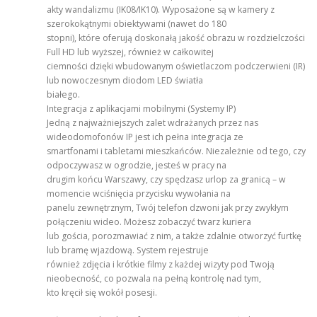
akty wandalizmu (IK08/IK10). Wyposażone są w kamery z
szerokokątnymi obiektywami (nawet do 180
stopni), które oferują doskonałą jakość obrazu w rozdzielczości
Full HD lub wyższej, również w całkowitej
ciemności dzięki wbudowanym oświetlaczom podczerwieni (IR)
lub nowoczesnym diodom LED światła
białego.
Integracja z aplikacjami mobilnymi (Systemy IP)
Jedną z najważniejszych zalet wdrażanych przez nas
wideodomofonów IP jest ich pełna integracja ze
smartfonami i tabletami mieszkańców. Niezależnie od tego, czy
odpoczywasz w ogrodzie, jesteś w pracy na
drugim końcu Warszawy, czy spędzasz urlop za granicą – w
momencie wciśnięcia przycisku wywołania na
panelu zewnętrznym, Twój telefon dzwoni jak przy zwykłym
połączeniu wideo. Możesz zobaczyć twarz kuriera
lub gościa, porozmawiać z nim, a także zdalnie otworzyć furtkę
lub bramę wjazdową. System rejestruje
również zdjęcia i krótkie filmy z każdej wizyty pod Twoją
nieobecność, co pozwala na pełną kontrolę nad tym,
kto kręcił się wokół posesji.