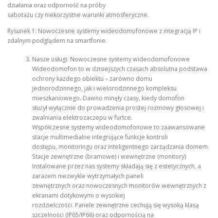
działania oraz odporność na próby
sabotażu czy niekorzystne warunki atmosferyczne.
Rysunek 1: Nowoczesne systemy wideodomofonowe z integracją IP i
zdalnym podglądem na smartfonie.
Nasze usługi: Nowoczesne systemy wideodomofonowe
Wideodomofon to w dzisiejszych czasach absolutna podstawa
ochrony każdego obiektu – zarówno domu
jednorodzinnego, jak i wielorodzinnego kompleksu
mieszkaniowego. Dawno minęły czasy, kiedy domofon
służył wyłącznie do prowadzenia prostej rozmowy głosowej i
zwalniania elektrozaczepu w furtce.
Współczesne systemy wideodomofonowe to zaawansowane
stacje multimedialne integrujące funkcje kontroli
dostępu, monitoringu oraz inteligentnego zarządzania domem.
Stacje zewnętrzne (bramowe) i wewnętrzne (monitory)
Instalowane przez nas systemy składają się z estetycznych, a
zarazem niezwykle wytrzymałych paneli
zewnętrznych oraz nowoczesnych monitorów wewnętrznych z
ekranami dotykowymi o wysokiej
rozdzielczości. Panele zewnętrzne cechują się wysoką klasą
szczelności (IP65/IP66) oraz odpornością na