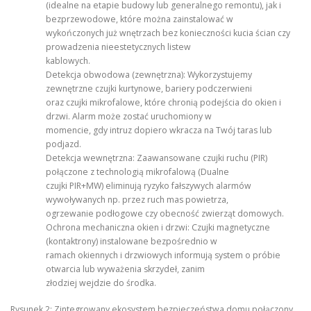
(idealne na etapie budowy lub generalnego remontu), jak i
bezprzewodowe, które można zainstalować w
wykończonych już wnętrzach bez konieczności kucia ścian czy
prowadzenia nieestetycznych listew
kablowych.
Detekcja obwodowa (zewnętrzna): Wykorzystujemy
zewnętrzne czujki kurtynowe, bariery podczerwieni
oraz czujki mikrofalowe, które chronią podejścia do okien i
drzwi. Alarm może zostać uruchomiony w
momencie, gdy intruz dopiero wkracza na Twój taras lub
podjazd.
Detekcja wewnętrzna: Zaawansowane czujki ruchu (PIR)
połączone z technologią mikrofalową (Dualne
czujki PIR+MW) eliminują ryzyko fałszywych alarmów
wywoływanych np. przez ruch mas powietrza,
ogrzewanie podłogowe czy obecność zwierząt domowych.
Ochrona mechaniczna okien i drzwi: Czujki magnetyczne
(kontaktrony) instalowane bezpośrednio w
ramach okiennych i drzwiowych informują system o próbie
otwarcia lub wyważenia skrzydeł, zanim
złodziej wejdzie do środka.
Rysunek 2: Zintegrowany ekosystem bezpieczeństwa domu połączony