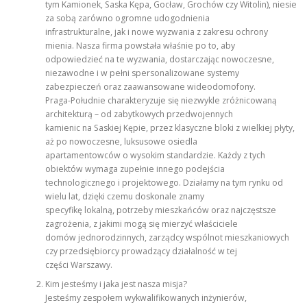
tym Kamionek, Saska Kępa, Gocław, Grochów czy Witolin), niesie
za sobą zarówno ogromne udogodnienia
infrastrukturalne, jak i nowe wyzwania z zakresu ochrony
mienia. Nasza firma powstała właśnie po to, aby
odpowiedzieć na te wyzwania, dostarczając nowoczesne,
niezawodne i w pełni spersonalizowane systemy
zabezpieczeń oraz zaawansowane wideodomofony.
Praga-Południe charakteryzuje się niezwykle zróżnicowaną
architekturą – od zabytkowych przedwojennych
kamienic na Saskiej Kępie, przez klasyczne bloki z wielkiej płyty,
aż po nowoczesne, luksusowe osiedla
apartamentowców o wysokim standardzie. Każdy z tych
obiektów wymaga zupełnie innego podejścia
technologicznego i projektowego. Działamy na tym rynku od
wielu lat, dzięki czemu doskonale znamy
specyfikę lokalną, potrzeby mieszkańców oraz najczęstsze
zagrożenia, z jakimi mogą się mierzyć właściciele
domów jednorodzinnych, zarządcy wspólnot mieszkaniowych
czy przedsiębiorcy prowadzący działalność w tej
części Warszawy.
Kim jesteśmy i jaka jest nasza misja?
Jesteśmy zespołem wykwalifikowanych inżynierów,