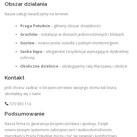
Obszar działania
Nasze usługi świadczymy na terenie:
Praga Południe
– główny obszar działalności.
Grochów
– instalacje w domach jednorodzinnych i blokach.
Gocław
– nowoczesne osiedla z pełnym monitoringiem.
Saska Kępa
– eleganckie rezydencje wymagające dyskretnej
ochrony.
Okoliczne dzielnice
– obsługujemy całą Warszawę i okolice.
Kontakt
Jeśli chcesz zadbać o bezpieczeństwo swojego domu lub biura,
skontaktuj się z nami:
570 933 114
Podsumowanie
Nasza firma to gwarancja bezpieczeństwa i spokoju. Dzięki
nowoczesnym systemom zabezpieczeń i wideodomofonom,
mieszkańcy Praga Południe mogą czuć się pewnie i komfortowo.