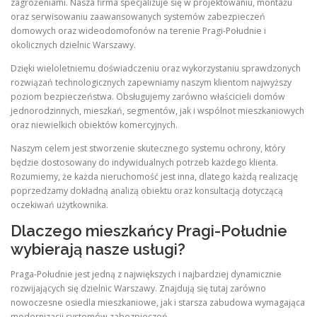
zagrożeniami. Nasza firma specjalizuje się w projektowaniu, montażu
oraz serwisowaniu zaawansowanych systemów zabezpieczeń
domowych oraz wideodomofonów na terenie Pragi-Południe i
okolicznych dzielnic Warszawy.
Dzięki wieloletniemu doświadczeniu oraz wykorzystaniu sprawdzonych
rozwiązań technologicznych zapewniamy naszym klientom najwyższy
poziom bezpieczeństwa. Obsługujemy zarówno właścicieli domów
jednorodzinnych, mieszkań, segmentów, jak i wspólnot mieszkaniowych
oraz niewielkich obiektów komercyjnych.
Naszym celem jest stworzenie skutecznego systemu ochrony, który
będzie dostosowany do indywidualnych potrzeb każdego klienta.
Rozumiemy, że każda nieruchomość jest inna, dlatego każdą realizację
poprzedzamy dokładną analizą obiektu oraz konsultacją dotyczącą
oczekiwań użytkownika.
Dlaczego mieszkańcy Pragi-Południe
wybierają nasze usługi?
Praga-Południe jest jedną z największych i najbardziej dynamicznie
rozwijających się dzielnic Warszawy. Znajdują się tutaj zarówno
nowoczesne osiedla mieszkaniowe, jak i starsza zabudowa wymagająca
modernizacji systemów zabezpieczeń.