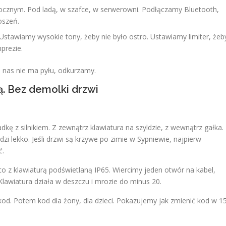
cznym. Pod ladą, w szafce, w serwerowni. Podłączamy Bluetooth,
oszeń.
Ustawiamy wysokie tony, żeby nie było ostro. Ustawiamy limiter, żeb
mprezie.
o nas nie ma pyłu, odkurzamy.
ą. Bez demolki drzwi
ę z silnikiem. Z zewnątrz klawiatura na szyldzie, z wewnątrz gałka.
i lekko. Jeśli drzwi są krzywe po zimie w Sypniewie, najpierw
ć.
z klawiaturą podświetlaną IP65. Wiercimy jeden otwór na kabel,
lawiatura działa w deszczu i mrozie do minus 20.
d. Potem kod dla żony, dla dzieci. Pokazujemy jak zmienić kod w 1