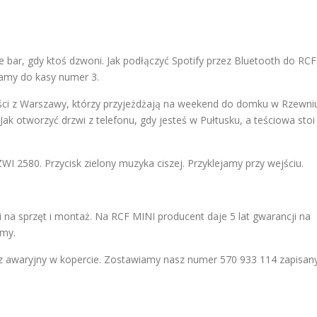
e bar, gdy ktoś dzwoni. Jak podłączyć Spotify przez Bluetooth do RCF
zamy do kasy numer 3.
ci z Warszawy, którzy przyjeżdżają na weekend do domku w Rzewniu
 Jak otworzyć drzwi z telefonu, gdy jesteś w Pułtusku, a teściowa stoi
 2580. Przycisk zielony muzyka ciszej. Przyklejamy przy wejściu.
na sprzęt i montaż. Na RCF MINI producent daje 5 lat gwarancji na
śmy.
z awaryjny w kopercie. Zostawiamy nasz numer 570 933 114 zapisan