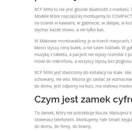
RCF MINI to nie jest głośnik Bluetooth z marketu.
Modele które najczęściej montujemy to COMPACT M
na ścianie w kawiarni, w gabinecie, w sklepie, w ko
słychać każde słowo, a nie tylko bas.
W Makowie montowaliśmy je w trzech miejscach, któ
klienci słyszą cenę bułek, a nie szum lodówki. W ga
muzykę z tabletu, a pacjent nie słyszy rozmów z p
mówi do mikrofonu, a wszyscy słyszą bez pogłosu
RCF MINI jest stworzony do instalacji na stałe. Ma 
schowany, nie wisi. Można go zasilać ze wzmacn
do domu. Jest odporny na kurz, ma stalową maskow
Czym jest zamek cyfr
To zamek, który nie potrzebuje klucza. Wpisujesz ko
otwierasz telefonem. Montujemy Yale Smart Keypa
do domu, do firmy, do bramy.