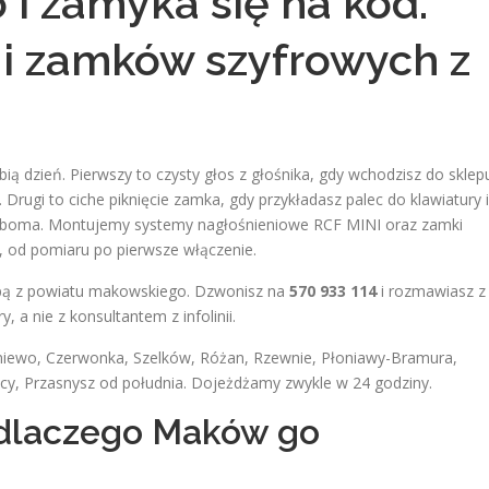
 i zamyka się na kod.
i zamków szyfrowych z
 dzień. Pierwszy to czysty głos z głośnika, gdy wchodzisz do sklep
 Drugi to ciche piknięcie zamka, gdy przykładasz palec do klawiatury i
ę oboma. Montujemy systemy nagłośnieniowe RCF MINI oraz zamki
e, od pomiaru po pierwsze włączenie.
ipą z powiatu makowskiego. Dzwonisz na
570 933 114
i rozmawiasz z
, a nie z konsultantem z infolinii.
iewo, Czerwonka, Szelków, Różan, Rzewnie, Płoniawy-Bramura,
ocy, Przasnysz od południa. Dojeżdżamy zwykle w 24 godziny.
 dlaczego Maków go