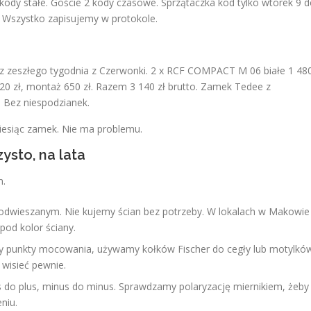
ody stałe. Goście 2 kody czasowe. Sprzątaczka kod tylko wtorek 9 
. Wszystko zapisujemy w protokole.
z zeszłego tygodnia z Czerwonki. 2 x RCF COMPACT M 06 białe 1 48
0 zł, montaż 650 zł. Razem 3 140 zł brutto. Zamek Tedee z
. Bez niespodzianek.
miesiąc zamek. Nie ma problemu.
ysto, na lata
m.
 podwieszanym. Nie kujemy ścian bez potrzeby. W lokalach w Makowie
pod kolor ściany.
y punkty mocowania, używamy kołków Fischer do cegły lub motylkó
 wisieć pewnie.
s do plus, minus do minus. Sprawdzamy polaryzację miernikiem, żeby
niu.