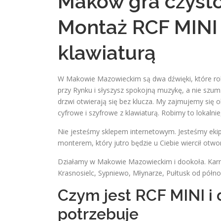
Maków gra czysto
Montaż RCF MINI 
klawiaturą
W Makowie Mazowieckim są dwa dźwięki, które robią
przy Rynku i słyszysz spokojną muzykę, a nie szum.
drzwi otwierają się bez klucza. My zajmujemy si
cyfrowe i szyfrowe z klawiaturą. Robimy to lokalni
Nie jesteśmy sklepem internetowym. Jesteśmy ek
monterem, który jutro będzie u Ciebie wiercił otwory
Działamy w Makowie Mazowieckim i dookoła. Karn
Krasnosielc, Sypniewo, Młynarze, Pułtusk od półn
Czym jest RCF MINI i
potrzebuje