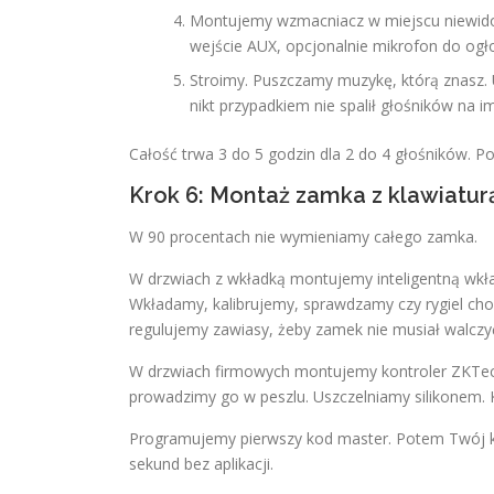
Montujemy wzmacniacz w miejscu niewido
wejście AUX, opcjonalnie mikrofon do ogł
Stroimy. Puszczamy muzykę, którą znasz. 
nikt przypadkiem nie spalił głośników na i
Całość trwa 3 do 5 godzin dla 2 do 4 głośników. P
Krok 6: Montaż zamka z klawiatur
W 90 procentach nie wymieniamy całego zamka.
W drzwiach z wkładką montujemy inteligentną wkładk
Wkładamy, kalibrujemy, sprawdzamy czy rygiel chodz
regulujemy zawiasy, żeby zamek nie musiał walczy
W drzwiach firmowych montujemy kontroler ZKTeco 
prowadzimy go w peszlu. Uszczelniamy silikonem. K
Programujemy pierwszy kod master. Potem Twój ko
sekund bez aplikacji.