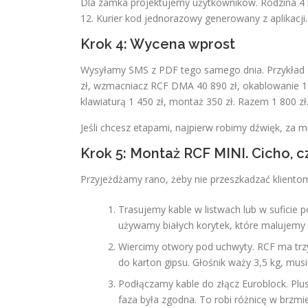
Dla zamka projektujemy użytkowników. Rodzina 4 k
12. Kurier kod jednorazowy generowany z aplikacji
Krok 4: Wycena wprost
Wysyłamy SMS z PDF tego samego dnia. Przykład 
zł, wzmacniacz RCF DMA 40 890 zł, okablowanie 12
klawiaturą 1 450 zł, montaż 350 zł. Razem 1 800 zł
Jeśli chcesz etapami, najpierw robimy dźwięk, za 
Krok 5: Montaż RCF MINI. Cicho, cz
Przyjeżdżamy rano, żeby nie przeszkadzać kliento
Trasujemy kable w listwach lub w suficie
używamy białych korytek, które malujemy 
Wiercimy otwory pod uchwyty. RCF ma trz
do karton gipsu. Głośnik waży 3,5 kg, musi
Podłączamy kable do złącz Euroblock. Plu
faza była zgodna. To robi różnicę w brzmie