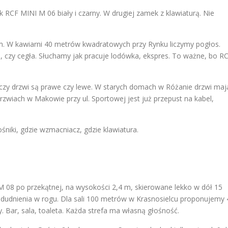
 RCF MINI M 06 biały i czarny. W drugiej zamek z klawiaturą. Nie
m. W kawiarni 40 metrów kwadratowych przy Rynku liczymy pogłos.
, czy cegła. Słuchamy jak pracuje lodówka, ekspres. To ważne, bo R
 czy drzwi są prawe czy lewe. W starych domach w Różanie drzwi maj
zwiach w Makowie przy ul. Sportowej jest już przepust na kabel,
niki, gdzie wzmacniacz, gdzie klawiatura.
M 08 po przekątnej, na wysokości 2,4 m, skierowane lekko w dół 15
z dudnienia w rogu. Dla sali 100 metrów w Krasnosielcu proponujemy 
. Bar, sala, toaleta. Każda strefa ma własną głośność.