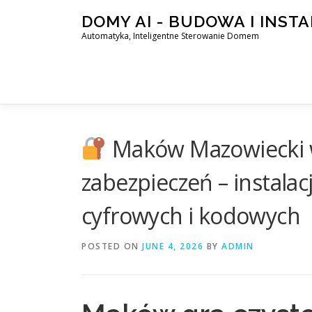
Skip
DOMY AI - BUDOWA I INST
to
Automatyka, Inteligentne Sterowanie Domem
content
Maków Mazowiecki w
zabezpieczeń – instala
cyfrowych i kodowych
POSTED ON
JUNE 4, 2026
BY
ADMIN