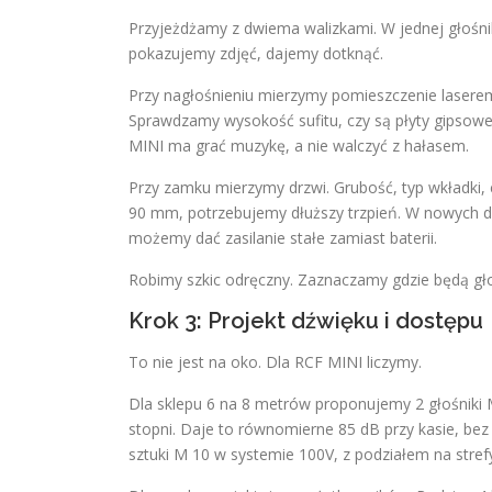
Przyjeżdżamy z dwiema walizkami. W jednej głośnik
pokazujemy zdjęć, dajemy dotknąć.
Przy nagłośnieniu mierzymy pomieszczenie lasere
Sprawdzamy wysokość sufitu, czy są płyty gipsowe
MINI ma grać muzykę, a nie walczyć z hałasem.
Przy zamku mierzymy drzwi. Grubość, typ wkładki,
90 mm, potrzebujemy dłuższy trzpień. W nowych dr
możemy dać zasilanie stałe zamiast baterii.
Robimy szkic odręczny. Zaznaczamy gdzie będą głoś
Krok 3: Projekt dźwięku i dostępu
To nie jest na oko. Dla RCF MINI liczymy.
Dla sklepu 6 na 8 metrów proponujemy 2 głośniki 
stopni. Daje to równomierne 85 dB przy kasie, be
sztuki M 10 w systemie 100V, z podziałem na strefy