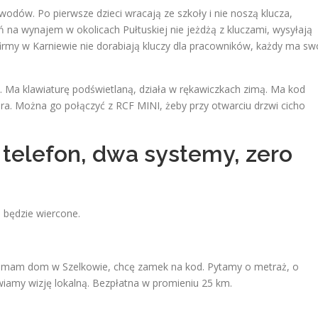
wodów. Po pierwsze dzieci wracają ze szkoły i nie noszą klucza,
ń na wynajem w okolicach Pułtuskiej nie jeżdżą z kluczami, wysyłają
 firmy w Karniewie nie dorabiają kluczy dla pracowników, każdy ma sw
. Ma klawiaturę podświetlaną, działa w rękawiczkach zimą. Ma kod
ra. Można go połączyć z RCF MINI, żeby przy otwarciu drzwi cicho
 telefon, dwa systemy, zero
o będzie wiercone.
 mam dom w Szelkowie, chcę zamek na kod. Pytamy o metraż, o
wiamy wizję lokalną. Bezpłatna w promieniu 25 km.