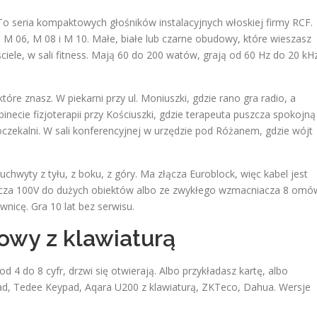
 To seria kompaktowych głośników instalacyjnych włoskiej firmy RCF.
 06, M 08 i M 10. Małe, białe lub czarne obudowy, które wieszasz
ściele, w sali fitness. Mają 60 do 200 watów, grają od 60 Hz do 20 kH
re znasz. W piekarni przy ul. Moniuszki, gdzie rano gra radio, a
binecie fizjoterapii przy Kościuszki, gdzie terapeuta puszcza spokojną
oczekalni. W sali konferencyjnej w urzędzie pod Różanem, gdzie wójt
.
uchwyty z tyłu, z boku, z góry. Ma złącza Euroblock, więc kabel jest
iacza 100V do dużych obiektów albo ze zwykłego wzmacniacza 8 omó
nicę. Gra 10 lat bez serwisu.
owy z klawiaturą
d 4 do 8 cyfr, drzwi się otwierają. Albo przykładasz kartę, albo
d, Tedee Keypad, Aqara U200 z klawiaturą, ZKTeco, Dahua. Wersje