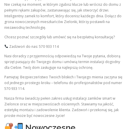
Nie czekaj na moment, w którym zgubisz klucze lub wrócisz do domu z
pełnymi rękami zakupów, zastanawiając się, jak otworzyć drzwi.
Inteligentny zamek to komfort, który docenisz każdego dnia. Dołącz do
grona nowoczesnych mieszkańców Zielonki, którzy postawili na
niezawodną technologię.
Chcesz poznać szczegóły lub umówić się na bezpłatną konsultację?
Zadzwoń do nas: 570 933 114
Nasi doradcy z przyjemnością odpowiedzą na Twoje pytania, dobiorą
sprzęt pasujący do Twojego domu i umówią termin instalacji dogodny
dla Ciebie. Twój dom zasługuje na najlepszą ochronę.
Pamiętaj: Bezpieczeństwo Twoich bliskich i Twojego mienia zaczyna się
od jednego prostego kroku – telefonu do profesjonalistów pod numer
570 933 114.
Nasza firma świadczy pełen zakres usług instalacji zamków smart w
Zielonce oraz w miejscowościach ościennych. Stawiamy na jakość,
estetykę montażu i zadowolenie klienta. Zadzwoń i przekonaj się, jak
proste może być nowoczesne życie!
Nowoczesne