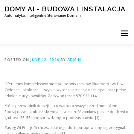
Skip
DOMY AI - BUDOWA I INSTALACJA
to
content
Automatyka, Inteligentne Sterowanie Domem
Menu
HOME
POSTED ON
JUNE 12, 2026
BY
ADMIN
SMART DOM AI – AUTOMATYKA, INTELIGENTNE STEROWA
Oferujemy kompleksowy montaż i serwis zamków Bluetooth i Wi‑Fi w
Zielonce i okolicach — szybka wycena, instalacja na miejscu oraz pełne
szkolenie użytkowników. Zadzwoń teraz: 570 933 114.
BLOG
KONTAKT
Krótki przewodnik decyzji — co warto rozważyć przed montażem
Rodzaj drzwi i grubość skrzydła — większość zamków pasuje do drzwi o
grubości 35–55 mm; sprawdzimy to podczas audytu. [1]
Zasięg Wi‑Fi — jeśli chcesz zdalnego dostępu, upewnimy się, że sygnał
jest stabilny w miejscu montażu. [3]