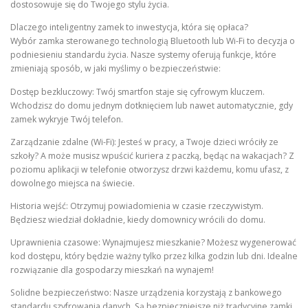
dostosowuje się do Twojego stylu życia.
Dlaczego inteligentny zamek to inwestycja, która się opłaca?
Wybór zamka sterowanego technologią Bluetooth lub Wi-Fi to decyzja o
podniesieniu standardu życia. Nasze systemy oferują funkcje, które
zmieniają sposób, w jaki myślimy o bezpieczeństwie:
Dostęp bezkluczowy: Twój smartfon staje się cyfrowym kluczem.
Wchodzisz do domu jednym dotknięciem lub nawet automatycznie, gdy
zamek wykryje Twój telefon.
Zarządzanie zdalne (Wi-Fi): Jesteś w pracy, a Twoje dzieci wróciły ze
szkoły? A może musisz wpuścić kuriera z paczką, będąc na wakacjach? Z
poziomu aplikacji w telefonie otworzysz drzwi każdemu, komu ufasz, z
dowolnego miejsca na świecie.
Historia wejść: Otrzymuj powiadomienia w czasie rzeczywistym.
Będziesz wiedział dokładnie, kiedy domownicy wrócili do domu.
Uprawnienia czasowe: Wynajmujesz mieszkanie? Możesz wygenerować
kod dostępu, który będzie ważny tylko przez kilka godzin lub dni. Idealne
rozwiązanie dla gospodarzy mieszkań na wynajem!
Solidne bezpieczeństwo: Nasze urządzenia korzystają z bankowego
standardu szyfrowania danych. Są bezpieczniejsze niż tradycyjne zamki,