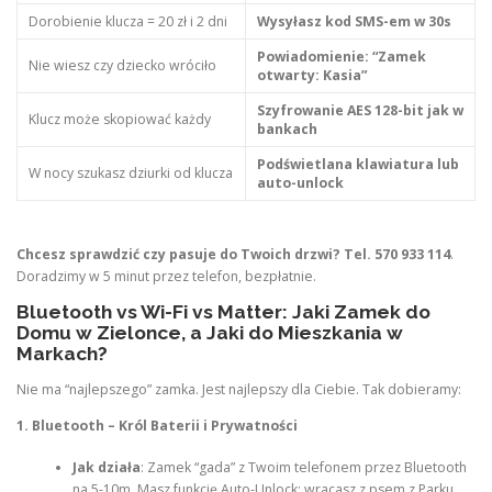
Dorobienie klucza = 20 zł i 2 dni
Wysyłasz kod SMS-em w 30s
Powiadomienie: “Zamek
Nie wiesz czy dziecko wróciło
otwarty: Kasia”
Szyfrowanie AES 128-bit jak w
Klucz może skopiować każdy
bankach
Podświetlana klawiatura lub
W nocy szukasz dziurki od klucza
auto-unlock
Chcesz sprawdzić czy pasuje do Twoich drzwi? Tel. 570 933 114
.
Doradzimy w 5 minut przez telefon, bezpłatnie.
Bluetooth vs Wi-Fi vs Matter: Jaki Zamek do
Domu w Zielonce, a Jaki do Mieszkania w
Markach?
Nie ma “najlepszego” zamka. Jest najlepszy dla Ciebie. Tak dobieramy:
1. Bluetooth – Król Baterii i Prywatności
Jak działa
: Zamek “gada” z Twoim telefonem przez Bluetooth
na 5-10m. Masz funkcję Auto-Unlock: wracasz z psem z Parku