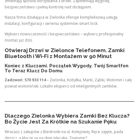
zmieniają sposób korzystania z drzwi. Zapewniają wygodę,
bezpieczeństwo i pełną kontrolę nad dostępem.
Nasza firma działająca w Zielonka oferuje kompleksową usługę
instalacji, konfiguracji i serwisu systemów smart lock.
Wybierz nowoczesność i bezpieczeństwo – wybierz profesjonalny
montaż już dziś.
Otwieraj Drzwi w Zielonce Telefonem. Zamki
Bluetooth i Wi-Fi z Montażem w 90 Minut
Koniec z Kluczami. Początek Wygody. Twój Smartfon
To Teraz Klucz Do Domu
Zadzwoń: 570 933 114
– Zielonka, Kobyłka, Marki, Ząbki, Wołomin i cały
powiat wołomiński. Lokalni eksperci od inteligentnych zamków.
Dlaczego Zielonka Wybiera Zamki Bez Klucza?
Bo Życie Jest Za Krótkie na Szukanie Pęku
Wracasz z zakupów z Biedronki na ul. Kolejowej. Ręce zajęte, pada
deszcz, a klucze są na dnie plecaka. Znajome?