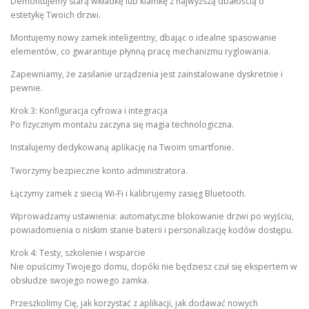
Demontujemy starą wkładkę lub klamkę z najwyższą dbałością o
estetykę Twoich drzwi.
Montujemy nowy zamek inteligentny, dbając o idealne spasowanie
elementów, co gwarantuje płynną pracę mechanizmu ryglowania.
Zapewniamy, że zasilanie urządzenia jest zainstalowane dyskretnie i
pewnie.
Krok 3: Konfiguracja cyfrowa i integracja
Po fizycznym montażu zaczyna się magia technologiczna.
Instalujemy dedykowaną aplikację na Twoim smartfonie.
Tworzymy bezpieczne konto administratora.
Łączymy zamek z siecią Wi-Fi i kalibrujemy zasięg Bluetooth.
Wprowadzamy ustawienia: automatyczne blokowanie drzwi po wyjściu,
powiadomienia o niskim stanie baterii i personalizację kodów dostępu.
Krok 4: Testy, szkolenie i wsparcie
Nie opuścimy Twojego domu, dopóki nie będziesz czuł się ekspertem w
obsłudze swojego nowego zamka.
Przeszkolimy Cię, jak korzystać z aplikacji, jak dodawać nowych