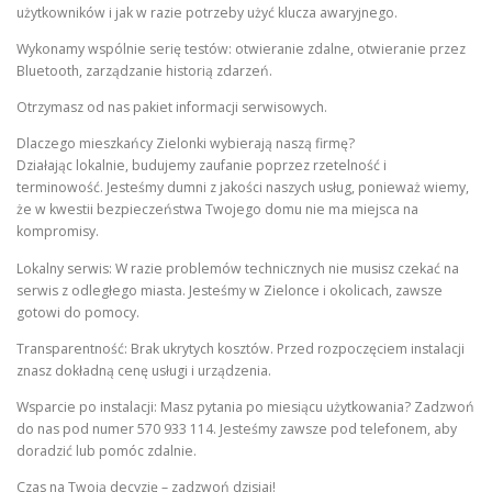
użytkowników i jak w razie potrzeby użyć klucza awaryjnego.
Wykonamy wspólnie serię testów: otwieranie zdalne, otwieranie przez
Bluetooth, zarządzanie historią zdarzeń.
Otrzymasz od nas pakiet informacji serwisowych.
Dlaczego mieszkańcy Zielonki wybierają naszą firmę?
Działając lokalnie, budujemy zaufanie poprzez rzetelność i
terminowość. Jesteśmy dumni z jakości naszych usług, ponieważ wiemy,
że w kwestii bezpieczeństwa Twojego domu nie ma miejsca na
kompromisy.
Lokalny serwis: W razie problemów technicznych nie musisz czekać na
serwis z odległego miasta. Jesteśmy w Zielonce i okolicach, zawsze
gotowi do pomocy.
Transparentność: Brak ukrytych kosztów. Przed rozpoczęciem instalacji
znasz dokładną cenę usługi i urządzenia.
Wsparcie po instalacji: Masz pytania po miesiącu użytkowania? Zadzwoń
do nas pod numer 570 933 114. Jesteśmy zawsze pod telefonem, aby
doradzić lub pomóc zdalnie.
Czas na Twoją decyzję – zadzwoń dzisiaj!