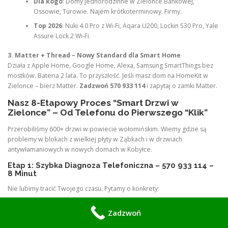
Dla kogo
: Domy jednorodzinne w Zielonce Bankowej,
Ossowie, Turowie. Najem krótkoterminowy. Firmy.
Top 2026
: Nuki 4.0 Pro z Wi-Fi, Aqara U200, Lockin S30 Pro, Yale
Assure Lock 2 Wi-Fi.
3. Matter + Thread – Nowy Standard dla Smart Home
Działa z Apple Home, Google Home, Alexa, Samsung SmartThings bez
mostków. Bateria 2 lata. To przyszłość. Jeśli masz dom na HomeKit w
Zielonce – bierz Matter.
Zadzwoń 570 933 114
i zapytaj o zamki Matter.
Nasz 8-Etapowy Proces “Smart Drzwi w
Zielonce” – Od Telefonu do Pierwszego “Klik”
Przerobiliśmy 600+ drzwi w powiecie wołomińskim. Wiemy gdzie są
problemy w blokach z wielkiej płyty w Ząbkach i w drzwiach
antywłamaniowych w nowych domach w Kobyłce.
Etap 1: Szybka Diagnoza Telefoniczna – 570 933 114 –
8 Minut
Nie lubimy tracić Twojego czasu. Pytamy o konkrety:
Gdzie montujemy?
Zielonka, Marki, Kobyłka, Ząbki, Wołomin,
Zadzwoń
Radzymin? Do 15 km wizja gratis.