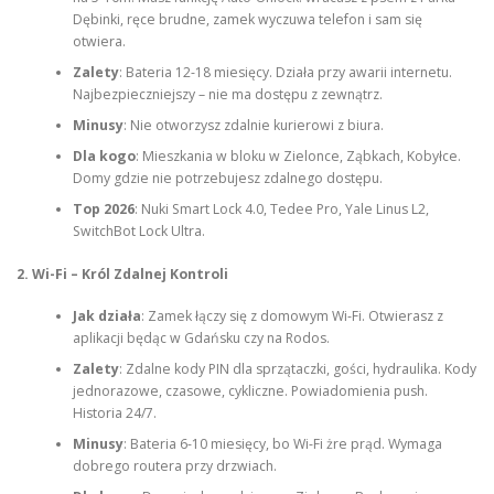
Dębinki, ręce brudne, zamek wyczuwa telefon i sam się
otwiera.
Zalety
: Bateria 12-18 miesięcy. Działa przy awarii internetu.
Najbezpieczniejszy – nie ma dostępu z zewnątrz.
Minusy
: Nie otworzysz zdalnie kurierowi z biura.
Dla kogo
: Mieszkania w bloku w Zielonce, Ząbkach, Kobyłce.
Domy gdzie nie potrzebujesz zdalnego dostępu.
Top 2026
: Nuki Smart Lock 4.0, Tedee Pro, Yale Linus L2,
SwitchBot Lock Ultra.
2. Wi-Fi – Król Zdalnej Kontroli
Jak działa
: Zamek łączy się z domowym Wi-Fi. Otwierasz z
aplikacji będąc w Gdańsku czy na Rodos.
Zalety
: Zdalne kody PIN dla sprzątaczki, gości, hydraulika. Kody
jednorazowe, czasowe, cykliczne. Powiadomienia push.
Historia 24/7.
Minusy
: Bateria 6-10 miesięcy, bo Wi-Fi żre prąd. Wymaga
dobrego routera przy drzwiach.