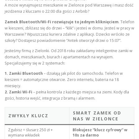
A może wynajmujesz mieszkanie w Zielonce pod Warszawę i masz dość
jeżdżenia z kluczami o 22:00 dla gości z Airbnb?
Zamek Bluetooth/Wi-Fi rozwiązuje to jednym kliknięciem
. Telefon
w kieszeni, zbliżasz się do drzwi – “klik” i jesteś w domu. Jesteś w pracy w
Warszawie? Wpuszczasz kuriera zdalnie z aplikacji. Dziecko wróciło ze
szkoły? Dostajesz powiadomienie “Antek otworzył drzwi o 15:07”.
Jesteśmy firmą z Zielonki. Od 2018 roku zakładamy inteligentne zamki w
domach, mieszkaniach, biurach i apartamentach na wynajem.
Specjalizujemy się w 2 systemach:
1. Zamki Bluetooth
– działają jak pilot do samochodu. Telefon w
kieszeni = automatyczne otwarcie. Zero internetu, bateria na 18
miesięcy.
2. Zamki Wi-Fi
– pełna kontrola z każdego miejsca na ziemi. Kody dla
gości, historia wejść, integracja z bramą i alarmem.
SMART ZAMEK OD
ZWYKŁY KLUCZ
NAS W ZIELONCE
Zgubisz = ślusarz 250 zł +
Blokujesz “klucz cyfrowy” w
wymiana wkładek
10s za darmo