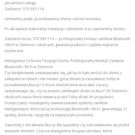
Jak umówić usługę
Zadzwoń: 570 933 114.
Umówimy audyt, przedstawimy ofertę i termin montażu.
Po akceptacji wykonamy instalację i szkolenie oraz zapewnimy serwis.
Zadzwoń teraz: 570 933 114 — profesjonalny montaż zamków Bluetooth
i Wi‑Fi w Zielonce i okolicach, gwarancja jakości i szybkie wsparcie
techniczne.
Inteligentna Ochrona Twojego Domu: Profesjonalny Montaż Zamków
Bluetooth i Wi-Fi w Zielonce
Czy kiedykolwiek zastanawiałeś się, jak by to było wrócić do domu z
zakupami w rękach i nie musieć gorączkowo przeszukiwać torby w
poszukiwaniu kluczy? A może wielokrotnie wracałeś z pracy,
zastanawiając się, czy na pewno zamknąłeś drzwi na klucz? W Zielonce i
okolicach nasza firma otwiera przed Tobą drzwi do przyszłości.
Dostarczamy i instalujemy zaawansowane systemy zamków
inteligentnych, które łączą technologię Bluetooth i Wi-Fi, gwarantując Ci
spokój, kontrolę i wygodę na najwyższym poziomie.
Zapomnij o dorabianiu kluczy dla sąsiadów czy zatrzaskiwaniu się przed
własnym domem. Czas na inteligentne bezpieczeństwo, które