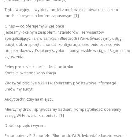
Tryb awaryjny — wybierz model z możliwością otwarcia kluczem
mechanicznym lub kodem zapasowym. [1]
O nas — co oferujemy w Zielonce
Jesteśmy lokalnym zespołem instalatorów i serwisantów
specjalizujących się w zamkach Bluetooth i Wi‑Fi. Świadczymy usługi:
audyt, dobór sprzętu, montaż, konfiguracja, szkolenie oraz serwis
posprzedażowy. Działamy szybko — audyt zwykle w ciągu 48 godzin od
zgłoszenia.
Pełny proces instalacji — krok po kroku
Kontakt i wstępna konsultacja
Zadzwoń pod 570 933 114; zbierzemy podstawowe informacje i
umówimy audyt.
Audyt techniczny na miejscu
Mierzymy drzwi, sprawdzamy backset i kompatybilność; oceniamy
zasięg Wi‑Fi i warunki montażu. [1]
Dobór sprzętu i wycena
Proponujemy 2–3 modele (Bluetooth, Wi‑Fi, hybryda) z kosztorysem i