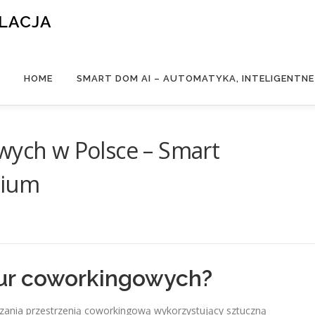
ALACJA
HOME
SMART DOM AI – AUTOMATYKA, INTELIGENTN
wych w Polsce – Smart
mium
iur coworkingowych?
ania przestrzenią coworkingową wykorzystujący sztuczną