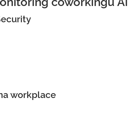
onitoring coworkingu AI
ecurity
ona workplace