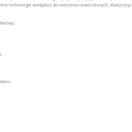
gentne technologie workplace do tworzenia nowoczesnych, elastyczny
drażają:
i,
matem,