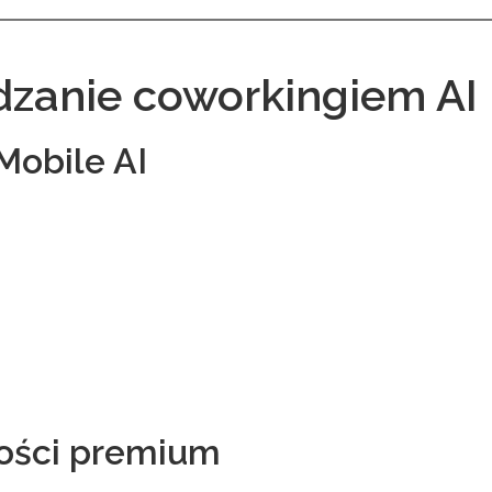
dzanie coworkingiem AI
obile AI
ości premium