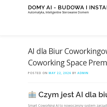
Skip
DOMY AI - BUDOWA I INST
to
Automatyka, Inteligentne Sterowanie Domem
content
AI dla Biur Coworkingo
Coworking Space Pre
POSTED ON
MAY 22, 2026
BY
ADMIN
Czym jest AI dla b
Smart Coworking AI to nowoczesny system zarządz