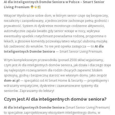
AI dla Inteligentnych Domów Seniora w Polsce – Smart Senior
Living Premium
Witajcie! Wyobraźcie sobie dom, w którym senior czuje się bezpieczny,
niezależny i zaopiekowany, a jednocześnie zachowuje pełną godność i
prywatność. System AI dyskretnie monitoruje codzienne aktywności,
automatycznie zapala światło gdy senior wstaje w nocy, wykrywa
ewentualny upadek i natychmiast powiadamia rodzinę, przypomina o
lekach, a głosowe komendy pozwalają łatwo włączyć ulubioną muzykę
lub zadzwonić do wnuków. To nie jest opieka zastępcza — to
AI dla
Inteligentnych Domów Seniora
— Smart Senior Living Premium.
W tym kompleksowym przewodniku (ponad 2500 słów) wyjaśniamy,
czym jest AI dla inteligentnych domów seniora, jak działa i dlaczego staje
się najlepszym rozwiązaniem dla rodzin chcących zapewnić bliskim
spokojną, godną i bezpieczną starość we własnym domu. Jako zespół
dom-ai.pl
— specjaliści od AI Smart Home & Security — projektujemy i
wdrażamy empatyczne, dyskretne i zaawansowane systemy dla
seniorów. Zapraszamy do lektury!
Czym jest AI dla inteligentnych domów seniora?
AI dla Inteligentnych Domów Seniora
(Smart Senior Living Premium)
to specjalnie zaprojektowany ekosystem inteligentnego domu, w