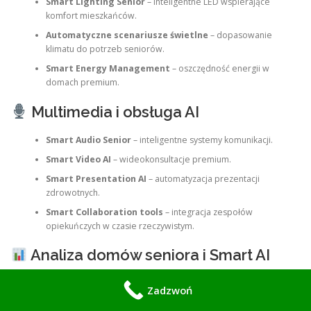
Smart Lighting Senior
– inteligentne LED wspierające
komfort mieszkańców.
Automatyczne scenariusze świetlne
– dopasowanie
klimatu do potrzeb seniorów.
Smart Energy Management
– oszczędność energii w
domach premium.
Multimedia i obsługa AI
Smart Audio Senior
– inteligentne systemy komunikacji.
Smart Video AI
– wideokonsultacje premium.
Smart Presentation AI
– automatyzacja prezentacji
zdrowotnych.
Smart Collaboration tools
– integracja zespołów
opiekuńczych w czasie rzeczywistym.
Analiza domów seniora i Smart AI
Smart Analytics Senior
– analiza danych zdrowotnych.
Zadzwoń
Inteligentne raporty domów
– optymalizacja procesów