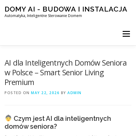
Skip
DOMY AI - BUDOWA I INSTALACJA
to
content
Automatyka, Inteligentne Sterowanie Domem
Menu
HOME
AI dla Inteligentnych Domów Seniora
w Polsce – Smart Senior Living
Premium
SMART DOM AI – AUTOMATYKA, INTELIGENTNE STEROWA
POSTED ON
MAY 22, 2026
BY
ADMIN
BLOG
KONTAKT
Czym jest AI dla inteligentnych
domów seniora?