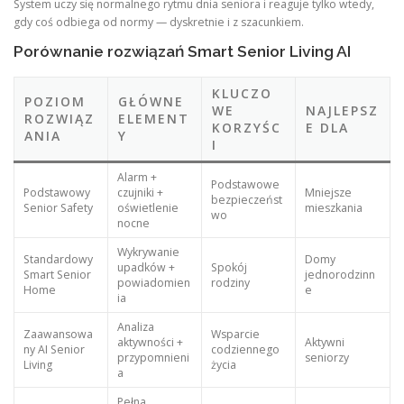
System uczy się normalnego rytmu dnia seniora i reaguje tylko wtedy,
gdy coś odbiega od normy — dyskretnie i z szacunkiem.
Porównanie rozwiązań Smart Senior Living AI
KLUCZO
POZIOM
GŁÓWNE
WE
NAJLEPSZ
ROZWIĄZ
ELEMENT
KORZYŚC
E DLA
ANIA
Y
I
Alarm +
Podstawowe
Podstawowy
czujniki +
Mniejsze
bezpieczeńst
Senior Safety
oświetlenie
mieszkania
wo
nocne
Wykrywanie
Standardowy
Domy
upadków +
Spokój
Smart Senior
jednorodzinn
powiadomien
rodziny
Home
e
ia
Analiza
Zaawansowa
Wsparcie
aktywności +
Aktywni
ny AI Senior
codziennego
przypomnieni
seniorzy
Living
życia
a
Pełna