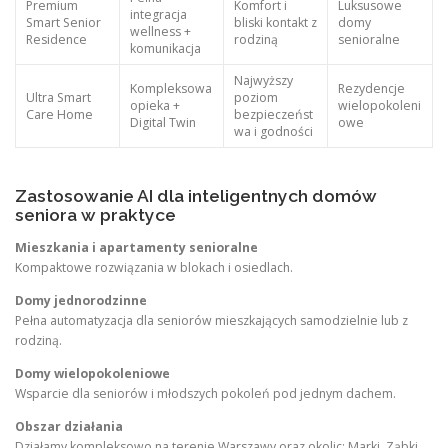
Premium
Komfort i
Luksusowe
integracja
Smart Senior
bliski kontakt z
domy
wellness +
Residence
rodziną
senioralne
komunikacja
Najwyższy
Kompleksowa
Rezydencje
Ultra Smart
poziom
opieka +
wielopokoleni
Care Home
bezpieczeńst
Digital Twin
owe
wa i godności
Zastosowanie AI dla inteligentnych domów
seniora w praktyce
Mieszkania i apartamenty senioralne
Kompaktowe rozwiązania w blokach i osiedlach.
Domy jednorodzinne
Pełna automatyzacja dla seniorów mieszkających samodzielnie lub z
rodziną.
Domy wielopokoleniowe
Wsparcie dla seniorów i młodszych pokoleń pod jednym dachem.
Obszar działania
Działamy kompleksowo na terenie Warszawy oraz okolic: Marki, Ząbki,