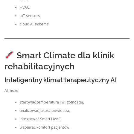
HVAC,
IoT sensors,
cloud AI systems.
Smart Climate dla klinik
rehabilitacyjnych
Inteligentny klimat terapeutyczny AI
AI może:
sterować temperaturą i wilgotnością,
analizować jakość powietrza,
integrować Smart HVAC,
wspierać komfort pacjentów,