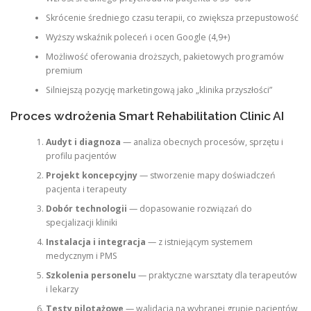
Skrócenie średniego czasu terapii, co zwiększa przepustowość
Wyższy wskaźnik poleceń i ocen Google (4,9+)
Możliwość oferowania droższych, pakietowych programów
premium
Silniejszą pozycję marketingową jako „klinika przyszłości”
Proces wdrożenia Smart Rehabilitation Clinic AI
Audyt i diagnoza
— analiza obecnych procesów, sprzętu i
profilu pacjentów
Projekt koncepcyjny
— stworzenie mapy doświadczeń
pacjenta i terapeuty
Dobór technologii
— dopasowanie rozwiązań do
specjalizacji kliniki
Instalacja i integracja
— z istniejącym systemem
medycznym i PMS
Szkolenia personelu
— praktyczne warsztaty dla terapeutów
i lekarzy
Testy pilotażowe
— walidacja na wybranej grupie pacjentów