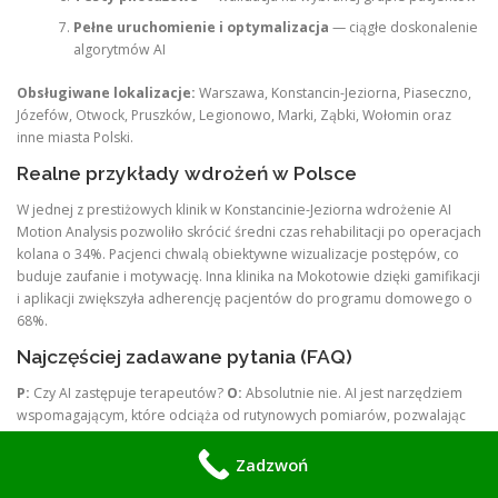
Pełne uruchomienie i optymalizacja
— ciągłe doskonalenie
algorytmów AI
Obsługiwane lokalizacje:
Warszawa, Konstancin-Jeziorna, Piaseczno,
Józefów, Otwock, Pruszków, Legionowo, Marki, Ząbki, Wołomin oraz
inne miasta Polski.
Realne przykłady wdrożeń w Polsce
W jednej z prestiżowych klinik w Konstancinie-Jeziorna wdrożenie AI
Motion Analysis pozwoliło skrócić średni czas rehabilitacji po operacjach
kolana o 34%. Pacjenci chwalą obiektywne wizualizacje postępów, co
buduje zaufanie i motywację. Inna klinika na Mokotowie dzięki gamifikacji
i aplikacji zwiększyła adherencję pacjentów do programu domowego o
68%.
Najczęściej zadawane pytania (FAQ)
P:
Czy AI zastępuje terapeutów?
O:
Absolutnie nie. AI jest narzędziem
wspomagającym, które odciąża od rutynowych pomiarów, pozwalając
terapeucie skupić się na relacji i precyzyjnej korekcie techniki.
Zadzwoń
P:
Czy system jest zgodny z przepisami prawnymi?
O:
Tak. Wszystkie
rozwiązania spełniają wymagania RODO, ustawy o działalności leczniczej