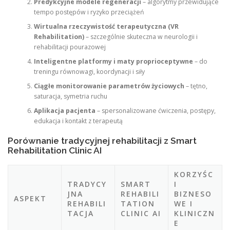
Predykcyjne modele regeneracji
– algorytmy przewidujące
tempo postępów i ryzyko przeciążeń
Wirtualna rzeczywistość terapeutyczna (VR
Rehabilitation)
– szczególnie skuteczna w neurologii i
rehabilitacji pourazowej
Inteligentne platformy i maty proprioceptywne
– do
treningu równowagi, koordynacji i siły
Ciągłe monitorowanie parametrów życiowych
– tętno,
saturacja, symetria ruchu
Aplikacja pacjenta
– spersonalizowane ćwiczenia, postępy,
edukacja i kontakt z terapeutą
Porównanie tradycyjnej rehabilitacji z Smart
Rehabilitation Clinic AI
KORZYŚC
TRADYCY
SMART
I
JNA
REHABILI
BIZNESO
ASPEKT
REHABILI
TATION
WE I
TACJA
CLINIC AI
KLINICZN
E