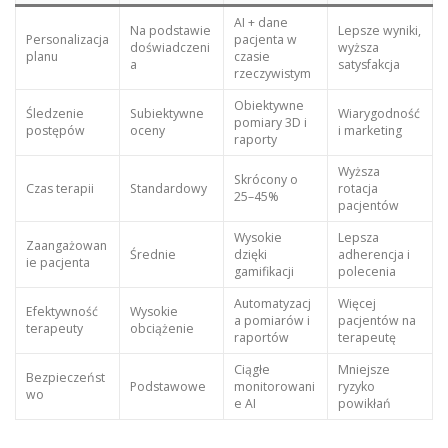
AI + dane
Na podstawie
Lepsze wyniki,
Personalizacja
pacjenta w
doświadczeni
wyższa
planu
czasie
a
satysfakcja
rzeczywistym
Obiektywne
Śledzenie
Subiektywne
Wiarygodność
pomiary 3D i
postępów
oceny
i marketing
raporty
Wyższa
Skrócony o
Czas terapii
Standardowy
rotacja
25–45%
pacjentów
Wysokie
Lepsza
Zaangażowan
Średnie
dzięki
adherencja i
ie pacjenta
gamifikacji
polecenia
Automatyzacj
Więcej
Efektywność
Wysokie
a pomiarów i
pacjentów na
terapeuty
obciążenie
raportów
terapeutę
Ciągłe
Mniejsze
Bezpieczeńst
Podstawowe
monitorowani
ryzyko
wo
e AI
powikłań