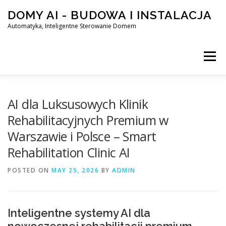
Skip
DOMY AI - BUDOWA I INSTALACJA
to
content
Automatyka, Inteligentne Sterowanie Domem
Menu
HOME
AI dla Luksusowych Klinik
Rehabilitacyjnych Premium w
Warszawie i Polsce – Smart
SMART DOM AI – AUTOMATYKA, INTELIGENTNE STEROWA
Rehabilitation Clinic AI
POSTED ON
BLOG
MAY 25, 2026
KONTAKT
BY
ADMIN
Inteligentne systemy AI dla