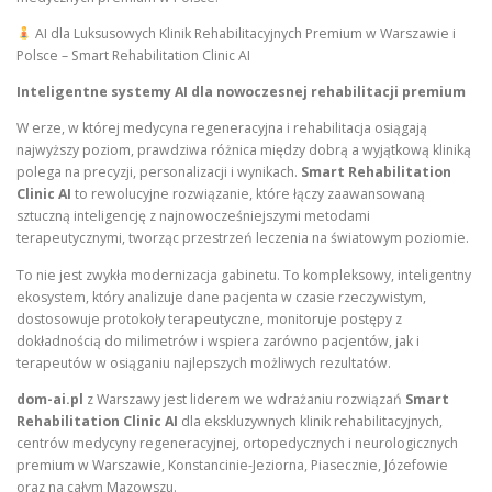
AI dla Luksusowych Klinik Rehabilitacyjnych Premium w Warszawie i
Polsce – Smart Rehabilitation Clinic AI
Inteligentne systemy AI dla nowoczesnej rehabilitacji premium
W erze, w której medycyna regeneracyjna i rehabilitacja osiągają
najwyższy poziom, prawdziwa różnica między dobrą a wyjątkową kliniką
polega na precyzji, personalizacji i wynikach.
Smart Rehabilitation
Clinic AI
to rewolucyjne rozwiązanie, które łączy zaawansowaną
sztuczną inteligencję z najnowocześniejszymi metodami
terapeutycznymi, tworząc przestrzeń leczenia na światowym poziomie.
To nie jest zwykła modernizacja gabinetu. To kompleksowy, inteligentny
ekosystem, który analizuje dane pacjenta w czasie rzeczywistym,
dostosowuje protokoły terapeutyczne, monitoruje postępy z
dokładnością do milimetrów i wspiera zarówno pacjentów, jak i
terapeutów w osiąganiu najlepszych możliwych rezultatów.
dom-ai.pl
z Warszawy jest liderem we wdrażaniu rozwiązań
Smart
Rehabilitation Clinic AI
dla ekskluzywnych klinik rehabilitacyjnych,
centrów medycyny regeneracyjnej, ortopedycznych i neurologicznych
premium w Warszawie, Konstancinie-Jeziorna, Piasecznie, Józefowie
oraz na całym Mazowszu.