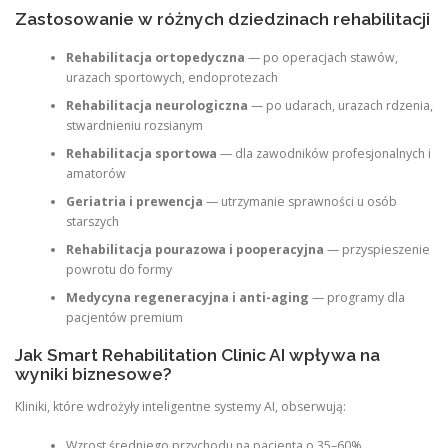
Zastosowanie w różnych dziedzinach rehabilitacji
Rehabilitacja ortopedyczna
— po operacjach stawów,
urazach sportowych, endoprotezach
Rehabilitacja neurologiczna
— po udarach, urazach rdzenia,
stwardnieniu rozsianym
Rehabilitacja sportowa
— dla zawodników profesjonalnych i
amatorów
Geriatria i prewencja
— utrzymanie sprawności u osób
starszych
Rehabilitacja pourazowa i pooperacyjna
— przyspieszenie
powrotu do formy
Medycyna regeneracyjna i anti-aging
— programy dla
pacjentów premium
Jak Smart Rehabilitation Clinic AI wpływa na
wyniki biznesowe?
Kliniki, które wdrożyły inteligentne systemy AI, obserwują:
Wzrost średniego przychodu na pacjenta o 35–60%