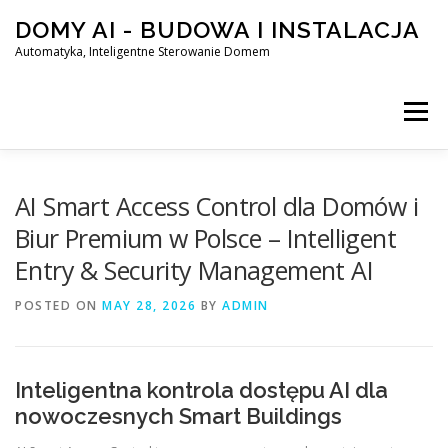
Skip
DOMY AI - BUDOWA I INSTALACJA
to
content
Automatyka, Inteligentne Sterowanie Domem
Menu
HOME
AI Smart Access Control dla Domów i
Biur Premium w Polsce – Intelligent
Entry & Security Management AI
SMART DOM AI – AUTOMATYKA, INTELIGENTNE STEROWA
POSTED ON
MAY 28, 2026
BY
ADMIN
BLOG
KONTAKT
Inteligentna kontrola dostępu AI dla
nowoczesnych Smart Buildings