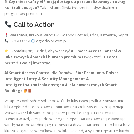
5. Czy mieszkańcy VIP mają dostęp do personalizowanych usług
kontroli dostępu?
Tak – AI umożliwia tworzenie indywidualnych
programów premium.
Call to Action
Warszawa, Kraków, Wrocław, Gdańsk, Poznań, Łódź, Katowice, Sopot
570 933 114
ogrody-24.com.pl
Skontaktuj się już dziś, aby wdrożyć
AI Smart Access Control w
luksusowych domach i biurach premium
i zwiększyć
ROI oraz
prestiż Twojej inwestycji
.
AI Smart Access Control dla Domów i Biur Premium w Polsce –
Intelligent Entry & Security Management AI
Inteligentna kontrola dostępu AI dla nowoczesnych Smart
Buildings
Witajcie! Wyobraźcie sobie powrót do luksusowej willi w Konstancinie
lub wejście do prestiżowego biurowca na Woli. System AI rozpoznaje
Waszą twarz lub samochód jeszcze przed bramą, automatycznie
otwiera wjazd, kieruje do wolnego miejsca parkingowego, przywołuje
windę na odpowiednie piętro i otwiera drzwi apartamentu lub biura bez
klucza. Goście są weryfikowani w kilka sekund, a system rejestruje każdy