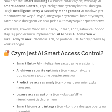
Nowoczesne
Smart Buildings
w Polsce coraz częściej wdrażają
AI
Smart Access Control
, czyli inteligentne systemy kontroli dostępu.
Dzięki
Intelligent Entry & Security Management AI
możliwe jest
monitorowanie wejść i wyjść, integracja z systemami biometrycznymi,
zarządzanie dostępem VIP oraz pełna automatyzacja bezpieczeństwa.
Warszawa, Kraków, Wrocław, Gdańsk, Poznań, Łódź, Katowice i Sopot
stają się pionierami w implementacji
AI Access Automation w
luksusowych nieruchomościach
, co podnosi ROI i tworzy przewagę
konkurencyjną.
Czym jest AI Smart Access Control?
Smart Entry AI
– inteligentne zarządzanie wejściami.
AI-driven security optimization
– automatyczne
dopasowanie poziomu bezpieczeństwa.
Predictive access analytics
– prognozowanie ryzyka
naruszeń.
Luxury access automation
– obsługa VIP w
nieruchomościach premium.
Smart biometric integration
– kontrola dostępu oparta na
biometrii.