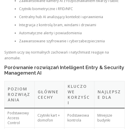
Zaawansowane kamery AI z rozpoznawaniem twarzy i tablic
Czytniki biometryczne i RFID/NFC
Centralny hub AI analizujący kontekst i uprawnienia
Integracja z kontrolą bram, windami i drzwiami
Automatyczne alerty i powiadomienia
Zaawansowane szyfrowanie i cyberzabezpieczenia
System uczy się normalnych zachowań i natychmiast reaguje na
anomalie.
Porównanie rozwiązań Intelligent Entry & Security
Management AI
KLUCZO
POZIOM
GŁÓWNE
WE
NAJLEPSZ
ROZWIĄZ
CECHY
KORZYŚC
E DLA
ANIA
I
Podstawowy
Czytniki kart +
Podstawowa
Mniejsze
Access
domofon
kontrola
budynki
Control