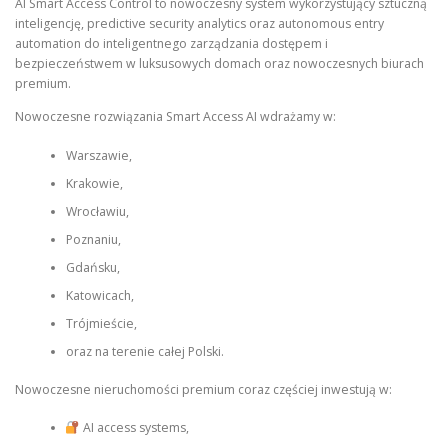
AI Smart Access Control to nowoczesny system wykorzystujący sztuczną
inteligencję, predictive security analytics oraz autonomous entry
automation do inteligentnego zarządzania dostępem i
bezpieczeństwem w luksusowych domach oraz nowoczesnych biurach
premium.
Nowoczesne rozwiązania Smart Access AI wdrażamy w:
Warszawie,
Krakowie,
Wrocławiu,
Poznaniu,
Gdańsku,
Katowicach,
Trójmieście,
oraz na terenie całej Polski.
Nowoczesne nieruchomości premium coraz częściej inwestują w:
AI access systems,