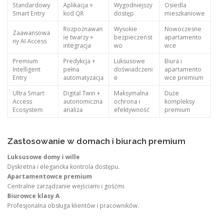
Standardowy
Aplikacja +
Wygodniejszy
Osiedla
Smart Entry
kod QR
dostęp
mieszkaniowe
Rozpoznawan
Wysokie
Nowoczesne
Zaawansowa
ie twarzy +
bezpieczeńst
apartamento
ny AI Access
integracja
wo
wce
Premium
Predykcja +
Luksusowe
Biura i
Intelligent
pełna
doświadczeni
apartamento
Entry
automatyzacja
e
wce premium
Ultra Smart
Digital Twin +
Maksymalna
Duże
Access
autonomiczna
ochrona i
kompleksy
Ecosystem
analiza
efektywność
premium
Zastosowanie w domach i biurach premium
Luksusowe domy i wille
Dyskretna i elegancka kontrola dostępu.
Apartamentowce premium
Centralne zarządzanie wejściami i gośćmi.
Biurowce klasy A
Profesjonalna obsługa klientów i pracowników.