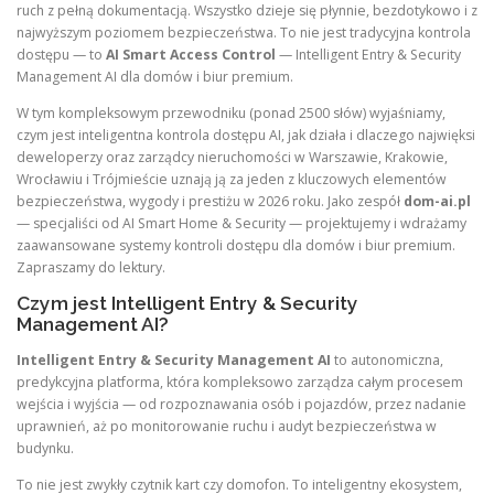
ruch z pełną dokumentacją. Wszystko dzieje się płynnie, bezdotykowo i z
najwyższym poziomem bezpieczeństwa. To nie jest tradycyjna kontrola
dostępu — to
AI Smart Access Control
— Intelligent Entry & Security
Management AI dla domów i biur premium.
W tym kompleksowym przewodniku (ponad 2500 słów) wyjaśniamy,
czym jest inteligentna kontrola dostępu AI, jak działa i dlaczego najwięksi
deweloperzy oraz zarządcy nieruchomości w Warszawie, Krakowie,
Wrocławiu i Trójmieście uznają ją za jeden z kluczowych elementów
bezpieczeństwa, wygody i prestiżu w 2026 roku. Jako zespół
dom-ai.pl
— specjaliści od AI Smart Home & Security — projektujemy i wdrażamy
zaawansowane systemy kontroli dostępu dla domów i biur premium.
Zapraszamy do lektury.
Czym jest Intelligent Entry & Security
Management AI?
Intelligent Entry & Security Management AI
to autonomiczna,
predykcyjna platforma, która kompleksowo zarządza całym procesem
wejścia i wyjścia — od rozpoznawania osób i pojazdów, przez nadanie
uprawnień, aż po monitorowanie ruchu i audyt bezpieczeństwa w
budynku.
To nie jest zwykły czytnik kart czy domofon. To inteligentny ekosystem,