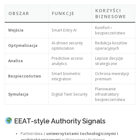
KORZYŚCI
OBSZAR
FUNKCJE
BIZNESOWE
Komfort i
Wejścia
Smart Entry AI
bezpieczeństwo
AI-driven security
Redukcja kosztów
Optymalizacja
optimization
operacyjnych
Predictive access
Lepsze decyzje
Analiza
analytics
strategiczne
Smart biometric
Ochrona inwestycji
Bezpieczeństwo
integration
premium
Planowanie
Symulacja
Digital Twin Security
infrastruktury
bezpieczeństwa
EEAT-style Authority Signals
Partnerstwa z
uniwersytetami technologicznymi i
architektonicznymi
w Warszawie i Krakowie.