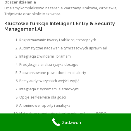
Obszar działania
Działamy kompleksowo na terenie Warszawy, Krakowa, Wrocławia,
Trójmiasta oraz okolic Mazowsza.
Kluczowe funkcje Intelligent Entry & Security
Management AI
Rozpoznawanie twarzy i tablic rejestracyjnych
Automatyczne nadawanie tymczasowych uprawnień
Integracja z windami i bramami
Predykcyjna analiza ryzyka dostępu
Zaawansowane powiadomienia i alerty
Pełny audyt wszystkich wejść i wyjść
Integracja z systemami alarmowymi
Opcje self-service dla gości
Anonimowe raporty i analityka
Najwyższe standardy cyberbezpieczeństwa i RODO
Zadzwoń
Przykładowe realizacje w Warszawie i okolicach