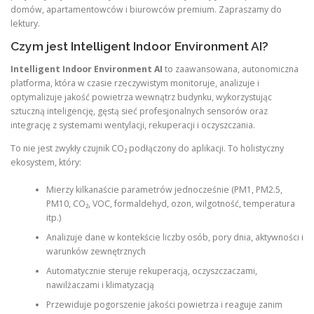
domów, apartamentowców i biurowców premium. Zapraszamy do
lektury.
Czym jest Intelligent Indoor Environment AI?
Intelligent Indoor Environment AI
to zaawansowana, autonomiczna
platforma, która w czasie rzeczywistym monitoruje, analizuje i
optymalizuje jakość powietrza wewnątrz budynku, wykorzystując
sztuczną inteligencję, gęstą sieć profesjonalnych sensorów oraz
integrację z systemami wentylacji, rekuperacji i oczyszczania.
To nie jest zwykły czujnik CO₂ podłączony do aplikacji. To holistyczny
ekosystem, który:
Mierzy kilkanaście parametrów jednocześnie (PM1, PM2.5,
PM10, CO₂, VOC, formaldehyd, ozon, wilgotność, temperatura
itp.)
Analizuje dane w kontekście liczby osób, pory dnia, aktywności i
warunków zewnętrznych
Automatycznie steruje rekuperacją, oczyszczaczami,
nawilżaczami i klimatyzacją
Przewiduje pogorszenie jakości powietrza i reaguje zanim