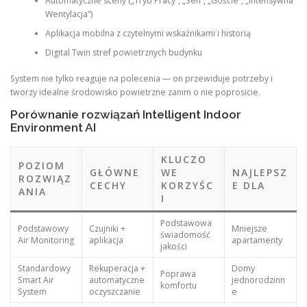
Automatyczne sceny („Tryb Pracy”, „Sen”, „Goście”, „Intensywna
Wentylacja”)
Aplikacja mobilna z czytelnymi wskaźnikami i historią
Digital Twin stref powietrznych budynku
System nie tylko reaguje na polecenia — on przewiduje potrzeby i
tworzy idealne środowisko powietrzne zanim o nie poprosicie.
Porównanie rozwiązań Intelligent Indoor
Environment AI
KLUCZO
POZIOM
GŁÓWNE
WE
NAJLEPSZ
ROZWIĄZ
CECHY
KORZYŚC
E DLA
ANIA
I
Podstawowa
Podstawowy
Czujniki +
Mniejsze
świadomość
Air Monitoring
aplikacja
apartamenty
jakości
Standardowy
Rekuperacja +
Domy
Poprawa
Smart Air
automatyczne
jednorodzinn
komfortu
System
oczyszczanie
e