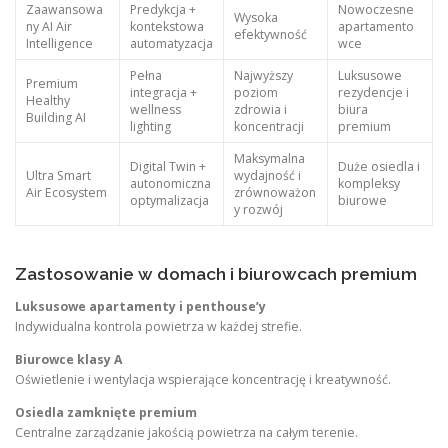
Zaawansowa
Predykcja +
Nowoczesne
Wysoka
ny AI Air
kontekstowa
apartamento
efektywność
Intelligence
automatyzacja
wce
Pełna
Najwyższy
Luksusowe
Premium
integracja +
poziom
rezydencje i
Healthy
wellness
zdrowia i
biura
Building AI
lighting
koncentracji
premium
Maksymalna
Digital Twin +
Duże osiedla i
Ultra Smart
wydajność i
autonomiczna
kompleksy
Air Ecosystem
zrównoważon
optymalizacja
biurowe
y rozwój
Zastosowanie w domach i biurowcach premium
Luksusowe apartamenty i penthouse’y
Indywidualna kontrola powietrza w każdej strefie.
Biurowce klasy A
Oświetlenie i wentylacja wspierające koncentrację i kreatywność.
Osiedla zamknięte premium
Centralne zarządzanie jakością powietrza na całym terenie.