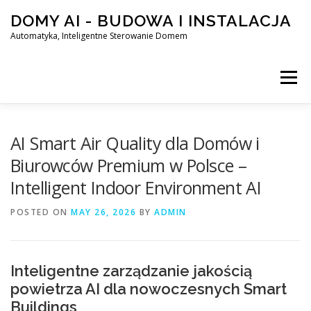
Skip
DOMY AI - BUDOWA I INSTALACJA
to
content
Automatyka, Inteligentne Sterowanie Domem
Menu
HOME
AI Smart Air Quality dla Domów i
Biurowców Premium w Polsce –
Intelligent Indoor Environment AI
SMART DOM AI – AUTOMATYKA, INTELIGENTNE STEROWA
POSTED ON
MAY 26, 2026
BY
ADMIN
BLOG
KONTAKT
Inteligentne zarządzanie jakością
powietrza AI dla nowoczesnych Smart
Buildings