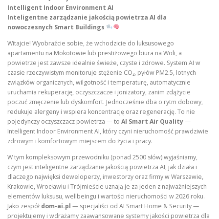
Intelligent Indoor Environment AI
Inteligentne zarządzanie jakością powietrza AI dla
nowoczesnych Smart Buildings
Witajcie! Wyobraźcie sobie, że wchodzicie do luksusowego
apartamentu na Mokotowie lub prestiżowego biura na Woli, a
powietrze jest zawsze idealnie świeże, czyste i zdrowe. System AI w
czasie rzeczywistym monitoruje stężenie CO₂, pyłów PM2.5, lotnych
związków organicznych, wilgotność i temperaturę, automatycznie
uruchamia rekuperację, oczyszczacze i jonizatory, zanim zdążycie
poczuć zmęczenie lub dyskomfort. Jednocześnie dba o rytm dobowy,
redukuje alergeny i wspiera koncentrację oraz regenerację. To nie
pojedynczy oczyszczacz powietrza — to
AI Smart Air Quality
—
Intelligent Indoor Environment AI, który czyni nieruchomość prawdziwie
zdrowym i komfortowym miejscem do życia i pracy.
W tym kompleksowym przewodniku (ponad 2500 słów) wyjaśniamy,
czym jest inteligentne zarządzanie jakością powietrza AI, jak działa i
dlaczego najwięksi deweloperzy, inwestorzy oraz firmy w Warszawie,
Krakowie, Wrocławiu i Trójmieście uznają je za jeden z najważniejszych
elementów luksusu, wellbeingu i wartości nieruchomości w 2026 roku.
Jako zespół
dom-ai.pl
— specjaliści od AI Smart Home & Security —
projektujemy i wdrażamy zaawansowane systemy jakości powietrza dla