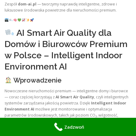
Zespół
dom-ai.pl
— tworzymy naprawdę inteligentne, zdrowe i
luksusowe środowiska powietrzne dla nieruchomości premium.
AI Smart Air Quality dla
Domów i Biurowców Premium
w Polsce – Intelligent Indoor
Environment AI
Wprowadzenie
Nowoczesne nieruchomości premium — inteligentne domy i biurowce
— coraz częściej korzystają z
AI Smart Air Quality
, czyli inteligentnych
systemów zarządzania jakością powietrza. Dzięki
Intelligent Indoor
Environment AI
możliwe jest monitorowanie i optymalizacja
parametrów środowiskowych, takich jak poziom CO₂, wilgotność,
temperatura czy obecność alergenów.
Zadzwoń
Warszawa, Kraków, Wrocław, Gdańsk, Poznań, Łódź, Katowice i Sopot