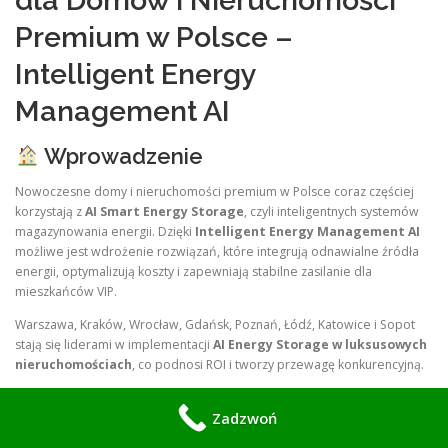
Premium w Polsce –
Intelligent Energy
Management AI
Wprowadzenie
Nowoczesne domy i nieruchomości premium w Polsce coraz częściej
korzystają z
AI Smart Energy Storage
, czyli inteligentnych systemów
magazynowania energii. Dzięki
Intelligent Energy Management AI
możliwe jest wdrożenie rozwiązań, które integrują odnawialne źródła
energii, optymalizują koszty i zapewniają stabilne zasilanie dla
mieszkańców VIP.
Warszawa, Kraków, Wrocław, Gdańsk, Poznań, Łódź, Katowice i Sopot
stają się liderami w implementacji
AI Energy Storage w luksusowych
nieruchomościach
, co podnosi ROI i tworzy przewagę konkurencyjną.
Czym jest AI Smart Energy Storage?
Zadzwoń
Smart Battery AI
– inteligentne magazynowanie energii w