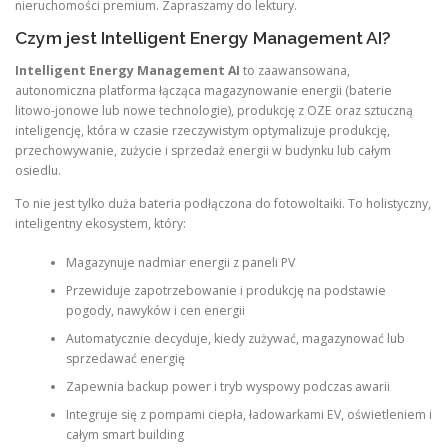
nieruchomości premium. Zapraszamy do lektury.
Czym jest Intelligent Energy Management AI?
Intelligent Energy Management AI
to zaawansowana,
autonomiczna platforma łącząca magazynowanie energii (baterie
litowo-jonowe lub nowe technologie), produkcję z OZE oraz sztuczną
inteligencję, która w czasie rzeczywistym optymalizuje produkcję,
przechowywanie, zużycie i sprzedaż energii w budynku lub całym
osiedlu.
To nie jest tylko duża bateria podłączona do fotowoltaiki. To holistyczny,
inteligentny ekosystem, który:
Magazynuje nadmiar energii z paneli PV
Przewiduje zapotrzebowanie i produkcję na podstawie
pogody, nawyków i cen energii
Automatycznie decyduje, kiedy zużywać, magazynować lub
sprzedawać energię
Zapewnia backup power i tryb wyspowy podczas awarii
Integruje się z pompami ciepła, ładowarkami EV, oświetleniem i
całym smart building