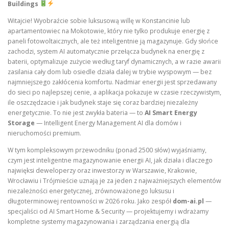
Buildings
Witajcie! Wyobraźcie sobie luksusową willę w Konstancinie lub
apartamentowiec na Mokotowie, który nie tylko produkuje energię z
paneli fotowoltaicznych, ale też inteligentnie ją magazynuje. Gdy słońce
zachodzi, system AI automatycznie przełącza budynek na energię z
baterii, optymalizuje zużycie według taryf dynamicznych, a w razie awarii
zasilania cały dom lub osiedle działa dalej w trybie wyspowym — bez
najmniejszego zakłócenia komfortu. Nadmiar energii jest sprzedawany
do sieci po najlepszej cenie, a aplikacja pokazuje w czasie rzeczywistym,
ile oszczędzacie i jak budynek staje się coraz bardziej niezależny
energetycznie. To nie jest zwykła bateria — to
AI Smart Energy
Storage
— Intelligent Energy Management AI dla domów i
nieruchomości premium.
W tym kompleksowym przewodniku (ponad 2500 słów) wyjaśniamy,
czym jest inteligentne magazynowanie energii AI, jak działa i dlaczego
najwięksi deweloperzy oraz inwestorzy w Warszawie, Krakowie,
Wrocławiu i Trójmieście uznają je za jeden z najważniejszych elementów
niezależności energetycznej, zrównoważonego luksusu i
długoterminowej rentowności w 2026 roku. Jako zespół
dom-ai.pl
—
specjaliści od AI Smart Home & Security — projektujemy i wdrażamy
kompletne systemy magazynowania i zarządzania energią dla