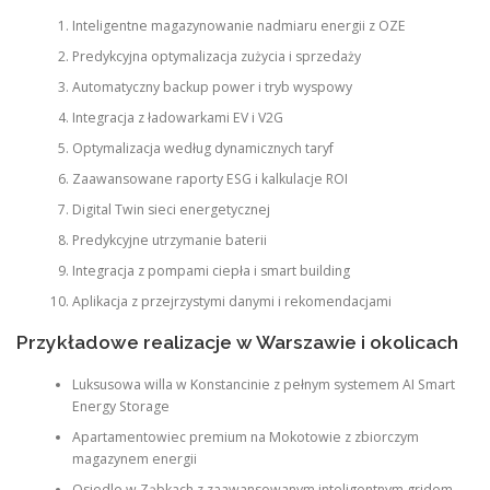
Inteligentne magazynowanie nadmiaru energii z OZE
Predykcyjna optymalizacja zużycia i sprzedaży
Automatyczny backup power i tryb wyspowy
Integracja z ładowarkami EV i V2G
Optymalizacja według dynamicznych taryf
Zaawansowane raporty ESG i kalkulacje ROI
Digital Twin sieci energetycznej
Predykcyjne utrzymanie baterii
Integracja z pompami ciepła i smart building
Aplikacja z przejrzystymi danymi i rekomendacjami
Przykładowe realizacje w Warszawie i okolicach
Luksusowa willa w Konstancinie z pełnym systemem AI Smart
Energy Storage
Apartamentowiec premium na Mokotowie z zbiorczym
magazynem energii
Osiedle w Ząbkach z zaawansowanym inteligentnym gridem