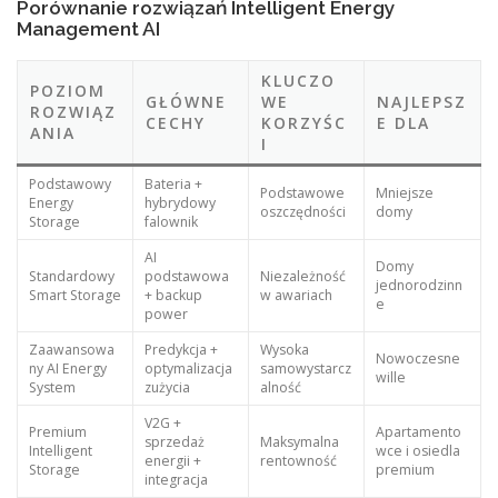
Porównanie rozwiązań Intelligent Energy
Management AI
KLUCZO
POZIOM
GŁÓWNE
WE
NAJLEPSZ
ROZWIĄZ
CECHY
KORZYŚC
E DLA
ANIA
I
Podstawowy
Bateria +
Podstawowe
Mniejsze
Energy
hybrydowy
oszczędności
domy
Storage
falownik
AI
Domy
Standardowy
podstawowa
Niezależność
jednorodzinn
Smart Storage
+ backup
w awariach
e
power
Zaawansowa
Predykcja +
Wysoka
Nowoczesne
ny AI Energy
optymalizacja
samowystarcz
wille
System
zużycia
alność
V2G +
Premium
Apartamento
sprzedaż
Maksymalna
Intelligent
wce i osiedla
energii +
rentowność
Storage
premium
integracja