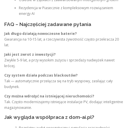
Rezydencja w Piasecznie z kompleksowym rozwiązaniem
energy AI
FAQ – Najczęściej zadawane pytania
Jak długo działają nowoczesne baterie?
Gwarancja na 10-15 lat, a rzeczywista żywotność często przekracza 20
lat.
Jaki jest zwrot z inwestycji?
Zwykle 5-9 lat, a przy wysokim zużyciu i sprzedaży nadwyżek nawet
krócej.
Czy system działa podczas blackoutów?
Tak — automatycznie przełącza się na tryb wyspowy, zasilając cały
budynek.
Czy można wdrożyć na istniejącej nieruchomości?
Tak. Często modernizujemy istniejące instalacje PV, dodając inteligentne
magazynowanie.
Jak wygląda współpraca z dom-ai.pl?
Bezpłatny audyt energetyczny i symulacja oszczędności