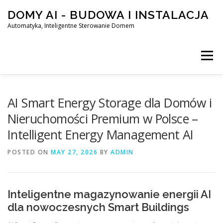
Skip
DOMY AI - BUDOWA I INSTALACJA
to
content
Automatyka, Inteligentne Sterowanie Domem
Menu
HOME
AI Smart Energy Storage dla Domów i
Nieruchomości Premium w Polsce –
Intelligent Energy Management AI
SMART DOM AI – AUTOMATYKA, INTELIGENTNE STEROWA
POSTED ON
MAY 27, 2026
BY
ADMIN
BLOG
KONTAKT
Inteligentne magazynowanie energii AI
dla nowoczesnych Smart Buildings