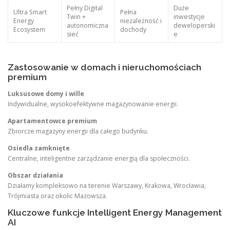
Pełny Digital
Duże
Ultra Smart
Pełna
Twin +
inwestycje
Energy
niezależność i
autonomiczna
deweloperski
Ecosystem
dochody
sieć
e
Zastosowanie w domach i nieruchomościach
premium
Luksusowe domy i wille
Indywidualne, wysokoefektywne magazynowanie energii.
Apartamentowce premium
Zbiorcze magazyny energii dla całego budynku.
Osiedla zamknięte
Centralne, inteligentne zarządzanie energią dla społeczności.
Obszar działania
Działamy kompleksowo na terenie Warszawy, Krakowa, Wrocławia,
Trójmiasta oraz okolic Mazowsza.
Kluczowe funkcje Intelligent Energy Management
AI