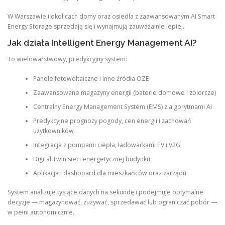
W Warszawie i okolicach domy oraz osiedla z zaawansowanym AI Smart
Energy Storage sprzedają się i wynajmują zauważalnie lepiej.
Jak działa Intelligent Energy Management AI?
To wielowarstwowy, predykcyjny system:
Panele fotowoltaiczne i inne źródła OZE
Zaawansowane magazyny energii (baterie domowe i zbiorcze)
Centralny Energy Management System (EMS) z algorytmami AI
Predykcyjne prognozy pogody, cen energii i zachowań
użytkowników
Integracja z pompami ciepła, ładowarkami EV i V2G
Digital Twin sieci energetycznej budynku
Aplikacja i dashboard dla mieszkańców oraz zarządu
System analizuje tysiące danych na sekundę i podejmuje optymalne
decyzje — magazynować, zużywać, sprzedawać lub ograniczać pobór —
w pełni autonomicznie.