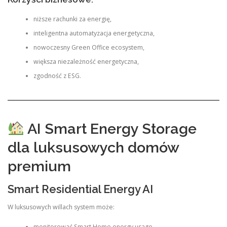
niższe rachunki za energię,
inteligentna automatyzacja energetyczna,
nowoczesny Green Office ecosystem,
większa niezależność energetyczna,
zgodność z ESG.
AI Smart Energy Storage
dla luksusowych domów
premium
Smart Residential Energy AI
W luksusowych willach system może:
monitorować Smart Home energy usage,