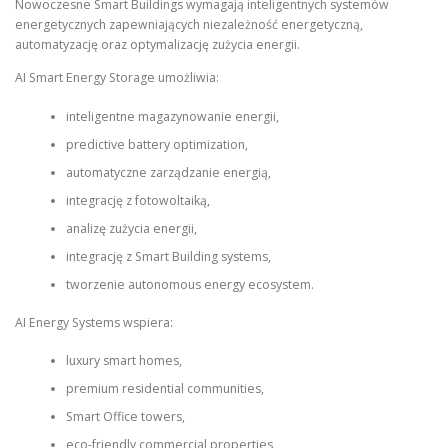
Nowoczesne Smart Buildings wymagają inteligentnych systemów
energetycznych zapewniających niezależność energetyczną,
automatyzację oraz optymalizację zużycia energii.
AI Smart Energy Storage umożliwia:
inteligentne magazynowanie energii,
predictive battery optimization,
automatyczne zarządzanie energią,
integrację z fotowoltaiką,
analizę zużycia energii,
integrację z Smart Building systems,
tworzenie autonomous energy ecosystem.
AI Energy Systems wspiera:
luxury smart homes,
premium residential communities,
Smart Office towers,
eco-friendly commercial properties,