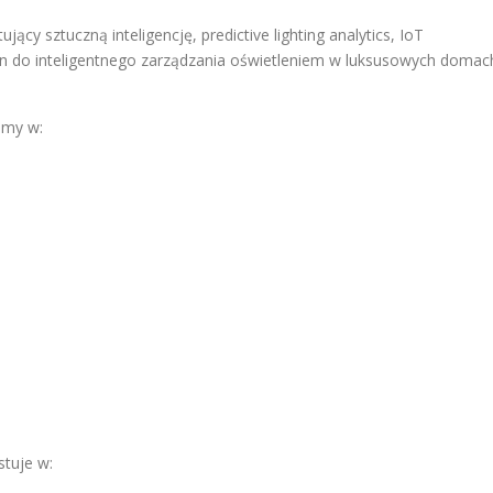
cy sztuczną inteligencję, predictive lighting analytics, IoT
on do inteligentnego zarządzania oświetleniem w luksusowych domac
amy w:
tuje w: