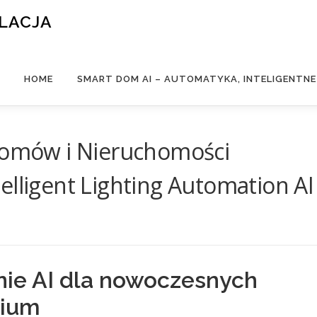
ALACJA
HOME
SMART DOM AI – AUTOMATYKA, INTELIGENTN
 Domów i Nieruchomości
elligent Lighting Automation AI
enie AI dla nowoczesnych
mium