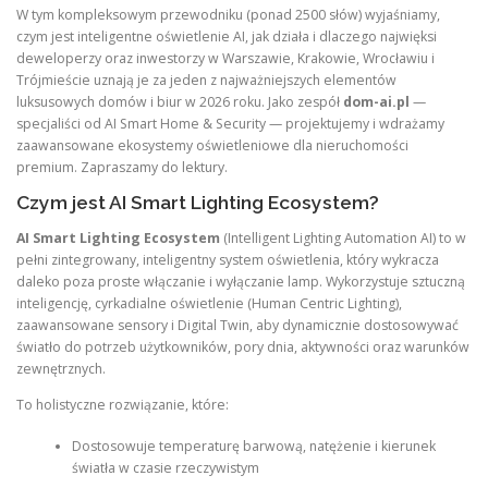
W tym kompleksowym przewodniku (ponad 2500 słów) wyjaśniamy,
czym jest inteligentne oświetlenie AI, jak działa i dlaczego najwięksi
deweloperzy oraz inwestorzy w Warszawie, Krakowie, Wrocławiu i
Trójmieście uznają je za jeden z najważniejszych elementów
luksusowych domów i biur w 2026 roku. Jako zespół
dom-ai.pl
—
specjaliści od AI Smart Home & Security — projektujemy i wdrażamy
zaawansowane ekosystemy oświetleniowe dla nieruchomości
premium. Zapraszamy do lektury.
Czym jest AI Smart Lighting Ecosystem?
AI Smart Lighting Ecosystem
(Intelligent Lighting Automation AI) to w
pełni zintegrowany, inteligentny system oświetlenia, który wykracza
daleko poza proste włączanie i wyłączanie lamp. Wykorzystuje sztuczną
inteligencję, cyrkadialne oświetlenie (Human Centric Lighting),
zaawansowane sensory i Digital Twin, aby dynamicznie dostosowywać
światło do potrzeb użytkowników, pory dnia, aktywności oraz warunków
zewnętrznych.
To holistyczne rozwiązanie, które:
Dostosowuje temperaturę barwową, natężenie i kierunek
światła w czasie rzeczywistym