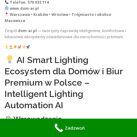
Telefon: 570 933 114
www.dom-ai.pl
Warszawa • Kraków • Wrocław • Trójmiasto i okolice
Mazowsza
Zespół
dom-ai.pl
— tworzymy naprawdę inteligentne, komfortowe i
luksusowe ekosystemy oświetleniowe dla nieruchomości premium.
AI Smart Lighting
Ecosystem dla Domów i Biur
Premium w Polsce –
Intelligent Lighting
Automation AI
Wprowadzenie
Zadzwoń
Nowoczesne nieruchomości premium — inteligentne domy i biura —
coraz częściej korzystają z
AI Smart Lighting Ecosystem
, czyli