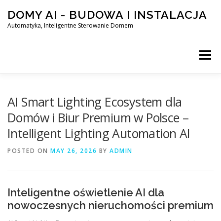
Skip
DOMY AI - BUDOWA I INSTALACJA
to
content
Automatyka, Inteligentne Sterowanie Domem
Menu
HOME
AI Smart Lighting Ecosystem dla
Domów i Biur Premium w Polsce –
Intelligent Lighting Automation AI
SMART DOM AI – AUTOMATYKA, INTELIGENTNE STEROWA
POSTED ON
MAY 26, 2026
BY
ADMIN
BLOG
KONTAKT
Inteligentne oświetlenie AI dla
nowoczesnych nieruchomości premium