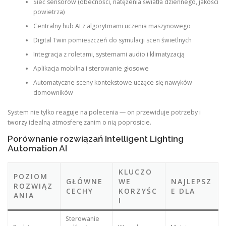
Sieć sensorów (obecności, natężenia światła dziennego, jakości
powietrza)
Centralny hub AI z algorytmami uczenia maszynowego
Digital Twin pomieszczeń do symulacji scen świetlnych
Integracja z roletami, systemami audio i klimatyzacją
Aplikacja mobilna i sterowanie głosowe
Automatyczne sceny kontekstowe uczące się nawyków
domowników
System nie tylko reaguje na polecenia — on przewiduje potrzeby i
tworzy idealną atmosferę zanim o nią poprosicie.
Porównanie rozwiązań Intelligent Lighting
Automation AI
KLUCZO
POZIOM
GŁÓWNE
WE
NAJLEPSZ
ROZWIĄZ
CECHY
KORZYŚC
E DLA
ANIA
I
Sterowanie