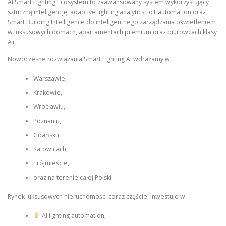
AI Smart Lighting Ecosystem to zaawansowany system wykorzystujący
sztuczną inteligencję, adaptive lighting analytics, IoT automation oraz
Smart Building Intelligence do inteligentnego zarządzania oświetleniem
w luksusowych domach, apartamentach premium oraz biurowcach klasy
A+.
Nowoczesne rozwiązania Smart Lighting AI wdrażamy w:
Warszawie,
Krakowie,
Wrocławiu,
Poznaniu,
Gdańsku,
Katowicach,
Trójmieście,
oraz na terenie całej Polski.
Rynek luksusowych nieruchomości coraz częściej inwestuje w:
AI lighting automation,