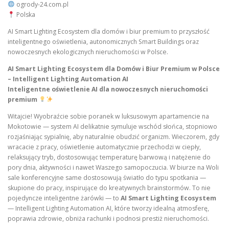
ogrody-24.com.pl
Polska
AI Smart Lighting Ecosystem dla domów i biur premium to przyszłość
inteligentnego oświetlenia, autonomicznych Smart Buildings oraz
nowoczesnych ekologicznych nieruchomości w Polsce.
AI Smart Lighting Ecosystem dla Domów i Biur Premium w Polsce
– Intelligent Lighting Automation AI
Inteligentne oświetlenie AI dla nowoczesnych nieruchomości
premium
Witajcie! Wyobraźcie sobie poranek w luksusowym apartamencie na
Mokotowie — system AI delikatnie symuluje wschód słońca, stopniowo
rozjaśniając sypialnię, aby naturalnie obudzić organizm. Wieczorem, gdy
wracacie z pracy, oświetlenie automatycznie przechodzi w ciepły,
relaksujący tryb, dostosowując temperaturę barwową i natężenie do
pory dnia, aktywności i nawet Waszego samopoczucia. W biurze na Woli
sale konferencyjne same dostosowują światło do typu spotkania —
skupione do pracy, inspirujące do kreatywnych brainstormów. To nie
pojedyncze inteligentne żarówki — to
AI Smart Lighting Ecosystem
— Intelligent Lighting Automation AI, które tworzy idealną atmosferę,
poprawia zdrowie, obniża rachunki i podnosi prestiż nieruchomości.