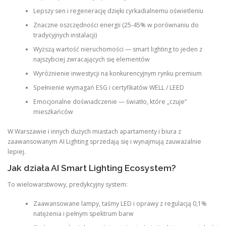
Lepszy sen i regenerację dzięki cyrkadialnemu oświetleniu
Znaczne oszczędności energii (25-45% w porównaniu do
tradycyjnych instalacji)
Wyższą wartość nieruchomości — smart lighting to jeden z
najszybciej zwracających się elementów
Wyróżnienie inwestycji na konkurencyjnym rynku premium
Spełnienie wymagań ESG i certyfikatów WELL / LEED
Emocjonalne doświadczenie — światło, które „czuje”
mieszkańców
W Warszawie i innych dużych miastach apartamenty i biura z
zaawansowanym AI Lighting sprzedają się i wynajmują zauważalnie
lepiej.
Jak działa AI Smart Lighting Ecosystem?
To wielowarstwowy, predykcyjny system:
Zaawansowane lampy, taśmy LED i oprawy z regulacją 0,1%
natężenia i pełnym spektrum barw