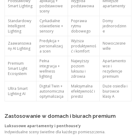
Podstawowy
aplikacją +
Wygoda
Mniejsze
Smart Lighting
podstawowe
podstawowa
apartamenty
sceny
Standardowy
Cyrkadialne
Poprawa
Domy
Intelligent
oświetlenie +
rytmu
jednorodzinn
Lighting
sensory
dobowego
e
Predykcja +
Wyższa
Zaawansowa
Nowoczesne
personalizacj
produktywnoś
ny AI Lighting
wille
a scen
ć i komfort
Pełna
Najwyższy
Apartamento
Premium
integracja +
poziom
wce i
Smart Light
wellness
luksusu i
rezydencje
Ecosystem
lighting
zdrowia
premium
Digital Twin +
Maksymalna
Duże osiedla i
Ultra Smart
autonomiczna
efektywność i
biurowce
Lighting AI
optymalizacja
prestiż
klasy A
Zastosowanie w domach i biurach premium
Luksusowe apartamenty i penthouse’y
Indywidualne sceny świetlne dla każdego pomieszczenia.