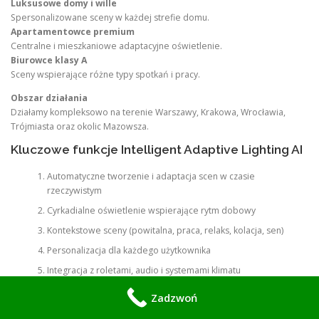
Luksusowe domy i wille
Spersonalizowane sceny w każdej strefie domu.
Apartamentowce premium
Centralne i mieszkaniowe adaptacyjne oświetlenie.
Biurowce klasy A
Sceny wspierające różne typy spotkań i pracy.
Obszar działania
Działamy kompleksowo na terenie Warszawy, Krakowa, Wrocławia,
Trójmiasta oraz okolic Mazowsza.
Kluczowe funkcje Intelligent Adaptive Lighting AI
Automatyczne tworzenie i adaptacja scen w czasie
rzeczywistym
Cyrkadialne oświetlenie wspierające rytm dobowy
Kontekstowe sceny (powitalna, praca, relaks, kolacja, sen)
Personalizacja dla każdego użytkownika
Integracja z roletami, audio i systemami klimatu
Predykcyjne dostosowanie do pogody i kalendarza
Zadzwoń
Wellness scenes (fokus, regeneracja, chromoterapia)