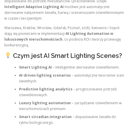
dopasowane do potrzeb mieszkańców i pracowników. Dzięki
Intelligent Adaptive Lighting AI
możliwe jest automatyczne
sterowanie natężeniem światła, barwą i scenariuszami oświetleniowymi
w czasie rzeczywistym.
Warszawa, Kraków, Wrocław, Gdańsk, Poznań, Łódź, Katowice i Sopot
stają się pionierami w implementacji
AI Lighting Automation w
luksusowych nieruchomościach
, co podnosi ROI i tworzy przewagę
konkurencyjną.
Czym jest AI Smart Lighting Scenes?
Smart Lighting AI
– inteligentne sterowanie oświetleniem.
AI-driven lighting scenarios
– automatyczne tworzenie scen
świetlnych.
Predictive lighting analytics
– prognozowanie potrzeb
oświetleniowych.
Luxury lighting automation
– zarządzanie oświetleniem w
nieruchomościach premium.
Smart circadian integration
– dopasowanie światła do
rytmu biologicznego.