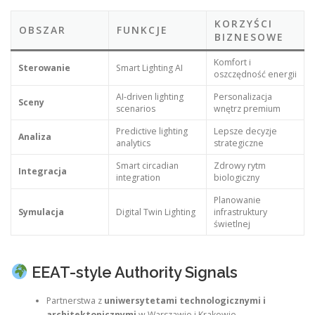
KORZYŚCI
OBSZAR
FUNKCJE
BIZNESOWE
Komfort i
Sterowanie
Smart Lighting AI
oszczędność energii
AI-driven lighting
Personalizacja
Sceny
scenarios
wnętrz premium
Predictive lighting
Lepsze decyzje
Analiza
analytics
strategiczne
Smart circadian
Zdrowy rytm
Integracja
integration
biologiczny
Planowanie
Symulacja
Digital Twin Lighting
infrastruktury
świetlnej
EEAT-style Authority Signals
Partnerstwa z
uniwersytetami technologicznymi i
architektonicznymi
w Warszawie i Krakowie.