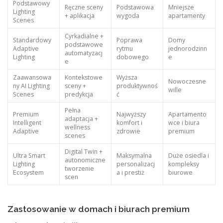
Podstawowy
Ręczne sceny
Podstawowa
Mniejsze
Lighting
+ aplikacja
wygoda
apartamenty
Scenes
Cyrkadialne +
Standardowy
Poprawa
Domy
podstawowe
Adaptive
rytmu
jednorodzinn
automatyzacj
Lighting
dobowego
e
e
Zaawansowa
Kontekstowe
Wyższa
Nowoczesne
ny AI Lighting
sceny +
produktywnoś
wille
Scenes
predykcja
ć
Pełna
Premium
Najwyższy
Apartamento
adaptacja +
Intelligent
komfort i
wce i biura
wellness
Adaptive
zdrowie
premium
scenes
Digital Twin +
Ultra Smart
Maksymalna
Duże osiedla i
autonomiczne
Lighting
personalizacj
kompleksy
tworzenie
Ecosystem
a i prestiż
biurowe
scen
Zastosowanie w domach i biurach premium