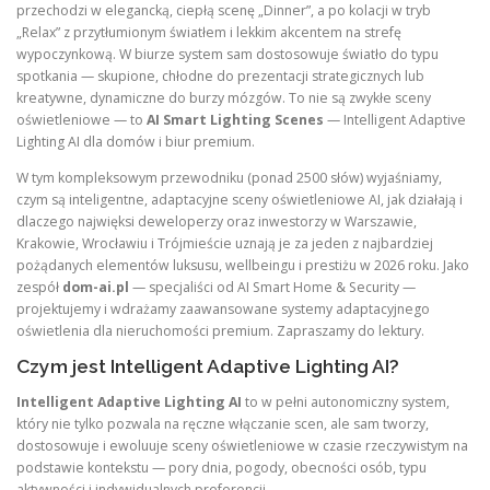
przechodzi w elegancką, ciepłą scenę „Dinner”, a po kolacji w tryb
„Relax” z przytłumionym światłem i lekkim akcentem na strefę
wypoczynkową. W biurze system sam dostosowuje światło do typu
spotkania — skupione, chłodne do prezentacji strategicznych lub
kreatywne, dynamiczne do burzy mózgów. To nie są zwykłe sceny
oświetleniowe — to
AI Smart Lighting Scenes
— Intelligent Adaptive
Lighting AI dla domów i biur premium.
W tym kompleksowym przewodniku (ponad 2500 słów) wyjaśniamy,
czym są inteligentne, adaptacyjne sceny oświetleniowe AI, jak działają i
dlaczego najwięksi deweloperzy oraz inwestorzy w Warszawie,
Krakowie, Wrocławiu i Trójmieście uznają je za jeden z najbardziej
pożądanych elementów luksusu, wellbeingu i prestiżu w 2026 roku. Jako
zespół
dom-ai.pl
— specjaliści od AI Smart Home & Security —
projektujemy i wdrażamy zaawansowane systemy adaptacyjnego
oświetlenia dla nieruchomości premium. Zapraszamy do lektury.
Czym jest Intelligent Adaptive Lighting AI?
Intelligent Adaptive Lighting AI
to w pełni autonomiczny system,
który nie tylko pozwala na ręczne włączanie scen, ale sam tworzy,
dostosowuje i ewoluuje sceny oświetleniowe w czasie rzeczywistym na
podstawie kontekstu — pory dnia, pogody, obecności osób, typu
aktywności i indywidualnych preferencji.