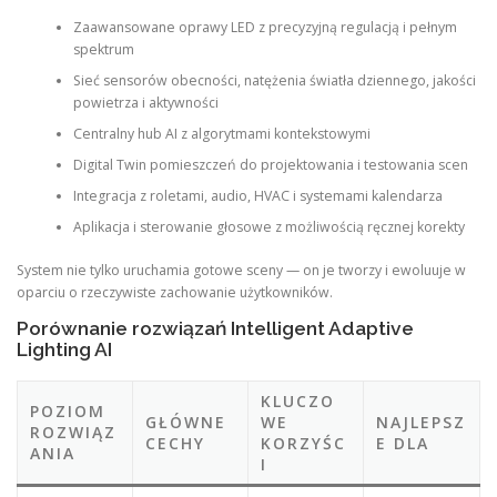
Zaawansowane oprawy LED z precyzyjną regulacją i pełnym
spektrum
Sieć sensorów obecności, natężenia światła dziennego, jakości
powietrza i aktywności
Centralny hub AI z algorytmami kontekstowymi
Digital Twin pomieszczeń do projektowania i testowania scen
Integracja z roletami, audio, HVAC i systemami kalendarza
Aplikacja i sterowanie głosowe z możliwością ręcznej korekty
System nie tylko uruchamia gotowe sceny — on je tworzy i ewoluuje w
oparciu o rzeczywiste zachowanie użytkowników.
Porównanie rozwiązań Intelligent Adaptive
Lighting AI
KLUCZO
POZIOM
GŁÓWNE
WE
NAJLEPSZ
ROZWIĄZ
CECHY
KORZYŚC
E DLA
ANIA
I