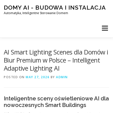
Skip
DOMY AI - BUDOWA I INSTALACJA
to
content
Automatyka, Inteligentne Sterowanie Domem
Menu
HOME
AI Smart Lighting Scenes dla Domów i
Biur Premium w Polsce – Intelligent
Adaptive Lighting AI
SMART DOM AI – AUTOMATYKA, INTELIGENTNE STEROWA
POSTED ON
MAY 27, 2026
BY
ADMIN
BLOG
KONTAKT
Inteligentne sceny oświetleniowe AI dla
nowoczesnych Smart Buildings