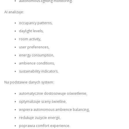
autonomous lighting monitoring.
AI analizuje:
occupancy patterns,
daylight levels,
room activity,
user preferences,
energy consumption,
ambience conditions,
sustainability indicators.
Na podstawie danych system:
automatycznie dostosowuje oświetlenie,
optymalizuje sceny świetlne,
wspiera autonomous ambience balancing,
redukuje zużycie energii,
poprawia comfort experience.