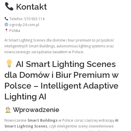
Kontakt
Telefon: 570 933 114
ogrody-24.com.pl
Polska
AI Smart Lighting Scenes dla domów i biur premium to przyszłość
inteligentnych Smart Buildings, autonomous lighting systems oraz
nowoczesnego zarządzania światłem w Polsce.
AI Smart Lighting Scenes
dla Domów i Biur Premium w
Polsce – Intelligent Adaptive
Lighting AI
Wprowadzenie
Nowoczesne
Smart Buildings
w Polsce coraz częściej wdrażają
AI
Smart Lighting Scenes
, czyli inteligentne sceny oświetleniowe