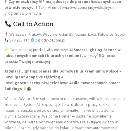
5. Czy mieszkańcy VIP mają dostęp do personalizowanych scen
oświetleniowych?
Tak – AI umożliwia tworzenie indywidualnych
programów premium.
Call to Action
Warszawa, Kraków, Wrocław, Gdańsk, Poznań, Łódź, Katowice, Sopot
570 933 114
ogrody-24.com.pl
Skontaktuj się już dziś, aby wdrożyć
AI Smart Lighting Scenes w
luksusowych domach i biurach premium
i zwiększyć
ROI oraz
prestiż Twojej inwestycji
.
AI Smart Lighting Scenes dla Domów i Biur Premium w Polsce –
Intelligent Adaptive Lighting AI
Inteligentne sceny oświetleniowe AI dla nowoczesnych Smart
Buildings
Witajcie! Wyobraźcie sobie powrót do luksusowej willi w Konstancinie o
zmierzchu. System AI rozpoznaje, że wróciliście z pracy, delikatnie
rozjaśnia ścieżkę wejściową ciepłym światłem, a wewnątrz domu
płynnie tworzy scenę „Welcome Home” — subtelne oświetlenie
korytarza, delikatne podświetlenie obrazów i relaksujące światło w
salonie. Później, gdy siadacie do kolacji, oświetlenie automatycznie