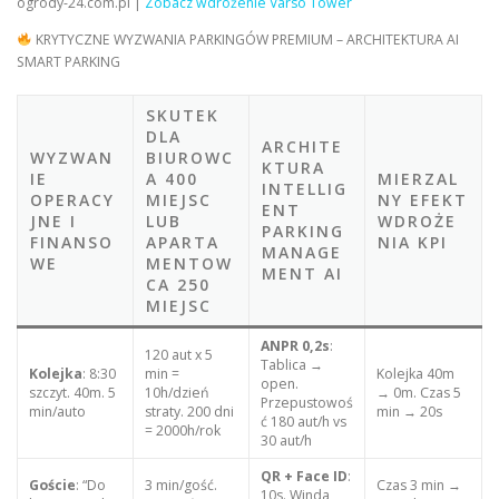
ogrody-24.com.pl |
Zobacz wdrożenie Varso Tower
KRYTYCZNE WYZWANIA PARKINGÓW PREMIUM – ARCHITEKTURA AI
SMART PARKING
SKUTEK
DLA
ARCHITE
WYZWAN
BIUROWC
KTURA
IE
A 400
MIERZAL
INTELLIG
OPERACY
MIEJSC
NY EFEKT
ENT
JNE I
LUB
WDROŻE
PARKING
FINANSO
APARTA
NIA KPI
MANAGE
WE
MENTOW
MENT AI
CA 250
MIEJSC
ANPR 0,2s
:
120 aut x 5
Tablica →
Kolejka
: 8:30
min =
Kolejka 40m
open.
szczyt. 40m. 5
10h/dzień
→ 0m. Czas 5
Przepustowoś
min/auto
straty. 200 dni
min → 20s
ć 180 aut/h vs
= 2000h/rok
30 aut/h
QR + Face ID
:
Goście
: “Do
3 min/gość.
Czas 3 min →
10s. Winda