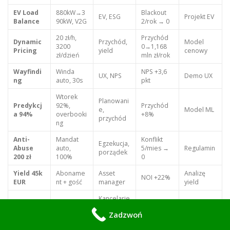
EV Load
880kW→3
Blackout
EV, ESG
Projekt EV
Balance
90kW, V2G
2/rok → 0
20 zł/h,
Przychód
Dynamic
Przychód,
Model
3200
0→1,168
Pricing
yield
cenowy
zł/dzień
mln zł/rok
Wayfindi
Winda
NPS +3,6
UX, NPS
Demo UX
ng
auto, 30s
pkt
Wtorek
Planowani
Predykcj
92%,
Przychód
e,
Model ML
a 94%
overbooki
+8%
przychód
ng
Anti-
Mandat
Konflikt
Egzekucja,
Abuse
auto,
5/mies →
Regulamin
porządek
200 zł
100%
0
Yield 45k
Aboname
Asset
Analizę
NOI +22%
EUR
nt + gość
manager
yield
Kancelarie
RODO
24h,
,
Audyt
Kara 0 EUR
Zadzwoń
Hash
serwer PL
complianc
RODO
e