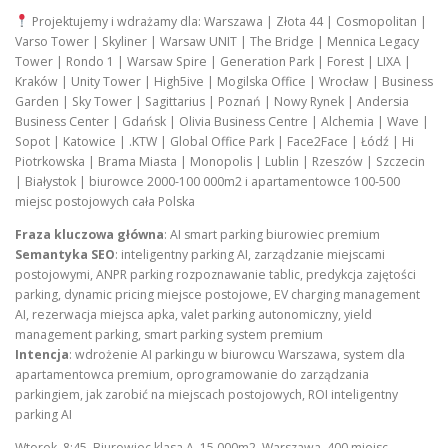
Projektujemy i wdrażamy dla: Warszawa | Złota 44 | Cosmopolitan |
Varso Tower | Skyliner | Warsaw UNIT | The Bridge | Mennica Legacy
Tower | Rondo 1 | Warsaw Spire | Generation Park | Forest | LIXA |
Kraków | Unity Tower | High5ive | Mogilska Office | Wrocław | Business
Garden | Sky Tower | Sagittarius | Poznań | Nowy Rynek | Andersia
Business Center | Gdańsk | Olivia Business Centre | Alchemia | Wave |
Sopot | Katowice | .KTW | Global Office Park | Face2Face | Łódź | Hi
Piotrkowska | Brama Miasta | Monopolis | Lublin | Rzeszów | Szczecin
| Białystok | biurowce 2000-100 000m2 i apartamentowce 100-500
miejsc postojowych cała Polska
Fraza kluczowa główna
: AI smart parking biurowiec premium
Semantyka SEO
: inteligentny parking AI, zarządzanie miejscami
postojowymi, ANPR parking rozpoznawanie tablic, predykcja zajętości
parking, dynamic pricing miejsce postojowe, EV charging management
AI, rezerwacja miejsca apka, valet parking autonomiczny, yield
management parking, smart parking system premium
Intencja
: wdrożenie AI parkingu w biurowcu Warszawa, system dla
apartamentowca premium, oprogramowanie do zarządzania
parkingiem, jak zarobić na miejscach postojowych, ROI inteligentny
parking AI
Wtorek, 8:45. Biurowiec klasa A, 15 000m2, Warszawa, 400 miejsc