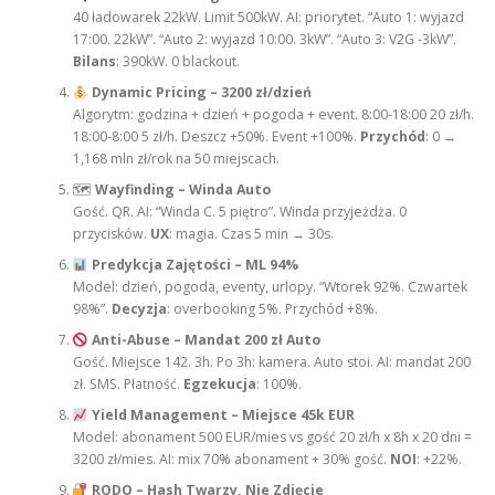
40 ładowarek 22kW. Limit 500kW. AI: priorytet. “Auto 1: wyjazd
17:00. 22kW”. “Auto 2: wyjazd 10:00. 3kW”. “Auto 3: V2G -3kW”.
Bilans
: 390kW. 0 blackout.
Dynamic Pricing – 3200 zł/dzień
Algorytm: godzina + dzień + pogoda + event. 8:00-18:00 20 zł/h.
18:00-8:00 5 zł/h. Deszcz +50%. Event +100%.
Przychód
: 0 →
1,168 mln zł/rok na 50 miejscach.
🗺
Wayfinding – Winda Auto
Gość. QR. AI: “Winda C. 5 piętro”. Winda przyjeżdża. 0
przycisków.
UX
: magia. Czas 5 min → 30s.
Predykcja Zajętości – ML 94%
Model: dzień, pogoda, eventy, urlopy. “Wtorek 92%. Czwartek
98%”.
Decyzja
: overbooking 5%. Przychód +8%.
Anti-Abuse – Mandat 200 zł Auto
Gość. Miejsce 142. 3h. Po 3h: kamera. Auto stoi. AI: mandat 200
zł. SMS. Płatność.
Egzekucja
: 100%.
Yield Management – Miejsce 45k EUR
Model: abonament 500 EUR/mies vs gość 20 zł/h x 8h x 20 dni =
3200 zł/mies. AI: mix 70% abonament + 30% gość.
NOI
: +22%.
RODO – Hash Twarzy, Nie Zdjęcie