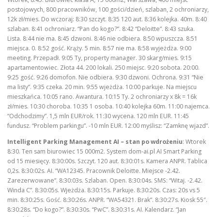
postojowych, 800 pracowników, 100 gości/dzień, szlaban, 2 ochroniarzy,
12k zł/mies. Do wczoraj: 8:30 szczyt. 8:35 120 aut. 8:36 kolejka. 40m. 8:40
szlaban. 8:41 ochroniarz. “Pan do kogo?”. 8:42 “Deloitte”. 8:43 szuka.
Lista. 8:44 nie ma. 8:45 dzwoni. 8:46 nie odbiera. 8:50 wpuszcza. 8:51
miejsca. 0. 8:52 gość. Krąży. 5 min. 8:57 nie ma. 8:58 wyjeżdża. 9:00
meeting. Przepadł. 9:05 Ty, property manager. 30 skarg/mies. 9:15
apartamentowiec. Złota 44. 200 lokali. 250 miejsc. 9:20 sobota. 20:00.
9:25 gość. 9:26 domofon. Nie odbiera. 9:30 dzwoni. Ochrona. 9:31 “Nie
ma listy”. 9:35 czeka. 20 min. 9:55 wjeżdża. 10:00 parkuje. Na miejscu
mieszkańca. 10:05 rano. Awantura. 10:15 Ty. 2 ochroniarzy x 8k = 16k
zł/mies. 10:30 choroba. 10:35 1 osoba. 10:40 kolejka 60m. 11:00 najemca.
“Odchodzimy”. 1,5 mln EUR/rok. 11:30 wycena. 120 mln EUR. 11:45
fundusz. “Problem parkingu”. -10 mln EUR. 12:00 myślisz: “Zamknę wjazd”.
Intelligent Parking Management AI – stan po wdrożeniu
: Wtorek
8:30. Ten sam biurowiec 15 000m2. System dom-ai.pl AI Smart Parking
od 15 miesięcy. 8:30:00s. Szczyt. 120 aut. 8:30:01s. Kamera ANPR. Tablica
0,2s. 8:30:02s. AI. “WA12345. Pracownik Deloitte. Miejsce -2.42.
Zarezerwowane”. 8:30:03s. Szlaban. Open. 8:30:04s. SMS: “Witaj. -2.42.
Winda C”. 8:30:05s. Wjeżdża. 8:30:15s. Parkuje. 8:30:20s. Czas: 20s vs 5
min. 8:30:25s. Gość. 8:30:26s. ANPR. “WA54321. Brak”. 8:30:27s. Kiosk 55″.
8:30:28s. “Do kogo?”. 8:30:30s. “PwC”. 8:30:31s. AI. Kalendarz. “Jan