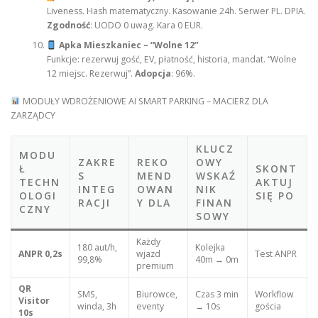
Liveness. Hash matematyczny. Kasowanie 24h. Serwer PL. DPIA.
Zgodność
: UODO 0 uwag. Kara 0 EUR.
Apka Mieszkaniec – “Wolne 12”
Funkcje: rezerwuj gość, EV, płatność, historia, mandat. “Wolne
12 miejsc. Rezerwuj”.
Adopcja
: 96%.
MODUŁY WDROŻENIOWE AI SMART PARKING – MACIERZ DLA
ZARZĄDCY
KLUCZ
MODU
ZAKRE
REKO
OWY
Ł
SKONT
S
MEND
WSKAŹ
TECHN
AKTUJ
INTEG
OWAN
NIK
OLOGI
SIĘ PO
RACJI
Y DLA
FINAN
CZNY
SOWY
Każdy
180 aut/h,
Kolejka
ANPR 0,2s
wjazd
Test ANPR
99,8%
40m → 0m
premium
QR
SMS,
Biurowce,
Czas 3 min
Workflow
Visitor
winda, 3h
eventy
→ 10s
gościa
10s