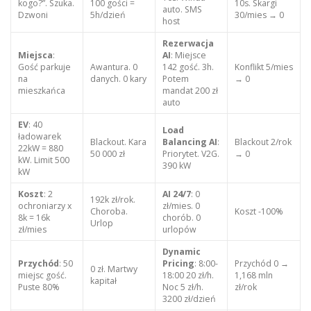
kogo?”. Szuka.
100 gości =
10s. Skargi
auto. SMS
Dzwoni
5h/dzień
30/mies → 0
host
Rezerwacja
Miejsca
:
AI
: Miejsce
Gość parkuje
Awantura. 0
142 gość. 3h.
Konflikt 5/mies
na
danych. 0 kary
Potem
→ 0
mieszkańca
mandat 200 zł
auto
EV
: 40
Load
ładowarek
Blackout. Kara
Balancing AI
:
Blackout 2/rok
22kW = 880
50 000 zł
Priorytet. V2G.
→ 0
kW. Limit 500
390 kW
kW
Koszt
: 2
AI 24/7
: 0
192k zł/rok.
ochroniarzy x
zł/mies. 0
Choroba.
Koszt -100%
8k = 16k
chorób. 0
Urlop
zł/mies
urlopów
Dynamic
Przychód
: 50
Pricing
: 8:00-
Przychód 0 →
0 zł. Martwy
miejsc gość.
18:00 20 zł/h.
1,168 mln
kapitał
Puste 80%
Noc 5 zł/h.
zł/rok
3200 zł/dzień