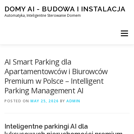
Skip
DOMY AI - BUDOWA I INSTALACJA
to
content
Automatyka, Inteligentne Sterowanie Domem
Menu
HOME
AI Smart Parking dla
Apartamentowców i Biurowców
Premium w Polsce – Intelligent
SMART DOM AI – AUTOMATYKA, INTELIGENTNE STEROWA
Parking Management AI
POSTED ON
BLOG
MAY 25, 2026
KONTAKT
BY
ADMIN
Inteligentne parkingi AI dla