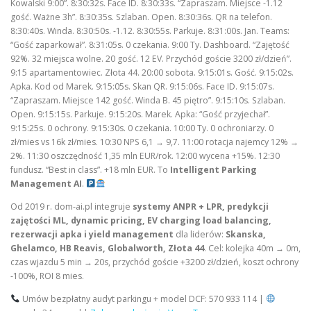
Kowalski 9:00”. 8:30:32s. Face ID. 8:30:33s. “Zapraszam. Miejsce -1.12
gość. Ważne 3h”. 8:30:35s. Szlaban. Open. 8:30:36s. QR na telefon.
8:30:40s. Winda. 8:30:50s. -1.12. 8:30:55s. Parkuje. 8:31:00s. Jan. Teams:
“Gość zaparkował”. 8:31:05s. 0 czekania. 9:00 Ty. Dashboard. “Zajętość
92%. 32 miejsca wolne. 20 gość. 12 EV. Przychód goście 3200 zł/dzień”.
9:15 apartamentowiec. Złota 44. 20:00 sobota. 9:15:01s. Gość. 9:15:02s.
Apka. Kod od Marek. 9:15:05s. Skan QR. 9:15:06s. Face ID. 9:15:07s.
“Zapraszam. Miejsce 142 gość. Winda B. 45 piętro”. 9:15:10s. Szlaban.
Open. 9:15:15s. Parkuje. 9:15:20s. Marek. Apka: “Gość przyjechał”.
9:15:25s. 0 ochrony. 9:15:30s. 0 czekania. 10:00 Ty. 0 ochroniarzy. 0
zł/mies vs 16k zł/mies. 10:30 NPS 6,1 → 9,7. 11:00 rotacja najemcy 12% →
2%. 11:30 oszczędność 1,35 mln EUR/rok. 12:00 wycena +15%. 12:30
fundusz. “Best in class”. +18 mln EUR. To
Intelligent Parking
Management AI
.
Od 2019 r. dom-ai.pl integruje
systemy ANPR + LPR, predykcji
zajętości ML, dynamic pricing, EV charging load balancing,
rezerwacji apka i yield management
dla liderów:
Skanska,
Ghelamco, HB Reavis, Globalworth, Złota 44
. Cel: kolejka 40m → 0m,
czas wjazdu 5 min → 20s, przychód goście +3200 zł/dzień, koszt ochrony
-100%, ROI 8 mies.
Umów bezpłatny audyt parkingu + model DCF: 570 933 114 |