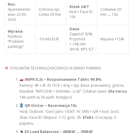
Noc
:
Kiosk 24/7
:
Apartamento
Ochrona śpi.
Czekanie 20
Kod + Face ID.
wiec 22:00.
Czeka 20 min
min → 10s
10s
Gość
Dane
:
Wycena
:
Zajętość 92%.
Fundusz:
-10 mln EUR
Przychód
Wycena +15%
“Problem
1,168 mln
parkingu”
zł/rok. NPS 9,7
10 FILARÓW TECHNOLOGICZNYCH AI SMART PARKING
ANPR 0,2s – Rozpoznawanie Tablic 99,8%
Kamery: 4K + IR. AI: OCR + kraj + typ. Baza: pracownicy, goście,
blacklist. “WA12345 = Deloitte. -2.42”. Szlaban open.
Dla Varso
:
180 aut/h vs 30 aut/h. Kolejka 0.
QR Visitor – Rezerwacja 10s
Host. Outlook. “Gość jutro 10:00”. AI: SMS + QR + kod. Gość.
Skan. Face ID. Miejsce -1.12 gość. 3h.
Efekt
: 0 recepcji. 0
papieru.
EV Load Balancing – 880kW → 390kW