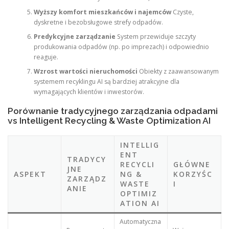
Wyższy komfort mieszkańców i najemców
Czyste,
dyskretne i bezobsługowe strefy odpadów.
Predykcyjne zarządzanie
System przewiduje szczyty
produkowania odpadów (np. po imprezach) i odpowiednio
reaguje.
Wzrost wartości nieruchomości
Obiekty z zaawansowanym
systemem recyklingu AI są bardziej atrakcyjne dla
wymagających klientów i inwestorów.
Porównanie tradycyjnego zarządzania odpadami
vs Intelligent Recycling & Waste Optimization AI
INTELLIG
ENT
TRADYCY
RECYCLI
GŁÓWNE
JNE
ASPEKT
NG &
KORZYŚC
ZARZĄDZ
WASTE
I
ANIE
OPTIMIZ
ATION AI
Automatyczna