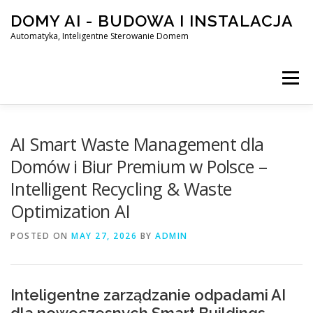
Skip
DOMY AI - BUDOWA I INSTALACJA
to
content
Automatyka, Inteligentne Sterowanie Domem
Menu
HOME
AI Smart Waste Management dla
Domów i Biur Premium w Polsce –
Intelligent Recycling & Waste
SMART DOM AI – AUTOMATYKA, INTELIGENTNE STEROWA
Optimization AI
POSTED ON
BLOG
MAY 27, 2026
KONTAKT
BY
ADMIN
Inteligentne zarządzanie odpadami AI