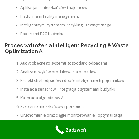
Aplikacjami mieszkańców i najemców
Platformami facility management
Inteligentnymi systemami recyklingu zewnętrznego
Raportami ESG budynku
Proces wdrożenia Intelligent Recycling & Waste
Optimization AI
Audyt obecnego systemu gospodarki odpadami
Analiza nawyków produkowania odpadów
Projekt stref odpadów i dobór inteligentnych pojemników
Instalacja sensorów i integracja z systemami budynku
Kalibracja algorytmów AI
Szkolenie mieszkańców i personelu
Uruchomienie oraz ciągłe monitorowanie i optymalizacja
Obsługiwane lokalizacje:
Warszawa, Marki, Ząbki, Wołomin, Zielonka,
Zadzwoń
Kobyłka, Legionowo, Piaseczno, Konstancin-Jeziorna, Otwock, Józefów,