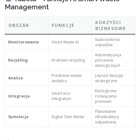
Management
KORZYŚCI
OBSZAR
FUNKCJE
BIZNESOWE
Stała kontrola
Monitorowanie
Smart Waste AI
odpadów
Automatyzacja
Recykling
AI-driven recycling
procesów
ekologicznych
Predictive waste
Lepsze decyzje
Analiza
analytics
strategiczne
Ekologiczne
Smart eco-
Integracja
rozwiązania
integration
premium
Planowanie
Symulacja
Digital Twin Waste
infrastruktury
odpadowej