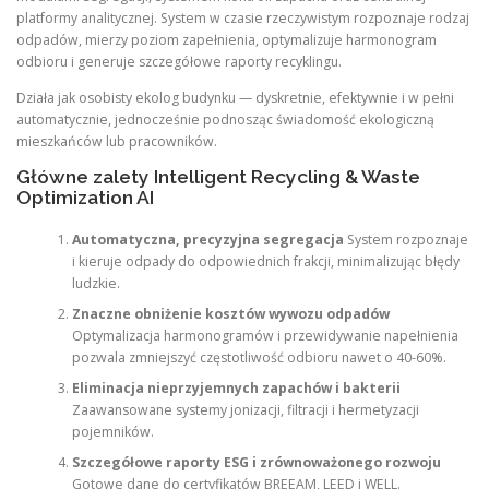
platformy analitycznej. System w czasie rzeczywistym rozpoznaje rodzaj
odpadów, mierzy poziom zapełnienia, optymalizuje harmonogram
odbioru i generuje szczegółowe raporty recyklingu.
Działa jak osobisty ekolog budynku — dyskretnie, efektywnie i w pełni
automatycznie, jednocześnie podnosząc świadomość ekologiczną
mieszkańców lub pracowników.
Główne zalety Intelligent Recycling & Waste
Optimization AI
Automatyczna, precyzyjna segregacja
System rozpoznaje
i kieruje odpady do odpowiednich frakcji, minimalizując błędy
ludzkie.
Znaczne obniżenie kosztów wywozu odpadów
Optymalizacja harmonogramów i przewidywanie napełnienia
pozwala zmniejszyć częstotliwość odbioru nawet o 40-60%.
Eliminacja nieprzyjemnych zapachów i bakterii
Zaawansowane systemy jonizacji, filtracji i hermetyzacji
pojemników.
Szczegółowe raporty ESG i zrównoważonego rozwoju
Gotowe dane do certyfikatów BREEAM, LEED i WELL.