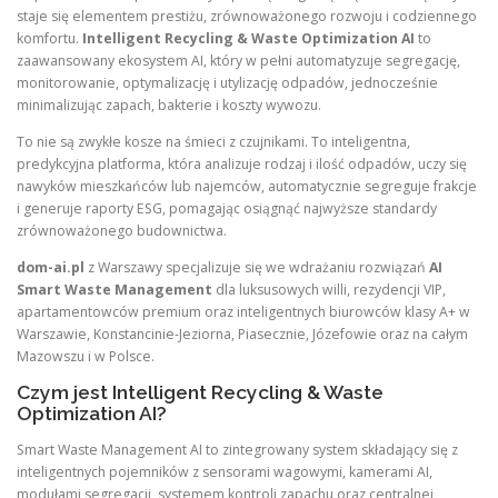
staje się elementem prestiżu, zrównoważonego rozwoju i codziennego
komfortu.
Intelligent Recycling & Waste Optimization AI
to
zaawansowany ekosystem AI, który w pełni automatyzuje segregację,
monitorowanie, optymalizację i utylizację odpadów, jednocześnie
minimalizując zapach, bakterie i koszty wywozu.
To nie są zwykłe kosze na śmieci z czujnikami. To inteligentna,
predykcyjna platforma, która analizuje rodzaj i ilość odpadów, uczy się
nawyków mieszkańców lub najemców, automatycznie segreguje frakcje
i generuje raporty ESG, pomagając osiągnąć najwyższe standardy
zrównoważonego budownictwa.
dom-ai.pl
z Warszawy specjalizuje się we wdrażaniu rozwiązań
AI
Smart Waste Management
dla luksusowych willi, rezydencji VIP,
apartamentowców premium oraz inteligentnych biurowców klasy A+ w
Warszawie, Konstancinie-Jeziorna, Piasecznie, Józefowie oraz na całym
Mazowszu i w Polsce.
Czym jest Intelligent Recycling & Waste
Optimization AI?
Smart Waste Management AI to zintegrowany system składający się z
inteligentnych pojemników z sensorami wagowymi, kamerami AI,
modułami segregacji, systemem kontroli zapachu oraz centralnej