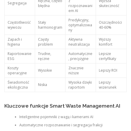
Ręczna, często
z
Wyższa
Segregacja
błędna
rozpoznawani
skuteczność
em AI
Predykcyjny,
Częstotliwość
Stały
Oszczędności
optymalizowa
wywozu
harmonogram
40-60%
ny
Zapach i
Częsty
Aktywna
Wyższy
higiena
problem
neutralizacja
komfort
Raportowanie
Trudne,
Automatyczne
Lepsze
ESG
ręczne
, precyzyjne
certyfikaty
Koszty
Znacznie
Wysokie
Lepszy ROI
operacyjne
niższe
Świadomość
Wysoka dzięki
Lepszy
Niska
ekologiczna
raportom
wizerunek
Kluczowe funkcje Smart Waste Management AI
Inteligentne pojemniki z wagą i kamerami AI
Automatyczne rozpoznawanie i segregacja frakcji