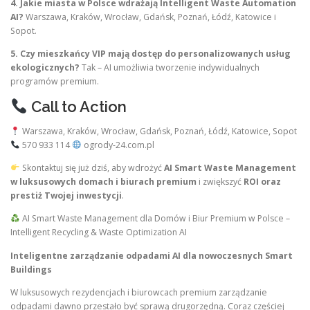
4. Jakie miasta w Polsce wdrażają Intelligent Waste Automation
AI?
Warszawa, Kraków, Wrocław, Gdańsk, Poznań, Łódź, Katowice i
Sopot.
5. Czy mieszkańcy VIP mają dostęp do personalizowanych usług
ekologicznych?
Tak – AI umożliwia tworzenie indywidualnych
programów premium.
Call to Action
Warszawa, Kraków, Wrocław, Gdańsk, Poznań, Łódź, Katowice, Sopot
570 933 114
ogrody-24.com.pl
Skontaktuj się już dziś, aby wdrożyć
AI Smart Waste Management
w luksusowych domach i biurach premium
i zwiększyć
ROI oraz
prestiż Twojej inwestycji
.
AI Smart Waste Management dla Domów i Biur Premium w Polsce –
Intelligent Recycling & Waste Optimization AI
Inteligentne zarządzanie odpadami AI dla nowoczesnych Smart
Buildings
W luksusowych rezydencjach i biurowcach premium zarządzanie
odpadami dawno przestało być sprawą drugorzędną. Coraz częściej