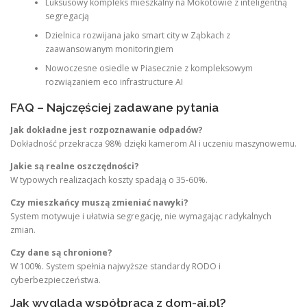
Luksusowy kompleks mieszkalny na Mokotowie z inteligentną
segregacją
Dzielnica rozwijana jako smart city w Ząbkach z
zaawansowanym monitoringiem
Nowoczesne osiedle w Piasecznie z kompleksowym
rozwiązaniem eco infrastructure AI
FAQ – Najczęściej zadawane pytania
Jak dokładne jest rozpoznawanie odpadów?
Dokładność przekracza 98% dzięki kamerom AI i uczeniu maszynowemu.
Jakie są realne oszczędności?
W typowych realizacjach koszty spadają o 35-60%.
Czy mieszkańcy muszą zmieniać nawyki?
System motywuje i ułatwia segregację, nie wymagając radykalnych
zmian.
Czy dane są chronione?
W 100%. System spełnia najwyższe standardy RODO i
cyberbezpieczeństwa.
Jak wygląda współpraca z dom-ai.pl?