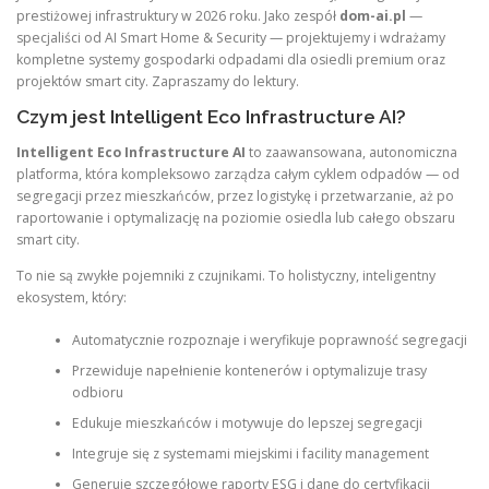
prestiżowej infrastruktury w 2026 roku. Jako zespół
dom-ai.pl
—
specjaliści od AI Smart Home & Security — projektujemy i wdrażamy
kompletne systemy gospodarki odpadami dla osiedli premium oraz
projektów smart city. Zapraszamy do lektury.
Czym jest Intelligent Eco Infrastructure AI?
Intelligent Eco Infrastructure AI
to zaawansowana, autonomiczna
platforma, która kompleksowo zarządza całym cyklem odpadów — od
segregacji przez mieszkańców, przez logistykę i przetwarzanie, aż po
raportowanie i optymalizację na poziomie osiedla lub całego obszaru
smart city.
To nie są zwykłe pojemniki z czujnikami. To holistyczny, inteligentny
ekosystem, który:
Automatycznie rozpoznaje i weryfikuje poprawność segregacji
Przewiduje napełnienie kontenerów i optymalizuje trasy
odbioru
Edukuje mieszkańców i motywuje do lepszej segregacji
Integruje się z systemami miejskimi i facility management
Generuje szczegółowe raporty ESG i dane do certyfikacji