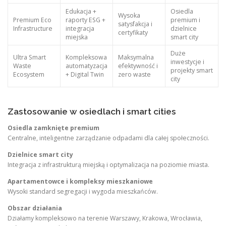
Edukacja +
Osiedla
Wysoka
Premium Eco
raporty ESG +
premium i
satysfakcja i
Infrastructure
integracja
dzielnice
certyfikaty
miejska
smart city
Duże
Ultra Smart
Kompleksowa
Maksymalna
inwestycje i
Waste
automatyzacja
efektywność i
projekty smart
Ecosystem
+ Digital Twin
zero waste
city
Zastosowanie w osiedlach i smart cities
Osiedla zamknięte premium
Centralne, inteligentne zarządzanie odpadami dla całej społeczności.
Dzielnice smart city
Integracja z infrastrukturą miejską i optymalizacja na poziomie miasta.
Apartamentowce i kompleksy mieszkaniowe
Wysoki standard segregacji i wygoda mieszkańców.
Obszar działania
Działamy kompleksowo na terenie Warszawy, Krakowa, Wrocławia,