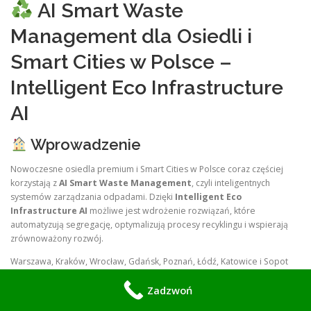
AI Smart Waste
Management dla Osiedli i
Smart Cities w Polsce –
Intelligent Eco Infrastructure
AI
Wprowadzenie
Nowoczesne osiedla premium i Smart Cities w Polsce coraz częściej
korzystają z
AI Smart Waste Management
, czyli inteligentnych
systemów zarządzania odpadami. Dzięki
Intelligent Eco
Infrastructure AI
możliwe jest wdrożenie rozwiązań, które
automatyzują segregację, optymalizują procesy recyklingu i wspierają
zrównoważony rozwój.
Warszawa, Kraków, Wrocław, Gdańsk, Poznań, Łódź, Katowice i Sopot
stają się liderami w implementacji
AI Waste Management w
Zadzwoń
luksusowych nieruchomościach i inteligentnych miastach
, co
podnosi ROI i tworzy przewagę konkurencyjną.