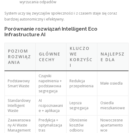
wyrzucania odpadów
System uczy się zwyczajów społeczności i z czasem staje się coraz
bardziej autonomiczny i efektywny.
Porównanie rozwiązań Intelligent Eco
Infrastructure AI
KLUCZO
POZIOM
GŁÓWNE
WE
NAJLEPSZ
ROZWIĄZ
CECHY
KORZYŚC
E DLA
ANIA
I
Czujniki
Podstawowy
napełnienia +
Redukcja
Małe osiedla
Smart Waste
podstawowa
przepełnienia
segregacja
Standardowy
AI
Lepsza
Osiedla
Intelligent
rozpoznawani
segregacja
mieszkaniowe
Waste
e + aplikacja
Zaawansowa
Predykcja +
Obniżenie
Nowoczesne
ny AI Waste
optymalizacja
kosztów
apartamento
Management
tras
odbioru
wce