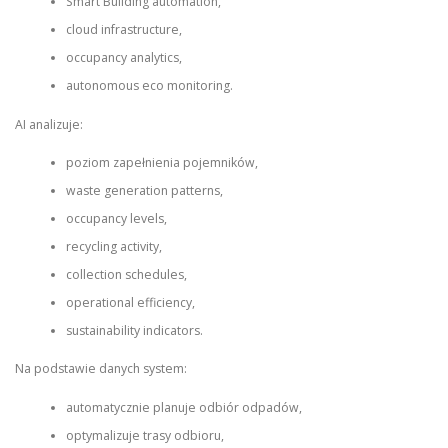
Smart Building automation,
cloud infrastructure,
occupancy analytics,
autonomous eco monitoring.
AI analizuje:
poziom zapełnienia pojemników,
waste generation patterns,
occupancy levels,
recycling activity,
collection schedules,
operational efficiency,
sustainability indicators.
Na podstawie danych system:
automatycznie planuje odbiór odpadów,
optymalizuje trasy odbioru,