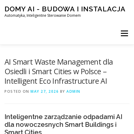
Skip
DOMY AI - BUDOWA I INSTALACJA
to
content
Automatyka, Inteligentne Sterowanie Domem
Menu
HOME
AI Smart Waste Management dla
Osiedli i Smart Cities w Polsce –
Intelligent Eco Infrastructure AI
SMART DOM AI – AUTOMATYKA, INTELIGENTNE STEROWA
POSTED ON
MAY 27, 2026
BY
ADMIN
BLOG
KONTAKT
Inteligentne zarządzanie odpadami AI
dla nowoczesnych Smart Buildings i
Smart Cities