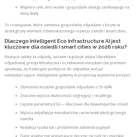
Wspiera cele zero waste i gospodarki obiegu zamkniętego na
dużą skalę
To rozwiązanie, które zamienia gospodarkę odpadami z kosztu w
strategiczny element zrównoważonego rozwoju osiedli i smart cities.
Dlaczego Intelligent Eco Infrastructure AI jest
kluczowe dla osiedli i smart cities w 2026 roku?
Rosnące opłaty za odpady, surowe regulacje unijne (dyrektywa
odpadowa), presja klimatyczna i oczekiwania mieszkańców premium
sprawiają, że tradycyjne podejście do odpadów jest już
niewystarczające. Inteligentne systemy AI przynoszą wymierne korzyści:
Obniżenie kosztów gospodarki odpadami o 35-60%
Znacznie wyższa skuteczność segregacji i recyklingu
Lepsze parametry ESG — kluczowe dla deweloperów i miast
Wyższa satysfakcja mieszkańców i wizerunek ekologicznego
osiedla
Redukcja ryzyka kar i problemów administracyjnych
Dane analityczne wspierające decyzje zarządcze i miejskie