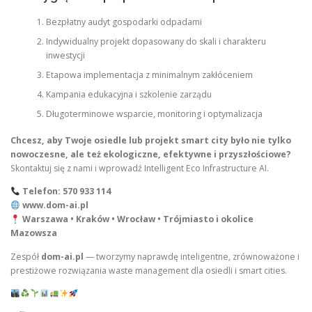
Bezpłatny audyt gospodarki odpadami
Indywidualny projekt dopasowany do skali i charakteru
inwestycji
Etapowa implementacja z minimalnym zakłóceniem
Kampania edukacyjna i szkolenie zarządu
Długoterminowe wsparcie, monitoring i optymalizacja
Chcesz, aby Twoje osiedle lub projekt smart city było nie tylko
nowoczesne, ale też ekologiczne, efektywne i przyszłościowe?
Skontaktuj się z nami i wprowadź Intelligent Eco Infrastructure AI.
Telefon: 570 933 114
www.dom-ai.pl
Warszawa • Kraków • Wrocław • Trójmiasto i okolice
Mazowsza
Zespół
dom-ai.pl
— tworzymy naprawdę inteligentne, zrównoważone i
prestiżowe rozwiązania waste management dla osiedli i smart cities.