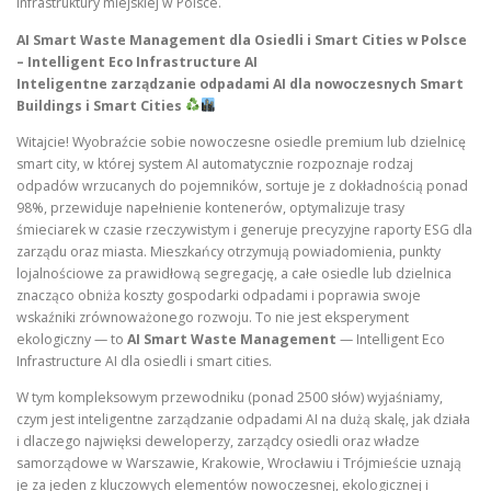
infrastruktury miejskiej w Polsce.
AI Smart Waste Management dla Osiedli i Smart Cities w Polsce
– Intelligent Eco Infrastructure AI
Inteligentne zarządzanie odpadami AI dla nowoczesnych Smart
Buildings i Smart Cities
Witajcie! Wyobraźcie sobie nowoczesne osiedle premium lub dzielnicę
smart city, w której system AI automatycznie rozpoznaje rodzaj
odpadów wrzucanych do pojemników, sortuje je z dokładnością ponad
98%, przewiduje napełnienie kontenerów, optymalizuje trasy
śmieciarek w czasie rzeczywistym i generuje precyzyjne raporty ESG dla
zarządu oraz miasta. Mieszkańcy otrzymują powiadomienia, punkty
lojalnościowe za prawidłową segregację, a całe osiedle lub dzielnica
znacząco obniża koszty gospodarki odpadami i poprawia swoje
wskaźniki zrównoważonego rozwoju. To nie jest eksperyment
ekologiczny — to
AI Smart Waste Management
— Intelligent Eco
Infrastructure AI dla osiedli i smart cities.
W tym kompleksowym przewodniku (ponad 2500 słów) wyjaśniamy,
czym jest inteligentne zarządzanie odpadami AI na dużą skalę, jak działa
i dlaczego najwięksi deweloperzy, zarządcy osiedli oraz władze
samorządowe w Warszawie, Krakowie, Wrocławiu i Trójmieście uznają
je za jeden z kluczowych elementów nowoczesnej, ekologicznej i