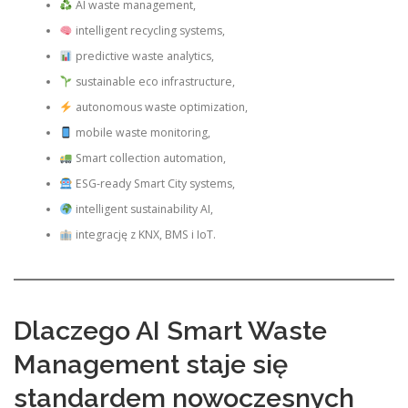
AI waste management,
intelligent recycling systems,
predictive waste analytics,
sustainable eco infrastructure,
autonomous waste optimization,
mobile waste monitoring,
Smart collection automation,
ESG-ready Smart City systems,
intelligent sustainability AI,
integrację z KNX, BMS i IoT.
Dlaczego AI Smart Waste
Management staje się
standardem nowoczesnych