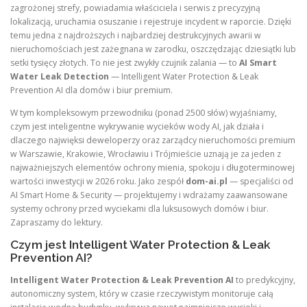
zagrożonej strefy, powiadamia właściciela i serwis z precyzyjną
lokalizacją, uruchamia osuszanie i rejestruje incydent w raporcie. Dzięki
temu jedna z najdroższych i najbardziej destrukcyjnych awarii w
nieruchomościach jest zażegnana w zarodku, oszczędzając dziesiątki lub
setki tysięcy złotych. To nie jest zwykły czujnik zalania — to
AI Smart
Water Leak Detection
— Intelligent Water Protection & Leak
Prevention AI dla domów i biur premium.
W tym kompleksowym przewodniku (ponad 2500 słów) wyjaśniamy,
czym jest inteligentne wykrywanie wycieków wody AI, jak działa i
dlaczego najwięksi deweloperzy oraz zarządcy nieruchomości premium
w Warszawie, Krakowie, Wrocławiu i Trójmieście uznają je za jeden z
najważniejszych elementów ochrony mienia, spokoju i długoterminowej
wartości inwestycji w 2026 roku. Jako zespół
dom-ai.pl
— specjaliści od
AI Smart Home & Security — projektujemy i wdrażamy zaawansowane
systemy ochrony przed wyciekami dla luksusowych domów i biur.
Zapraszamy do lektury.
Czym jest Intelligent Water Protection & Leak
Prevention AI?
Intelligent Water Protection & Leak Prevention AI
to predykcyjny,
autonomiczny system, który w czasie rzeczywistym monitoruje całą