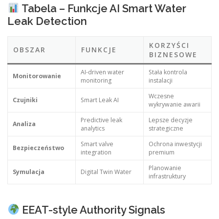
Tabela – Funkcje AI Smart Water
Leak Detection
KORZYŚCI
OBSZAR
FUNKCJE
BIZNESOWE
AI-driven water
Stała kontrola
Monitorowanie
monitoring
instalacji
Wczesne
Czujniki
Smart Leak AI
wykrywanie awarii
Predictive leak
Lepsze decyzje
Analiza
analytics
strategiczne
Smart valve
Ochrona inwestycji
Bezpieczeństwo
integration
premium
Planowanie
Symulacja
Digital Twin Water
infrastruktury
EEAT-style Authority Signals