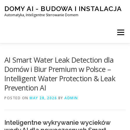
Skip
DOMY AI - BUDOWA I INSTALACJA
to
content
Automatyka, Inteligentne Sterowanie Domem
Menu
HOME
AI Smart Water Leak Detection dla
Domów i Biur Premium w Polsce –
Intelligent Water Protection & Leak
SMART DOM AI – AUTOMATYKA, INTELIGENTNE STEROWA
Prevention AI
POSTED ON
BLOG
MAY 28, 2026
KONTAKT
BY
ADMIN
Inteligentne wykrywanie wycieków