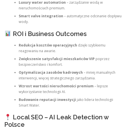
Luxury water automation
– zarządzanie wodą w
nieruchomościach premium.
Smart valve integration
– automatyczne odcinanie dopływu
wody.
ROI i Business Outcomes
Redukcja kosztów operacyjnych
dzięki szybkiemu
reagowaniu na awarie.
Zwiększenie satysfakcji mieszkańców VIP
poprzez
bezpieczeństwo i komfort.
Optymalizacja zasobów kadrowych
– mniej manualnych
interwencji, więcej strategicznego zarządzania.
Wzrost wartości nieruchomości premium
– lepsze
wykorzystanie technologii AI.
Budowanie reputacji inwestycji
jako lidera technologii
Smart Water.
Local SEO – AI Leak Detection w
Polsce