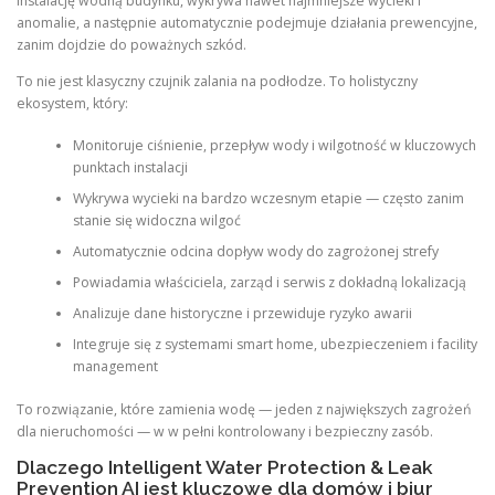
instalację wodną budynku, wykrywa nawet najmniejsze wycieki i
anomalie, a następnie automatycznie podejmuje działania prewencyjne,
zanim dojdzie do poważnych szkód.
To nie jest klasyczny czujnik zalania na podłodze. To holistyczny
ekosystem, który:
Monitoruje ciśnienie, przepływ wody i wilgotność w kluczowych
punktach instalacji
Wykrywa wycieki na bardzo wczesnym etapie — często zanim
stanie się widoczna wilgoć
Automatycznie odcina dopływ wody do zagrożonej strefy
Powiadamia właściciela, zarząd i serwis z dokładną lokalizacją
Analizuje dane historyczne i przewiduje ryzyko awarii
Integruje się z systemami smart home, ubezpieczeniem i facility
management
To rozwiązanie, które zamienia wodę — jeden z największych zagrożeń
dla nieruchomości — w w pełni kontrolowany i bezpieczny zasób.
Dlaczego Intelligent Water Protection & Leak
Prevention AI jest kluczowe dla domów i biur