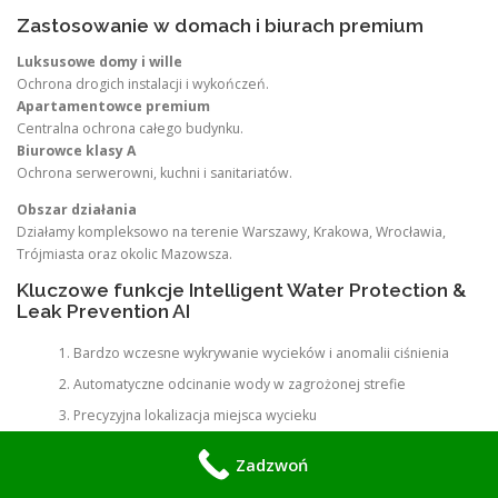
Zastosowanie w domach i biurach premium
Luksusowe domy i wille
Ochrona drogich instalacji i wykończeń.
Apartamentowce premium
Centralna ochrona całego budynku.
Biurowce klasy A
Ochrona serwerowni, kuchni i sanitariatów.
Obszar działania
Działamy kompleksowo na terenie Warszawy, Krakowa, Wrocławia,
Trójmiasta oraz okolic Mazowsza.
Kluczowe funkcje Intelligent Water Protection &
Leak Prevention AI
Bardzo wczesne wykrywanie wycieków i anomalii ciśnienia
Automatyczne odcinanie wody w zagrożonej strefie
Precyzyjna lokalizacja miejsca wycieku
Natychmiastowe powiadomienia z danymi i zdjęciami
Zadzwoń
Predykcyjna analiza ryzyka awarii