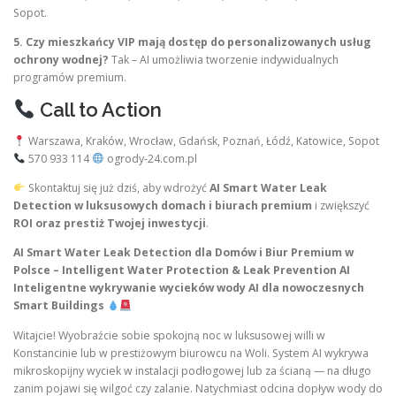
Sopot.
5. Czy mieszkańcy VIP mają dostęp do personalizowanych usług
ochrony wodnej?
Tak – AI umożliwia tworzenie indywidualnych
programów premium.
Call to Action
Warszawa, Kraków, Wrocław, Gdańsk, Poznań, Łódź, Katowice, Sopot
570 933 114
ogrody-24.com.pl
Skontaktuj się już dziś, aby wdrożyć
AI Smart Water Leak
Detection w luksusowych domach i biurach premium
i zwiększyć
ROI oraz prestiż Twojej inwestycji
.
AI Smart Water Leak Detection dla Domów i Biur Premium w
Polsce – Intelligent Water Protection & Leak Prevention AI
Inteligentne wykrywanie wycieków wody AI dla nowoczesnych
Smart Buildings
Witajcie! Wyobraźcie sobie spokojną noc w luksusowej willi w
Konstancinie lub w prestiżowym biurowcu na Woli. System AI wykrywa
mikroskopijny wyciek w instalacji podłogowej lub za ścianą — na długo
zanim pojawi się wilgoć czy zalanie. Natychmiast odcina dopływ wody do