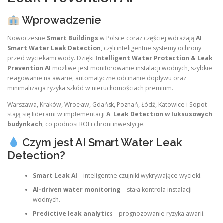
Wprowadzenie
Nowoczesne
Smart Buildings
w Polsce coraz częściej wdrażają
AI
Smart Water Leak Detection
, czyli inteligentne systemy ochrony
przed wyciekami wody. Dzięki
Intelligent Water Protection & Leak
Prevention AI
możliwe jest monitorowanie instalacji wodnych, szybkie
reagowanie na awarie, automatyczne odcinanie dopływu oraz
minimalizacja ryzyka szkód w nieruchomościach premium.
Warszawa, Kraków, Wrocław, Gdańsk, Poznań, Łódź, Katowice i Sopot
stają się liderami w implementacji
AI Leak Detection w luksusowych
budynkach
, co podnosi ROI i chroni inwestycje.
Czym jest AI Smart Water Leak
Detection?
Smart Leak AI
– inteligentne czujniki wykrywające wycieki.
AI-driven water monitoring
– stała kontrola instalacji
wodnych.
Predictive leak analytics
– prognozowanie ryzyka awarii.