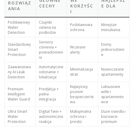
GŁÓWNE
WE
NAJLEPSZ
ROZWIĄZ
CECHY
KORZYŚC
E DLA
ANIA
I
Podstawowy
Czujniki
Podstawowa
Mniejsze
Water
zalania na
ochrona
mieszkania
Detection
podłodze
Sensory
Standardowy
Domy
ciśnienia +
Wczesne
Smart
jednorodzinn
powiadomien
alerty
Protection
e
ia
Zaawansowa
Automatyczne
Minimalizacja
Nowoczesne
ny AI Leak
odcinanie +
strat
apartamenty
Detection
lokalizacja
Najwyższy
Luksusowe
Premium
Predykcja +
poziom
wille i
Intelligent
pełna
bezpieczeńst
apartamento
Water Guard
integracja
wa
wce
Ultra Smart
Digital Twin +
Maksymalna
Duże osiedla i
Water
autonomiczna
ochrona i
biurowce
Protection
reakcja
prestiż
premium