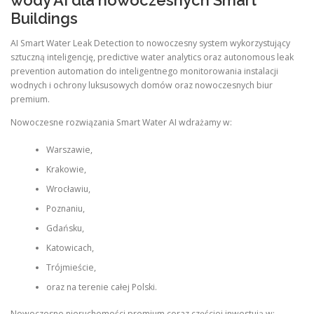
wody AI dla nowoczesnych Smart
Buildings
AI Smart Water Leak Detection to nowoczesny system wykorzystujący
sztuczną inteligencję, predictive water analytics oraz autonomous leak
prevention automation do inteligentnego monitorowania instalacji
wodnych i ochrony luksusowych domów oraz nowoczesnych biur
premium.
Nowoczesne rozwiązania Smart Water AI wdrażamy w:
Warszawie,
Krakowie,
Wrocławiu,
Poznaniu,
Gdańsku,
Katowicach,
Trójmieście,
oraz na terenie całej Polski.
Nowoczesne nieruchomości premium coraz częściej inwestują w: