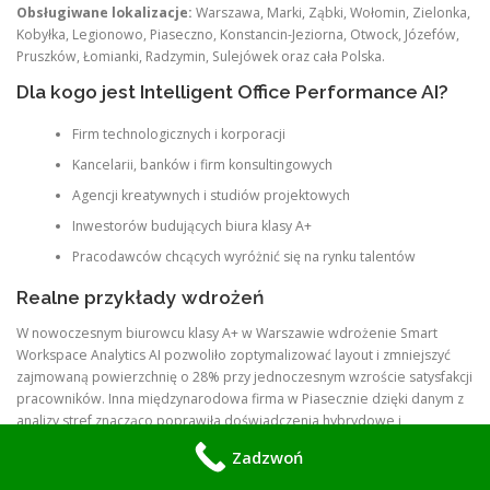
Obsługiwane lokalizacje:
Warszawa, Marki, Ząbki, Wołomin, Zielonka,
Kobyłka, Legionowo, Piaseczno, Konstancin-Jeziorna, Otwock, Józefów,
Pruszków, Łomianki, Radzymin, Sulejówek oraz cała Polska.
Dla kogo jest Intelligent Office Performance AI?
Firm technologicznych i korporacji
Kancelarii, banków i firm konsultingowych
Agencji kreatywnych i studiów projektowych
Inwestorów budujących biura klasy A+
Pracodawców chcących wyróżnić się na rynku talentów
Realne przykłady wdrożeń
W nowoczesnym biurowcu klasy A+ w Warszawie wdrożenie Smart
Workspace Analytics AI pozwoliło zoptymalizować layout i zmniejszyć
zajmowaną powierzchnię o 28% przy jednoczesnym wzroście satysfakcji
pracowników. Inna międzynarodowa firma w Piasecznie dzięki danym z
analizy stref znacząco poprawiła doświadczenia hybrydowe i
zmniejszyła rotację zespołu.
Zadzwoń
Najczęściej zadawane pytania (FAQ)