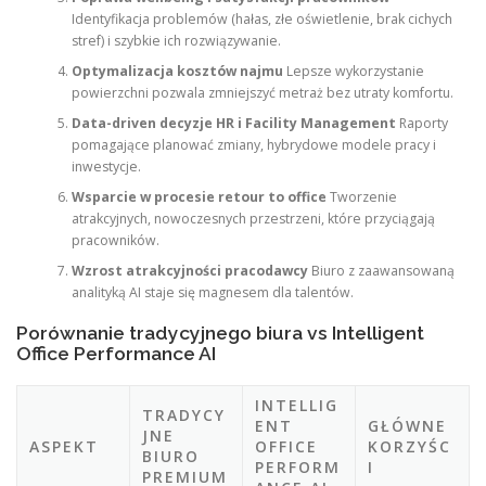
Identyfikacja problemów (hałas, złe oświetlenie, brak cichych
stref) i szybkie ich rozwiązywanie.
Optymalizacja kosztów najmu
Lepsze wykorzystanie
powierzchni pozwala zmniejszyć metraż bez utraty komfortu.
Data-driven decyzje HR i Facility Management
Raporty
pomagające planować zmiany, hybrydowe modele pracy i
inwestycje.
Wsparcie w procesie retour to office
Tworzenie
atrakcyjnych, nowoczesnych przestrzeni, które przyciągają
pracowników.
Wzrost atrakcyjności pracodawcy
Biuro z zaawansowaną
analityką AI staje się magnesem dla talentów.
Porównanie tradycyjnego biura vs Intelligent
Office Performance AI
INTELLIG
TRADYCY
ENT
GŁÓWNE
JNE
ASPEKT
OFFICE
KORZYŚC
BIURO
PERFORM
I
PREMIUM