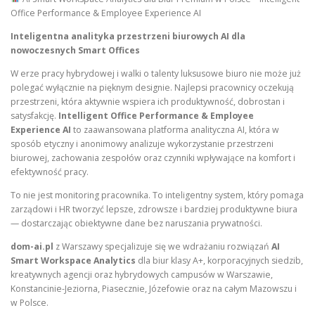
Office Performance & Employee Experience AI
Inteligentna analityka przestrzeni biurowych AI dla
nowoczesnych Smart Offices
W erze pracy hybrydowej i walki o talenty luksusowe biuro nie może już
polegać wyłącznie na pięknym designie. Najlepsi pracownicy oczekują
przestrzeni, która aktywnie wspiera ich produktywność, dobrostan i
satysfakcję.
Intelligent Office Performance & Employee
Experience AI
to zaawansowana platforma analityczna AI, która w
sposób etyczny i anonimowy analizuje wykorzystanie przestrzeni
biurowej, zachowania zespołów oraz czynniki wpływające na komfort i
efektywność pracy.
To nie jest monitoring pracownika. To inteligentny system, który pomaga
zarządowi i HR tworzyć lepsze, zdrowsze i bardziej produktywne biura
— dostarczając obiektywne dane bez naruszania prywatności.
dom-ai.pl
z Warszawy specjalizuje się we wdrażaniu rozwiązań
AI
Smart Workspace Analytics
dla biur klasy A+, korporacyjnych siedzib,
kreatywnych agencji oraz hybrydowych campusów w Warszawie,
Konstancinie-Jeziorna, Piasecznie, Józefowie oraz na całym Mazowszu i
w Polsce.