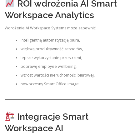
ROI wdrożenia AI Smart
Workspace Analytics
Wdrożenie AI Workspace Systems może zapewnić:
inteligentną automatyzację biura,
większą produktywność zespołów,
lepsze wykorzystanie przestrzeni,
poprawę employee wellbeing,
wzrost wartości nieruchomości biurowej,
nowoczesny Smart Office image.
Integracje Smart
Workspace AI