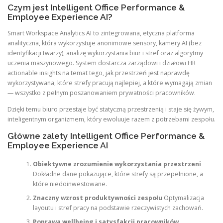
Czym jest Intelligent Office Performance &
Employee Experience AI?
Smart Workspace Analytics AI to zintegrowana, etyczna platforma
analityczna, która wykorzystuje anonimowe sensory, kamery AI (bez
identyfikacji twarzy), analizę wykorzystania biur i stref oraz algorytmy
uczenia maszynowego. System dostarcza zarządowi i działowi HR
actionable insights na temat tego, jak przestrzeń jest naprawdę
wykorzystywana, które strefy pracują najlepiej, a które wymagają zmian
— wszystko z pełnym poszanowaniem prywatności pracowników.
Dzięki temu biuro przestaje być statyczną przestrzenią i staje się żywym,
inteligentnym organizmem, który ewoluuje razem z potrzebami zespołu.
Główne zalety Intelligent Office Performance &
Employee Experience AI
Obiektywne zrozumienie wykorzystania przestrzeni
Dokładne dane pokazujące, które strefy są przepełnione, a
które niedoinwestowane.
Znaczny wzrost produktywności zespołu
Optymalizacja
layoutu i stref pracy na podstawie rzeczywistych zachowań.
Poprawa wellbeing i satysfakcji pracowników