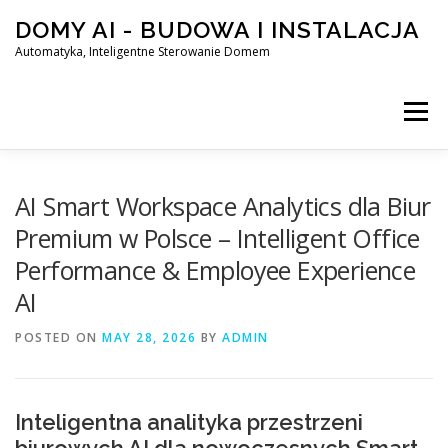
Skip
DOMY AI - BUDOWA I INSTALACJA
to
content
Automatyka, Inteligentne Sterowanie Domem
Menu
HOME
AI Smart Workspace Analytics dla Biur
Premium w Polsce – Intelligent Office
Performance & Employee Experience
SMART DOM AI – AUTOMATYKA, INTELIGENTNE STEROWA
AI
POSTED ON
BLOG
MAY 28, 2026
KONTAKT
BY
ADMIN
Inteligentna analityka przestrzeni