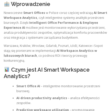
Wprowadzenie
Nowoczesne
Smart Offices
w Polsce coraz częściej wdrażają
AI Smart
Workspace Analytics
, czyli inteligentne systemy analityki przestrzeni
biurowych. Dzięki
Intelligent Office Performance & Employee
Experience AI
możliwe jest monitorowanie wykorzystania przestrzeni,
analiza produktywności zespołów, optymalizacja komfortu pracowników
oraz integracja z systemami zarządzania budynkiem.
Warszawa, Kraków, Wrocław, Gdańsk, Poznań, Łódź, Katowice i Sopot
stają się pionierami w implementacji
AI Workspace Analytics w
luksusowych biurach
, co podnosi ROI i tworzy przewagę
konkurencyjną.
Czym jest AI Smart Workspace
Analytics?
Smart Office AI
– inteligentne monitorowanie przestrzeni
biurowej.
AI-driven productivity analytics
– analiza efektywności
zespołów.
Predictive workspace utilization
– prognozowanie