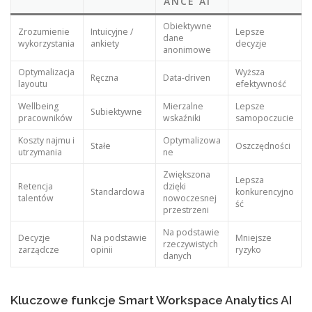
ANCE AI
Obiektywne
Zrozumienie
Intuicyjne /
Lepsze
dane
wykorzystania
ankiety
decyzje
anonimowe
Optymalizacja
Wyższa
Ręczna
Data-driven
layoutu
efektywność
Wellbeing
Mierzalne
Lepsze
Subiektywne
pracowników
wskaźniki
samopoczucie
Koszty najmu i
Optymalizowa
Stałe
Oszczędności
utrzymania
ne
Zwiększona
Lepsza
Retencja
dzięki
Standardowa
konkurencyjno
talentów
nowoczesnej
ść
przestrzeni
Na podstawie
Decyzje
Na podstawie
Mniejsze
rzeczywistych
zarządcze
opinii
ryzyko
danych
Kluczowe funkcje Smart Workspace Analytics AI