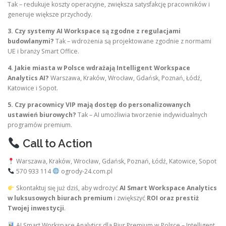
Tak – redukuje koszty operacyjne, zwiększa satysfakcję pracowników i
generuje większe przychody.
3. Czy systemy AI Workspace są zgodne z regulacjami
budowlanymi?
Tak – wdrożenia są projektowane zgodnie z normami
UE i branży Smart Office.
4. Jakie miasta w Polsce wdrażają Intelligent Workspace
Analytics AI?
Warszawa, Kraków, Wrocław, Gdańsk, Poznań, Łódź,
Katowice i Sopot.
5. Czy pracownicy VIP mają dostęp do personalizowanych
ustawień biurowych?
Tak – AI umożliwia tworzenie indywidualnych
programów premium.
Call to Action
Warszawa, Kraków, Wrocław, Gdańsk, Poznań, Łódź, Katowice, Sopot
570 933 114
ogrody-24.com.pl
Skontaktuj się już dziś, aby wdrożyć
AI Smart Workspace Analytics
w luksusowych biurach premium
i zwiększyć
ROI oraz prestiż
Twojej inwestycji
.
AI Smart Workspace Analytics dla Biur Premium w Polsce – Intelligent