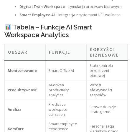
Digital Twin Workspace
– symulacja procesów biurowych.
Smart Employee AI
– integracja z systemami HR i wellness.
Tabela – Funkcje AI Smart
Workspace Analytics
KORZYŚCI
OBSZAR
FUNKCJE
BIZNESOWE
Stała kontrola
Monitorowanie
Smart Office AI
przestrzeni
biurowej
AI-driven
Wzrost
Produktywność
productivity
efektywności
analytics
zespołów
Predictive
Lepsze decyzje
Analiza
workspace
strategiczne
utilization
Smart employee
Personalizacja
Komfort
experience
warunków pracy