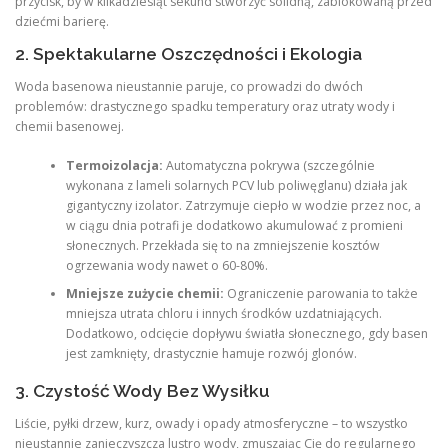
przycisk, by w kilkadziesiąt sekund stworzyć solidną, zablokowaną przed
dziećmi barierę.
2. Spektakularne Oszczędności i Ekologia
Woda basenowa nieustannie paruje, co prowadzi do dwóch
problemów: drastycznego spadku temperatury oraz utraty wody i
chemii basenowej.
Termoizolacja:
Automatyczna pokrywa (szczególnie
wykonana z lameli solarnych PCV lub poliwęglanu) działa jak
gigantyczny izolator. Zatrzymuje ciepło w wodzie przez noc, a
w ciągu dnia potrafi je dodatkowo akumulować z promieni
słonecznych. Przekłada się to na zmniejszenie kosztów
ogrzewania wody nawet o 60-80%.
Mniejsze zużycie chemii:
Ograniczenie parowania to także
mniejsza utrata chloru i innych środków uzdatniających.
Dodatkowo, odcięcie dopływu światła słonecznego, gdy basen
jest zamknięty, drastycznie hamuje rozwój glonów.
3. Czystość Wody Bez Wysiłku
Liście, pyłki drzew, kurz, owady i opady atmosferyczne – to wszystko
nieustannie zanieczyszcza lustro wody, zmuszając Cię do regularnego