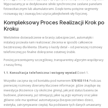
Wyposażamy je w dedykowane silniki synchroniczne zasilane panelami
fotowoltaicznymi lub akumulatorami. Dzięki temu potężne segmenty
rozsuwają się i zsuwają bez użycia jakiejkolwiek siły fizycznej.
Kompleksowy Proces Realizacji Krok po
Kroku
Wieloletnie doświadczenie w branży zabezpieczeń, automatyki i
instalacji pozwala nam realizować zlecenia w sposób całkowicie
bezstresowy dla klienta. Dbamy o każdy detal – od pierwszej rozmowy
telefonicznej po finalne dokręcenie ostatniej śrubki.
Poniżej prezentujemy szczegółowy, transparentny algorytm współpracy
z naszą firmą.
1.1. Konsultacja telefoniczna i wstępny wywiad:
Dzień 1.
Wszystko zaczyna się od kontaktu pod numerem
570 933 114
. Podczas
pierwszej rozmowy zbieramy kluczowe informacje: gdzie znajduje się
inwestycja (Kozienice czy okoliczne gminy), jaki jest status basenu (w
budowie, planowany, już istniejący), jakie są jego wymiary oraz jakie
główne cele ma spełniać automatyzacja (bezpieczeństwo dzieci,
estetyka, zatrzymywanie ciepła). Na podstawie tych danych umawiamy