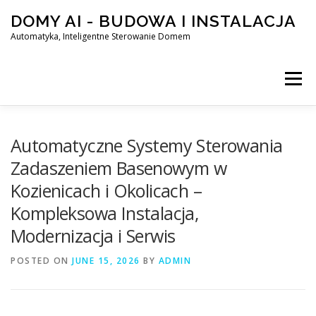
Skip
DOMY AI - BUDOWA I INSTALACJA
to
content
Automatyka, Inteligentne Sterowanie Domem
Menu
HOME
Automatyczne Systemy Sterowania
Zadaszeniem Basenowym w
Kozienicach i Okolicach –
SMART DOM AI – AUTOMATYKA, INTELIGENTNE STEROWA
Kompleksowa Instalacja,
Modernizacja i Serwis
BLOG
KONTAKT
POSTED ON
JUNE 15, 2026
BY
ADMIN