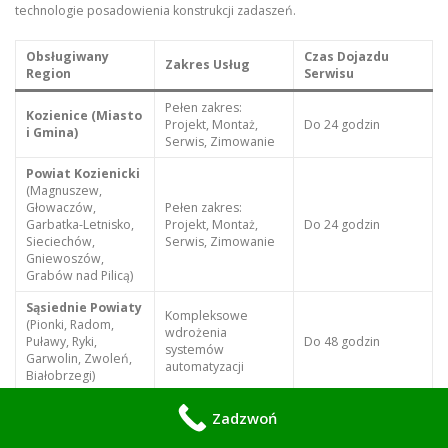
technologie posadowienia konstrukcji zadaszeń.
Obsługiwany
Czas Dojazdu
Zakres Usług
Region
Serwisu
Pełen zakres:
Kozienice (Miasto
Projekt, Montaż,
Do 24 godzin
i Gmina)
Serwis, Zimowanie
Powiat Kozienicki
(Magnuszew,
Głowaczów,
Pełen zakres:
Garbatka-Letnisko,
Projekt, Montaż,
Do 24 godzin
Sieciechów,
Serwis, Zimowanie
Gniewoszów,
Grabów nad Pilicą)
Sąsiednie Powiaty
Kompleksowe
(Pionki, Radom,
wdrożenia
Puławy, Ryki,
Do 48 godzin
systemów
Garwolin, Zwoleń,
automatyzacji
Białobrzegi)
Zadzwoń
Zainwestuj w Komfort i Bezpieczeństwo