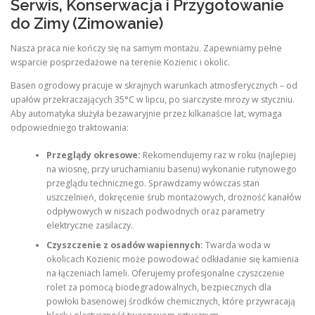
Serwis, Konserwacja i Przygotowanie
do Zimy (Zimowanie)
Nasza praca nie kończy się na samym montażu. Zapewniamy pełne
wsparcie posprzedażowe na terenie Kozienic i okolic.
Basen ogrodowy pracuje w skrajnych warunkach atmosferycznych – od
upałów przekraczających 35°C w lipcu, po siarczyste mrozy w styczniu.
Aby automatyka służyła bezawaryjnie przez kilkanaście lat, wymaga
odpowiedniego traktowania:
Przeglądy okresowe:
Rekomendujemy raz w roku (najlepiej
na wiosnę, przy uruchamianiu basenu) wykonanie rutynowego
przeglądu technicznego. Sprawdzamy wówczas stan
uszczelnień, dokręcenie śrub montażowych, drożność kanałów
odpływowych w niszach podwodnych oraz parametry
elektryczne zasilaczy.
Czyszczenie z osadów wapiennych:
Twarda woda w
okolicach Kozienic może powodować odkładanie się kamienia
na łączeniach lameli. Oferujemy profesjonalne czyszczenie
rolet za pomocą biodegradowalnych, bezpiecznych dla
powłoki basenowej środków chemicznych, które przywracają