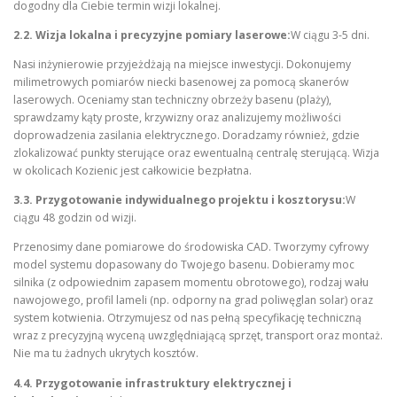
dogodny dla Ciebie termin wizji lokalnej.
2.2. Wizja lokalna i precyzyjne pomiary laserowe:
W ciągu 3-5 dni.
Nasi inżynierowie przyjeżdżają na miejsce inwestycji. Dokonujemy
milimetrowych pomiarów niecki basenowej za pomocą skanerów
laserowych. Oceniamy stan techniczny obrzeży basenu (plaży),
sprawdzamy kąty proste, krzywizny oraz analizujemy możliwości
doprowadzenia zasilania elektrycznego. Doradzamy również, gdzie
zlokalizować punkty sterujące oraz ewentualną centralę sterującą. Wizja
w okolicach Kozienic jest całkowicie bezpłatna.
3.3. Przygotowanie indywidualnego projektu i kosztorysu:
W
ciągu 48 godzin od wizji.
Przenosimy dane pomiarowe do środowiska CAD. Tworzymy cyfrowy
model systemu dopasowany do Twojego basenu. Dobieramy moc
silnika (z odpowiednim zapasem momentu obrotowego), rodzaj wału
nawojowego, profil lameli (np. odporny na grad poliwęglan solar) oraz
system kotwienia. Otrzymujesz od nas pełną specyfikację techniczną
wraz z precyzyjną wyceną uwzględniającą sprzęt, transport oraz montaż.
Nie ma tu żadnych ukrytych kosztów.
4.4. Przygotowanie infrastruktury elektrycznej i