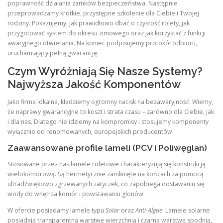
poprawność działania zamków bezpieczeństwa. Następnie
przeprowadzamy krótkie, przystępne szkolenie dla Ciebie i Twojej
rodziny. Pokazujemy, jak prawidłowo dbać o czystość rolety, jak
przygotować system do okresu zimowego oraz jak korzystać z funkcji
awaryjnego otwierania. Na koniec podpisujemy protokół odbioru,
uruchamiający pełną gwarancję.
Czym Wyróżniają Się Nasze Systemy?
Najwyższa Jakość Komponentów
Jako firma lokalna, kładziemy ogromny nacisk na bezawaryjność. Wiemy,
że naprawy gwarancyjne to koszt i strata czasu – zarówno dla Ciebie, jak
i dla nas. Dlatego nie idziemy na kompromisy i stosujemy komponenty
wyłącznie od renomowanych, europejskich producentów.
Zaawansowane profile lameli (PCV i Poliwęglan)
Stosowane przez nas lamele roletowe charakteryzują się konstrukcją
wielokomorową. Są hermetycznie zamknięte na końcach za pomocą
ultradźwiękowo zgrzewanych zatyczek, co zapobiega dostawaniu się
wody do wnętrza komór i powstawaniu glonów.
W ofercie posiadamy lamele typu
Solar
oraz
Anti-Algae
. Lamele solarne
posiadają transparentną warstwę wierzchnią i czarną warstwę spodnią,