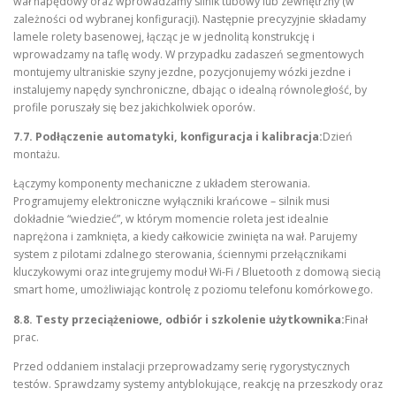
wał napędowy oraz wprowadzamy silnik tubowy lub zewnętrzny (w
zależności od wybranej konfiguracji). Następnie precyzyjnie składamy
lamele rolety basenowej, łącząc je w jednolitą konstrukcję i
wprowadzamy na taflę wody. W przypadku zadaszeń segmentowych
montujemy ultraniskie szyny jezdne, pozycjonujemy wózki jezdne i
instalujemy napędy synchroniczne, dbając o idealną równoległość, by
profile poruszały się bez jakichkolwiek oporów.
7.7. Podłączenie automatyki, konfiguracja i kalibracja:
Dzień
montażu.
Łączymy komponenty mechaniczne z układem sterowania.
Programujemy elektroniczne wyłączniki krańcowe – silnik musi
dokładnie “wiedzieć”, w którym momencie roleta jest idealnie
naprężona i zamknięta, a kiedy całkowicie zwinięta na wał. Parujemy
system z pilotami zdalnego sterowania, ściennymi przełącznikami
kluczykowymi oraz integrujemy moduł Wi-Fi / Bluetooth z domową siecią
smart home, umożliwiając kontrolę z poziomu telefonu komórkowego.
8.8. Testy przeciążeniowe, odbiór i szkolenie użytkownika:
Finał
prac.
Przed oddaniem instalacji przeprowadzamy serię rygorystycznych
testów. Sprawdzamy systemy antyblokujące, reakcję na przeszkody oraz