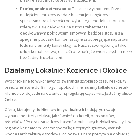
blask i elastyczność tworzywom sztucznym.
Profesjonalne zimowanie:
To kluczowy moment. Przed
nadejściem mrozów woda z basenu jest częściowo
spuszczana. W zależności od wybranego modelu automatyki,
roletę zwija się całkowicie na sucho i zabezpiecza
dedykowanym pokrowcem zimowym, bądź też stosuje się
specjalne poduszki kompensacyjne zapobiegające naporowi
lodu na elementy konstrukcyjne. Nasz zespół wykonuje takie
usługi kompleksowo, dając Ci pewność, że wiosną system ruszy
bez żadnych uszkodzeń.
Działamy Lokalnie: Kozienice i Okolice
Wybór lokalnego wykonawcy to gwarancja szybkiego czasu reakcji. W
przeciwieństwie do firm ogólnopolskich, nie musimy kalkulować setek
kilometrów dojazdu na ewentualną regulację czy serwis. Jesteśmy blisko
Ciebie.
Ofertę kierujemy do klientów indywidualnych budujących swoje
wymarzone strefy relaksu, jak również do hoteli, pensjonatów,
ośrodków SPA oraz zarządców basenów publicznych zlokalizowanych w
regionie kozienickim. Znamy specyfikę tutejszych gruntów, warunki
wodne i architekturę ogrodową, co pozwala nam precyzyjnie dobierać