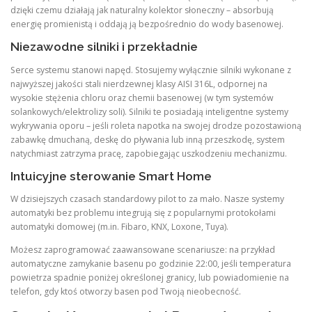
dzięki czemu działają jak naturalny kolektor słoneczny – absorbują
energię promienistą i oddają ją bezpośrednio do wody basenowej.
Niezawodne silniki i przekładnie
Serce systemu stanowi napęd. Stosujemy wyłącznie silniki wykonane z
najwyższej jakości stali nierdzewnej klasy AISI 316L, odpornej na
wysokie stężenia chloru oraz chemii basenowej (w tym systemów
solankowych/elektrolizy soli). Silniki te posiadają inteligentne systemy
wykrywania oporu – jeśli roleta napotka na swojej drodze pozostawioną
zabawkę dmuchaną, deskę do pływania lub inną przeszkodę, system
natychmiast zatrzyma pracę, zapobiegając uszkodzeniu mechanizmu.
Intuicyjne sterowanie Smart Home
W dzisiejszych czasach standardowy pilot to za mało. Nasze systemy
automatyki bez problemu integrują się z popularnymi protokołami
automatyki domowej (m.in. Fibaro, KNX, Loxone, Tuya).
Możesz zaprogramować zaawansowane scenariusze: na przykład
automatyczne zamykanie basenu po godzinie 22:00, jeśli temperatura
powietrza spadnie poniżej określonej granicy, lub powiadomienie na
telefon, gdy ktoś otworzy basen pod Twoją nieobecność.