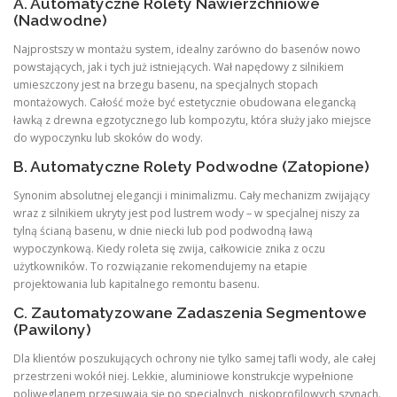
A. Automatyczne Rolety Nawierzchniowe
(Nadwodne)
Najprostszy w montażu system, idealny zarówno do basenów nowo
powstających, jak i tych już istniejących. Wał napędowy z silnikiem
umieszczony jest na brzegu basenu, na specjalnych stopach
montażowych. Całość może być estetycznie obudowana elegancką
ławką z drewna egzotycznego lub kompozytu, która służy jako miejsce
do wypoczynku lub skoków do wody.
B. Automatyczne Rolety Podwodne (Zatopione)
Synonim absolutnej elegancji i minimalizmu. Cały mechanizm zwijający
wraz z silnikiem ukryty jest pod lustrem wody – w specjalnej niszy za
tylną ścianą basenu, w dnie niecki lub pod podwodną ławą
wypoczynkową. Kiedy roleta się zwija, całkowicie znika z oczu
użytkowników. To rozwiązanie rekomendujemy na etapie
projektowania lub kapitalnego remontu basenu.
C. Zautomatyzowane Zadaszenia Segmentowe
(Pawilony)
Dla klientów poszukujących ochrony nie tylko samej tafli wody, ale całej
przestrzeni wokół niej. Lekkie, aluminiowe konstrukcje wypełnione
poliwęglanem przesuwają się po specjalnych, niskoprofilowych szynach.