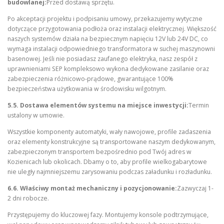
budowlanej:
Przed dostawą sprzętu.
Po akceptacji projektu i podpisaniu umowy, przekazujemy wytyczne
dotyczące przygotowania podłoża oraz instalacji elektrycznej. Większość
naszych systemów działa na bezpiecznym napięciu 12V lub 24V DC, co
wymaga instalacji odpowiedniego transformatora w suchej maszynowni
basenowej. Jeśli nie posiadasz zaufanego elektryka, nasz zespół z
uprawnieniami SEP kompleksowo wykona dedykowane zasilanie oraz
zabezpieczenia różnicowo-prądowe, gwarantujące 100%
bezpieczeństwa użytkowania w środowisku wilgotnym.
5.5. Dostawa elementów systemu na miejsce inwestycji:
Termin
ustalony w umowie.
Wszystkie komponenty automatyki, wały nawojowe, profile zadaszenia
oraz elementy konstrukcyjne są transportowane naszym dedykowanym,
zabezpieczonym transportem bezpośrednio pod Twój adres w
Kozienicach lub okolicach. Dbamy o to, aby profile wielkogabarytowe
nie uległy najmniejszemu zarysowaniu podczas załadunku i rozładunku.
6.6. Właściwy montaż mechaniczny i pozycjonowanie:
Zazwyczaj 1-
2 dni robocze.
Przystępujemy do kluczowej fazy. Montujemy konsole podtrzymujące,